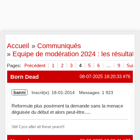
Accueil
»
Communiqués
»
Equipe de modération 2024 : les résultats
Pages:
Précédent
1
2
3
4
5
6
…
9
Suivan
Born Dead
08-07-2025 18:20:33
#76
banni
Inscrit(e): 18-01-2014
Messages: 1 923
Reformule plus posément ta demande sans la menace
déguisée du début et alors peut-être.....
Still Cyco after all these years!!!
Hors ligne