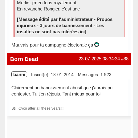
Merlin, j'men fous royalement.
En revanche Rongier, c'est une
[Message édité par l'administrateur - Propos
injurieux - 3 jours de bannissement - Les
insultes ne sont pas tolérées ici]
Mauvais pour ta campagne électorale ça
Hors ligne
Born Dead
23-07-2025 08:34:34
#88
banni
Inscrit(e): 18-01-2014
Messages: 1 923
Clairement un bannissement abusif que j'aurais pu
contester. Tu t'en réjouis. Tant mieux pour toi.
Still Cyco after all these years!!!
Hors ligne