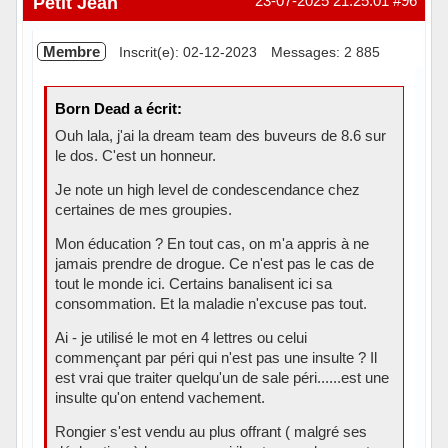
Petit Jean
23-07-2025 21:25:01
#96
Membre
Inscrit(e): 02-12-2023
Messages: 2 885
Born Dead a écrit:
Ouh lala, j'ai la dream team des buveurs de 8.6 sur
le dos. C'est un honneur.
Je note un high level de condescendance chez
certaines de mes groupies.
Mon éducation ? En tout cas, on m'a appris à ne
jamais prendre de drogue. Ce n'est pas le cas de
tout le monde ici. Certains banalisent ici sa
consommation. Et la maladie n'excuse pas tout.
Ai - je utilisé le mot en 4 lettres ou celui
commençant par péri qui n'est pas une insulte ? Il
est vrai que traiter quelqu'un de sale péri......est une
insulte qu'on entend vachement.
Rongier s'est vendu au plus offrant ( malgré ses