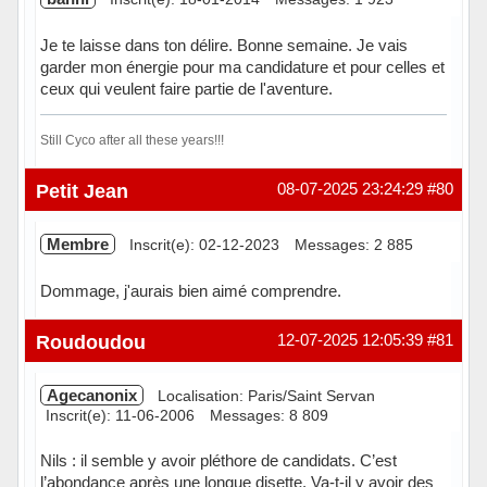
Je te laisse dans ton délire. Bonne semaine. Je vais
garder mon énergie pour ma candidature et pour celles et
ceux qui veulent faire partie de l'aventure.
Still Cyco after all these years!!!
Hors ligne
Petit Jean
08-07-2025 23:24:29
#80
Membre
Inscrit(e): 02-12-2023
Messages: 2 885
Dommage, j'aurais bien aimé comprendre.
Hors ligne
Roudoudou
12-07-2025 12:05:39
#81
Agecanonix
Localisation: Paris/Saint Servan
Inscrit(e): 11-06-2006
Messages: 8 809
Nils : il semble y avoir pléthore de candidats. C’est
l’abondance après une longue disette. Va-t-il y avoir des