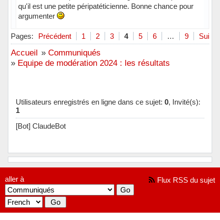
qu'il est une petite péripatéticienne. Bonne chance pour
argumenter
Hors ligne
Pages:
Précédent
1
2
3
4
5
6
…
9
Suivan
Accueil
»
Communiqués
»
Equipe de modération 2024 : les résultats
Utilisateurs enregistrés en ligne dans ce sujet:
0
, Invité(s):
1
[Bot] ClaudeBot
aller à
Flux RSS du sujet