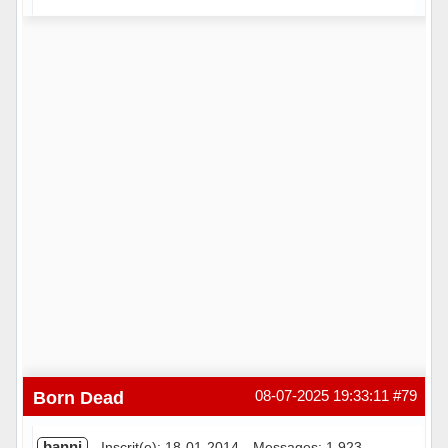
Hors ligne
Born Dead
08-07-2025 19:33:11
#79
banni
Inscrit(e): 18-01-2014
Messages: 1 923