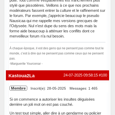
pute. Tout comme vespasiennes est franchement plus
stylé que pissotières. Veillons à ce que nos prochains
modérateurs fassent entrer la culture et le raffinement sur
le forum. Par exemple, j’apprécie beaucoup le pseudo
Nausicaa qui me rappelle mes versions grecques de
l’Odyseée. Nul n’est dupe du sens des mots mais la
forme aide beaucoup à atténuer les conflits dont ce
merveilleux forum n’a nul besoin.
À chaque époque, il est des gens qui ne pensent pas comme tout le
monde, c’est à dire qui ne pensent pas comme ceux qui ne pensent
pas.
-Marguerite Yourcenar -
Hors ligne
Kastoua2La
24-07-2025 09:58:15
#100
Membre
Inscrit(e): 28-05-2025
Messages: 1 465
Si on commence a autoriser les insultes déguisées
derrière un joli mot on est pas couché.
Un test tout simple, aller dire à un gendarme ou policier