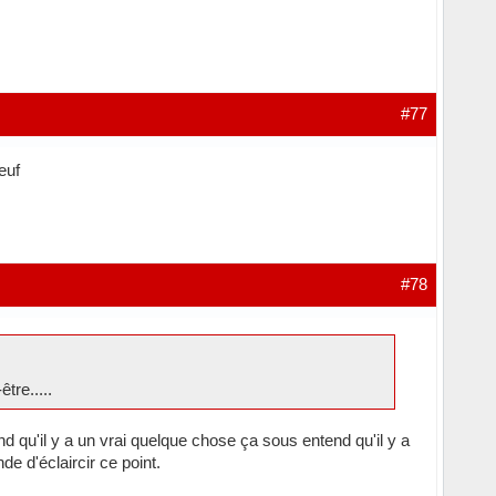
#77
euf
#78
tre.....
 qu'il y a un vrai quelque chose ça sous entend qu'il y a
de d'éclaircir ce point.