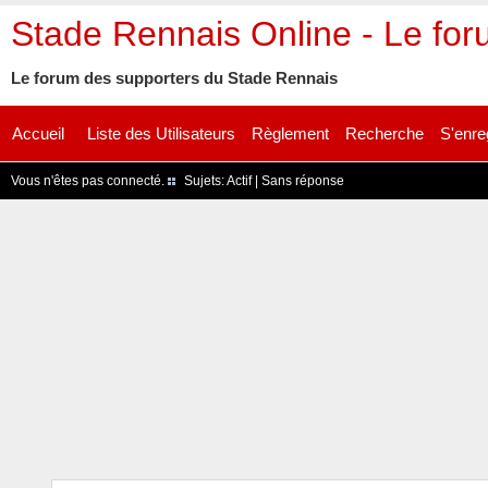
Stade Rennais Online - Le fo
Le forum des supporters du Stade Rennais
Accueil
Liste des Utilisateurs
Règlement
Recherche
S'enre
Vous n'êtes pas connecté.
Sujets:
Actif
|
Sans réponse