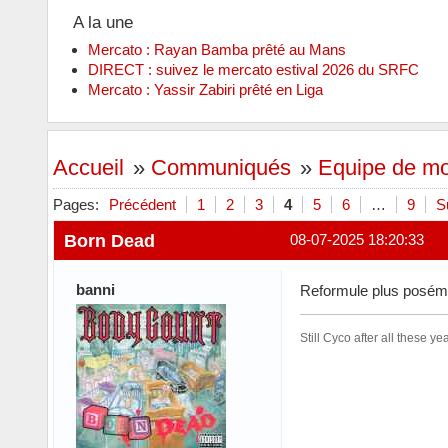
A la une
Mercato : Rayan Bamba prêté au Mans
DIRECT : suivez le mercato estival 2026 du SRFC
Mercato : Yassir Zabiri prêté en Liga
Accueil
»
Communiqués
»
Equipe de mod
Pages:
Précédent
1
2
3
4
5
6
…
9
S
Born Dead
08-07-2025 18:20:33
banni
Reformule plus poséme
Still Cyco after all these yea