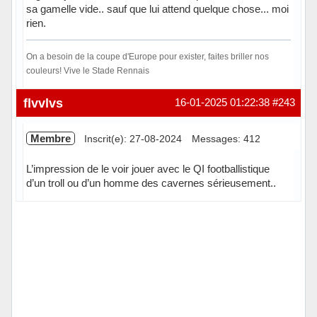
sa gamelle vide.. sauf que lui attend quelque chose... moi
rien.
On a besoin de la coupe d'Europe pour exister, faites briller nos
couleurs! Vive le Stade Rennais
Hors ligne
flvvlvs
16-01-2025 01:22:38
#243
Membre
Inscrit(e): 27-08-2024
Messages: 412
L’impression de le voir jouer avec le QI footballistique
d’un troll ou d’un homme des cavernes sérieusement..
Hors ligne