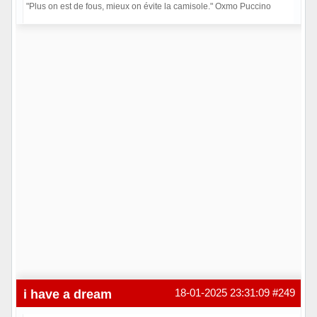
"Plus on est de fous, mieux on évite la camisole." Oxmo Puccino
Hors ligne
i have a dream
18-01-2025 23:31:09
#249