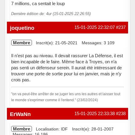
7 millions, ca sentait le loup
Dernière édition de: 4ur (15-01-2025 22:26:55)
Hors ligne
joquetino
15-01-2025 22:32:07
#237
Membre
Inscrit(e): 21-05-2021
Messages: 3 109
Il n’est pas au niveau. Il devait rassurer La Défense, il est
bien incapable de le faire. Même face à Troyes, on n’a
pas senti un défenseur serein. Il aurait été intéressant de
trouver une porte de sortie pour lui en janvier, mais je n’y
crois pas.
"on va peut-être arrêter de se juger les uns les autres et laisser tout
le monde s'exprimer comme il l'entend." (23/02/2024)
Hors ligne
ErWaNn
15-01-2025 22:33:38
#238
Membre
Localisation: IDF
Inscrit(e): 28-01-2007
Messages: 16 186