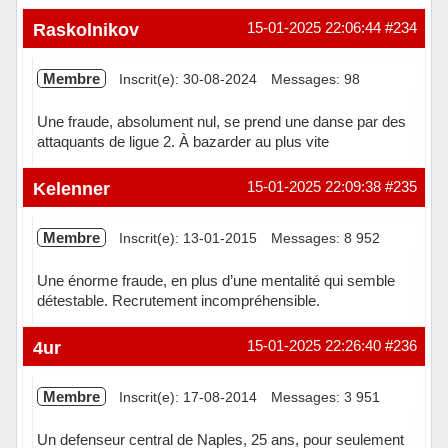
Raskolnikov
15-01-2025 22:06:44
#234
Membre
Inscrit(e): 30-08-2024
Messages: 98
Une fraude, absolument nul, se prend une danse par des
attaquants de ligue 2. À bazarder au plus vite
Hors ligne
Kelenner
15-01-2025 22:09:38
#235
Membre
Inscrit(e): 13-01-2015
Messages: 8 952
Une énorme fraude, en plus d’une mentalité qui semble
détestable. Recrutement incompréhensible.
Hors ligne
4ur
15-01-2025 22:26:40
#236
Membre
Inscrit(e): 17-08-2014
Messages: 3 951
Un defenseur central de Naples, 25 ans, pour seulement