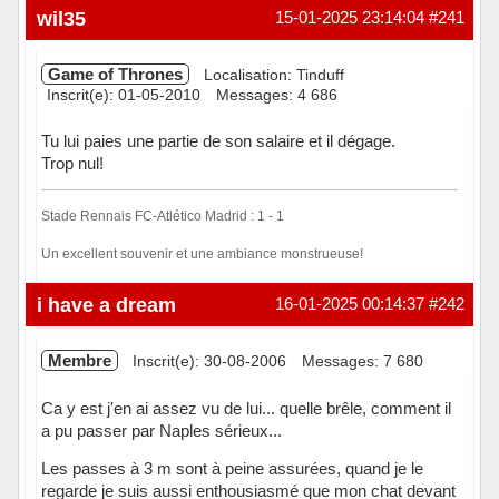
Hors ligne
wil35
15-01-2025 23:14:04
#241
Game of Thrones
Localisation: Tinduff
Inscrit(e): 01-05-2010
Messages: 4 686
Tu lui paies une partie de son salaire et il dégage.
Trop nul!
Stade Rennais FC-Atlético Madrid : 1 - 1
Un excellent souvenir et une ambiance monstrueuse!
Hors ligne
i have a dream
16-01-2025 00:14:37
#242
Membre
Inscrit(e): 30-08-2006
Messages: 7 680
Ca y est j'en ai assez vu de lui... quelle brêle, comment il
a pu passer par Naples sérieux...
Les passes à 3 m sont à peine assurées, quand je le
regarde je suis aussi enthousiasmé que mon chat devant