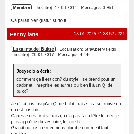
Membre
Inscrit(e): 17-08-2014
Messages: 3 951
Ca paraît bien gratuit surtout
Hors ligne
Penny lane
13-01-2025 21:38:52
#231
La quinta del Buitre
Localisation: Strawberry fields
Inscrit(e): 20-01-2017
Messages: 4 446
Joeysolo a écrit:
comment ça il est con? du style il se prend pour un
cador et il méprise les autres ou bien il à un QI de
bulot?
Je n'irai pas jusqu'au QI de bulot mais si ça se trouve on
en est pas loin.
Ça reste des bruits mais ça n'a pas l'air d'être le mec le
plus apprécié du vestiaire, loin de là.
Gratuit ou pas ce mec nous plombe comme il faut
derrière.