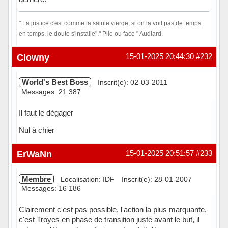
" La justice c'est comme la sainte vierge, si on la voit pas de temps
en temps, le doute s'installe"." Pile ou face " Audiard.
Hors ligne
Clowny
15-01-2025 20:44:30
#232
World's Best Boss
Inscrit(e): 02-03-2011
Messages: 21 387
Il faut le dégager
Nul à chier
Hors ligne
ErWaNn
15-01-2025 20:51:57
#233
Membre
Localisation: IDF
Inscrit(e): 28-01-2007
Messages: 16 186
Clairement c'est pas possible, l'action la plus marquante,
c'est Troyes en phase de transition juste avant le but, il