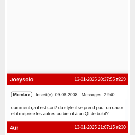
Joeysolo
13-01-2025 20:37:55
#229
Membre
Inscrit(e): 09-08-2008
Messages: 2 940
comment ça il est con? du style il se prend pour un cador
et il méprise les autres ou bien il à un QI de bulot?
Hors ligne
4ur
13-01-2025 21:07:15
#230