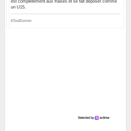
est complètement aux fraises et se fait déposer comme
un U15.
#ToutDonner
Hors ligne