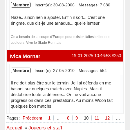
Membre
Inscrit(e): 30-08-2006
Messages: 7 680
Naze.. sinon rien à ajouter. Enfin il sort... c'est une
énigme, que dis-je une arnaque... quelle lenteur
On a besoin de la coupe d'Europe pour exister, faites briller nos
couleurs! Vive le Stade Rennais
Hors ligne
Ivica Mornar
19-01-2025 10:46:53
#250
Membre
Inscrit(e): 27-05-2010
Messages: 554
Il ne doit plus être sur le terrain. Je l ai défendu en me
basant sur quelques match avec Naples. Mais il
déstabilise toute la défense... On ne voit aucune
progression dans ces prestations. Au moins Wooh fait
quelques bon matchs.
Hors ligne
Pages:
Précédent
1
…
8
9
10
11
12
…
2
Accueil
»
Joueurs et staff