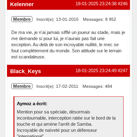
Hors ligne
Kelenner
18-01-2025 23:24:38
#246
Membre
Inscrit(e): 13-01-2015
Messages: 8 952
De ma vie, je n'ai jamais sifflé un joueur au stade, mais je
me demande si pour lui, je n'aurais pas fait une
exception. Au delà de son incroyable nullité, le mec se
fout complètement du monde. Son attitude sur le terrain
est scandaleuse.
Hors ligne
Black_Keys
18-01-2025 23:24:49
#247
Membre
Inscrit(e): 17-02-2011
Messages: 484
Aymoz a écrit:
Mention pour sa spéciale, désormais
incontournable, interception ratée sur le bord de la
touche et qui amène l'arrêt de Samba.
Incroyable de naïveté pour un défenseur
"international".