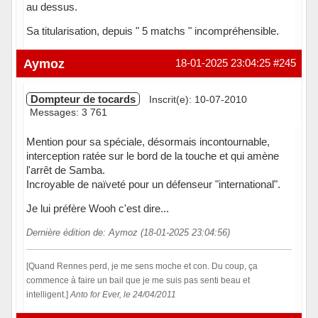
au dessus.
Sa titularisation, depuis " 5 matchs " incompréhensible.
Hors ligne
Aymoz
18-01-2025 23:04:25
#245
Dompteur de tocards
Inscrit(e): 10-07-2010
Messages: 3 761
Mention pour sa spéciale, désormais incontournable,
interception ratée sur le bord de la touche et qui amène
l'arrêt de Samba.
Incroyable de naïveté pour un défenseur "international".
Je lui préfère Wooh c'est dire...
Dernière édition de: Aymoz (18-01-2025 23:04:56)
[Quand Rennes perd, je me sens moche et con. Du coup, ça
commence à faire un bail que je me suis pas senti beau et
intelligent.]
Anto for Ever, le 24/04/2011