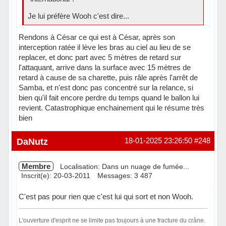
Je lui préfère Wooh c'est dire...
Rendons à César ce qui est à César, après son
interception ratée il lève les bras au ciel au lieu de se
replacer, et donc part avec 5 mètres de retard sur
l'attaquant, arrive dans la surface avec 15 mètres de
retard à cause de sa charette, puis râle après l'arrêt de
Samba, et n'est donc pas concentré sur la relance, si
bien qu'il fait encore perdre du temps quand le ballon lui
revient. Catastrophique enchainement qui le résume très
bien
Hors ligne
DaNutz
18-01-2025 23:26:50
#248
Membre
Localisation: Dans un nuage de fumée...
Inscrit(e): 20-03-2011
Messages: 3 487
C'est pas pour rien que c'est lui qui sort et non Wooh.
L'ouverture d'esprit ne se limite pas toujours à une fracture du crâne.