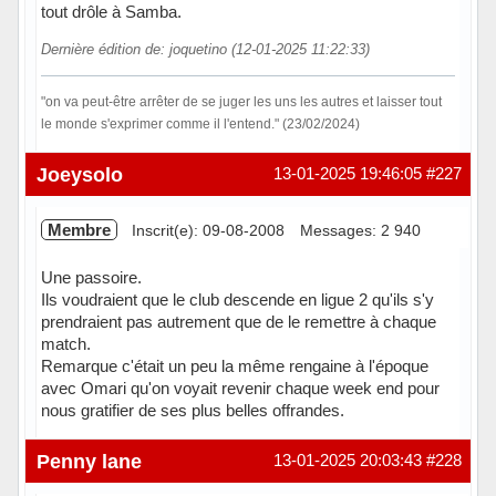
tout drôle à Samba.
Dernière édition de: joquetino (12-01-2025 11:22:33)
"on va peut-être arrêter de se juger les uns les autres et laisser tout
le monde s'exprimer comme il l'entend." (23/02/2024)
Hors ligne
Joeysolo
13-01-2025 19:46:05
#227
Membre
Inscrit(e): 09-08-2008
Messages: 2 940
Une passoire.
Ils voudraient que le club descende en ligue 2 qu'ils s'y
prendraient pas autrement que de le remettre à chaque
match.
Remarque c'était un peu la même rengaine à l'époque
avec Omari qu'on voyait revenir chaque week end pour
nous gratifier de ses plus belles offrandes.
Hors ligne
Penny lane
13-01-2025 20:03:43
#228