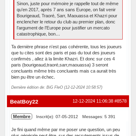
Sinon, juste pour mémoire je rappelle tout de même
qu’en 2017, après 7 ans sans Europe, on fait venir
Bourigeaud, Traoré, Sarr, Maouassa et Khazri pour
enclencher le retour du club au premier plan, donc
l’argument de l’Europe pour justifier un mercato
catastrophique, bon…
Ta dernière phrase n'est pas cohérente, tous les joueurs
que tu cites sont des paris et pas du tout des joueurs
confirmés , allez à la limite Khazri. Et donc sur ces 4
paris (bourigeaud,traoré,sarr,maouassa) 3 seront
concluants même très concluants mais ca aurait très
bien pu être un échec.
Dernière édition de: BiG FleO (12-12-2024 10:58:57)
Hors ligne
BeatBoy22
12-12-2024 11:06:38
#8578
Membre
Inscrit(e): 07-05-2012
Messages: 5 391
Je fini quand même par me poser une question, un peu
plus générale peut être, sur des recrutements issus de