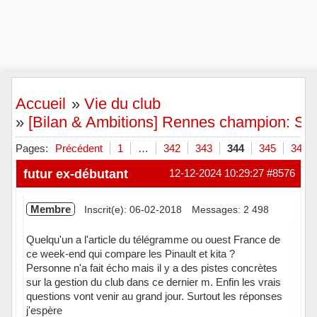
Accueil
»
Vie du club
»
[Bilan & Ambitions] Rennes champion: Scie
Pages:
Précédent
1
…
342
343
344
345
346
futur ex-débutant
12-12-2024 10:29:27
#8576
Membre
Inscrit(e): 06-02-2018
Messages: 2 498
Quelqu'un a l'article du télégramme ou ouest France de
ce week-end qui compare les Pinault et kita ?
Personne n'a fait écho mais il y a des pistes concrètes
sur la gestion du club dans ce dernier m. Enfin les vrais
questions vont venir au grand jour. Surtout les réponses
j'espère