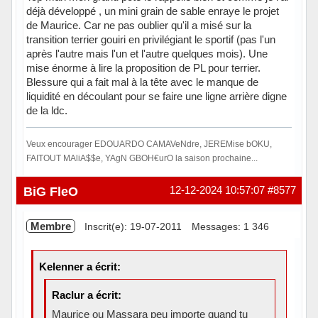
déjà développé , un mini grain de sable enraye le projet
de Maurice. Car ne pas oublier qu'il a misé sur la
transition terrier gouiri en privilégiant le sportif (pas l'un
après l'autre mais l'un et l'autre quelques mois). Une
mise énorme à lire la proposition de PL pour terrier.
Blessure qui a fait mal à la tête avec le manque de
liquidité en découlant pour se faire une ligne arrière digne
de la ldc.
Veux encourager EDOUARDO CAMAVeNdre, JEREMise bOKU,
FAITOUT MAliA$$e, YAgN GBOH€urO la saison prochaine...
Hors ligne
BiG FleO
12-12-2024 10:57:07
#8577
Membre
Inscrit(e): 19-07-2011
Messages: 1 346
Kelenner a écrit:
Raclur a écrit:
Maurice ou Massara peu importe quand tu