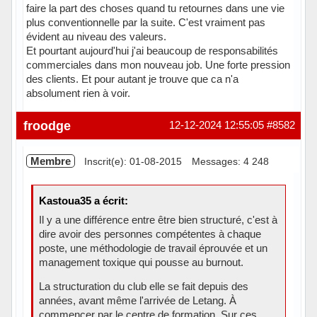
faire la part des choses quand tu retournes dans une vie
plus conventionnelle par la suite. C'est vraiment pas
évident au niveau des valeurs.
Et pourtant aujourd'hui j'ai beaucoup de responsabilités
commerciales dans mon nouveau job. Une forte pression
des clients. Et pour autant je trouve que ca n'a
absolument rien à voir.
Hors ligne
froodge
12-12-2024 12:55:05
#8582
Membre
Inscrit(e): 01-08-2015
Messages: 4 248
Kastoua35 a écrit:
Il y a une différence entre être bien structuré, c'est à
dire avoir des personnes compétentes à chaque
poste, une méthodologie de travail éprouvée et un
management toxique qui pousse au burnout.
La structuration du club elle se fait depuis des
années, avant même l'arrivée de Letang. À
commencer par le centre de formation. Sur ces