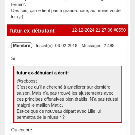
terrain".
Des fois, ça ne tient pas à grand-chose, au moins vu de
loin ;-)
Hors ligne
futur ex-débutant
12-12-2024 21:27:06
#8590
Membre
Inscrit(e): 06-02-2018
Messages: 2 498
Si
futur ex-débutant a écrit:
@seboost
C'est ce qu'il a cherché à améliorer sur dernière
saison. Mais n'a pas trouvé les ajustements avec
ces principes offensives bien établis. N'a pas réussi
malgré le maillon Matic.
Est-ce que ce nouveau départ avec Lille lui
permettra de le réussir ?
Ou encore