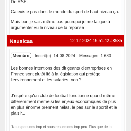
De RSE.
Ca existe pas dans le monde du sport de haut niveau ça.
Mais bon je sais même pas pourquoi je me fatigue à
argumenter vu le niveau de ta réponse
Hors ligne
Nausicaa
12-12-2024 15:51:42
#8585
Membre
Inscrit(e): 14-08-2024
Messages: 1 683
Les bonnes intentions des dirigeants d'entreprises en
France sont plutôt lié à la législation qui protège
l'environnement et les salariés, non ?
J'espère qu'un club de football fonctionne quand même
différemment même si les enjeux économiques de plus
en plus énorme prennent hélas, le pas sur le sportif et le
plaisir...
"Nous pensons trop et nous ressentons trop peu. Plus que de la