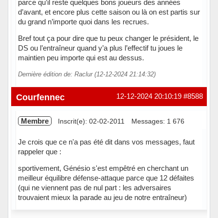
parce qu’il reste quelques bons joueurs des années
d’avant, et encore plus cette saison ou là on est partis sur
du grand n’importe quoi dans les recrues.
Bref tout ça pour dire que tu peux changer le président, le
DS ou l’entraîneur quand y’a plus l’effectif tu joues le
maintien peu importe qui est au dessus.
Dernière édition de: Raclur (12-12-2024 21:14:32)
Hors ligne
Courfennec
12-12-2024 20:10:19
#8588
Membre
Inscrit(e): 02-02-2011
Messages: 1 676
Je crois que ce n'a pas été dit dans vos messages, faut
rappeler que :
sportivement, Génésio s'est empêtré en cherchant un
meilleur équilibre défense-attaque parce que 12 défaites
(qui ne viennent pas de nul part : les adversaires
trouvaient mieux la parade au jeu de notre entraîneur)
Hors ligne