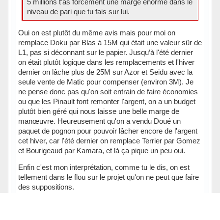
5 millions t’as forcément une marge énorme dans le
niveau de pari que tu fais sur lui.
Oui on est plutôt du même avis mais pour moi on
remplace Doku par Blas à 15M qui était une valeur sûr de
L1, pas si déconnant sur le papier. Jusqu’à l'été dernier
on était plutôt logique dans les remplacements et l'hiver
dernier on lâche plus de 25M sur Azor et Seidu avec la
seule vente de Matic pour compenser (environ 3M). Je
ne pense donc pas qu'on soit entrain de faire économies
ou que les Pinault font remonter l'argent, on a un budget
plutôt bien géré qui nous laisse une belle marge de
manœuvre. Heureusement qu'on a vendu Doué un
paquet de pognon pour pouvoir lâcher encore de l'argent
cet hiver, car l'été dernier on remplace Terrier par Gomez
et Bourigeaud par Kamara, et là ça pique un peu oui.
Enfin c'est mon interprétation, comme tu le dis, on est
tellement dans le flou sur le projet qu'on ne peut que faire
des suppositions.
Dernière édition de: Utilisateur12081 (12-12-2024 21:42:22)