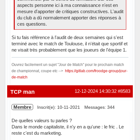
aspects personne ici à ma connaissance n'est en
mesure d'apporter de critiques constructives. L'audit
du club a dû normalement apporter des réponses à
ces questions.
Si tu fais référence à l'audit de deux semaines qui s'est
terminé avec le match de Toulouse, il n'était que sportif et
ne visait très probablement que les joueurs de l'équipe 1.
Ouvrez facilement un sujet "Jour de Match" pour le prochain match
de championnat, coupe etc -->
https://gitlab.com/froodge-group/jour-
de-match
Hors ligne
TCP man
12-12-2024 14:30:32
#8583
Membre
Inscrit(e): 10-11-2021
Messages: 344
De quelles valeurs tu parles ?
Dans le monde capitaliste, il n'y en a qu'une : le fric . Le
reste c'est du marketing.