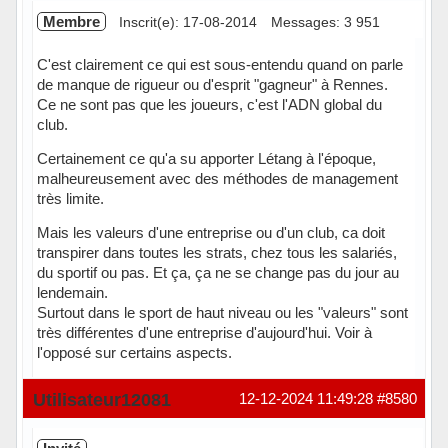
Membre
Inscrit(e): 17-08-2014
Messages: 3 951
C'est clairement ce qui est sous-entendu quand on parle
de manque de rigueur ou d'esprit "gagneur" à Rennes.
Ce ne sont pas que les joueurs, c'est l'ADN global du
club.
Certainement ce qu'a su apporter Létang à l'époque,
malheureusement avec des méthodes de management
très limite.
Mais les valeurs d'une entreprise ou d'un club, ca doit
transpirer dans toutes les strats, chez tous les salariés,
du sportif ou pas. Et ça, ça ne se change pas du jour au
lendemain.
Surtout dans le sport de haut niveau ou les "valeurs" sont
très différentes d'une entreprise d'aujourd'hui. Voir à
l'opposé sur certains aspects.
Hors ligne
Utilisateur12081
12-12-2024 11:49:28
#8580