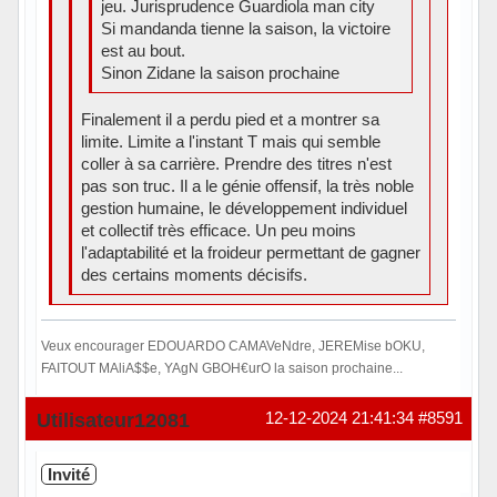
jeu. Jurisprudence Guardiola man city
Si mandanda tienne la saison, la victoire
est au bout.
Sinon Zidane la saison prochaine
Finalement il a perdu pied et a montrer sa
limite. Limite a l'instant T mais qui semble
coller à sa carrière. Prendre des titres n'est
pas son truc. Il a le génie offensif, la très noble
gestion humaine, le développement individuel
et collectif très efficace. Un peu moins
l'adaptabilité et la froideur permettant de gagner
des certains moments décisifs.
Veux encourager EDOUARDO CAMAVeNdre, JEREMise bOKU,
FAITOUT MAliA$$e, YAgN GBOH€urO la saison prochaine...
Hors ligne
Utilisateur12081
12-12-2024 21:41:34
#8591
Invité