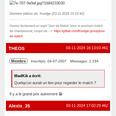
Dernière édition de: froodge (03-11-2024 15:53:42)
Ouvrez facilement un sujet "Jour de Match" pour le prochain match
de championnat, coupe etc -->
https://gitlab.com/froodge-group/jour-
de-match
Hors ligne
THEOS
03-11-2024 16:13:03
#61
Membre
Inscrit(e): 04-07-2007
Messages: 2 194
MadKik a écrit:
Quelqu'un aurait un lien pour regarder le match ?
Il y a le grand prix autrement 😁
Hors ligne
Alexis_35
03-11-2024 17:02:29
#62