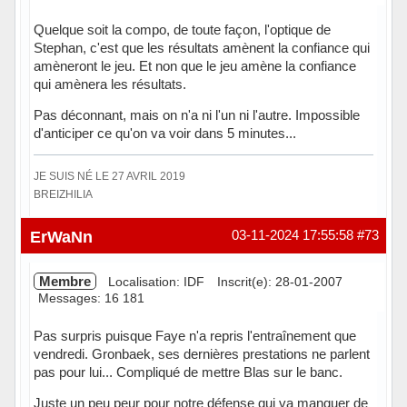
Quelque soit la compo, de toute façon, l'optique de
Stephan, c'est que les résultats amènent la confiance qui
amèneront le jeu. Et non que le jeu amène la confiance
qui amènera les résultats.
Pas déconnant, mais on n'a ni l'un ni l'autre. Impossible
d'anticiper ce qu'on va voir dans 5 minutes...
JE SUIS NÉ LE 27 AVRIL 2019
BREIZHILIA
Hors ligne
ErWaNn
03-11-2024 17:55:58
#73
Membre
Localisation: IDF
Inscrit(e): 28-01-2007
Messages: 16 181
Pas surpris puisque Faye n'a repris l'entraînement que
vendredi. Gronbaek, ses dernières prestations ne parlent
pas pour lui... Compliqué de mettre Blas sur le banc.
Juste un peu peur pour notre défense qui va manquer de