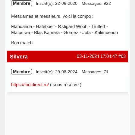
Membre
Inscrit(e): 22-06-2020
Messages: 922
Mesdames et messieurs, voici la compo :
Mandanda - Hateboer - Østigärd Wooh - Truffert -
Matusiwa - Blas Kamara - Goméz - Jota - Kalimuendo
Bon match
Hors ligne
Silvera
03-11-2024 17:04:47
#63
Membre
Inscrit(e): 29-08-2024
Messages: 71
https://footdirect.ru/
( sous réserve )
Hors ligne