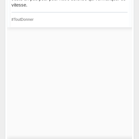
vitesse.
#ToutDonner
Hors ligne