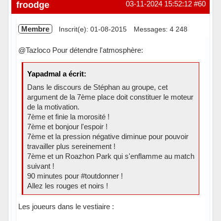
Hors ligne
froodge
03-11-2024 15:52:12
#60
Membre
Inscrit(e): 01-08-2015
Messages: 4 248
@Tazloco Pour détendre l'atmosphère:
Yapadmal a écrit:
Dans le discours de Stéphan au groupe, cet
argument de la 7ème place doit constituer le moteur
de la motivation.
7ème et finie la morosité !
7ème et bonjour l'espoir !
7ème et la pression négative diminue pour pouvoir
travailler plus sereinement !
7ème et un Roazhon Park qui s'enflamme au match
suivant !
90 minutes pour #toutdonner !
Allez les rouges et noirs !
Les joueurs dans le vestiaire :