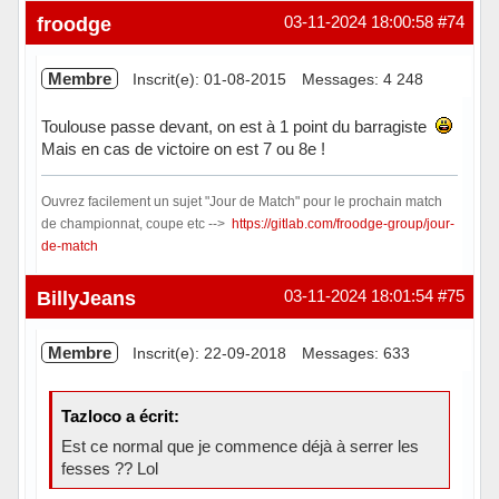
froodge
03-11-2024 18:00:58
#74
Membre
Inscrit(e): 01-08-2015
Messages: 4 248
Toulouse passe devant, on est à 1 point du barragiste
Mais en cas de victoire on est 7 ou 8e !
Ouvrez facilement un sujet "Jour de Match" pour le prochain match
de championnat, coupe etc -->
https://gitlab.com/froodge-group/jour-
de-match
Hors ligne
BillyJeans
03-11-2024 18:01:54
#75
Membre
Inscrit(e): 22-09-2018
Messages: 633
Tazloco a écrit:
Est ce normal que je commence déjà à serrer les
fesses ?? Lol