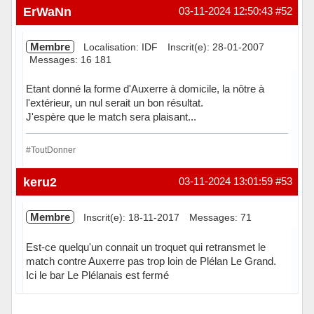
Hors ligne
ErWaNn
03-11-2024 12:50:43
#52
Membre
Localisation: IDF
Inscrit(e): 28-01-2007
Messages: 16 181
Etant donné la forme d'Auxerre à domicile, la nôtre à
l'extérieur, un nul serait un bon résultat.
J'espère que le match sera plaisant...
#ToutDonner
Hors ligne
keru2
03-11-2024 13:01:59
#53
Membre
Inscrit(e): 18-11-2017
Messages: 71
Est-ce quelqu'un connait un troquet qui retransmet le
match contre Auxerre pas trop loin de Plélan Le Grand.
Ici le bar Le Plélanais est fermé
Hors ligne