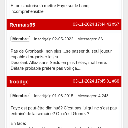
Et on s'autorise à mettre Faye sur le banc;
incompréhensible.
Hors ligne
Rennais65
03-11-2024 17:44:43
#67
Membre
Inscrit(e): 02-05-2022
Messages: 86
Pas de Gronbaek non plus....se passer du seul joueur
capable d organiser le jeu...
Désolant. Allez sans Seidu en plus hélas, mal barré.
Défaite probable préfère pas voir ça....
Hors ligne
froodge
03-11-2024 17:45:01
#68
Membre
Inscrit(e): 01-08-2015
Messages: 4 248
Faye est peut-être diminué? C'est pas lui qui ne s'est pas
entrainé de la semaine? Ou c'est Gomez?
En face: