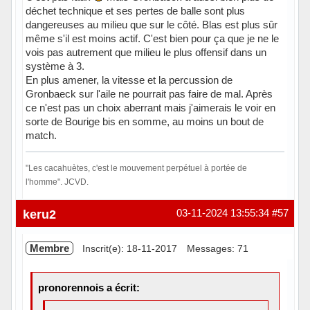
déchet technique et ses pertes de balle sont plus
dangereuses au milieu que sur le côté. Blas est plus sûr
même s'il est moins actif. C'est bien pour ça que je ne le
vois pas autrement que milieu le plus offensif dans un
système à 3.
En plus amener, la vitesse et la percussion de
Gronbaeck sur l'aile ne pourrait pas faire de mal. Après
ce n'est pas un choix aberrant mais j'aimerais le voir en
sorte de Bourige bis en somme, au moins un bout de
match.
"Les cacahuètes, c'est le mouvement perpétuel à portée de
l'homme". JCVD.
Hors ligne
keru2
03-11-2024 13:55:34
#57
Membre
Inscrit(e): 18-11-2017
Messages: 71
pronorennois a écrit: