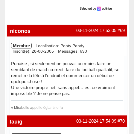
niconos
03-11-2024 17:53:05
#69
Membre
Localisation: Ponty Pandy
Inscrit(e): 28-08-2005
Messages: 690
Punaise , si seulement on pouvait au moins faire un
semblant de match correct, faire du football qualitatif, se
remettre la tête à l’endroit et commencer un début de
quelque chose !
Une victoire propre net, sans appel….est ce vraiment
impossible ? Je ne pense pas.
« Mirabelle appelle églantine ! »
Hors ligne
lauig
03-11-2024 17:54:09
#70