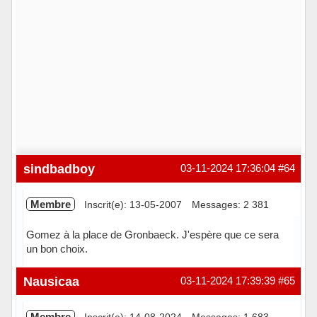
sindbadboy
03-11-2024 17:36:04
#64
Membre
Inscrit(e): 13-05-2007
Messages: 2 381
Gomez à la place de Gronbaeck. J'espère que ce sera
un bon choix.
Hors ligne
Nausicaa
03-11-2024 17:39:39
#65
Membre
Inscrit(e): 14-08-2024
Messages: 1 683