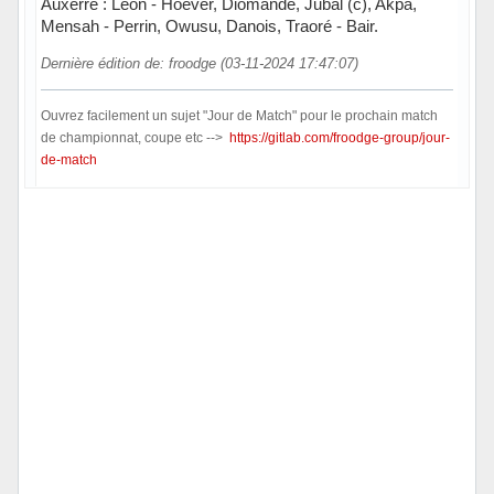
Auxerre : Léon - Hoever, Diomandé, Jubal (c), Akpa,
Mensah - Perrin, Owusu, Danois, Traoré - Bair.
Dernière édition de: froodge (03-11-2024 17:47:07)
Ouvrez facilement un sujet "Jour de Match" pour le prochain match
de championnat, coupe etc -->
https://gitlab.com/froodge-group/jour-
de-match
Hors ligne