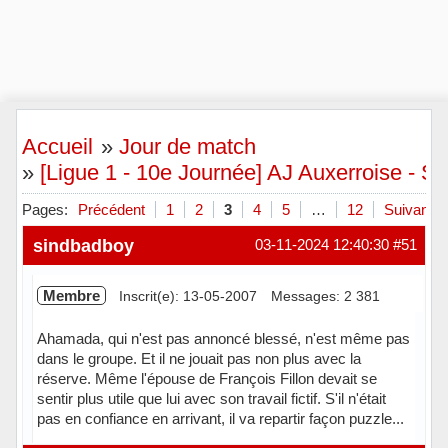
Accueil
»
Jour de match
»
[Ligue 1 - 10e Journée] AJ Auxerroise - 
Pages:
Précédent
1
2
3
4
5
…
12
Suivant
sindbadboy
03-11-2024 12:40:30
#51
Membre
Inscrit(e): 13-05-2007
Messages: 2 381
Ahamada, qui n'est pas annoncé blessé, n'est même pas
dans le groupe. Et il ne jouait pas non plus avec la
réserve. Même l'épouse de François Fillon devait se
sentir plus utile que lui avec son travail fictif. S'il n'était
pas en confiance en arrivant, il va repartir façon puzzle...