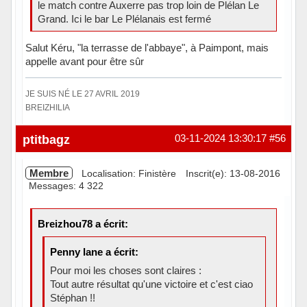
le match contre Auxerre pas trop loin de Plélan Le
Grand. Ici le bar Le Plélanais est fermé
Salut Kéru, "la terrasse de l'abbaye", à Paimpont, mais
appelle avant pour être sûr
JE SUIS NÉ LE 27 AVRIL 2019
BREIZHILIA
Hors ligne
ptitbagz
03-11-2024 13:30:17
#56
Membre
Localisation: Finistère
Inscrit(e): 13-08-2016
Messages: 4 322
Breizhou78 a écrit:
Penny lane a écrit:
Pour moi les choses sont claires :
Tout autre résultat qu'une victoire et c'est ciao
Stéphan !!