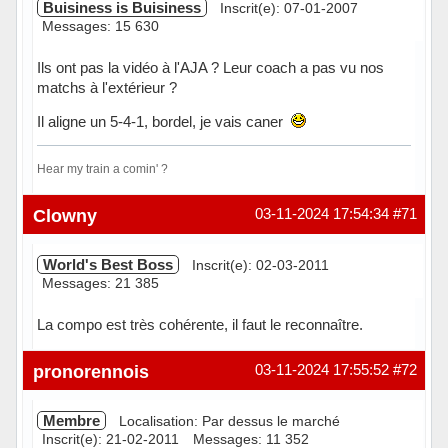
Buisiness is Buisiness
Inscrit(e): 07-01-2007
Messages: 15 630
Ils ont pas la vidéo à l'AJA ? Leur coach a pas vu nos
matchs à l'extérieur ?
Il aligne un 5-4-1, bordel, je vais caner
Hear my train a comin' ?
Hors ligne
Clowny
03-11-2024 17:54:34
#71
World's Best Boss
Inscrit(e): 02-03-2011
Messages: 21 385
La compo est très cohérente, il faut le reconnaître.
Hors ligne
pronorennois
03-11-2024 17:55:52
#72
Membre
Localisation: Par dessus le marché
Inscrit(e): 21-02-2011
Messages: 11 352