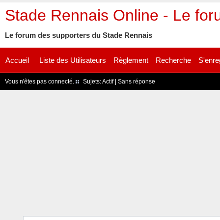
Stade Rennais Online - Le fo
Le forum des supporters du Stade Rennais
Accueil
Liste des Utilisateurs
Règlement
Recherche
S'enre
Vous n'êtes pas connecté.
Sujets:
Actif
|
Sans réponse