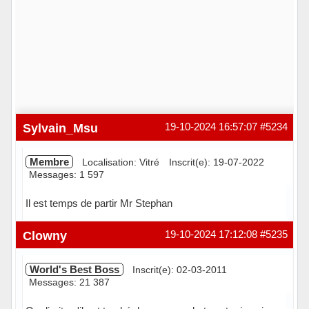
Sylvain_Msu
19-10-2024 16:57:07
#5234
Membre
Localisation: Vitré
Inscrit(e): 19-07-2022
Messages: 1 597
Il est temps de partir Mr Stephan
Hors ligne
Clowny
19-10-2024 17:12:08
#5235
World's Best Boss
Inscrit(e): 02-03-2011
Messages: 21 387