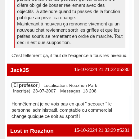
d'être obligé de bosser réellement avec des
objectifs à atteindre quand tu passes de la fonction
publique au privé ca change.
Maintenant à nouveau ça ronronne vivement qu un
nouveau chat reviennent sortir les griffes et que les
petites souris se remettent en ordre de marche. Tout
ceci n est que supposition.
C'est tellement ça, il faut de l'exigence à tous les niveaux.
Hors ligne
Jack35
15-10-2024 21:21:22
#5230
El profesor
Localisation: Roazhon Park
Inscrit(e): 23-07-2007
Messages: 13 208
Honnêtement je ne vois pas en quoi " secouer " le
personnel administratif, comptable ou commercial
change quoique ce soit au sportif !
Hors ligne
Lost in Roazhon
15-10-2024 21:33:29
#5231