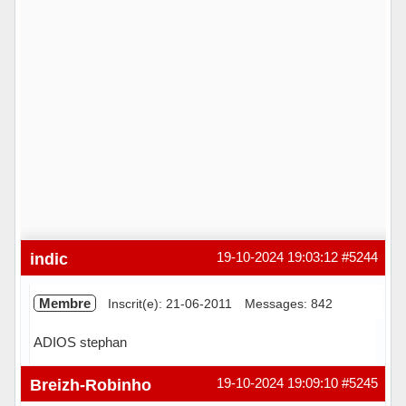
indic
19-10-2024 19:03:12
#5244
Membre
Inscrit(e): 21-06-2011
Messages: 842
ADIOS stephan
Hors ligne
Breizh-Robinho
19-10-2024 19:09:10
#5245