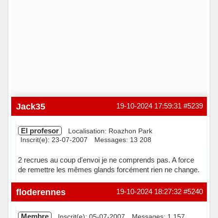
Jack35
19-10-2024 17:59:31
#5239
El profesor
Localisation: Roazhon Park
Inscrit(e): 23-07-2007
Messages: 13 208
2 recrues au coup d'envoi je ne comprends pas. A force
de remettre les mêmes glands forcément rien ne change.
Hors ligne
floderennes
19-10-2024 18:27:32
#5240
Membre
Inscrit(e): 05-07-2007
Messages: 1 157