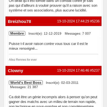
On dirait qu'il est tombé dans un combat contre je sais
pas qui d'ailleurs à vouloir prouver qu'il a raison avec son
système et ses associations, plus aucune lucidité.
Hors ligne
Breizhou78
19-10-2024 17:44:29
#5236
Membre
Inscrit(e): 12-12-2019
Messages: 7 007
Puisse t-il avoir raison contre vous tous car il est le
mieux renseigné...
Allez Rennes for ever
Hors ligne
Clowny
19-10-2024 17:46:46
#5237
World's Best Boss
Inscrit(e): 02-03-2011
Messages: 21 387
Ca doit être un génie incompris alors à penser qu'on peut
gagner des matchs avec un milieu de terrain non rapide,
non technique en sous-nombre et non complémentaire.