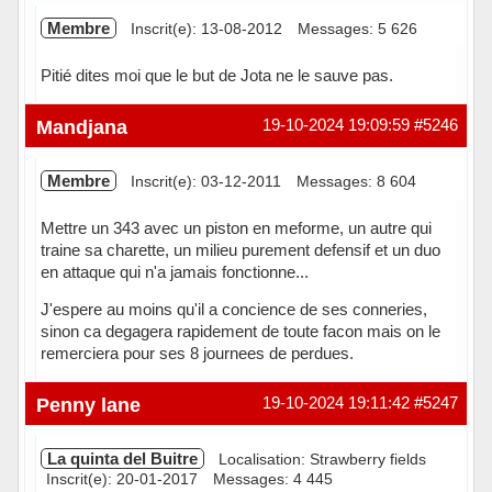
Membre
Inscrit(e): 13-08-2012
Messages: 5 626
Pitié dites moi que le but de Jota ne le sauve pas.
Hors ligne
Mandjana
19-10-2024 19:09:59
#5246
Membre
Inscrit(e): 03-12-2011
Messages: 8 604
Mettre un 343 avec un piston en meforme, un autre qui
traine sa charette, un milieu purement defensif et un duo
en attaque qui n'a jamais fonctionne...
J'espere au moins qu'il a concience de ses conneries,
sinon ca degagera rapidement de toute facon mais on le
remerciera pour ses 8 journees de perdues.
Hors ligne
Penny lane
19-10-2024 19:11:42
#5247
La quinta del Buitre
Localisation: Strawberry fields
Inscrit(e): 20-01-2017
Messages: 4 445