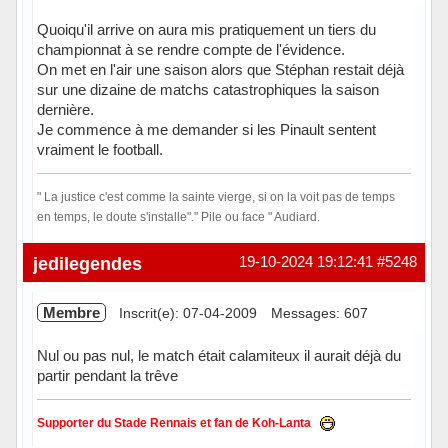
Quoiqu'il arrive on aura mis pratiquement un tiers du
championnat à se rendre compte de l'évidence.
On met en l'air une saison alors que Stéphan restait déjà
sur une dizaine de matchs catastrophiques la saison
dernière.
Je commence à me demander si les Pinault sentent
vraiment le football.
" La justice c'est comme la sainte vierge, si on la voit pas de temps
en temps, le doute s'installe"." Pile ou face " Audiard.
Hors ligne
jedilegendes
19-10-2024 19:12:41
#5248
Membre
Inscrit(e): 07-04-2009
Messages: 607
Nul ou pas nul, le match était calamiteux il aurait déjà du
partir pendant la trêve
Supporter du Stade Rennais et fan de Koh-Lanta