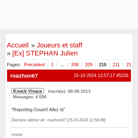
Accueil
»
Joueurs et staff
»
[Ex] STEPHAN Julien
Pages:
Précédent
1
…
208
209
210
211
212
roazhon67
15-10-2024 12:57:17
#5226
Knack Vivace
Inscrit(e): 08-08-2013
Messages: 4 594
“Reporting Gouiri!! Allez là”
Dernière édition de: roazhon67 (15-10-2024 12:58:08)
Hopla!