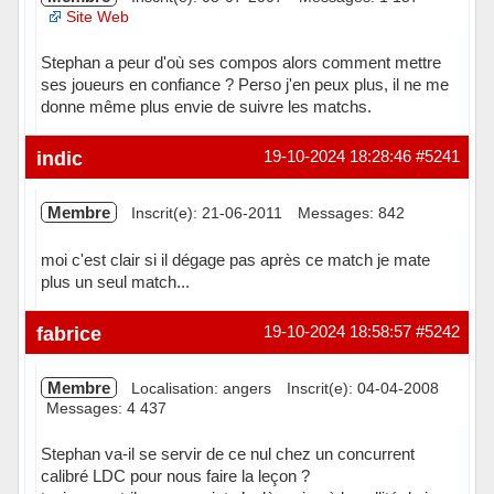
Site Web
Stephan a peur d'où ses compos alors comment mettre
ses joueurs en confiance ? Perso j'en peux plus, il ne me
donne même plus envie de suivre les matchs.
Hors ligne
indic
19-10-2024 18:28:46
#5241
Membre
Inscrit(e): 21-06-2011
Messages: 842
moi c'est clair si il dégage pas après ce match je mate
plus un seul match...
Hors ligne
fabrice
19-10-2024 18:58:57
#5242
Membre
Localisation: angers
Inscrit(e): 04-04-2008
Messages: 4 437
Stephan va-il se servir de ce nul chez un concurrent
calibré LDC pour nous faire la leçon ?