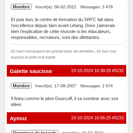
Membre
Inscrit(e): 06-02-2022
Messages: 3 478
Et puis bon, le centre de formation du SRFC fait dans
l'excellence depuis bien avant Létang. Donc j'aimerais
bien l'explication de cette réussite si les éducateurs,
responsables, recruteurs, sont des dilettantes.
En haut c'est toujours les grands mots, les dentelles ; En bas c'est
toujours la pelle et la truelle
Hors ligne
Galette saucisse
19-10-2024 16:38:28
#5232
Membre
Inscrit(e): 17-08-2007
Messages: 2 074
Il finira comme le père Gourcuff, il va sombrer avec ses
idées
Hors ligne
Aymoz
19-10-2024 16:56:25
#5233
Dompteur de tocards