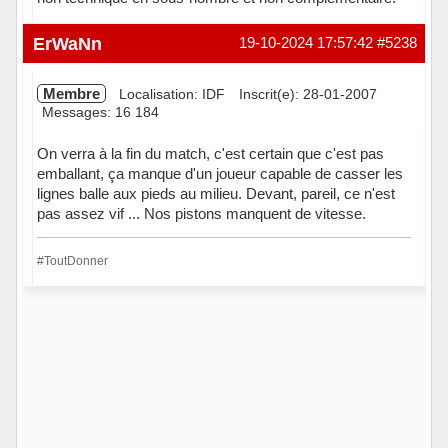
Hors ligne
ErWaNn
19-10-2024 17:57:42
#5238
Membre
Localisation: IDF
Inscrit(e): 28-01-2007
Messages: 16 184
On verra à la fin du match, c'est certain que c'est pas
emballant, ça manque d'un joueur capable de casser les
lignes balle aux pieds au milieu. Devant, pareil, ce n'est
pas assez vif ... Nos pistons manquent de vitesse.
#ToutDonner
Hors ligne