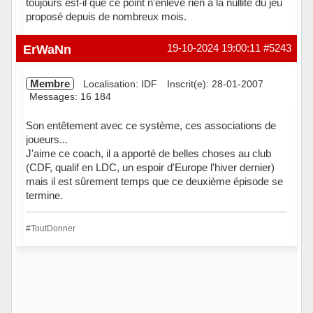
toujours est-il que ce point n’enlève rien à la nullité du jeu
proposé depuis de nombreux mois.
Hors ligne
ErWaNn
19-10-2024 19:00:11
#5243
Membre
Localisation: IDF
Inscrit(e): 28-01-2007
Messages: 16 184
Son entêtement avec ce système, ces associations de
joueurs...
J'aime ce coach, il a apporté de belles choses au club
(CDF, qualif en LDC, un espoir d'Europe l'hiver dernier)
mais il est sûrement temps que ce deuxième épisode se
termine.
#ToutDonner
Hors ligne