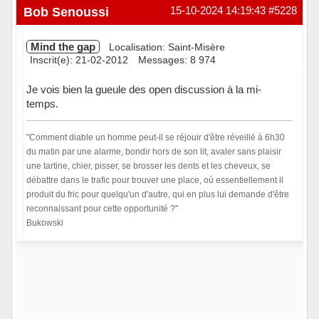
Hors ligne
Bob Senoussi
15-10-2024 14:19:43
#5228
Mind the gap
Localisation: Saint-Misère
Inscrit(e): 21-02-2012
Messages: 8 974
Je vois bien la gueule des open discussion à la mi-
temps.
"Comment diable un homme peut-il se réjouir d'être réveillé à 6h30
du matin par une alarme, bondir hors de son lit, avaler sans plaisir
une tartine, chier, pisser, se brosser les dents et les cheveux, se
débattre dans le trafic pour trouver une place, où essentiellement il
produit du fric pour quelqu'un d'autre, qui en plus lui demande d'être
reconnaissant pour cette opportunité ?"
Bukowski
Hors ligne