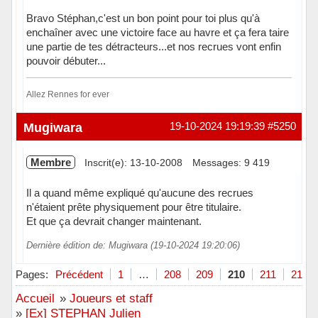
Bravo Stéphan,c'est un bon point pour toi plus qu'à
enchaîner avec une victoire face au havre et ça fera taire
une partie de tes détracteurs...et nos recrues vont enfin
pouvoir débuter...
Allez Rennes for ever
Hors ligne
Mugiwara
19-10-2024 19:19:39
#5250
Membre
Inscrit(e): 13-10-2008
Messages: 9 419
Il a quand même expliqué qu'aucune des recrues
n'étaient prête physiquement pour être titulaire.
Et que ça devrait changer maintenant.
Dernière édition de: Mugiwara (19-10-2024 19:20:06)
Hors ligne
Pages:
Précédent
1
…
208
209
210
211
212
Accueil
»
Joueurs et staff
»
[Ex] STEPHAN Julien