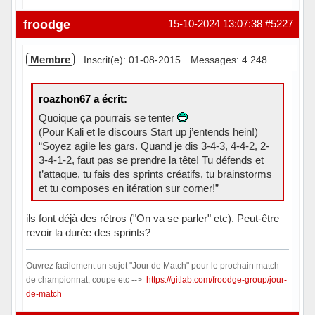
Hors ligne
froodge
15-10-2024 13:07:38
#5227
Membre
Inscrit(e): 01-08-2015
Messages: 4 248
roazhon67 a écrit:
Quoique ça pourrais se tenter
(Pour Kali et le discours Start up j’entends hein!)
“Soyez agile les gars. Quand je dis 3-4-3, 4-4-2, 2-
3-4-1-2, faut pas se prendre la tête! Tu défends et
t’attaque, tu fais des sprints créatifs, tu brainstorms
et tu composes en itération sur corner!”
ils font déjà des rétros ("On va se parler" etc). Peut-être
revoir la durée des sprints?
Ouvrez facilement un sujet "Jour de Match" pour le prochain match
de championnat, coupe etc -->
https://gitlab.com/froodge-group/jour-
de-match