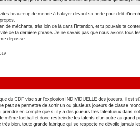
 invites beaucoup de monde à balayer devant sa porte pour délit d'inc
 propos.
n de méchante, très loin de là dans l'intention, et tu pouvais te conte
sivité de ta dernière phrase. Je ne savais pas que nous avions tous l
 me dépasse...
2019
tique du CDF vise sur l’explosion INDIVIDUELLE des joueurs, il est sûr 
re peut se permettre de sortir un ou plusieurs joueurs de classe mondi
si prendre en compte que si il y a des joueurs très talentueux dans notr
le même football et donc restreindre les talents d’un autre au grand 
e très bien, toute grande fabrique qui se respecte ne dévoile jamais le