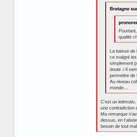
Bretagne sud
pronoren
Pourtant,
qualité c
La baisse de 
ce malgré les
simplement pa
doute .i Il se
permettre de f
Au niveau cohé
monde…
C'est un leitmotiv
une contradiction 
Ma remarque n'avait
dessus, en t'abste
besoin de tout ma