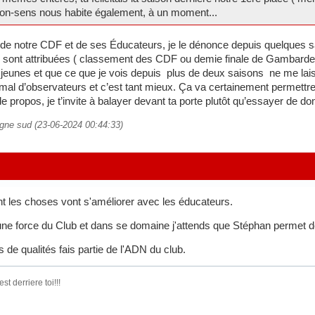
non-sens nous habite également, à un moment...
é de notre CDF et de ses Éducateurs, je le dénonce depuis quelques 
 sont attribuées ( classement des CDF ou demie finale de Gambardell
eunes et que ce que je vois depuis plus de deux saisons ne me laisse
 mal d’observateurs et c’est tant mieux. Ça va certainement permettre 
 propos, je t’invite à balayer devant ta porte plutôt qu’essayer de d
agne sud (23-06-2024 00:44:33)
t les choses vont s'améliorer avec les éducateurs.
e force du Club et dans se domaine j'attends que Stéphan permet de 
e qualités fais partie de l'ADN du club.
t derriere toi!!!