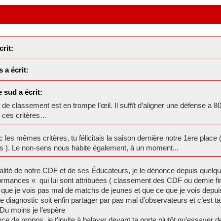
rit:
 a écrit:
 sud a écrit:
de classement est en trompe l’œil. Il suffît d’aligner une défense a
 ces critères…
 les mêmes critères, tu félicitais la saison dernière notre 1ere place
s ). Le non-sens nous habite également, à un moment...
ualité de notre CDF et de ses Éducateurs, je le dénonce depuis quelq
ormances « qui lui sont attribuées ( classement des CDF ou demie fi
que je vois pas mal de matchs de jeunes et que ce que je vois depui
ce diagnostic soit enfin partager par pas mal d’observateurs et c’est 
 Du moins je l’espère
e de propos, je t’invite à balayer devant ta porte plutôt qu’essayer 