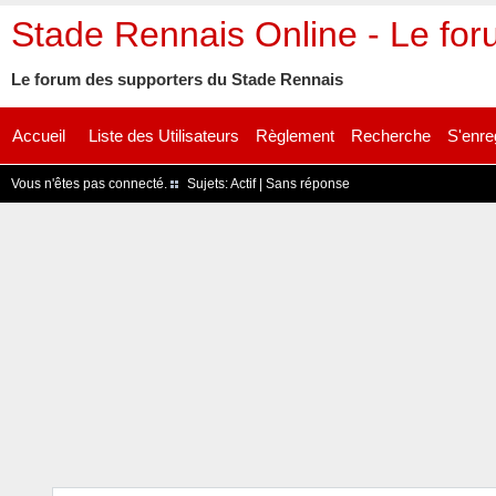
Stade Rennais Online - Le fo
Le forum des supporters du Stade Rennais
Accueil
Liste des Utilisateurs
Règlement
Recherche
S'enre
Vous n'êtes pas connecté.
Sujets:
Actif
|
Sans réponse