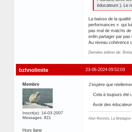
éducateurs ). Le 
La baisse de la qualit
performances « qui lui
pas mal de matchs de j
enfin partager par pas
Au niveau cohérence de
Dernière édition de: Bret
bzhnolimite
23-06-2024 09:52:03
Membre
J'espère que réellemen
Cela à toujours été un
Avoir des éducateurs d
Inscrit(e): 14-03-2007
Messages: 821
Aller Rennes, La Bretagne es
Hors ligne