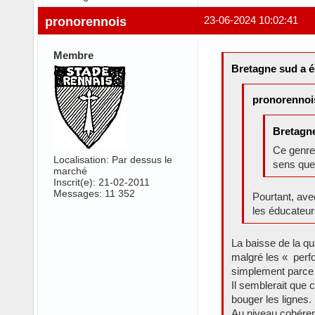
pronorennois
23-06-2024 10:02:41
Membre
Bretagne sud a éc
pronorennois
Bretagne
Ce genre 
Localisation: Par dessus le
sens que
marché
Inscrit(e): 21-02-2011
Messages: 11 352
Pourtant, avec
les éducateur
La baisse de la q
malgré les « perf
simplement parce 
Il semblerait que 
bouger les lignes.
Au niveau cohérenc