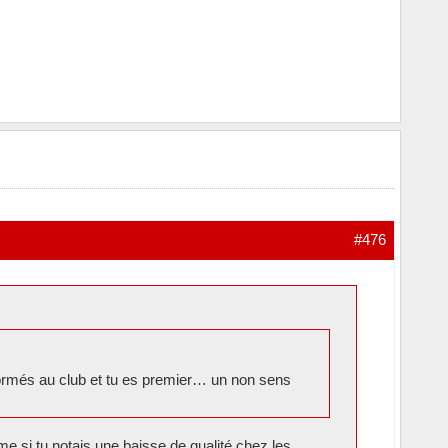
#476
 formés au club et tu es premier… un non sens
me si tu notais une baisse de qualité chez les