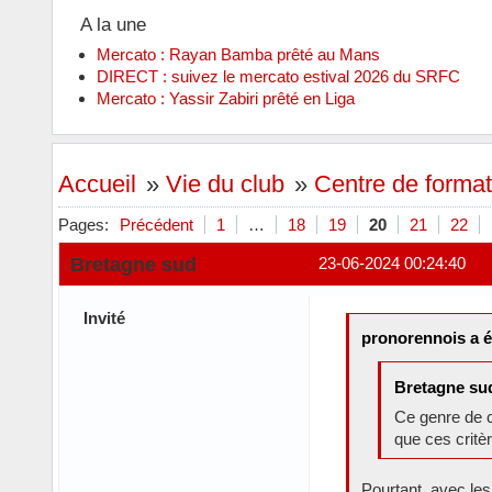
A la une
Mercato : Rayan Bamba prêté au Mans
DIRECT : suivez le mercato estival 2026 du SRFC
Mercato : Yassir Zabiri prêté en Liga
Accueil
»
Vie du club
»
Centre de format
Pages:
Précédent
1
…
18
19
20
21
22
Bretagne sud
23-06-2024 00:24:40
Invité
pronorennois a é
Bretagne sud
Ce genre de c
que ces crit
Pourtant, avec les