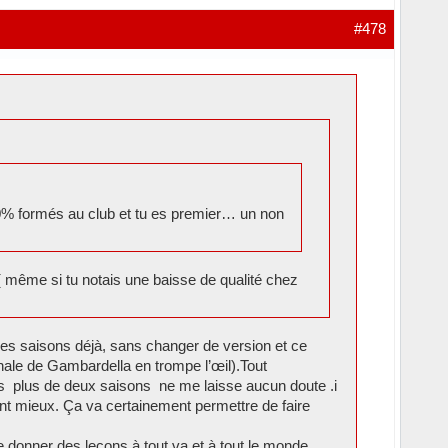
#478
 80% formés au club et tu es premier… un non
 ( même si tu notais une baisse de qualité chez
ues saisons déjà, sans changer de version et ce
nale de Gambardella en trompe l’œil).Tout
s plus de deux saisons ne me laisse aucun doute .i
tant mieux. Ça va certainement permettre de faire
de donner des leçons à tout va et à tout le monde…