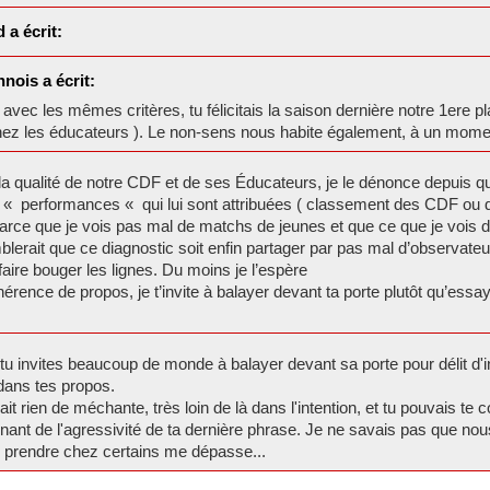
 a écrit:
nois a écrit:
 avec les mêmes critères, tu félicitais la saison dernière notre 1ere 
hez les éducateurs ). Le non-sens nous habite également, à un momen
la qualité de notre CDF et de ses Éducateurs, je le dénonce depuis q
 « performances « qui lui sont attribuées ( classement des CDF ou d
rce que je vois pas mal de matchs de jeunes et que ce que je vois
mblerait que ce diagnostic soit enfin partager par pas mal d’observate
aire bouger les lignes. Du moins je l’espère
rence de propos, je t’invite à balayer devant ta porte plutôt qu’essay
, tu invites beaucoup de monde à balayer devant sa porte pour délit d
dans tes propos.
 rien de méchante, très loin de là dans l'intention, et tu pouvais te c
nant de l'agressivité de ta dernière phrase. Je ne savais pas que no
l prendre chez certains me dépasse...