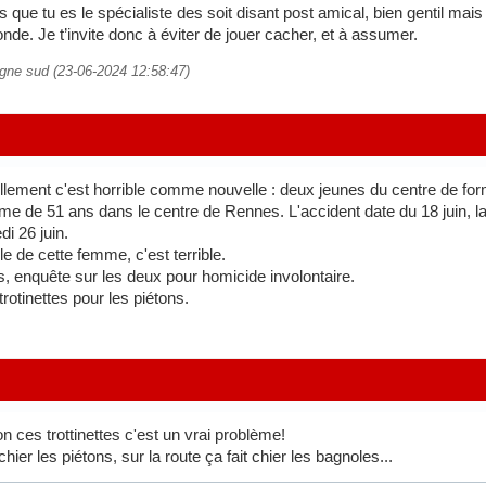
 que tu es le spécialiste des soit disant post amical, bien gentil mai
nde. Je t’invite donc à éviter de jouer cacher, et à assumer.
agne sud (23-06-2024 12:58:47)
llement c'est horrible comme nouvelle : deux jeunes du centre de forma
me de 51 ans dans le centre de Rennes. L'accident date du 18 juin, la
i 26 juin.
e de cette femme, c'est terrible.
, enquête sur les deux pour homicide involontaire.
rotinettes pour les piétons.
 ces trottinettes c'est un vrai problème!
 chier les piétons, sur la route ça fait chier les bagnoles...