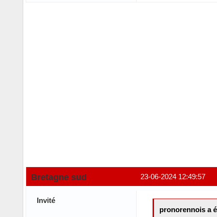
Bretagne sud
23-06-2024 12:49:57
Invité
pronorennois a é