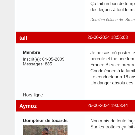
Ça fait un bon de temps
des leçons à tout le mo
Dernière édition de: Bret
tall
26-06-2024 18:56:03
Membre
Je ne sais où poster te
percuté et tué une fem
Inscrit(e): 04-05-2009
Messages: 885
France Bleu ce mercred
Condoléance à la famill
Le conducteur a 18 ans
Un danger absolu ces t
Hors ligne
Aymoz
26-06-2024 19:03:44
Dompteur de tocards
Non mais de toute façon
Sur les trottoirs ça fait