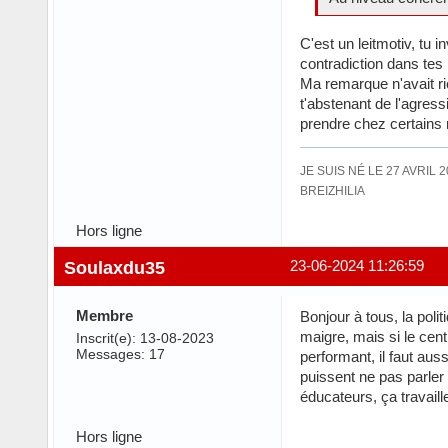
C'est un leitmotiv, tu
contradiction dans tes
Ma remarque n'avait rie
t'abstenant de l'agres
prendre chez certains
JE SUIS NÉ LE 27 AVRIL 
BREIZHILIA
Hors ligne
Soulaxdu35
23-06-2024 11:26:59
Membre
Bonjour à tous, la poli
maigre, mais si le cent
Inscrit(e): 13-08-2023
Messages: 17
performant, il faut aus
puissent ne pas parler 
éducateurs, ça travaill
Hors ligne