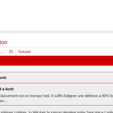
ion
…
25
Suivant
crit:
 a écrit:
lassement est en trompe l’œil. Il suffît d’aligner une défense a 80%
ères…
 mêmes critères, tu félicitais la saison dernière notre 1ere place ( mê