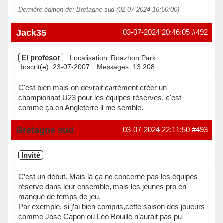
Dernière édition de: Bretagne sud (02-07-2024 16:50:00)
Jack35
03-07-2024 20:46:05
#492
El profesor
Localisation: Roazhon Park
Inscrit(e): 23-07-2007
Messages: 13 208
C'est bien mais on devrait carrément créer un
championnat U23 pour les équipes réserves, c'est
comme ça en Angleterre il me semble.
Hors ligne
Bretagne sud
03-07-2024 22:11:50
#493
Invité
C’est un début. Mais là ça ne concerne pas les équipes
réserve dans leur ensemble, mais les jeunes pro en
manque de temps de jeu.
Par exemple, si j’ai bien compris,cette saison des joueurs
comme Jose Capon ou Léo Rouille n’aurait pas pu