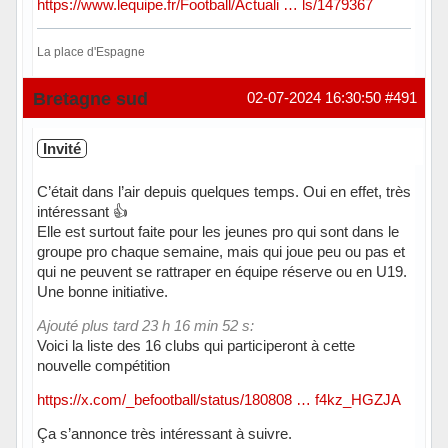
https://www.lequipe.fr/Football/Actuali … ls/1479367
La place d'Espagne
Hors ligne
Bretagne sud
02-07-2024 16:30:50
#491
Invité
C’était dans l’air depuis quelques temps. Oui en effet, très
intéressant 👍
Elle est surtout faite pour les jeunes pro qui sont dans le
groupe pro chaque semaine, mais qui joue peu ou pas et
qui ne peuvent se rattraper en équipe réserve ou en U19.
Une bonne initiative.
Ajouté plus tard 23 h 16 min 52 s:
Voici la liste des 16 clubs qui participeront à cette
nouvelle compétition
https://x.com/_befootball/status/180808 … f4kz_HGZJA
Ça s’annonce très intéressant à suivre.