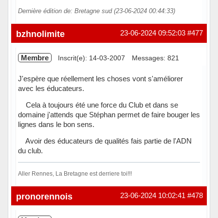
Dernière édition de: Bretagne sud (23-06-2024 00:44:33)
bzhnolimite
23-06-2024 09:52:03
#477
Membre
Inscrit(e): 14-03-2007
Messages: 821
J'espère que réellement les choses vont s'améliorer
avec les éducateurs.
Cela à toujours été une force du Club et dans se
domaine j'attends que Stéphan permet de faire bouger les
lignes dans le bon sens.
Avoir des éducateurs de qualités fais partie de l'ADN
du club.
Aller Rennes, La Bretagne est derriere toi!!!
Hors ligne
pronorennois
23-06-2024 10:02:41
#478