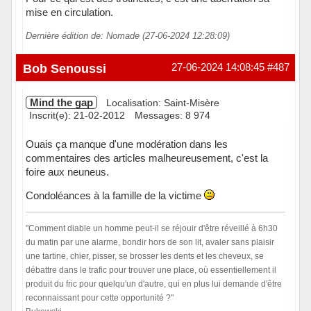
mise en circulation.
Dernière édition de: Nomade (27-06-2024 12:28:09)
Hors ligne
Bob Senoussi
27-06-2024 14:08:45
#487
Mind the gap
Localisation: Saint-Misère
Inscrit(e): 21-02-2012
Messages: 8 974
Ouais ça manque d'une modération dans les
commentaires des articles malheureusement, c'est la
foire aux neuneus.
Condoléances à la famille de la victime
"Comment diable un homme peut-il se réjouir d'être réveillé à 6h30
du matin par une alarme, bondir hors de son lit, avaler sans plaisir
une tartine, chier, pisser, se brosser les dents et les cheveux, se
débattre dans le trafic pour trouver une place, où essentiellement il
produit du fric pour quelqu'un d'autre, qui en plus lui demande d'être
reconnaissant pour cette opportunité ?"