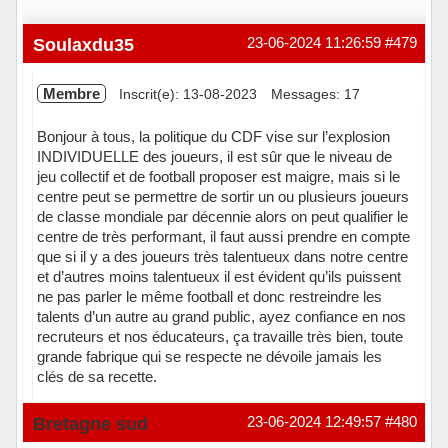
Soulaxdu35
23-06-2024 11:26:59
#479
Membre
Inscrit(e): 13-08-2023
Messages: 17
Bonjour à tous, la politique du CDF vise sur l’explosion
INDIVIDUELLE des joueurs, il est sûr que le niveau de
jeu collectif et de football proposer est maigre, mais si le
centre peut se permettre de sortir un ou plusieurs joueurs
de classe mondiale par décennie alors on peut qualifier le
centre de très performant, il faut aussi prendre en compte
que si il y a des joueurs très talentueux dans notre centre
et d’autres moins talentueux il est évident qu’ils puissent
ne pas parler le même football et donc restreindre les
talents d’un autre au grand public, ayez confiance en nos
recruteurs et nos éducateurs, ça travaille très bien, toute
grande fabrique qui se respecte ne dévoile jamais les
clés de sa recette.
Hors ligne
Bretagne sud
23-06-2024 12:49:57
#480