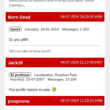
avions prévue de maniere à avoir la vie qui nous attend. Joseph
CAMPBELL
Hors ligne
Born Dead
04-07-2024 18:29:00
#496
banni
Inscrit(e): 18-01-2014
Messages: 1 923
51 ans pfffff.
Still Cyco after all these years!!!
Hors ligne
Jack35
04-07-2024 21:17:49
#497
El profesor
Localisation: Roazhon Park
Inscrit(e): 23-07-2007
Messages: 13 208
Oui qu'elle repose en paix
Hors ligne
poupoune
06-07-2024 11:19:10
#498