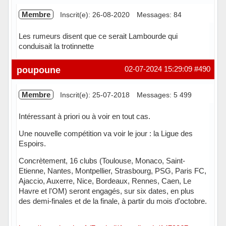
Membre
Inscrit(e): 26-08-2020
Messages: 84
Les rumeurs disent que ce serait Lambourde qui
conduisait la trotinnette
Hors ligne
poupoune
02-07-2024 15:29:09
#490
Membre
Inscrit(e): 25-07-2018
Messages: 5 499
Intéressant à priori ou à voir en tout cas.
Une nouvelle compétition va voir le jour : la Ligue des
Espoirs.
Concrètement, 16 clubs (Toulouse, Monaco, Saint-
Etienne, Nantes, Montpellier, Strasbourg, PSG, Paris FC,
Ajaccio, Auxerre, Nice, Bordeaux, Rennes, Caen, Le
Havre et l'OM) seront engagés, sur six dates, en plus
des demi-finales et de la finale, à partir du mois d'octobre.