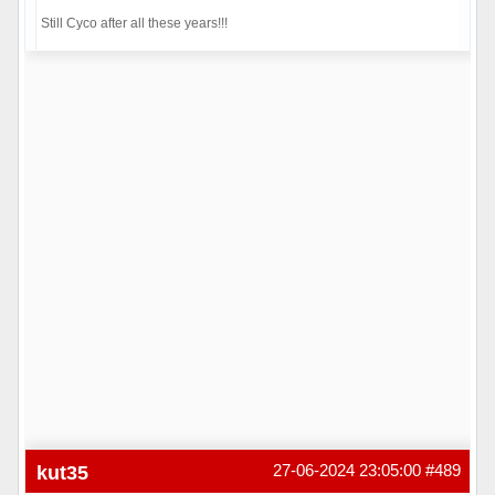
Still Cyco after all these years!!!
Hors ligne
kut35
27-06-2024 23:05:00
#489