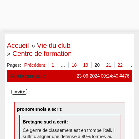
Accueil
»
Vie du club
»
Centre de formation
Pages:
Précédent
1
…
18
19
20
21
22
…
Bretagne sud
23-06-2024 00:24:40
#476
Invité
pronorennois a écrit:
Bretagne sud a écrit:
Ce genre de classement est en trompe l’œil. Il
suffît d’aligner une défense a 80% formés au