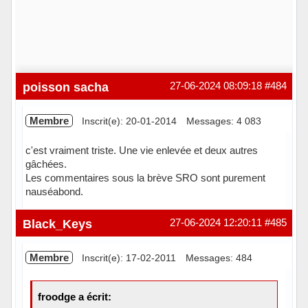
poisson sacha
27-06-2024 08:09:18
#484
Membre
Inscrit(e): 20-01-2014
Messages: 4 083
c'est vraiment triste. Une vie enlevée et deux autres
gâchées.
Les commentaires sous la brève SRO sont purement
nauséabond.
En ligne
Black_Keys
27-06-2024 12:20:11
#485
Membre
Inscrit(e): 17-02-2011
Messages: 484
froodge a écrit: