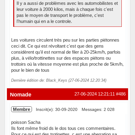
Il y a aussi de problèmes avec les automobilistes et
leur voiture à 2000 kilos, mais à chaque fois c'est
pas le moyen de transport le problème, c'est
l'humain qui en a le controle.
Les voitures circulent très peu sur les parties piétonnes
ceci dit. Ce qui est révoltant c'est que des gens
considèrent qu'il est normal de filer à 20-25km/h, parfois
plus, à vélo/trottinettes sur des espaces piétons ou
trottoirs où la vitesse moyenne est plus proche de 5km/h,
pour le bien de tous
Dernière édition de: Black_Keys (27-06-2024 12:20:34)
Hors ligne
Nomade
27-06-2024 12:21:11
#486
Membre
Inscrit(e): 30-09-2020
Messages: 2 028
poisson Sacha
Ils font même froid ds le dos tous ces commentaires.
Pour ce qui est des trotinettes, c est une aberration sa