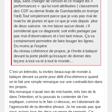
déjà, sans changer de version et ce malgré les «
performances « qui lui sont attribuées ( classement
des CDF ou demie finale de Gambardella en trompe
l’œil).Tout simplement parce que je vois pas mal de
matchs de jeunes et que ce que je vois depuis plus
de deux saisons ne me laisse aucun doute .i Il
semblerait que ce diagnostic soit enfin partager par
pas mal d’observateurs et c’est tant mieux. Ça va
certainement permettre de faire bouger les lignes.
Du moins je l’espère
Au niveau cohérence de propos, je t’invite à balayer
devant ta porte plutôt qu’essayer de donner des
leçons à tout va et à tout le monde…
C'est un leitmotiv, tu invites beaucoup de monde à
balayer devant sa porte pour délit d'incohérence quand
on te fait une simple remarque sur une contradiction dans
tes propos.
Ma remarque n'avait rien de méchante, très loin de là
dans l'intention, et tu pouvais te contenter de t'en
expliquer, comme tu le fais ci-dessus, en t'abstenant de
l'agressivité de ta dernière phrase. Je ne savais pas que
nous avions tous les deux ce genre de rapports. Ce