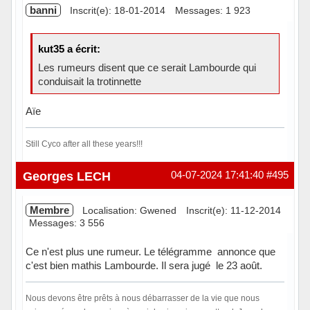
banni
Inscrit(e): 18-01-2014
Messages: 1 923
kut35 a écrit:
Les rumeurs disent que ce serait Lambourde qui
conduisait la trotinnette
Aïe
Still Cyco after all these years!!!
Hors ligne
Georges LECH
04-07-2024 17:41:40
#495
Membre
Localisation: Gwened
Inscrit(e): 11-12-2014
Messages: 3 556
Ce n'est plus une rumeur. Le télégramme annonce que
c'est bien mathis Lambourde. Il sera jugé le 23 août.
Nous devons être prêts à nous débarrasser de la vie que nous