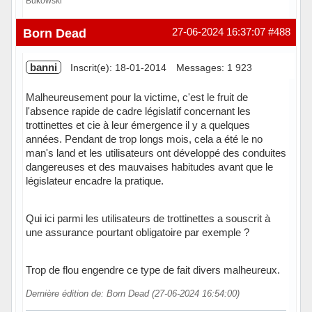
Bukowski
Hors ligne
Born Dead
27-06-2024 16:37:07
#488
banni
Inscrit(e): 18-01-2014
Messages: 1 923
Malheureusement pour la victime, c'est le fruit de
l'absence rapide de cadre législatif concernant les
trottinettes et cie à leur émergence il y a quelques
années. Pendant de trop longs mois, cela a été le no
man's land et les utilisateurs ont développé des conduites
dangereuses et des mauvaises habitudes avant que le
législateur encadre la pratique.
Qui ici parmi les utilisateurs de trottinettes a souscrit à
une assurance pourtant obligatoire par exemple ?
Trop de flou engendre ce type de fait divers malheureux.
Dernière édition de: Born Dead (27-06-2024 16:54:00)