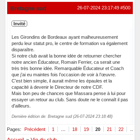
Bretagne sud
26-07-2024 23:17:49
#500
Invité
Les Girondins de Bordeaux ayant malheureusement
perdu leur statut pro, le centre de formation va également
disparaître.
Si notre club avait la bonne idée de retourner chercher
notre ancien Éducateur, Romain Ferrier, ca serait une
très très bonne idée. Remarquable Éducateur et Coach
que j’ai eu maintes fois l’occasion de voir à l’œuvre.
C’est bien simple, il aurait même les épaules et la
capacité à devenir le Directeur de notre CDF.
Mais bon peu de chances que Massara pense à lui pour
essayer un retour au club. Sans doute ne le connaît il pas
d’ailleurs.
Dernière édition de: Bretagne sud (26-07-2024 23:18:48)
Pages:
Précédent
1
…
18
19
20
21
22
…
Accueil
»
Vie du club