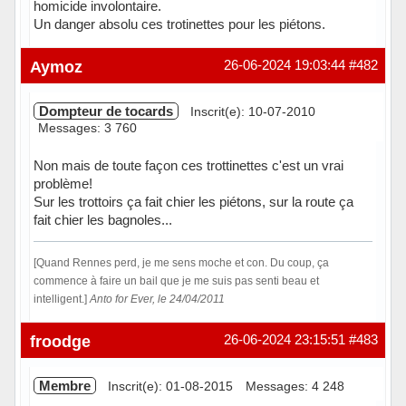
homicide involontaire.
Un danger absolu ces trotinettes pour les piétons.
Hors ligne
Aymoz
26-06-2024 19:03:44
#482
Dompteur de tocards
Inscrit(e): 10-07-2010
Messages: 3 760
Non mais de toute façon ces trottinettes c'est un vrai
problème!
Sur les trottoirs ça fait chier les piétons, sur la route ça
fait chier les bagnoles...
[Quand Rennes perd, je me sens moche et con. Du coup, ça
commence à faire un bail que je me suis pas senti beau et
intelligent.]
Anto for Ever, le 24/04/2011
Hors ligne
froodge
26-06-2024 23:15:51
#483
Membre
Inscrit(e): 01-08-2015
Messages: 4 248