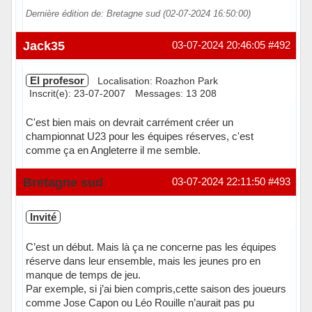
Dernière édition de: Bretagne sud (02-07-2024 16:50:00)
Jack35
03-07-2024 20:46:05
#492
El profesor
Localisation: Roazhon Park
Inscrit(e): 23-07-2007
Messages: 13 208
C'est bien mais on devrait carrément créer un
championnat U23 pour les équipes réserves, c'est
comme ça en Angleterre il me semble.
Hors ligne
Bretagne sud
03-07-2024 22:11:50
#493
Invité
C’est un début. Mais là ça ne concerne pas les équipes
réserve dans leur ensemble, mais les jeunes pro en
manque de temps de jeu.
Par exemple, si j’ai bien compris,cette saison des joueurs
comme Jose Capon ou Léo Rouille n’aurait pas pu