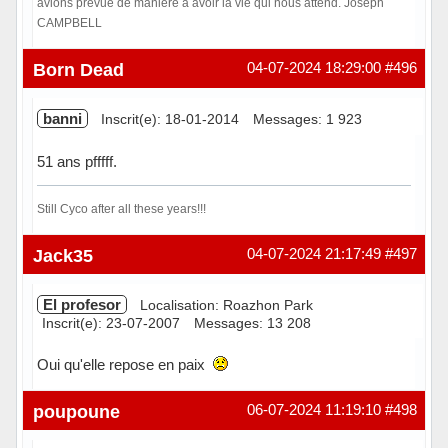
avions prévue de maniere à avoir la vie qui nous attend. Joseph
CAMPBELL
Hors ligne
Born Dead
04-07-2024 18:29:00
#496
banni
Inscrit(e): 18-01-2014
Messages: 1 923
51 ans pfffff.
Still Cyco after all these years!!!
Hors ligne
Jack35
04-07-2024 21:17:49
#497
El profesor
Localisation: Roazhon Park
Inscrit(e): 23-07-2007
Messages: 13 208
Oui qu'elle repose en paix
Hors ligne
poupoune
06-07-2024 11:19:10
#498