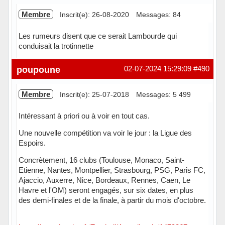
Membre
Inscrit(e): 26-08-2020
Messages: 84
Les rumeurs disent que ce serait Lambourde qui
conduisait la trotinnette
Hors ligne
poupoune
02-07-2024 15:29:09
#490
Membre
Inscrit(e): 25-07-2018
Messages: 5 499
Intéressant à priori ou à voir en tout cas.
Une nouvelle compétition va voir le jour : la Ligue des
Espoirs.
Concrètement, 16 clubs (Toulouse, Monaco, Saint-
Etienne, Nantes, Montpellier, Strasbourg, PSG, Paris FC,
Ajaccio, Auxerre, Nice, Bordeaux, Rennes, Caen, Le
Havre et l'OM) seront engagés, sur six dates, en plus
des demi-finales et de la finale, à partir du mois d'octobre.