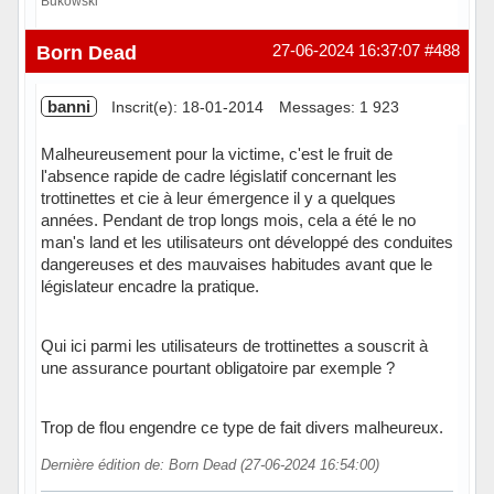
Bukowski
Hors ligne
Born Dead
27-06-2024 16:37:07
#488
banni
Inscrit(e): 18-01-2014
Messages: 1 923
Malheureusement pour la victime, c'est le fruit de
l'absence rapide de cadre législatif concernant les
trottinettes et cie à leur émergence il y a quelques
années. Pendant de trop longs mois, cela a été le no
man's land et les utilisateurs ont développé des conduites
dangereuses et des mauvaises habitudes avant que le
législateur encadre la pratique.
Qui ici parmi les utilisateurs de trottinettes a souscrit à
une assurance pourtant obligatoire par exemple ?
Trop de flou engendre ce type de fait divers malheureux.
Dernière édition de: Born Dead (27-06-2024 16:54:00)