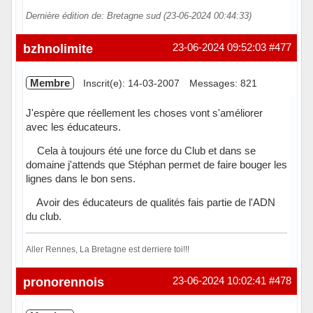
Dernière édition de: Bretagne sud (23-06-2024 00:44:33)
bzhnolimite
23-06-2024 09:52:03
#477
Membre
Inscrit(e): 14-03-2007
Messages: 821
J'espère que réellement les choses vont s'améliorer
avec les éducateurs.
Cela à toujours été une force du Club et dans se
domaine j'attends que Stéphan permet de faire bouger les
lignes dans le bon sens.
Avoir des éducateurs de qualités fais partie de l'ADN
du club.
Aller Rennes, La Bretagne est derriere toi!!!
Hors ligne
pronorennois
23-06-2024 10:02:41
#478