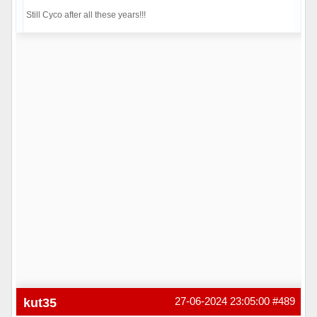
Still Cyco after all these years!!!
Hors ligne
kut35
27-06-2024 23:05:00
#489