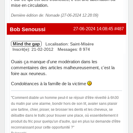
mise en circulation.
Dernière édition de: Nomade (27-06-2024 12:28:09)
Hors ligne
Bob Senoussi
27-06-2024 14:08:45
#487
Mind the gap
Localisation: Saint-Misère
Inscrit(e): 21-02-2012
Messages: 8 974
Ouais ça manque d'une modération dans les
commentaires des articles malheureusement, c'est la
foire aux neuneus.
Condoléances à la famille de la victime
"Comment diable un homme peut-il se réjouir d'être réveillé à 6h30
du matin par une alarme, bondir hors de son lit, avaler sans plaisir
une tartine, chier, pisser, se brosser les dents et les cheveux, se
débattre dans le trafic pour trouver une place, où essentiellement il
produit du fric pour quelqu'un d'autre, qui en plus lui demande d'être
reconnaissant pour cette opportunité ?"