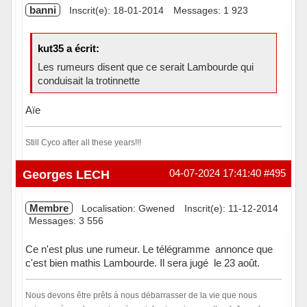
banni
Inscrit(e): 18-01-2014
Messages: 1 923
kut35 a écrit:
Les rumeurs disent que ce serait Lambourde qui
conduisait la trotinnette
Aïe
Still Cyco after all these years!!!
Hors ligne
Georges LECH
04-07-2024 17:41:40
#495
Membre
Localisation: Gwened
Inscrit(e): 11-12-2014
Messages: 3 556
Ce n'est plus une rumeur. Le télégramme annonce que
c'est bien mathis Lambourde. Il sera jugé le 23 août.
Nous devons être prêts à nous débarrasser de la vie que nous