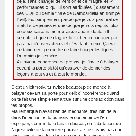
déjà, sans changer de version et ce malgré les «
performances « qui lui sont attribuées ( classement
des CDF ou demie finale de Gambardella en trompe
l’œil).Tout simplement parce que je vois pas mal de
matchs de jeunes et que ce que je vois depuis plus
de deux saisons ne me laisse aucun doute .i Il
semblerait que ce diagnostic soit enfin partager par
pas mal d’observateurs et c’est tant mieux. Ça va
certainement permettre de faire bouger les lignes.
Du moins je l’espère
Au niveau cohérence de propos, je t’invite à balayer
devant ta porte plutôt qu’essayer de donner des
leçons à tout va et à tout le monde…
C'est un leitmotiv, tu invites beaucoup de monde à
balayer devant sa porte pour délit d'incohérence quand
on te fait une simple remarque sur une contradiction dans
tes propos.
Ma remarque n'avait rien de méchante, très loin de là
dans l'intention, et tu pouvais te contenter de t'en
expliquer, comme tu le fais ci-dessus, en t'abstenant de
l'agressivité de ta dernière phrase. Je ne savais pas que
nous avions tous les deux ce genre de rapports. Ce