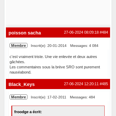
poisson sacha
27-06-2024 08:09:18
#484
Membre
Inscrit(e): 20-01-2014
Messages: 4 084
c'est vraiment triste. Une vie enlevée et deux autres
gâchées.
Les commentaires sous la brève SRO sont purement
nauséabond.
Hors ligne
Black_Keys
27-06-2024 12:20:11
#485
Membre
Inscrit(e): 17-02-2011
Messages: 484
froodge a écrit: