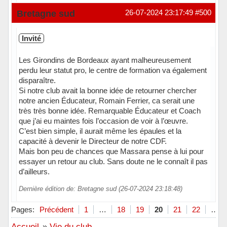
Bretagne sud
26-07-2024 23:17:49
#500
Invité
Les Girondins de Bordeaux ayant malheureusement
perdu leur statut pro, le centre de formation va également
disparaître.
Si notre club avait la bonne idée de retourner chercher
notre ancien Éducateur, Romain Ferrier, ca serait une
très très bonne idée. Remarquable Éducateur et Coach
que j’ai eu maintes fois l’occasion de voir à l’œuvre.
C’est bien simple, il aurait même les épaules et la
capacité à devenir le Directeur de notre CDF.
Mais bon peu de chances que Massara pense à lui pour
essayer un retour au club. Sans doute ne le connaît il pas
d’ailleurs.
Dernière édition de: Bretagne sud (26-07-2024 23:18:48)
Pages:
Précédent
1
…
18
19
20
21
22
…
Accueil
»
Vie du club