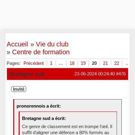
Accueil
»
Vie du club
»
Centre de formation
Pages:
Précédent
1
…
18
19
20
21
22
…
Bretagne sud
23-06-2024 00:24:40
#476
Invité
pronorennois a écrit:
Bretagne sud a écrit:
Ce genre de classement est en trompe l’œil. Il
suffît d’aligner une défense a 80% formés au