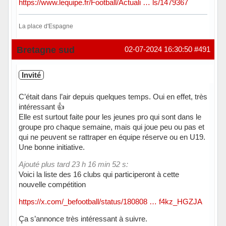
https://www.lequipe.fr/Football/Actuali … ls/1479367
La place d'Espagne
Hors ligne
Bretagne sud
02-07-2024 16:30:50
#491
Invité
C’était dans l’air depuis quelques temps. Oui en effet, très
intéressant 👍
Elle est surtout faite pour les jeunes pro qui sont dans le
groupe pro chaque semaine, mais qui joue peu ou pas et
qui ne peuvent se rattraper en équipe réserve ou en U19.
Une bonne initiative.
Ajouté plus tard 23 h 16 min 52 s:
Voici la liste des 16 clubs qui participeront à cette
nouvelle compétition
https://x.com/_befootball/status/180808 … f4kz_HGZJA
Ça s’annonce très intéressant à suivre.