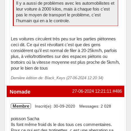
Il y a aussi de problèmes avec les automobilistes et
leur voiture à 2000 kilos, mais à chaque fois c'est
pas le moyen de transport le problème, c'est
l'humain qui en a le controle.
Les voitures circulent très peu sur les parties piétonnes
ceci dit. Ce qui est révoltant c'est que des gens
considèrent qu'il est normal de filer à 20-25km/h, parfois
plus, à vélo/trottinettes sur des espaces piétons ou
trottoirs où la vitesse moyenne est plus proche de 5km/h,
pour le bien de tous
Dernière édition de: Black_Keys (27-06-2024 12:20:34)
Hors ligne
Nomade
27-06-2024 12:21:11
#486
Membre
Inscrit(e): 30-09-2020
Messages: 2 028
poisson Sacha
Ils font même froid ds le dos tous ces commentaires.
Pour ce qui est des trotinettes, c est une aberration sa