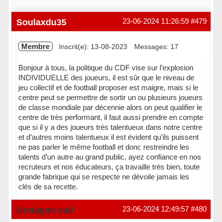
Soulaxdu35
23-06-2024 11:26:59
#479
Membre
Inscrit(e): 13-08-2023
Messages: 17
Bonjour à tous, la politique du CDF vise sur l’explosion
INDIVIDUELLE des joueurs, il est sûr que le niveau de
jeu collectif et de football proposer est maigre, mais si le
centre peut se permettre de sortir un ou plusieurs joueurs
de classe mondiale par décennie alors on peut qualifier le
centre de très performant, il faut aussi prendre en compte
que si il y a des joueurs très talentueux dans notre centre
et d’autres moins talentueux il est évident qu’ils puissent
ne pas parler le même football et donc restreindre les
talents d’un autre au grand public, ayez confiance en nos
recruteurs et nos éducateurs, ça travaille très bien, toute
grande fabrique qui se respecte ne dévoile jamais les
clés de sa recette.
Hors ligne
Bretagne sud
23-06-2024 12:49:57
#480