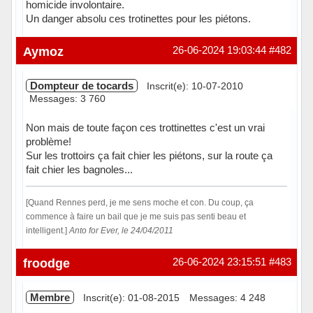
homicide involontaire.
Un danger absolu ces trotinettes pour les piétons.
Hors ligne
Aymoz
26-06-2024 19:03:44
#482
Dompteur de tocards
Inscrit(e): 10-07-2010
Messages: 3 760
Non mais de toute façon ces trottinettes c'est un vrai
problème!
Sur les trottoirs ça fait chier les piétons, sur la route ça
fait chier les bagnoles...
[Quand Rennes perd, je me sens moche et con. Du coup, ça
commence à faire un bail que je me suis pas senti beau et
intelligent.]
Anto for Ever, le 24/04/2011
Hors ligne
froodge
26-06-2024 23:15:51
#483
Membre
Inscrit(e): 01-08-2015
Messages: 4 248