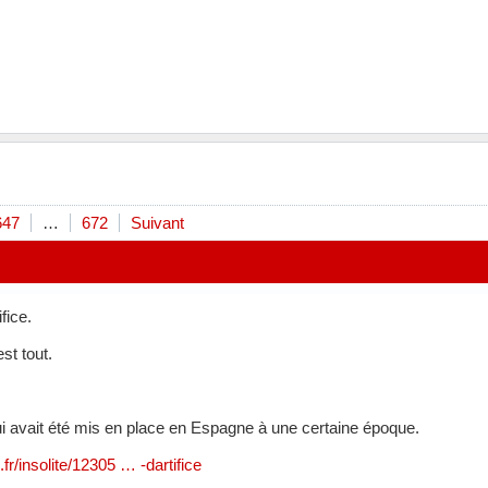
647
…
672
Suivant
ifice.
est tout.
i avait été mis en place en Espagne à une certaine époque.
r/insolite/12305 … -dartifice