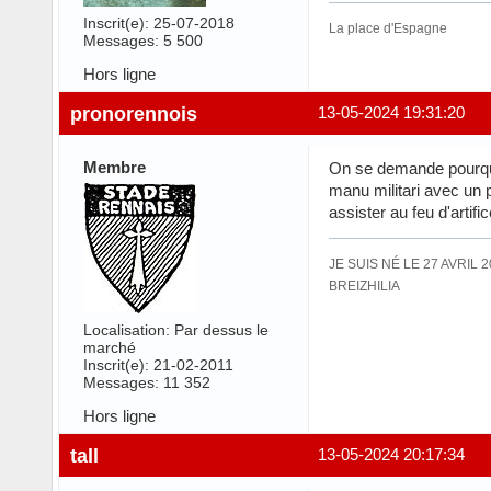
Inscrit(e): 25-07-2018
La place d'Espagne
Messages: 5 500
Hors ligne
pronorennois
13-05-2024 19:31:20
Membre
On se demande pourquoi 
manu militari avec un p
assister au feu d'artif
JE SUIS NÉ LE 27 AVRIL 
BREIZHILIA
Localisation: Par dessus le
marché
Inscrit(e): 21-02-2011
Messages: 11 352
Hors ligne
tall
13-05-2024 20:17:34