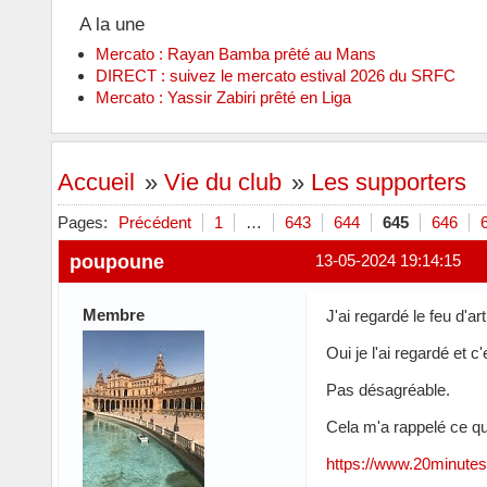
A la une
Mercato : Rayan Bamba prêté au Mans
DIRECT : suivez le mercato estival 2026 du SRFC
Mercato : Yassir Zabiri prêté en Liga
Accueil
»
Vie du club
»
Les supporters
Pages:
Précédent
1
…
643
644
645
646
poupoune
13-05-2024 19:14:15
Membre
J'ai regardé le feu d'art
Oui je l'ai regardé et c'
Pas désagréable.
Cela m'a rappelé ce qu
https://www.20minutes.f