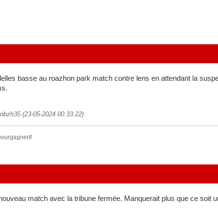
lles basse au roazhon park match contre lens en attendant la suspen
ms.
uanbzh35 (23-05-2024 00:33:22)
rpourgagner#
ouveau match avec la tribune fermée. Manquerait plus que ce soit u