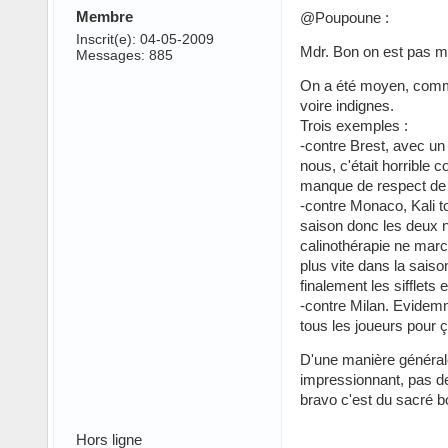
Membre
@Poupoune :
Inscrit(e): 04-05-2009
Mdr. Bon on est pas mo
Messages: 885
On a été moyen, comme 
voire indignes.
Trois exemples :
-contre Brest, avec un 
nous, c'était horrible
manque de respect de le
-contre Monaco, Kali to
saison donc les deux ni
calinothérapie ne marc
plus vite dans la saiso
finalement les sifflets e
-contre Milan. Evidemm
tous les joueurs pour 
D'une manière général
impressionnant, pas de 
bravo c'est du sacré bo
Hors ligne