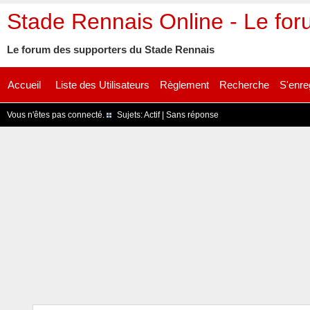
Stade Rennais Online - Le fo
Le forum des supporters du Stade Rennais
Accueil
Liste des Utilisateurs
Règlement
Recherche
S'enre
Vous n'êtes pas connecté.
Sujets:
Actif
|
Sans réponse