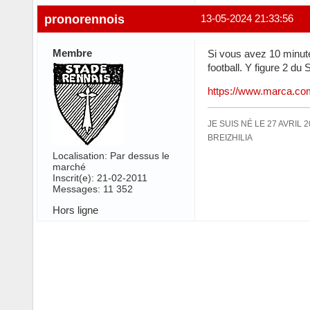
pronorennois
13-05-2024 21:33:56
Membre
Si vous avez 10 minute
football. Y figure 2 du 
https://www.marca.co
JE SUIS NÉ LE 27 AVRIL 
BREIZHILIA
Localisation: Par dessus le
marché
Inscrit(e): 21-02-2011
Messages: 11 352
Hors ligne