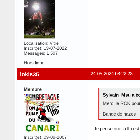
Localisation: Vitré
Inscrit(e): 19-07-2022
Messages: 1 597
Hors ligne
lokis35
24-05-2024 08:22:23
Membre
Sylvain_Msu a éc
Merci le RCK pour
Bande de nazes
Je pense que la lfp es
Inscrit(e): 09-09-2007