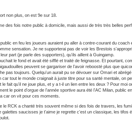
rt non plus, on est 9e sur 18.
des fois notre public à domicile, mais aussi de très très belles pe
public en feu les joueurs auraient pu aller à contre-courant du coach e
 comme sensation. Je ne supporterai pas de voir les Brestois s'appropr
ur part (je parle des supporters), qu'ils aillent à Guingamp.
uchait le fond et avait été sifflé et traité de feignasse. Et pourtant,
gaudouilles peuvent se gargariser de l'avoir reboosté plus que quiconq
he pas toujours. Quelqu'un aurait pu se dévouer sur Omari et abrégé
n car tout le monde craignait à juste titre pour sa santé mentale, on pe
t le fait qu'il ne joue plus, et y a t-il un lien entre les deux ? Pour moi o
ent le point d'orgue de l'année sportive aura été l'AC Milan, public 
ça car on vit pour ces moments.
e le RCK a chanté très souvent même si des fois de travers, les fum
galettes saucisses je t'aime je regrette c'est un classique, les tifos
ulot.