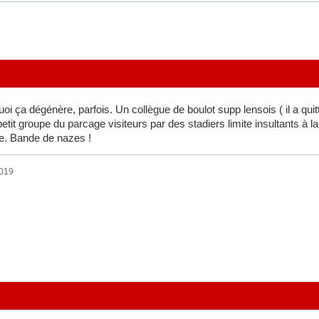
ça dégénère, parfois. Un collègue de boulot supp lensois ( il a quitté c
etit groupe du parcage visiteurs par des stadiers limite insultants à l
ice. Bande de nazes !
2019