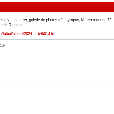
s à y consacrer, galerie de photos très sympas, Marca recense 72 ti
Stade Rennais !!!
m/futbol/album/2024 … b4591.html
2019