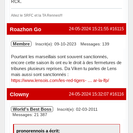
RCK.
Allez le SRFC et la TA Rennes!!!
Hors ligne
Roazhon Go
24-05-2024 15:21:55
#16115
Membre
Inscrit(e): 09-10-2023
Messages: 139
Pourtant les marseillais sont souvent sanctionnés,
encore cette saison ils ont eu le droit à des fermetures de
tribunes plusieurs reprises. Da Viken tu parles de Lens
mais aussi sont sanctionnés :
https://www.lensois.com/les-red-tigers- … ar-la-lfp/
Hors ligne
Clowny
24-05-2024 15:32:07
#16116
World's Best Boss
Inscrit(e): 02-03-2011
Messages: 21 387
pronorennois a écrit: