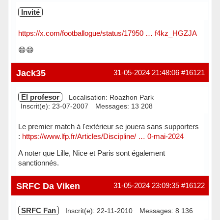
Invité
https://x.com/footballogue/status/17950 … f4kz_HGZJA
😄😄
Jack35
31-05-2024 21:48:06
#16121
El profesor
Localisation: Roazhon Park
Inscrit(e): 23-07-2007
Messages: 13 208
Le premier match à l'extérieur se jouera sans supporters
:
https://www.lfp.fr/Articles/Discipline/ … 0-mai-2024
A noter que Lille, Nice et Paris sont également
sanctionnés.
Hors ligne
SRFC Da Viken
31-05-2024 23:09:35
#16122
SRFC Fan
Inscrit(e): 22-11-2010
Messages: 8 136