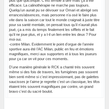
plus que quiconque. C'est terrible à dire mais ça a été
efficace. La calinothérapie ne marche pas toujours.
Quelqu'un aurait pu se dévouer sur Omari et abrégé ses
errances/absences, mais personne n'a osé le faire plus
vite dans la saison car tout le monde craignait à juste titre
pour sa santé mentale, on pensait tous qu'il n'aurait plus
joué, ça a mis du temps finalement les sifflets et le fait
qu'il ne joue plus, et y a t-il un lien entre les deux ? Pour
moi oui.
-contre Milan. Evidemment le point d'orgue de l'année
sportive aura été l'AC Milan, public en feu et émotions
magnifiques, merci aux supporters et à tous les joueurs
pour ça car on vit pour ces moments.
D'une manière générale le RCK a chanté très souvent
même si des fois de travers, les fumigènes pas souvent
bien senti même si c'est impressionnant, pas de galettes
saucisses je t'aime je regrette c'est un classique, les tifos
étaient très souvent magnifiques par contre, un grand
bravo c'est du sacré boulot.
Hors ligne