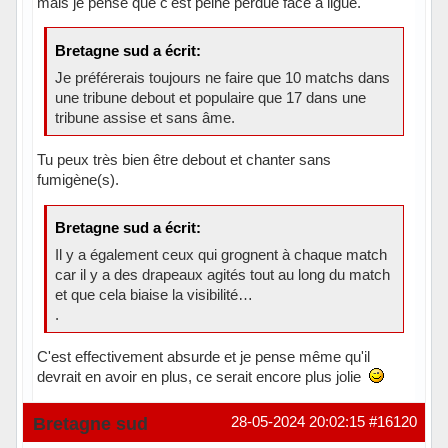
mais je pense que c'est peine perdue face à ligue.
Bretagne sud a écrit:
Je préférerais toujours ne faire que 10 matchs dans
une tribune debout et populaire que 17 dans une
tribune assise et sans âme.
Tu peux très bien être debout et chanter sans
fumigène(s).
Bretagne sud a écrit:
Il y a également ceux qui grognent à chaque match
car il y a des drapeaux agités tout au long du match
et que cela biaise la visibilité…
.
C'est effectivement absurde et je pense même qu'il
devrait en avoir en plus, ce serait encore plus jolie
Hors ligne
Bretagne sud
28-05-2024 20:02:15
#16120