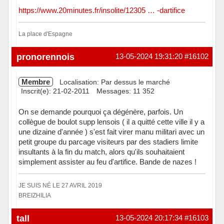
https://www.20minutes.fr/insolite/12305 … -dartifice
La place d'Espagne
En ligne
pronorennois
13-05-2024 19:31:20
#16102
Membre
Localisation: Par dessus le marché
Inscrit(e): 21-02-2011
Messages: 11 352
On se demande pourquoi ça dégénère, parfois. Un
collègue de boulot supp lensois ( il a quitté cette ville il y a
une dizaine d'année ) s'est fait virer manu militari avec un
petit groupe du parcage visiteurs par des stadiers limite
insultants à la fin du match, alors qu'ils souhaitaient
simplement assister au feu d'artifice. Bande de nazes !
JE SUIS NÉ LE 27 AVRIL 2019
BREIZHILIA
Hors ligne
tall
13-05-2024 20:17:34
#16103