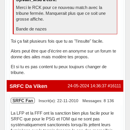
Merci le RCK pour ce nouveau match avec la
tribune fermée. Manquerait plus que ce soit une
grosse affiche.
Bande de nazes
Toi ça fait plusieurs fois que tu as "l'insulte" facile.
Alors peut être que d'écrire en anonyme sur un forum te
donne des ailes mais modère tes propos.
Et si tu es pas content tu peux toujours changer de
tribune.
Hors ligne
SRFC Da Viken
24-05-2024 14:36:37
#16111
SRFC Fan
Inscrit(e): 22-11-2010
Messages: 8 136
La LFP et la FFF ont la sanction bien plus facile pour le
SRFC que pour le PSG et l'OM qui ne sont pas
systématiquement sanctionnés lorsqu'ils jettent leurs