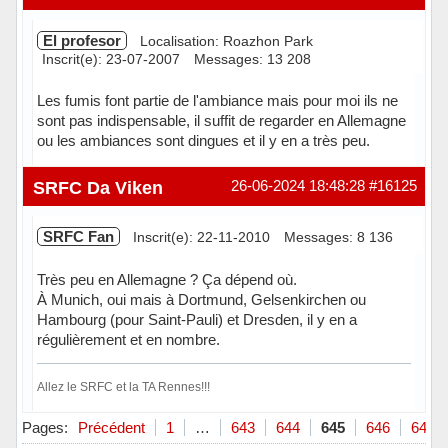
El profesor
Localisation: Roazhon Park
Inscrit(e): 23-07-2007
Messages: 13 208
Les fumis font partie de l'ambiance mais pour moi ils ne
sont pas indispensable, il suffit de regarder en Allemagne
ou les ambiances sont dingues et il y en a très peu.
Hors ligne
SRFC Da Viken
26-06-2024 18:48:28
#16125
SRFC Fan
Inscrit(e): 22-11-2010
Messages: 8 136
Très peu en Allemagne ? Ça dépend où.
À Munich, oui mais à Dortmund, Gelsenkirchen ou
Hambourg (pour Saint-Pauli) et Dresden, il y en a
régulièrement et en nombre.
Allez le SRFC et la TA Rennes!!!
Hors ligne
Pages:
Précédent
1
…
643
644
645
646
647