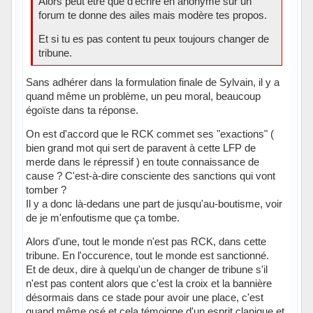
Alors peut être que d'écrire en anonyme sur un
forum te donne des ailes mais modère tes propos.
Et si tu es pas content tu peux toujours changer de
tribune.
Sans adhérer dans la formulation finale de Sylvain, il y a
quand même un problème, un peu moral, beaucoup
égoïste dans ta réponse.
On est d'accord que le RCK commet ses "exactions" (
bien grand mot qui sert de paravent à cette LFP de
merde dans le répressif ) en toute connaissance de
cause ? C'est-à-dire consciente des sanctions qui vont
tomber ?
Il y a donc là-dedans une part de jusqu'au-boutisme, voir
de je m'enfoutisme que ça tombe.
Alors d'une, tout le monde n'est pas RCK, dans cette
tribune. En l'occurence, tout le monde est sanctionné.
Et de deux, dire à quelqu'un de changer de tribune s'il
n'est pas content alors que c'est la croix et la bannière
désormais dans ce stade pour avoir une place, c'est
quand même osé et cela témoigne d'un esprit clanique et