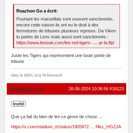
Roazhon Go a écrit:
Pourtant les marseillais sont souvent sanctionnés,
encore cette saison ils ont eu le droit à des
fermetures de tribunes plusieurs reprises. Da Viken
tu parles de Lens mais aussi sont sanctionnés :
https://www.lensois.com/les-red-tigers- … ar-la-lfp/
Juste les Tigers qui représentent une toute partie de
tribune
Allez le SRFC et la TA Rennes!!!
Hors ligne
Bretagne sud
26-06-2024 10:36:56
#16123
Invité
Que ça fait du bien de lire ce genre de chose …
https://x.com/stadium_tr/status/1805872 … f4kz_HGZJA