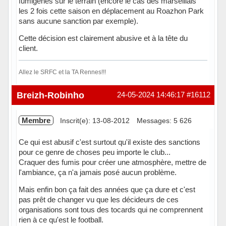
fumigènes sur le terrain (encore le cas des marseillais
les 2 fois cette saison en déplacement au Roazhon Park
sans aucune sanction par exemple).
Cette décision est clairement abusive et à la tête du
client.
Allez le SRFC et la TA Rennes!!!
Hors ligne
Breizh-Robinho
24-05-2024 14:46:17
#16112
Membre
Inscrit(e): 13-08-2012
Messages: 5 626
Ce qui est abusif c'est surtout qu'il existe des sanctions
pour ce genre de choses peu importe le club...
Craquer des fumis pour créer une atmosphère, mettre de
l'ambiance, ça n'a jamais posé aucun problème.
Mais enfin bon ça fait des années que ça dure et c'est
pas prêt de changer vu que les décideurs de ces
organisations sont tous des tocards qui ne comprennent
rien à ce qu'est le football.