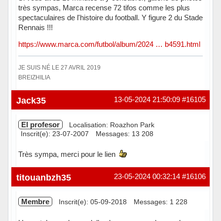
très sympas, Marca recense 72 tifos comme les plus
spectaculaires de l'histoire du football. Y figure 2 du Stade
Rennais !!!
https://www.marca.com/futbol/album/2024 … b4591.html
JE SUIS NÉ LE 27 AVRIL 2019
BREIZHILIA
Hors ligne
Jack35
13-05-2024 21:50:09
#16105
El profesor
Localisation: Roazhon Park
Inscrit(e): 23-07-2007
Messages: 13 208
Très sympa, merci pour le lien
Hors ligne
titouanbzh35
23-05-2024 00:32:14
#16106
Membre
Inscrit(e): 05-09-2018
Messages: 1 228