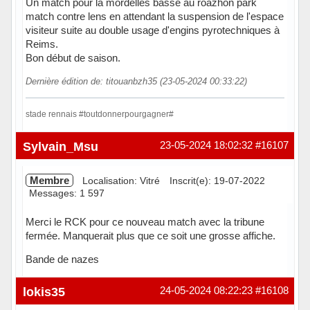
Un match pour la mordelles basse au roazhon park
match contre lens en attendant la suspension de l'espace
visiteur suite au double usage d'engins pyrotechniques à
Reims.
Bon début de saison.
Dernière édition de: titouanbzh35 (23-05-2024 00:33:22)
stade rennais #toutdonnerpourgagner#
Hors ligne
Sylvain_Msu
23-05-2024 18:02:32
#16107
Membre
Localisation: Vitré
Inscrit(e): 19-07-2022
Messages: 1 597
Merci le RCK pour ce nouveau match avec la tribune
fermée. Manquerait plus que ce soit une grosse affiche.
Bande de nazes
Hors ligne
lokis35
24-05-2024 08:22:23
#16108