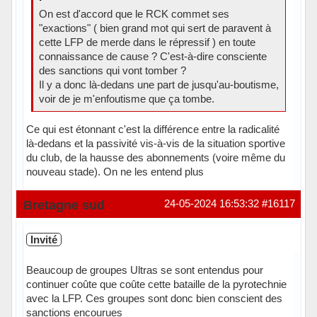
On est d'accord que le RCK commet ses
"exactions" ( bien grand mot qui sert de paravent à
cette LFP de merde dans le répressif ) en toute
connaissance de cause ? C'est-à-dire consciente
des sanctions qui vont tomber ?
Il y a donc là-dedans une part de jusqu'au-boutisme,
voir de je m'enfoutisme que ça tombe.
Ce qui est étonnant c'est la différence entre la radicalité
là-dedans et la passivité vis-à-vis de la situation sportive
du club, de la hausse des abonnements (voire même du
nouveau stade). On ne les entend plus
Hors ligne
Bretagne sud
24-05-2024 16:53:32
#16117
Invité
Beaucoup de groupes Ultras se sont entendus pour
continuer coûte que coûte cette bataille de la pyrotechnie
avec la LFP. Ces groupes sont donc bien conscient des
sanctions encourues