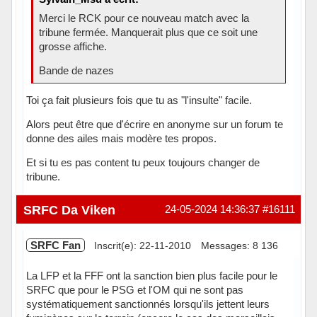
Merci le RCK pour ce nouveau match avec la
tribune fermée. Manquerait plus que ce soit une
grosse affiche.
Bande de nazes
Toi ça fait plusieurs fois que tu as "l'insulte" facile.
Alors peut être que d'écrire en anonyme sur un forum te
donne des ailes mais modère tes propos.
Et si tu es pas content tu peux toujours changer de
tribune.
Hors ligne
SRFC Da Viken
24-05-2024 14:36:37
#16111
SRFC Fan
Inscrit(e): 22-11-2010
Messages: 8 136
La LFP et la FFF ont la sanction bien plus facile pour le
SRFC que pour le PSG et l'OM qui ne sont pas
systématiquement sanctionnés lorsqu'ils jettent leurs