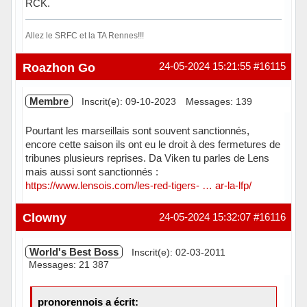
RCK.
Allez le SRFC et la TA Rennes!!!
Hors ligne
Roazhon Go
24-05-2024 15:21:55
#16115
Membre
Inscrit(e): 09-10-2023
Messages: 139
Pourtant les marseillais sont souvent sanctionnés,
encore cette saison ils ont eu le droit à des fermetures de
tribunes plusieurs reprises. Da Viken tu parles de Lens
mais aussi sont sanctionnés :
https://www.lensois.com/les-red-tigers- … ar-la-lfp/
Hors ligne
Clowny
24-05-2024 15:32:07
#16116
World's Best Boss
Inscrit(e): 02-03-2011
Messages: 21 387
pronorennois a écrit: