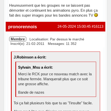
Heureusement que les groupes ne se laissent pas
démonter et continuent les animations pyro. En plus ça
fait des super images pour les bandes annonces TV
Hors ligne
pronorennois
24-05-2024 15:00:45
#16113
Membre
Localisation: Par dessus le marché
Inscrit(e): 21-02-2011
Messages: 11 352
J.Robinson a écrit:
Sylvain_Msu a écrit:
Merci le RCK pour ce nouveau match avec la
tribune fermée. Manquerait plus que ce soit
une grosse affiche.
Bande de nazes
Toi ça fait plusieurs fois que tu as "l'insulte" facile.