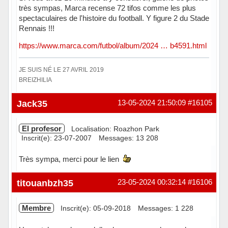
très sympas, Marca recense 72 tifos comme les plus
spectaculaires de l'histoire du football. Y figure 2 du Stade
Rennais !!!
https://www.marca.com/futbol/album/2024 … b4591.html
JE SUIS NÉ LE 27 AVRIL 2019
BREIZHILIA
Hors ligne
Jack35
13-05-2024 21:50:09
#16105
El profesor
Localisation: Roazhon Park
Inscrit(e): 23-07-2007
Messages: 13 208
Très sympa, merci pour le lien
Hors ligne
titouanbzh35
23-05-2024 00:32:14
#16106
Membre
Inscrit(e): 05-09-2018
Messages: 1 228