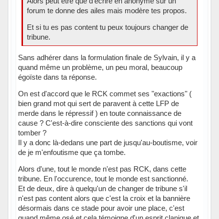
Alors peut être que d'écrire en anonyme sur un
forum te donne des ailes mais modère tes propos.
Et si tu es pas content tu peux toujours changer de
tribune.
Sans adhérer dans la formulation finale de Sylvain, il y a
quand même un problème, un peu moral, beaucoup
égoïste dans ta réponse.
On est d'accord que le RCK commet ses "exactions" (
bien grand mot qui sert de paravent à cette LFP de
merde dans le répressif ) en toute connaissance de
cause ? C'est-à-dire consciente des sanctions qui vont
tomber ?
Il y a donc là-dedans une part de jusqu'au-boutisme, voir
de je m'enfoutisme que ça tombe.
Alors d'une, tout le monde n'est pas RCK, dans cette
tribune. En l'occurence, tout le monde est sanctionné.
Et de deux, dire à quelqu'un de changer de tribune s'il
n'est pas content alors que c'est la croix et la bannière
désormais dans ce stade pour avoir une place, c'est
quand même osé et cela témoigne d'un esprit clanique et