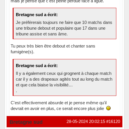
mais je pense que c'est peine perdue face à ligue.
Bretagne sud a écrit:
Je préférerais toujours ne faire que 10 matchs dans
une tribune debout et populaire que 17 dans une
tribune assise et sans âme.
Tu peux très bien être debout et chanter sans
fumigène(s).
Bretagne sud a écrit:
Il y a également ceux qui grognent à chaque match
car il y a des drapeaux agités tout au long du match
et que cela biaise la visibilité…
.
C'est effectivement absurde et je pense même qu'il
devrait en avoir en plus, ce serait encore plus jolie
Hors ligne
Bretagne sud
28-05-2024 20:02:15
#16120