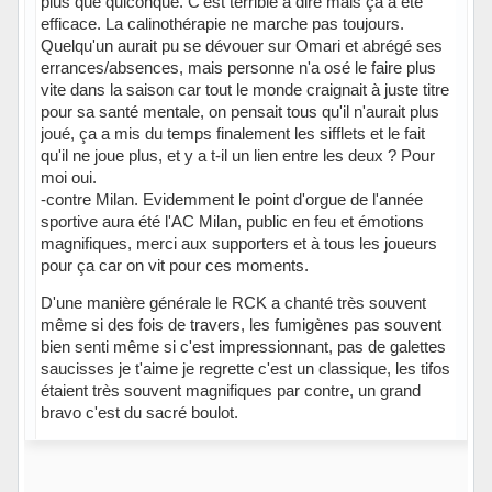
plus que quiconque. C'est terrible à dire mais ça a été
efficace. La calinothérapie ne marche pas toujours.
Quelqu'un aurait pu se dévouer sur Omari et abrégé ses
errances/absences, mais personne n'a osé le faire plus
vite dans la saison car tout le monde craignait à juste titre
pour sa santé mentale, on pensait tous qu'il n'aurait plus
joué, ça a mis du temps finalement les sifflets et le fait
qu'il ne joue plus, et y a t-il un lien entre les deux ? Pour
moi oui.
-contre Milan. Evidemment le point d'orgue de l'année
sportive aura été l'AC Milan, public en feu et émotions
magnifiques, merci aux supporters et à tous les joueurs
pour ça car on vit pour ces moments.
D'une manière générale le RCK a chanté très souvent
même si des fois de travers, les fumigènes pas souvent
bien senti même si c'est impressionnant, pas de galettes
saucisses je t'aime je regrette c'est un classique, les tifos
étaient très souvent magnifiques par contre, un grand
bravo c'est du sacré boulot.
Hors ligne