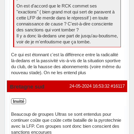
On est d'accord que le RCK commet ses
"exactions" ( bien grand mot qui sert de paravent à
cette LFP de merde dans le répressif ) en toute
connaissance de cause ? C'est-à-dire consciente
des sanctions qui vont tomber ?
Il y a donc là-dedans une part de jusqu'au-boutisme,
voir de je m'enfoutisme que ça tombe.
Ce qui est étonnant c'est la différence entre la radicalité
là-dedans et la passivité vis-à-vis de la situation sportive
du club, de la hausse des abonnements (voire même du
nouveau stade). On ne les entend plus
Hors ligne
Bretagne sud
24-05-2024 16:53:32
#16117
Invité
Beaucoup de groupes Ultras se sont entendus pour
continuer coûte que coûte cette bataille de la pyrotechnie
avec la LFP. Ces groupes sont donc bien conscient des
sanctions encourues