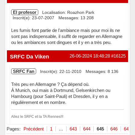
El profesor
Localisation: Roazhon Park
Inscrit(e): 23-07-2007
Messages: 13 208
Les fumis font partie de l'ambiance mais pour moi ils ne
sont pas indispensable, il suffit de regarder en Allemagne
ou les ambiances sont dingues et il y en a très peu.
Hors ligne
SRFC Da Viken
26-06-2024 18:48:28
#16125
SRFC Fan
Inscrit(e): 22-11-2010
Messages: 8 136
Très peu en Allemagne ? Ça dépend où.
À Munich, oui mais à Dortmund, Gelsenkirchen ou
Hambourg (pour Saint-Pauli) et Dresden, il y en a
régulièrement et en nombre.
Allez le SRFC et la TA Rennes!!!
Hors ligne
Pages:
Précédent
1
…
643
644
645
646
647