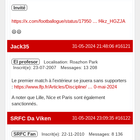
Invité
https://x.com/footballogue/status/17950 … f4kz_HGZJA
😄😄
Jack35
31-05-2024 21:48:06
#16121
El profesor
Localisation: Roazhon Park
Inscrit(e): 23-07-2007
Messages: 13 208
Le premier match à l'extérieur se jouera sans supporters
:
https://www.lfp.fr/Articles/Discipline/ … 0-mai-2024
A noter que Lille, Nice et Paris sont également
sanctionnés.
Hors ligne
SRFC Da Viken
31-05-2024 23:09:35
#16122
SRFC Fan
Inscrit(e): 22-11-2010
Messages: 8 136