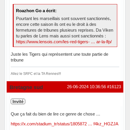
Roazhon Go a écrit:
Pourtant les marseillais sont souvent sanctionnés,
encore cette saison ils ont eu le droit à des
fermetures de tribunes plusieurs reprises. Da Viken
tu parles de Lens mais aussi sont sanctionnés :
https://www.lensois.com/les-red-tigers- … ar-la-lfp/
Juste les Tigers qui représentent une toute partie de
tribune
Allez le SRFC et la TA Rennes!!!
Hors ligne
Bretagne sud
26-06-2024 10:36:56
#16123
Invité
Que ça fait du bien de lire ce genre de chose …
https://x.com/stadium_tr/status/1805872 … f4kz_HGZJA