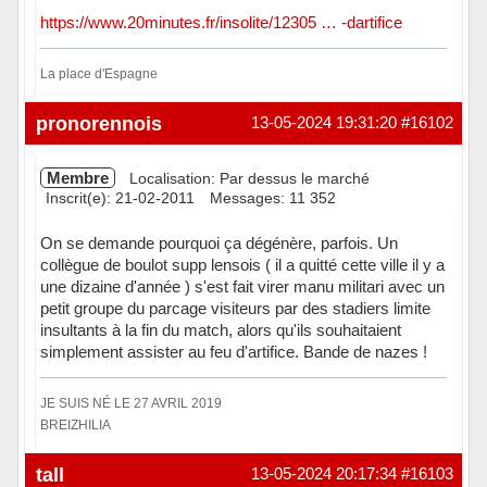
https://www.20minutes.fr/insolite/12305 … -dartifice
La place d'Espagne
Hors ligne
pronorennois
13-05-2024 19:31:20
#16102
Membre
Localisation: Par dessus le marché
Inscrit(e): 21-02-2011
Messages: 11 352
On se demande pourquoi ça dégénère, parfois. Un
collègue de boulot supp lensois ( il a quitté cette ville il y a
une dizaine d'année ) s'est fait virer manu militari avec un
petit groupe du parcage visiteurs par des stadiers limite
insultants à la fin du match, alors qu'ils souhaitaient
simplement assister au feu d'artifice. Bande de nazes !
JE SUIS NÉ LE 27 AVRIL 2019
BREIZHILIA
Hors ligne
tall
13-05-2024 20:17:34
#16103