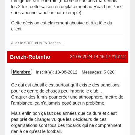
fumigènes sur le terrain (encore le cas des marseillais
les 2 fois cette saison en déplacement au Roazhon Park
sans aucune sanction par exemple).
Cette décision est clairement abusive et à la tête du
client.
Allez le SRFC et la TA Rennes!!!
Hors ligne
Breizh-Robinho
24-05-2024 14:46:17
#16112
Membre
Inscrit(e): 13-08-2012
Messages: 5 626
Ce qui est abusif c'est surtout qu'il existe des sanctions
pour ce genre de choses peu importe le club...
Craquer des fumis pour créer une atmosphère, mettre de
l'ambiance, ça n'a jamais posé aucun problème.
Mais enfin bon ça fait des années que ça dure et c'est
pas prêt de changer vu que les décideurs de ces
organisations sont tous des tocards qui ne comprennent
rien à ce qu'est le football.