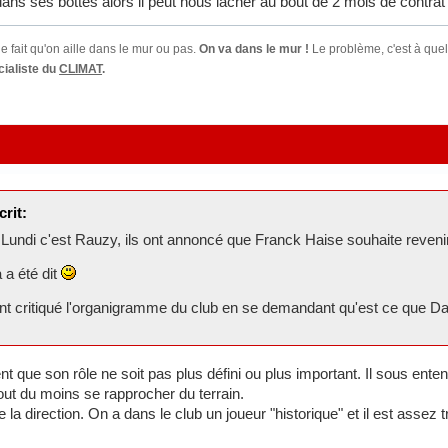
a dans ses bottes alors il peut nous lâcher au bout de 2 mois de contra
e fait qu'on aille dans le mur ou pas.
On va dans le mur !
Le problème, c'est à quel
ialiste du
CLIMAT
.
crit:
 Lundi c'est Rauzy, ils ont annoncé que Franck Haise souhaite reven
 a été dit
nt critiqué l'organigramme du club en se demandant qu'est ce que Dan
ent que son rôle ne soit pas plus défini ou plus important. Il sous en
 tout du moins se rapprocher du terrain.
que la direction. On a dans le club un joueur "historique" et il est ass