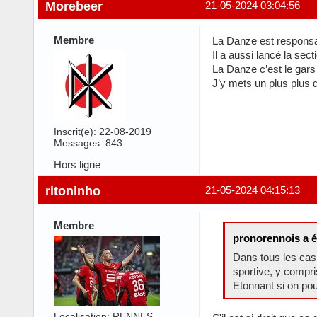
Morebeer
21-05-2024 03:04:56
Membre
La Danze est responsabl
Il a aussi lancé la sec
La Danze c’est le gars 
J’y mets un plus plus 
Inscrit(e): 22-08-2019
Messages: 843
Hors ligne
ritoninho
21-05-2024 04:15:13
Membre
pronorennois a é
Dans tous les cas, 
sportive, y compris
Etonnant si on pouv
Localisation: RENNES