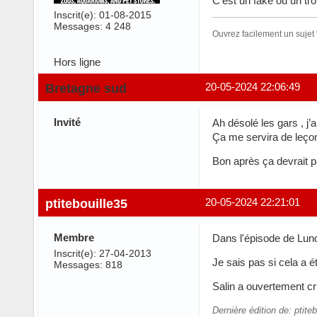
C'est un fake ou un tro
Inscrit(e): 01-08-2015
Messages: 4 248
Ouvrez facilement un sujet
Hors ligne
Bretagne sud
20-05-2024 22:06:49
Invité
Ah désolé les gars , j’
Ça me servira de leço
Bon après ça devrait p
ptitebouille35
20-05-2024 22:21:01
Membre
Dans l'épisode de Lund
Inscrit(e): 27-04-2013
Je sais pas si cela a é
Messages: 818
Salin a ouvertement cr
Dernière édition de: ptite