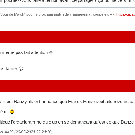
ll, pourriez-vous faire attention avant de partager? Ça pointe vers un
 "Jour de Match" pour le prochain match de championnat, coupe etc -->
https://git
ai même pas fait attention 🙏
n.
as tarder 🙂
i c'est Rauzy, ils ont annoncé que Franck Haise souhaite revenir a
té dit
itiqué l'organigramme du club en se demandant qu'est ce que Danzé f
bouille35 (20-05-2024 22:24:30)