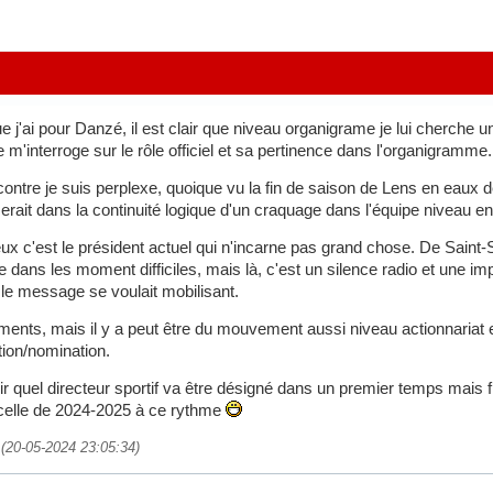
e j'ai pour Danzé, il est clair que niveau organigrame je lui cherche un
 m'interroge sur le rôle officiel et sa pertinence dans l'organigramme.
ontre je suis perplexe, quoique vu la fin de saison de Lens en eaux d
erait dans la continuité logique d'un craquage dans l'équipe niveau en
x c'est le président actuel qui n'incarne pas grand chose. De Saint-
dans les moment difficiles, mais là, c'est un silence radio et une imp
le message se voulait mobilisant.
ments, mais il y a peut être du mouvement aussi niveau actionnariat en
tion/nomination.
ir quel directeur sportif va être désigné dans un premier temps mais 
 celle de 2024-2025 à ce rythme
e (20-05-2024 23:05:34)