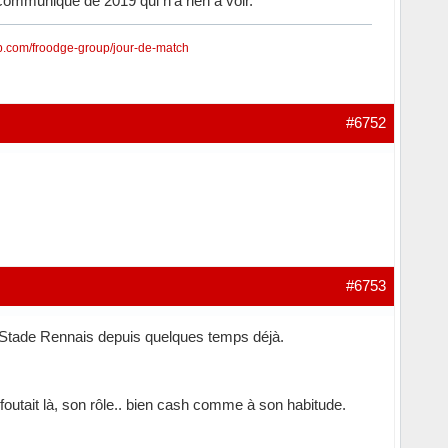
 communiqué de 2019 qui n'a rien à voir.
lab.com/froodge-group/jour-de-match
#6752
#6753
u Stade Rennais depuis quelques temps déjà.
outait là, son rôle.. bien cash comme à son habitude.