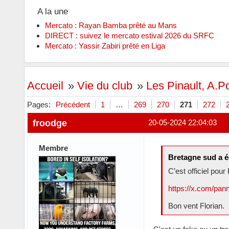
A la une
Mercato : Rayan Bamba prêté au Mans
DIRECT : suivez le mercato estival 2026 du SRFC
Mercato : Yassir Zabiri prêté en Liga
Accueil
»
Vie du club
»
Les Pinault, A.Pou
Pages:
Précédent
1
…
269
270
271
272
froodge
20-05-2024 22:04:03
Membre
Bretagne sud a éc
C’est officiel pour
https://x.com/pa
Bon vent Florian.