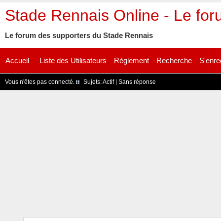
Stade Rennais Online - Le fo
Le forum des supporters du Stade Rennais
Accueil
Liste des Utilisateurs
Règlement
Recherche
S'enre
Vous n'êtes pas connecté.
Sujets:
Actif
|
Sans réponse