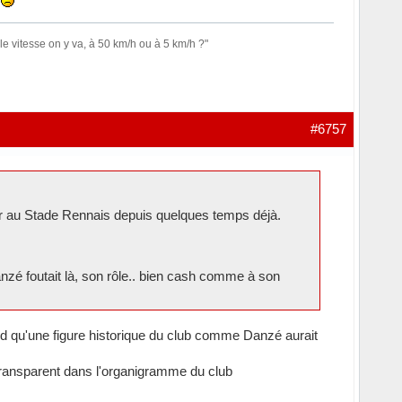
t
le vitesse on y va, à 50 km/h ou à 5 km/h ?"
#6757
ir au Stade Rennais depuis quelques temps déjà.
zé foutait là, son rôle.. bien cash comme à son
tend qu'une figure historique du club comme Danzé aurait
ez transparent dans l'organigramme du club