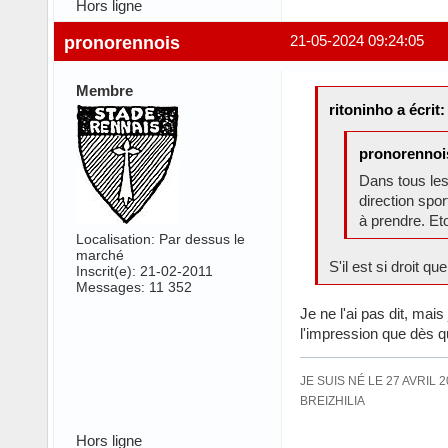
Hors ligne
pronorennois
21-05-2024 09:24:05
Membre
ritoninho a écrit:
pronorennois
Dans tous les 
direction spor
à prendre. Eto
Localisation: Par dessus le
marché
S'il est si droit 
Inscrit(e): 21-02-2011
Messages: 11 352
Je ne l'ai pas dit, mai
l'impression que dès qu'
JE SUIS NÉ LE 27 AVRIL 
BREIZHILIA
Hors ligne