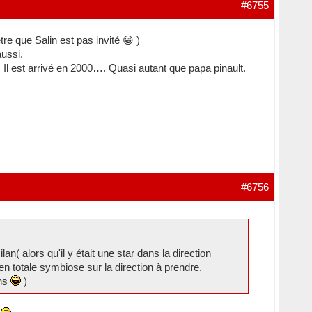
#6755
tre que Salin est pas invité 😁 )
aussi.
r. Il est arrivé en 2000…. Quasi autant que papa pinault.
#6756
an( alors qu'il y était une star dans la direction
 en totale symbiose sur la direction à prendre.
ens
)