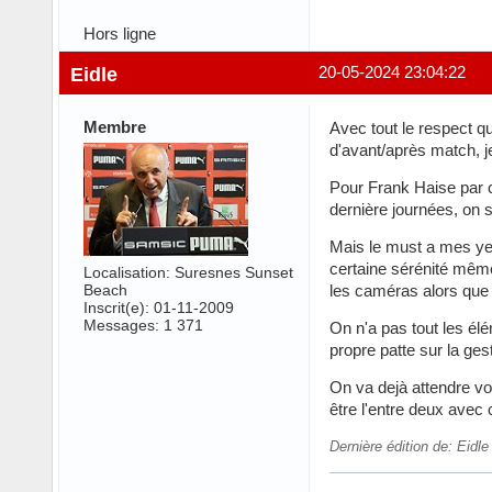
Hors ligne
Eidle
20-05-2024 23:04:22
Membre
Avec tout le respect qu
d'avant/après match, je
Pour Frank Haise par c
dernière journées, on s
Mais le must a mes yeu
certaine sérénité même 
Localisation: Suresnes Sunset
Beach
les caméras alors que 
Inscrit(e): 01-11-2009
Messages: 1 371
On n'a pas tout les élé
propre patte sur la ges
On va dejà attendre vo
être l'entre deux avec
Dernière édition de: Eidl