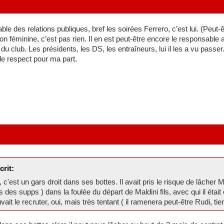
e des relations publiques, bref les soirées Ferrero, c’est lui. (Peut-ê
tion féminine, c’est pas rien. Il en est peut-être encore le responsable 
du club. Les présidents, les DS, les entraîneurs, lui il les a vu passe
de respect pour ma part.
crit:
c'est un gars droit dans ses bottes. Il avait pris le risque de lâcher Mil
 des supps ) dans la foulée du départ de Maldini fils, avec qui il était
ait le recruter, oui, mais très tentant ( il ramenera peut-être Rudi, ti