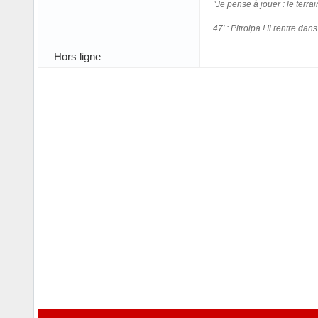
"Je pense à jouer : le terrai
47' : Pitroipa ! Il rentre da
Hors ligne