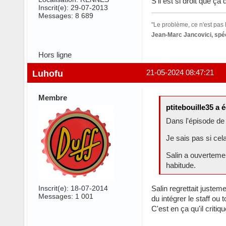
S'il est si droit que ç
Inscrit(e): 29-07-2013
Messages: 8 689
"Le problème, ce n'est pas l
Jean-Marc Jancovici, spéc
Hors ligne
Luhofu
21-05-2024 08:47:21
Membre
ptitebouille35 a é
Dans l'épisode de
Je sais pas si cela
Salin a ouverteme
habitude.
Salin regrettait justem
Inscrit(e): 18-07-2014
Messages: 1 001
du intégrer le staff ou
C'est en ça qu'il criti