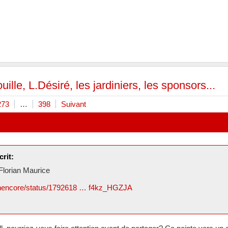
ille, L.Désiré, les jardiniers, les sponsors...
273
…
398
Suivant
rit:
 Florian Maurice
nnencore/status/1792618 … f4kz_HGZJA