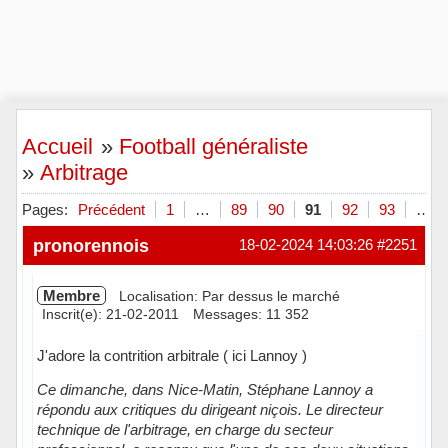
Accueil
»
Football généraliste
»
Arbitrage
Pages:
Précédent
1
…
89
90
91
92
93
…
pronorennois
18-02-2024 14:03:26
#2251
Membre
Localisation: Par dessus le marché
Inscrit(e): 21-02-2011
Messages: 11 352
J'adore la contrition arbitrale ( ici Lannoy )
Ce dimanche, dans Nice-Matin, Stéphane Lannoy a
répondu aux critiques du dirigeant niçois. Le directeur
technique de l'arbitrage, en charge du secteur