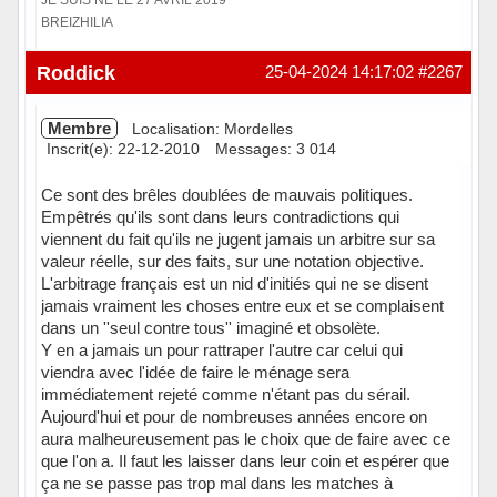
BREIZHILIA
Hors ligne
Roddick
25-04-2024 14:17:02
#2267
Membre
Localisation: Mordelles
Inscrit(e): 22-12-2010
Messages: 3 014
Ce sont des brêles doublées de mauvais politiques.
Empêtrés qu'ils sont dans leurs contradictions qui
viennent du fait qu'ils ne jugent jamais un arbitre sur sa
valeur réelle, sur des faits, sur une notation objective.
L'arbitrage français est un nid d'initiés qui ne se disent
jamais vraiment les choses entre eux et se complaisent
dans un ''seul contre tous'' imaginé et obsolète.
Y en a jamais un pour rattraper l'autre car celui qui
viendra avec l'idée de faire le ménage sera
immédiatement rejeté comme n'étant pas du sérail.
Aujourd'hui et pour de nombreuses années encore on
aura malheureusement pas le choix que de faire avec ce
que l'on a. Il faut les laisser dans leur coin et espérer que
ça ne se passe pas trop mal dans les matches à