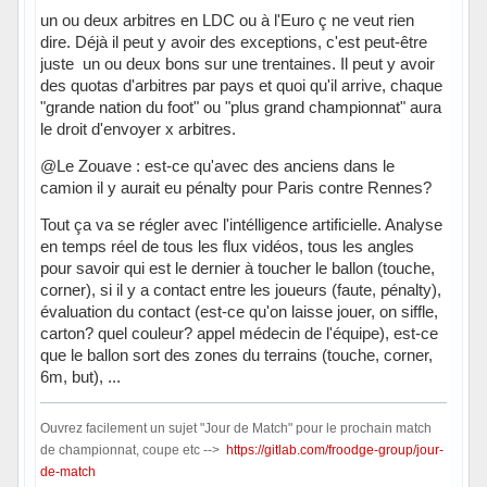
un ou deux arbitres en LDC ou à l'Euro ç ne veut rien
dire. Déjà il peut y avoir des exceptions, c'est peut-être
juste un ou deux bons sur une trentaines. Il peut y avoir
des quotas d'arbitres par pays et quoi qu'il arrive, chaque
"grande nation du foot" ou "plus grand championnat" aura
le droit d'envoyer x arbitres.
@Le Zouave : est-ce qu'avec des anciens dans le
camion il y aurait eu pénalty pour Paris contre Rennes?
Tout ça va se régler avec l'intélligence artificielle. Analyse
en temps réel de tous les flux vidéos, tous les angles
pour savoir qui est le dernier à toucher le ballon (touche,
corner), si il y a contact entre les joueurs (faute, pénalty),
évaluation du contact (est-ce qu'on laisse jouer, on siffle,
carton? quel couleur? appel médecin de l'équipe), est-ce
que le ballon sort des zones du terrains (touche, corner,
6m, but), ...
Ouvrez facilement un sujet "Jour de Match" pour le prochain match
de championnat, coupe etc -->
https://gitlab.com/froodge-group/jour-
de-match