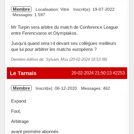
Membre
Localisation: Vitré
Inscrit(e): 19-07-2022
Messages: 1 597
Mr Turpin sera arbitre du match de Conference League
entre Ferencvaros et Olympiakos.
Jusqu'à quand sera t-il devant ses collègues meilleurs
que lui pour arbitrer les matchs européens ?
Dernière édition de: Sylvain_Msu (20-02-2024 18:53:08)
Hors ligne
Le Tarnais
20-02-2024 21:50:13
#2253
Membre
Inscrit(e): 06-12-2020
Messages: 462
Expand
Foot,
Arbitrage
avant-première abonnés