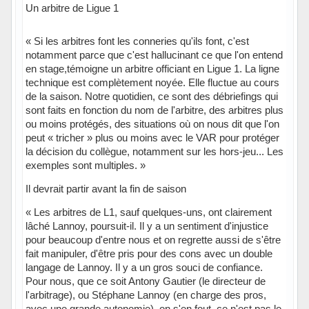
Un arbitre de Ligue 1
« Si les arbitres font les conneries qu'ils font, c'est
notamment parce que c'est hallucinant ce que l'on entend
en stage,témoigne un arbitre officiant en Ligue 1. La ligne
technique est complètement noyée. Elle fluctue au cours
de la saison. Notre quotidien, ce sont des débriefings qui
sont faits en fonction du nom de l'arbitre, des arbitres plus
ou moins protégés, des situations où on nous dit que l'on
peut « tricher » plus ou moins avec le VAR pour protéger
la décision du collègue, notamment sur les hors-jeu... Les
exemples sont multiples. »
Il devrait partir avant la fin de saison
« Les arbitres de L1, sauf quelques-uns, ont clairement
lâché Lannoy, poursuit-il. Il y a un sentiment d'injustice
pour beaucoup d'entre nous et on regrette aussi de s'être
fait manipuler, d'être pris pour des cons avec un double
langage de Lannoy. Il y a un gros souci de confiance.
Pour nous, que ce soit Antony Gautier (le directeur de
l'arbitrage), ou Stéphane Lannoy (en charge des pros,
avec une grande autonomie), on s'en fout, ce n'est pas le