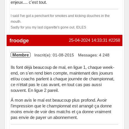
enjeux.... c'est tout.
I said I've got a penchant for smokes and kicking douches in the
mouth.
Sadly for you my last cigarette's gone out. IDLES
Hors ligne
froodge
25-04-2024 14:33:31
#2268
Membre
Inscrit(e): 01-08-2015
Messages: 4 248
Ils font déjà beaucoup de mal, en ligue 1, chaque week-
end, on s'en rend bien compte, maintenant des joueurs
et/ou coachs parlent à chaque journée de championnat,
ce n'était pas le cas avant, en tout cas pas aussi
souvent. En ligue 2 pareil.
À mon avis le mal est beaucoup plus profond. Avoir
l'impression que le championnat est arrangé ça donne
moins envie de voir des matchs et ça donne vraiment
pas envie de payer un abonnement.