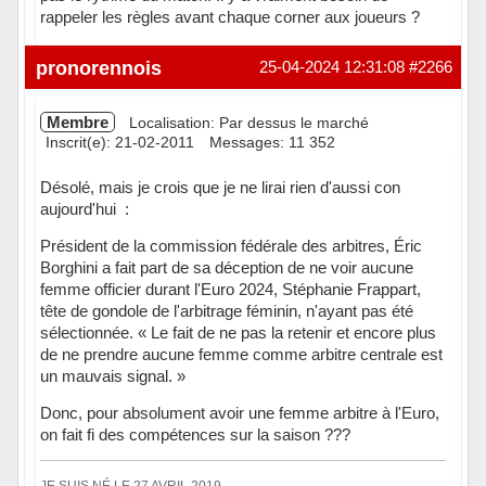
rappeler les règles avant chaque corner aux joueurs ?
Hors ligne
pronorennois
25-04-2024 12:31:08
#2266
Membre
Localisation: Par dessus le marché
Inscrit(e): 21-02-2011
Messages: 11 352
Désolé, mais je crois que je ne lirai rien d'aussi con
aujourd'hui :
Président de la commission fédérale des arbitres, Éric
Borghini a fait part de sa déception de ne voir aucune
femme officier durant l'Euro 2024, Stéphanie Frappart,
tête de gondole de l'arbitrage féminin, n'ayant pas été
sélectionnée. « Le fait de ne pas la retenir et encore plus
de ne prendre aucune femme comme arbitre centrale est
un mauvais signal. »
Donc, pour absolument avoir une femme arbitre à l'Euro,
on fait fi des compétences sur la saison ???
JE SUIS NÉ LE 27 AVRIL 2019