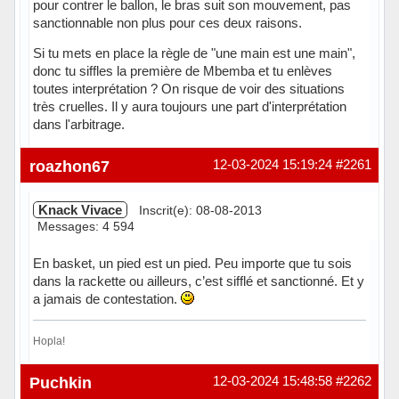
pour contrer le ballon, le bras suit son mouvement, pas
sanctionnable non plus pour ces deux raisons.
Si tu mets en place la règle de "une main est une main",
donc tu siffles la première de Mbemba et tu enlèves
toutes interprétation ? On risque de voir des situations
très cruelles. Il y aura toujours une part d'interprétation
dans l'arbitrage.
roazhon67
12-03-2024 15:19:24
#2261
Knack Vivace
Inscrit(e): 08-08-2013
Messages: 4 594
En basket, un pied est un pied. Peu importe que tu sois
dans la rackette ou ailleurs, c’est sifflé et sanctionné. Et y
a jamais de contestation.
Hopla!
Hors ligne
Puchkin
12-03-2024 15:48:58
#2262