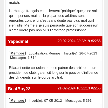
match.
L'arbitrage français est tellement "politique" que je ne sais
qu'en penser, mais si la plupart des arbitres sont
remontés contre lui c'est sans doute pas plus mal qu'il
s'en aille. Même si je suis persuadé que son successeur
n'améliorera pas non plus l'arbitrage professionnel.
Hors ligne
Yapadmal
20-02-2024 23:23:19
#2255
Membre
Localisation: Rennes
Inscrit(e): 26-07-2023
Messages: 1 814
Effarant cette collusion entre le patron des arbitres et un
président de club. ça en dit long sur le pouvoir d'influence
des dirigeants sur le corps arbitral.
En ligne
BeatBoy22
21-02-2024 10:21:13
#2256
Membre
Inscrit(e): 07-05-2012
Messages: 5 391