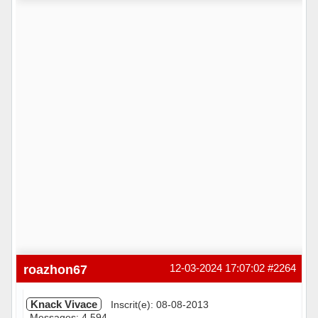
roazhon67
12-03-2024 17:07:02
#2264
Knack Vivace
Inscrit(e): 08-08-2013
Messages: 4 594