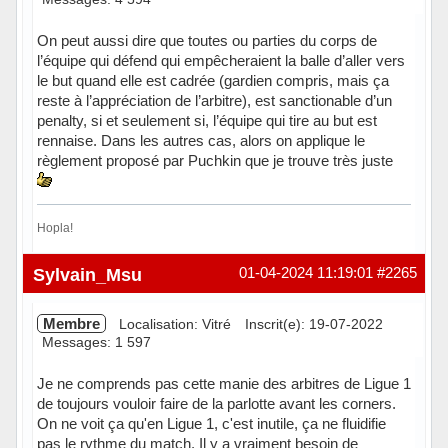
On peut aussi dire que toutes ou parties du corps de
l’équipe qui défend qui empêcheraient la balle d’aller vers
le but quand elle est cadrée (gardien compris, mais ça
reste à l’appréciation de l’arbitre), est sanctionable d’un
penalty, si et seulement si, l’équipe qui tire au but est
rennaise. Dans les autres cas, alors on applique le
règlement proposé par Puchkin que je trouve très juste
Hopla!
Hors ligne
Sylvain_Msu
01-04-2024 11:19:01
#2265
Membre
Localisation: Vitré
Inscrit(e): 19-07-2022
Messages: 1 597
Je ne comprends pas cette manie des arbitres de Ligue 1
de toujours vouloir faire de la parlotte avant les corners.
On ne voit ça qu'en Ligue 1, c'est inutile, ça ne fluidifie
pas le rythme du match. Il y a vraiment besoin de