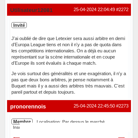
Hors ligne
Utilisateur12081
25-04-2024 22:04:49
#2272
Invité
J'ai oublié de dire que Letexier sera aussi arbitre en demi
d'Europa League tiens et non il n'y a pas de quota dans
les compétitions internationales. On a déjà eu aucun
représentant sur la scène internationale et en coupe
d'Europe ils sont évalués à chaque match.
Je vois surtout des généralités et une exagération, il n'y a
pas que deux bons arbitres, je pense notamment à
Buquet mais il y a aussi des arbitres très mauvais. C'est
pareil partout et depuis toujours.
pronorennois
25-04-2024 22:45:50
#2273
Membre
Localisation: Par dessus le marché
Inscrit(e): 21-02-2011
Messages: 11 352