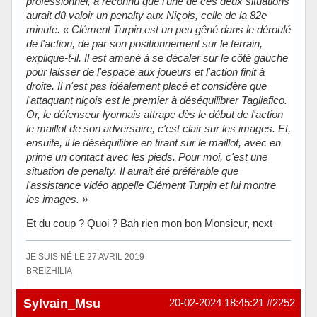
professionnel, a reconnu que l'une de ces deux situations
aurait dû valoir un penalty aux Niçois, celle de la 82e
minute. « Clément Turpin est un peu gêné dans le déroulé
de l'action, de par son positionnement sur le terrain,
explique-t-il. Il est amené à se décaler sur le côté gauche
pour laisser de l'espace aux joueurs et l'action finit à
droite. Il n'est pas idéalement placé et considère que
l'attaquant niçois est le premier à déséquilibrer Tagliafico.
Or, le défenseur lyonnais attrape dès le début de l'action
le maillot de son adversaire, c'est clair sur les images. Et,
ensuite, il le déséquilibre en tirant sur le maillot, avec en
prime un contact avec les pieds. Pour moi, c'est une
situation de penalty. Il aurait été préférable que
l'assistance vidéo appelle Clément Turpin et lui montre
les images. »
Et du coup ? Quoi ? Bah rien mon bon Monsieur, next
JE SUIS NÉ LE 27 AVRIL 2019
BREIZHILIA
Hors ligne
Sylvain_Msu
20-02-2024 18:45:21
#2252