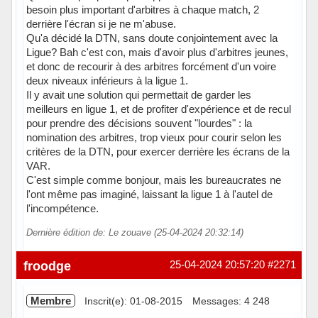
besoin plus important d'arbitres à chaque match, 2
derrière l'écran si je ne m'abuse.
Qu'a décidé la DTN, sans doute conjointement avec la
Ligue? Bah c'est con, mais d'avoir plus d'arbitres jeunes,
et donc de recourir à des arbitres forcément d'un voire
deux niveaux inférieurs à la ligue 1.
Il y avait une solution qui permettait de garder les
meilleurs en ligue 1, et de profiter d'expérience et de recul
pour prendre des décisions souvent "lourdes" : la
nomination des arbitres, trop vieux pour courir selon les
critères de la DTN, pour exercer derrière les écrans de la
VAR.
C'est simple comme bonjour, mais les bureaucrates ne
l'ont même pas imaginé, laissant la ligue 1 à l'autel de
l'incompétence.
Dernière édition de: Le zouave (25-04-2024 20:32:14)
Hors ligne
froodge
25-04-2024 20:57:20
#2271
Membre
Inscrit(e): 01-08-2015
Messages: 4 248