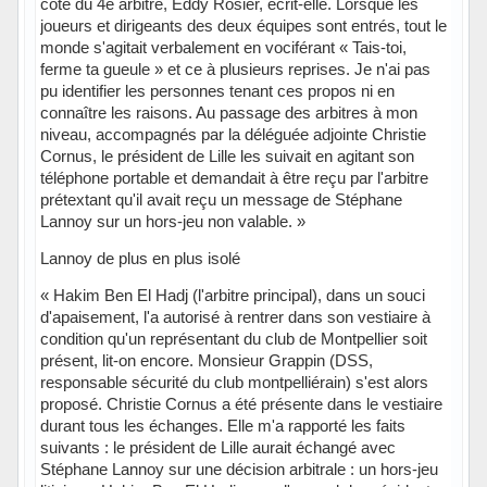
côté du 4e arbitre, Eddy Rosier, écrit-elle. Lorsque les
joueurs et dirigeants des deux équipes sont entrés, tout le
monde s'agitait verbalement en vociférant « Tais-toi,
ferme ta gueule » et ce à plusieurs reprises. Je n'ai pas
pu identifier les personnes tenant ces propos ni en
connaître les raisons. Au passage des arbitres à mon
niveau, accompagnés par la déléguée adjointe Christie
Cornus, le président de Lille les suivait en agitant son
téléphone portable et demandait à être reçu par l'arbitre
prétextant qu'il avait reçu un message de Stéphane
Lannoy sur un hors-jeu non valable. »
Lannoy de plus en plus isolé
« Hakim Ben El Hadj (l'arbitre principal), dans un souci
d'apaisement, l'a autorisé à rentrer dans son vestiaire à
condition qu'un représentant du club de Montpellier soit
présent, lit-on encore. Monsieur Grappin (DSS,
responsable sécurité du club montpelliérain) s'est alors
proposé. Christie Cornus a été présente dans le vestiaire
durant tous les échanges. Elle m'a rapporté les faits
suivants : le président de Lille aurait échangé avec
Stéphane Lannoy sur une décision arbitrale : un hors-jeu