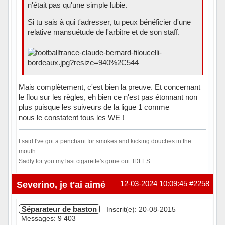
n'était pas qu'une simple lubie.
Si tu sais à qui t'adresser, tu peux bénéficier d'une
relative mansuétude de l'arbitre et de son staff.
Mais complètement, c'est bien la preuve. Et concernant
le flou sur les règles, eh bien ce n'est pas étonnant non
plus puisque les suiveurs de la ligue 1 comme
nous le constatent tous les WE !
I said I've got a penchant for smokes and kicking douches in the
mouth.
Sadly for you my last cigarette's gone out. IDLES
Hors ligne
Severino, je t'ai aimé
12-03-2024 10:09:45
#2258
Séparateur de baston
Inscrit(e): 20-08-2015
Messages: 9 403