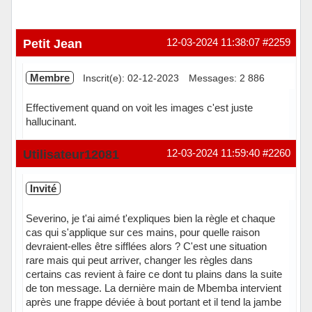
Petit Jean
12-03-2024 11:38:07
#2259
Membre
Inscrit(e): 02-12-2023
Messages: 2 886
Effectivement quand on voit les images c'est juste
hallucinant.
Hors ligne
Utilisateur12081
12-03-2024 11:59:40
#2260
Invité
Severino, je t'ai aimé t'expliques bien la règle et chaque
cas qui s'applique sur ces mains, pour quelle raison
devraient-elles être sifflées alors ? C'est une situation
rare mais qui peut arriver, changer les règles dans
certains cas revient à faire ce dont tu plains dans la suite
de ton message. La dernière main de Mbemba intervient
après une frappe déviée à bout portant et il tend la jambe