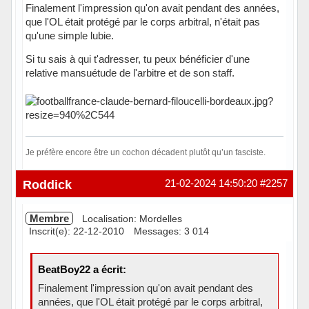
Finalement l'impression qu'on avait pendant des années,
que l'OL était protégé par le corps arbitral, n'était pas
qu'une simple lubie.
Si tu sais à qui t'adresser, tu peux bénéficier d'une
relative mansuétude de l'arbitre et de son staff.
Je préfère encore être un cochon décadent plutôt qu’un fasciste.
Hors ligne
Roddick
21-02-2024 14:50:20
#2257
Membre
Localisation: Mordelles
Inscrit(e): 22-12-2010
Messages: 3 014
BeatBoy22 a écrit:
Finalement l'impression qu'on avait pendant des
années, que l'OL était protégé par le corps arbitral,