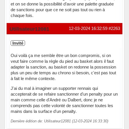
et on se donne la possibilité d’avoir une palette graduée
de sanctions pour que ce ne soit pas tout ou rien à
chaque fois.
Hors ligne
Utilisateur12081
12-03-2024 16:32:59
#2263
Invité
Oui voilà ça me semble être un bon compromis, si on
veut faire comme la règle du pied au basket alors il faut
adapter la sanction, au basket on redonne la possession
plus un peu de temps au chrono si besoin, c'est pas tout
à fait le même contexte.
J'ai du mal à imaginer un supporter rennais qui
accepterait de se refaire sanctionner d'un penalty pour un
main comme celle d'André ou Dalbert, donc je ne
comprends pas cette volonté de sanctionner toutes les
mains dans la surface d'un penalty.
Dernière édition de: Utilisateur12081 (12-03-2024 16:33:30)