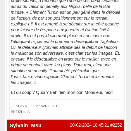
professionnel, a reconnu que l'une de ces deux situations
aurait dû valoir un penalty aux Niçois, celle de la 82e
minute. « Clément Turpin est un peu gêné dans le déroulé
de l'action, de par son positionnement sur le terrain,
explique-t-il. Il est amené à se décaler sur le côté gauche
pour laisser de l'espace aux joueurs et l'action finit à
droite. Il n'est pas idéalement placé et considère que
l'attaquant niçois est le premier à déséquilibrer Tagliafico.
Or, le défenseur lyonnais attrape dès le début de l'action
le maillot de son adversaire, c'est clair sur les images. Et,
ensuite, il le déséquilibre en tirant sur le maillot, avec en
prime un contact avec les pieds. Pour moi, c'est une
situation de penalty. Il aurait été préférable que
l'assistance vidéo appelle Clément Turpin et lui montre
les images. »
Et du coup ? Quoi ? Bah rien mon bon Monsieur, next
JE SUIS NÉ LE 27 AVRIL 2019
BREIZHILIA
Hors ligne
Sylvain_Msu
20-02-2024 18:45:21
#2252