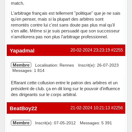
match.
L'arbitrage français est tellement "politique" que je ne sais
qu'en penser, mais si la plupart des arbitres sont
remontés contre lui c'est sans doute pas plus mal qu'il
s'en aille. Même si je suis persuadé que son successeur
n'améliorera pas non plus l'arbitrage professionnel.
Hors ligne
Yapadmal
20-02-2024 23:23:19
#2255
Membre
Localisation: Rennes
Inscrit(e): 26-07-2023
Messages: 1 814
Effarant cette collusion entre le patron des arbitres et un
président de club. ça en dit long sur le pouvoir d'influence
des dirigeants sur le corps arbitral.
Hors ligne
BeatBoy22
21-02-2024 10:21:13
#2256
Membre
Inscrit(e): 07-05-2012
Messages: 5 391