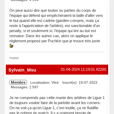
On peut aussi dire que toutes ou parties du corps de
l’équipe qui défend qui empêcheraient la balle d’aller vers
le but quand elle est cadrée (gardien compris, mais ça
reste à l’appréciation de l’arbitre), est sanctionable d’un
penalty, si et seulement si, l’équipe qui tire au but est
rennaise. Dans les autres cas, alors on applique le
règlement proposé par Puchkin que je trouve très juste
Hopla!
Hors ligne
Sylvain_Msu
01-04-2024 11:19:01
#2265
Membre
Localisation: Vitré
Inscrit(e): 19-07-2022
Messages: 1 597
Je ne comprends pas cette manie des arbitres de Ligue 1
de toujours vouloir faire de la parlotte avant les corners.
On ne voit ça qu'en Ligue 1, c'est inutile, ça ne fluidifie
pas le rythme du match. Il y a vraiment besoin de