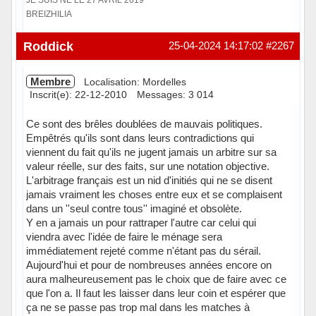
BREIZHILIA
Hors ligne
Roddick
25-04-2024 14:17:02
#2267
Membre
Localisation: Mordelles
Inscrit(e): 22-12-2010
Messages: 3 014
Ce sont des brêles doublées de mauvais politiques.
Empêtrés qu'ils sont dans leurs contradictions qui
viennent du fait qu'ils ne jugent jamais un arbitre sur sa
valeur réelle, sur des faits, sur une notation objective.
L'arbitrage français est un nid d'initiés qui ne se disent
jamais vraiment les choses entre eux et se complaisent
dans un ''seul contre tous'' imaginé et obsolète.
Y en a jamais un pour rattraper l'autre car celui qui
viendra avec l'idée de faire le ménage sera
immédiatement rejeté comme n'étant pas du sérail.
Aujourd'hui et pour de nombreuses années encore on
aura malheureusement pas le choix que de faire avec ce
que l'on a. Il faut les laisser dans leur coin et espérer que
ça ne se passe pas trop mal dans les matches à