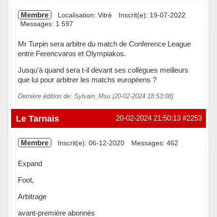
Membre
Localisation: Vitré
Inscrit(e): 19-07-2022
Messages: 1 597
Mr Turpin sera arbitre du match de Conference League
entre Ferencvaros et Olympiakos.
Jusqu'à quand sera t-il devant ses collègues meilleurs
que lui pour arbitrer les matchs européens ?
Dernière édition de: Sylvain_Msu (20-02-2024 18:53:08)
Hors ligne
Le Tarnais
20-02-2024 21:50:13
#2253
Membre
Inscrit(e): 06-12-2020
Messages: 462
Expand
Foot,
Arbitrage
avant-première abonnés