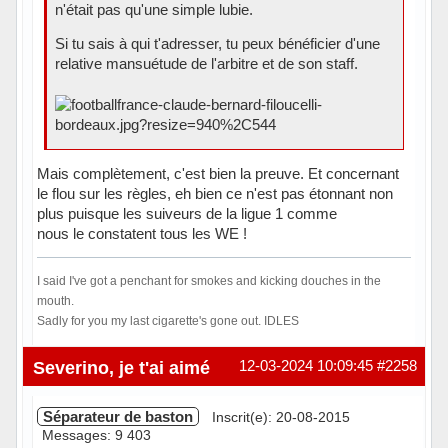
n'était pas qu'une simple lubie.
Si tu sais à qui t'adresser, tu peux bénéficier d'une
relative mansuétude de l'arbitre et de son staff.
Mais complètement, c'est bien la preuve. Et concernant
le flou sur les règles, eh bien ce n'est pas étonnant non
plus puisque les suiveurs de la ligue 1 comme
nous le constatent tous les WE !
I said I've got a penchant for smokes and kicking douches in the
mouth.
Sadly for you my last cigarette's gone out. IDLES
Hors ligne
Severino, je t'ai aimé
12-03-2024 10:09:45
#2258
Séparateur de baston
Inscrit(e): 20-08-2015
Messages: 9 403