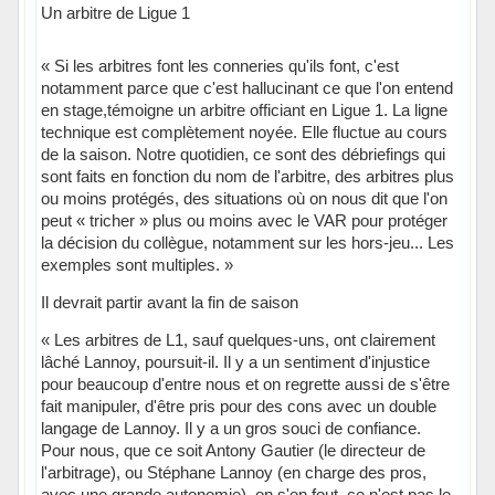
Un arbitre de Ligue 1
« Si les arbitres font les conneries qu'ils font, c'est
notamment parce que c'est hallucinant ce que l'on entend
en stage,témoigne un arbitre officiant en Ligue 1. La ligne
technique est complètement noyée. Elle fluctue au cours
de la saison. Notre quotidien, ce sont des débriefings qui
sont faits en fonction du nom de l'arbitre, des arbitres plus
ou moins protégés, des situations où on nous dit que l'on
peut « tricher » plus ou moins avec le VAR pour protéger
la décision du collègue, notamment sur les hors-jeu... Les
exemples sont multiples. »
Il devrait partir avant la fin de saison
« Les arbitres de L1, sauf quelques-uns, ont clairement
lâché Lannoy, poursuit-il. Il y a un sentiment d'injustice
pour beaucoup d'entre nous et on regrette aussi de s'être
fait manipuler, d'être pris pour des cons avec un double
langage de Lannoy. Il y a un gros souci de confiance.
Pour nous, que ce soit Antony Gautier (le directeur de
l'arbitrage), ou Stéphane Lannoy (en charge des pros,
avec une grande autonomie), on s'en fout, ce n'est pas le