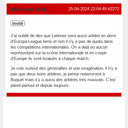
Hors ligne
Utilisateur12081
25-04-2024 22:04:49
#2272
Invité
J'ai oublié de dire que Letexier sera aussi arbitre en demi
d'Europa League tiens et non il n'y a pas de quota dans
les compétitions internationales. On a déjà eu aucun
représentant sur la scène internationale et en coupe
d'Europe ils sont évalués à chaque match.
Je vois surtout des généralités et une exagération, il n'y a
pas que deux bons arbitres, je pense notamment à
Buquet mais il y a aussi des arbitres très mauvais. C'est
pareil partout et depuis toujours.
pronorennois
25-04-2024 22:45:50
#2273
Membre
Localisation: Par dessus le marché
Inscrit(e): 21-02-2011
Messages: 11 352