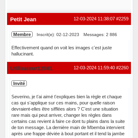
Petit Jean
12-03-2024 11:38:07
#2259
Membre
Inscrit(e): 02-12-2023
Messages: 2 886
Effectivement quand on voit les images c'est juste
hallucinant.
Hors ligne
Utilisateur12081
12-03-2024 11:59:40
#2260
Invité
Severino, je t'ai aimé t'expliques bien la règle et chaque
cas qui s'applique sur ces mains, pour quelle raison
devraient-elles être sifflées alors ? C'est une situation
rare mais qui peut arriver, changer les règles dans
certains cas revient à faire ce dont tu plains dans la suite
de ton message. La dernière main de Mbemba intervient
après une frappe déviée à bout portant et il tend la jambe