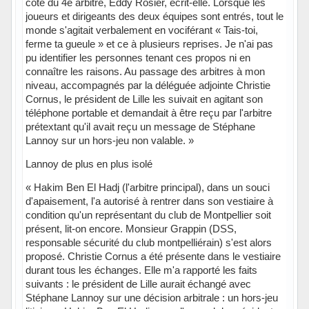
côté du 4e arbitre, Eddy Rosier, écrit-elle. Lorsque les
joueurs et dirigeants des deux équipes sont entrés, tout le
monde s'agitait verbalement en vociférant « Tais-toi,
ferme ta gueule » et ce à plusieurs reprises. Je n'ai pas
pu identifier les personnes tenant ces propos ni en
connaître les raisons. Au passage des arbitres à mon
niveau, accompagnés par la déléguée adjointe Christie
Cornus, le président de Lille les suivait en agitant son
téléphone portable et demandait à être reçu par l'arbitre
prétextant qu'il avait reçu un message de Stéphane
Lannoy sur un hors-jeu non valable. »
Lannoy de plus en plus isolé
« Hakim Ben El Hadj (l'arbitre principal), dans un souci
d'apaisement, l'a autorisé à rentrer dans son vestiaire à
condition qu'un représentant du club de Montpellier soit
présent, lit-on encore. Monsieur Grappin (DSS,
responsable sécurité du club montpelliérain) s'est alors
proposé. Christie Cornus a été présente dans le vestiaire
durant tous les échanges. Elle m'a rapporté les faits
suivants : le président de Lille aurait échangé avec
Stéphane Lannoy sur une décision arbitrale : un hors-jeu