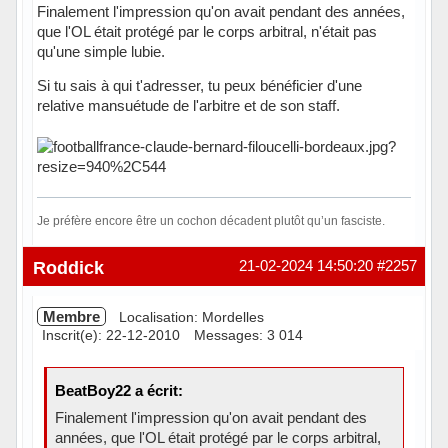
Finalement l'impression qu'on avait pendant des années,
que l'OL était protégé par le corps arbitral, n'était pas
qu'une simple lubie.
Si tu sais à qui t'adresser, tu peux bénéficier d'une
relative mansuétude de l'arbitre et de son staff.
Je préfère encore être un cochon décadent plutôt qu’un fasciste.
Hors ligne
Roddick
21-02-2024 14:50:20
#2257
Membre
Localisation: Mordelles
Inscrit(e): 22-12-2010
Messages: 3 014
BeatBoy22 a écrit:
Finalement l'impression qu'on avait pendant des
années, que l'OL était protégé par le corps arbitral,