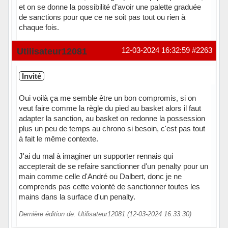
et on se donne la possibilité d’avoir une palette graduée
de sanctions pour que ce ne soit pas tout ou rien à
chaque fois.
Hors ligne
Utilisateur12081
12-03-2024 16:32:59
#2263
Invité
Oui voilà ça me semble être un bon compromis, si on
veut faire comme la règle du pied au basket alors il faut
adapter la sanction, au basket on redonne la possession
plus un peu de temps au chrono si besoin, c'est pas tout
à fait le même contexte.
J'ai du mal à imaginer un supporter rennais qui
accepterait de se refaire sanctionner d'un penalty pour un
main comme celle d'André ou Dalbert, donc je ne
comprends pas cette volonté de sanctionner toutes les
mains dans la surface d'un penalty.
Dernière édition de: Utilisateur12081 (12-03-2024 16:33:30)