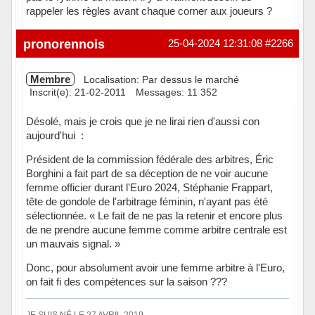
rappeler les règles avant chaque corner aux joueurs ?
Hors ligne
pronorennois
25-04-2024 12:31:08
#2266
Membre
Localisation: Par dessus le marché
Inscrit(e): 21-02-2011
Messages: 11 352
Désolé, mais je crois que je ne lirai rien d'aussi con
aujourd'hui :
Président de la commission fédérale des arbitres, Éric
Borghini a fait part de sa déception de ne voir aucune
femme officier durant l'Euro 2024, Stéphanie Frappart,
tête de gondole de l'arbitrage féminin, n'ayant pas été
sélectionnée. « Le fait de ne pas la retenir et encore plus
de ne prendre aucune femme comme arbitre centrale est
un mauvais signal. »
Donc, pour absolument avoir une femme arbitre à l'Euro,
on fait fi des compétences sur la saison ???
JE SUIS NÉ LE 27 AVRIL 2019