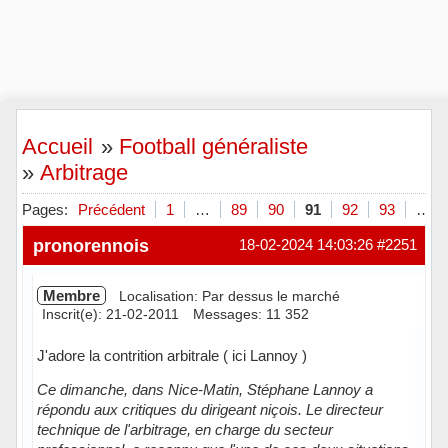
Accueil
»
Football généraliste
»
Arbitrage
Pages:
Précédent
1
…
89
90
91
92
93
…
pronorennois
18-02-2024 14:03:26
#2251
Membre
Localisation: Par dessus le marché
Inscrit(e): 21-02-2011
Messages: 11 352
J'adore la contrition arbitrale ( ici Lannoy )
Ce dimanche, dans Nice-Matin, Stéphane Lannoy a
répondu aux critiques du dirigeant niçois. Le directeur
technique de l'arbitrage, en charge du secteur