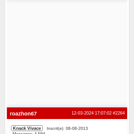
roazhon67
12-03-2024 17:07:02
#2264
Knack Vivace
Inscrit(e): 08-08-2013
Messages: 4 594