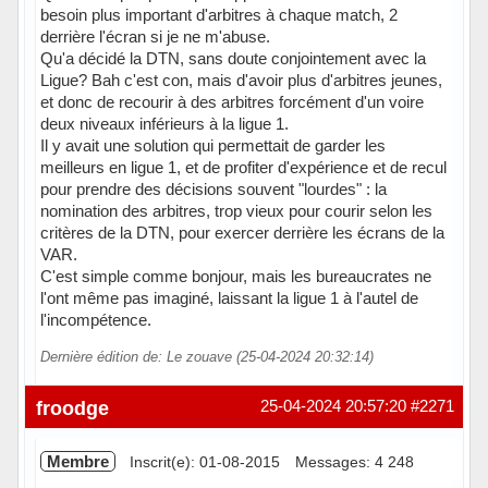
besoin plus important d'arbitres à chaque match, 2
derrière l'écran si je ne m'abuse.
Qu'a décidé la DTN, sans doute conjointement avec la
Ligue? Bah c'est con, mais d'avoir plus d'arbitres jeunes,
et donc de recourir à des arbitres forcément d'un voire
deux niveaux inférieurs à la ligue 1.
Il y avait une solution qui permettait de garder les
meilleurs en ligue 1, et de profiter d'expérience et de recul
pour prendre des décisions souvent "lourdes" : la
nomination des arbitres, trop vieux pour courir selon les
critères de la DTN, pour exercer derrière les écrans de la
VAR.
C'est simple comme bonjour, mais les bureaucrates ne
l'ont même pas imaginé, laissant la ligue 1 à l'autel de
l'incompétence.
Dernière édition de: Le zouave (25-04-2024 20:32:14)
Hors ligne
froodge
25-04-2024 20:57:20
#2271
Membre
Inscrit(e): 01-08-2015
Messages: 4 248