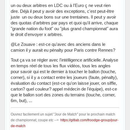
un ou deux arbitres en LDC ou à l'Euro ç ne veut rien
dire. Déjà il peut y avoir des exceptions, c'est peut-être
juste un ou deux bons sur une trentaines. Il peut y avoir
des quotas d'arbitres par pays et quoi qu'il arrive, chaque
"grande nation du foot" ou "plus grand championnat" aura
le droit d'envoyer x arbitres.
@Le Zouave : est-ce qu'avec des anciens dans le
camion il y aurait eu pénalty pour Paris contre Rennes?
Tout ça va se régler avec l'intélligence artificielle. Analyse
en temps réel de tous les flux vidéos, tous les angles
pour savoir qui est le dernier à toucher le ballon (touche,
corner), si il y a contact entre les joueurs (faute, pénalty),
évaluation du contact (est-ce qu'on laisse jouer, on siffle,
carton? quel couleur? appel médecin de l'équipe), est-ce
que le ballon sort des zones du terrains (touche, corner,
6m, but), ...
Ouvrez facilement un sujet "Jour de Match" pour le prochain match
de championnat, coupe etc -->
https://gitlab.com/froodge-group/jour-
de-match