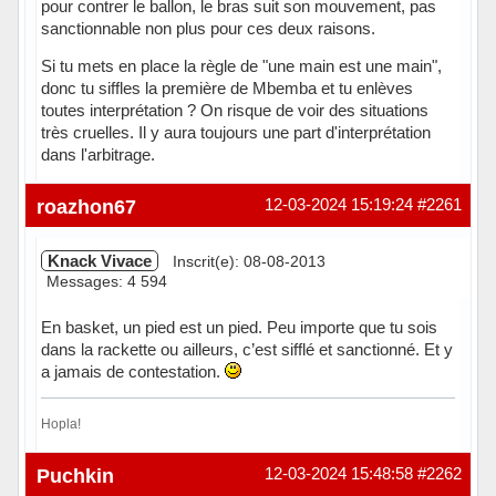
pour contrer le ballon, le bras suit son mouvement, pas
sanctionnable non plus pour ces deux raisons.
Si tu mets en place la règle de "une main est une main",
donc tu siffles la première de Mbemba et tu enlèves
toutes interprétation ? On risque de voir des situations
très cruelles. Il y aura toujours une part d'interprétation
dans l'arbitrage.
roazhon67
12-03-2024 15:19:24
#2261
Knack Vivace
Inscrit(e): 08-08-2013
Messages: 4 594
En basket, un pied est un pied. Peu importe que tu sois
dans la rackette ou ailleurs, c’est sifflé et sanctionné. Et y
a jamais de contestation.
Hopla!
Hors ligne
Puchkin
12-03-2024 15:48:58
#2262