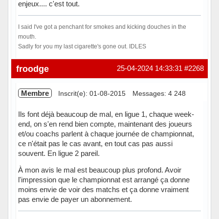
enjeux.... c'est tout.
I said I've got a penchant for smokes and kicking douches in the
mouth.
Sadly for you my last cigarette's gone out. IDLES
Hors ligne
froodge
25-04-2024 14:33:31
#2268
Membre
Inscrit(e): 01-08-2015
Messages: 4 248
Ils font déjà beaucoup de mal, en ligue 1, chaque week-
end, on s'en rend bien compte, maintenant des joueurs
et/ou coachs parlent à chaque journée de championnat,
ce n'était pas le cas avant, en tout cas pas aussi
souvent. En ligue 2 pareil.
À mon avis le mal est beaucoup plus profond. Avoir
l'impression que le championnat est arrangé ça donne
moins envie de voir des matchs et ça donne vraiment
pas envie de payer un abonnement.