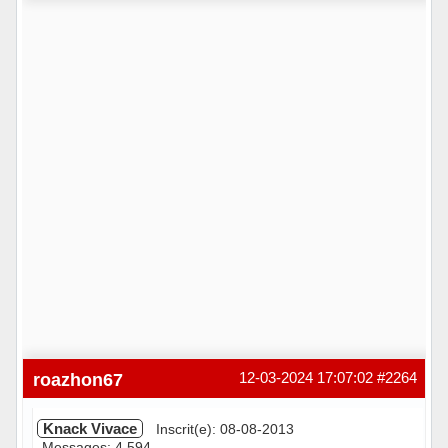
roazhon67
12-03-2024 17:07:02
#2264
Knack Vivace
Inscrit(e): 08-08-2013
Messages: 4 594