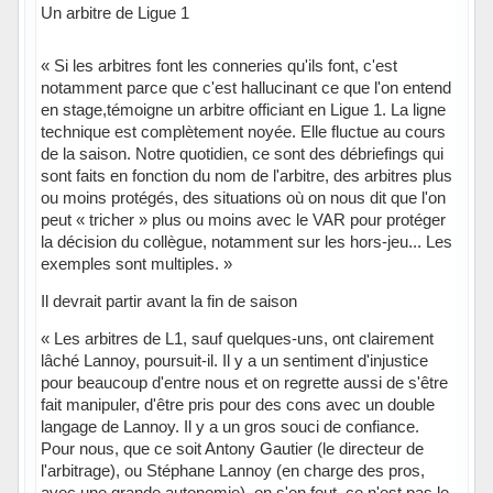
Un arbitre de Ligue 1
« Si les arbitres font les conneries qu'ils font, c'est
notamment parce que c'est hallucinant ce que l'on entend
en stage,témoigne un arbitre officiant en Ligue 1. La ligne
technique est complètement noyée. Elle fluctue au cours
de la saison. Notre quotidien, ce sont des débriefings qui
sont faits en fonction du nom de l'arbitre, des arbitres plus
ou moins protégés, des situations où on nous dit que l'on
peut « tricher » plus ou moins avec le VAR pour protéger
la décision du collègue, notamment sur les hors-jeu... Les
exemples sont multiples. »
Il devrait partir avant la fin de saison
« Les arbitres de L1, sauf quelques-uns, ont clairement
lâché Lannoy, poursuit-il. Il y a un sentiment d'injustice
pour beaucoup d'entre nous et on regrette aussi de s'être
fait manipuler, d'être pris pour des cons avec un double
langage de Lannoy. Il y a un gros souci de confiance.
Pour nous, que ce soit Antony Gautier (le directeur de
l'arbitrage), ou Stéphane Lannoy (en charge des pros,
avec une grande autonomie), on s'en fout, ce n'est pas le