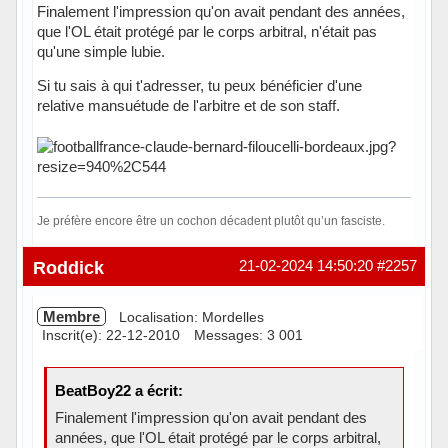
Finalement l'impression qu'on avait pendant des années,
que l'OL était protégé par le corps arbitral, n'était pas
qu'une simple lubie.
Si tu sais à qui t'adresser, tu peux bénéficier d'une
relative mansuétude de l'arbitre et de son staff.
Je préfère encore être un cochon décadent plutôt qu’un fasciste.
Hors ligne
Roddick
21-02-2024 14:50:20
#2257
Membre
Localisation: Mordelles
Inscrit(e): 22-12-2010
Messages: 3 001
BeatBoy22 a écrit:
Finalement l'impression qu'on avait pendant des
années, que l'OL était protégé par le corps arbitral,