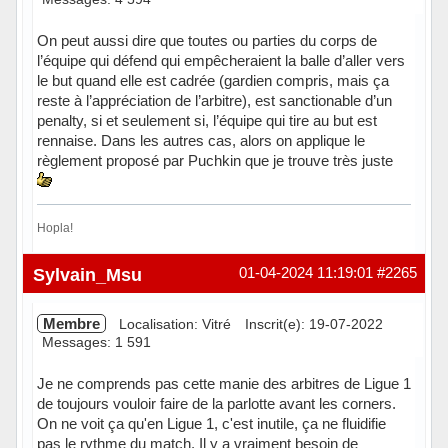
On peut aussi dire que toutes ou parties du corps de
l’équipe qui défend qui empêcheraient la balle d’aller vers
le but quand elle est cadrée (gardien compris, mais ça
reste à l’appréciation de l’arbitre), est sanctionable d’un
penalty, si et seulement si, l’équipe qui tire au but est
rennaise. Dans les autres cas, alors on applique le
règlement proposé par Puchkin que je trouve très juste
Hopla!
Hors ligne
Sylvain_Msu
01-04-2024 11:19:01
#2265
Membre
Localisation: Vitré
Inscrit(e): 19-07-2022
Messages: 1 591
Je ne comprends pas cette manie des arbitres de Ligue 1
de toujours vouloir faire de la parlotte avant les corners.
On ne voit ça qu'en Ligue 1, c'est inutile, ça ne fluidifie
pas le rythme du match. Il y a vraiment besoin de