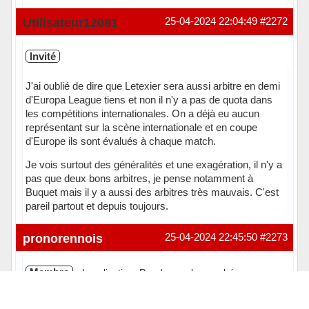
Hors ligne
Utilisateur12081
25-04-2024 22:04:49
#2272
Invité
J'ai oublié de dire que Letexier sera aussi arbitre en demi
d'Europa League tiens et non il n'y a pas de quota dans
les compétitions internationales. On a déjà eu aucun
représentant sur la scène internationale et en coupe
d'Europe ils sont évalués à chaque match.
Je vois surtout des généralités et une exagération, il n'y a
pas que deux bons arbitres, je pense notamment à
Buquet mais il y a aussi des arbitres très mauvais. C'est
pareil partout et depuis toujours.
pronorennois
25-04-2024 22:45:50
#2273
Membre
Localisation: Par dessus le marché
Inscrit(e): 21-02-2011
Messages: 11 352