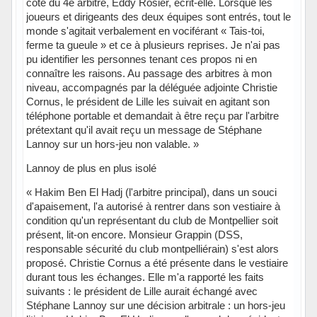
côté du 4e arbitre, Eddy Rosier, écrit-elle. Lorsque les
joueurs et dirigeants des deux équipes sont entrés, tout le
monde s'agitait verbalement en vociférant « Tais-toi,
ferme ta gueule » et ce à plusieurs reprises. Je n'ai pas
pu identifier les personnes tenant ces propos ni en
connaître les raisons. Au passage des arbitres à mon
niveau, accompagnés par la déléguée adjointe Christie
Cornus, le président de Lille les suivait en agitant son
téléphone portable et demandait à être reçu par l'arbitre
prétextant qu'il avait reçu un message de Stéphane
Lannoy sur un hors-jeu non valable. »
Lannoy de plus en plus isolé
« Hakim Ben El Hadj (l'arbitre principal), dans un souci
d'apaisement, l'a autorisé à rentrer dans son vestiaire à
condition qu'un représentant du club de Montpellier soit
présent, lit-on encore. Monsieur Grappin (DSS,
responsable sécurité du club montpelliérain) s'est alors
proposé. Christie Cornus a été présente dans le vestiaire
durant tous les échanges. Elle m'a rapporté les faits
suivants : le président de Lille aurait échangé avec
Stéphane Lannoy sur une décision arbitrale : un hors-jeu