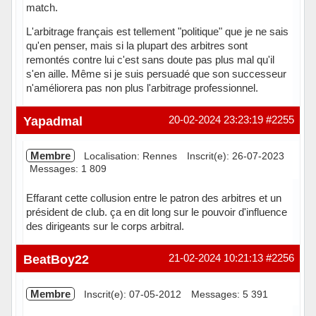
match.
L'arbitrage français est tellement "politique" que je ne sais
qu'en penser, mais si la plupart des arbitres sont
remontés contre lui c'est sans doute pas plus mal qu'il
s'en aille. Même si je suis persuadé que son successeur
n'améliorera pas non plus l'arbitrage professionnel.
Hors ligne
Yapadmal
20-02-2024 23:23:19
#2255
Membre
Localisation: Rennes
Inscrit(e): 26-07-2023
Messages: 1 809
Effarant cette collusion entre le patron des arbitres et un
président de club. ça en dit long sur le pouvoir d'influence
des dirigeants sur le corps arbitral.
Hors ligne
BeatBoy22
21-02-2024 10:21:13
#2256
Membre
Inscrit(e): 07-05-2012
Messages: 5 391