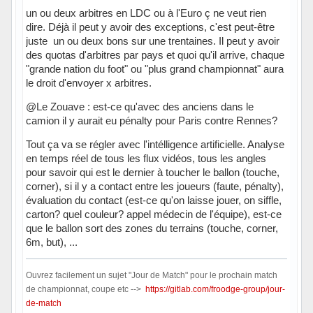
un ou deux arbitres en LDC ou à l'Euro ç ne veut rien
dire. Déjà il peut y avoir des exceptions, c'est peut-être
juste un ou deux bons sur une trentaines. Il peut y avoir
des quotas d'arbitres par pays et quoi qu'il arrive, chaque
"grande nation du foot" ou "plus grand championnat" aura
le droit d'envoyer x arbitres.
@Le Zouave : est-ce qu'avec des anciens dans le
camion il y aurait eu pénalty pour Paris contre Rennes?
Tout ça va se régler avec l'intélligence artificielle. Analyse
en temps réel de tous les flux vidéos, tous les angles
pour savoir qui est le dernier à toucher le ballon (touche,
corner), si il y a contact entre les joueurs (faute, pénalty),
évaluation du contact (est-ce qu'on laisse jouer, on siffle,
carton? quel couleur? appel médecin de l'équipe), est-ce
que le ballon sort des zones du terrains (touche, corner,
6m, but), ...
Ouvrez facilement un sujet "Jour de Match" pour le prochain match
de championnat, coupe etc -->
https://gitlab.com/froodge-group/jour-
de-match