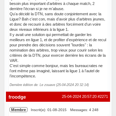
besoin plus important d'arbitres à chaque match, 2
derrière l'écran si je ne m'abuse.
Qu'a décidé la DTN, sans doute conjointement avec la
Ligue? Bah c'est con, mais d'avoir plus d'arbitres jeunes,
et donc de recourir à des arbitres forcément d'un voire
deux niveaux inférieurs à la ligue 1.
Il y avait une solution qui permettait de garder les
meilleurs en ligue 1, et de profiter d'expérience et de recul
pour prendre des décisions souvent "lourdes" : la
nomination des arbitres, trop vieux pour courir selon les
critères de la DTN, pour exercer derrière les écrans de la
VAR.
C'est simple comme bonjour, mais les bureaucrates ne
l'ont même pas imaginé, laissant la ligue 1 à l'autel de
l'incompétence.
Dernière édition de: Le zouave (25-04-2024 20:32:14)
Hors ligne
froodge
25-04-2024 20:57:20
#2271
Membre
Inscrit(e): 01-08-2015
Messages: 4 248