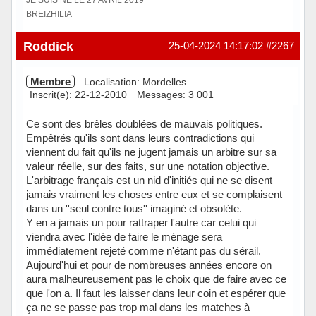
BREIZHILIA
Hors ligne
Roddick
25-04-2024 14:17:02
#2267
Membre
Localisation: Mordelles
Inscrit(e): 22-12-2010
Messages: 3 001
Ce sont des brêles doublées de mauvais politiques.
Empêtrés qu'ils sont dans leurs contradictions qui
viennent du fait qu'ils ne jugent jamais un arbitre sur sa
valeur réelle, sur des faits, sur une notation objective.
L'arbitrage français est un nid d'initiés qui ne se disent
jamais vraiment les choses entre eux et se complaisent
dans un ''seul contre tous'' imaginé et obsolète.
Y en a jamais un pour rattraper l'autre car celui qui
viendra avec l'idée de faire le ménage sera
immédiatement rejeté comme n'étant pas du sérail.
Aujourd'hui et pour de nombreuses années encore on
aura malheureusement pas le choix que de faire avec ce
que l'on a. Il faut les laisser dans leur coin et espérer que
ça ne se passe pas trop mal dans les matches à