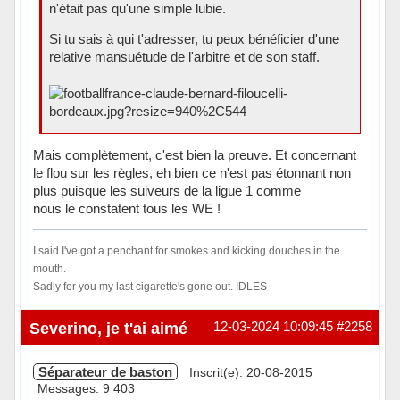
n'était pas qu'une simple lubie.
Si tu sais à qui t'adresser, tu peux bénéficier d'une
relative mansuétude de l'arbitre et de son staff.
Mais complètement, c'est bien la preuve. Et concernant
le flou sur les règles, eh bien ce n'est pas étonnant non
plus puisque les suiveurs de la ligue 1 comme
nous le constatent tous les WE !
I said I've got a penchant for smokes and kicking douches in the
mouth.
Sadly for you my last cigarette's gone out. IDLES
Hors ligne
Severino, je t'ai aimé
12-03-2024 10:09:45
#2258
Séparateur de baston
Inscrit(e): 20-08-2015
Messages: 9 403