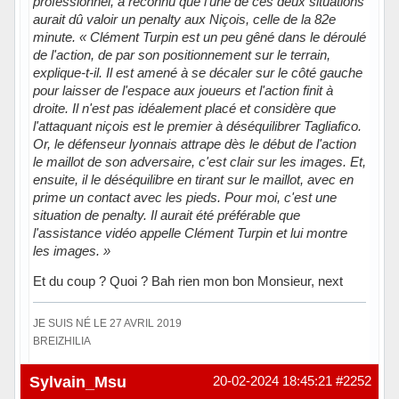
professionnel, a reconnu que l'une de ces deux situations
aurait dû valoir un penalty aux Niçois, celle de la 82e
minute. « Clément Turpin est un peu gêné dans le déroulé
de l'action, de par son positionnement sur le terrain,
explique-t-il. Il est amené à se décaler sur le côté gauche
pour laisser de l'espace aux joueurs et l'action finit à
droite. Il n'est pas idéalement placé et considère que
l'attaquant niçois est le premier à déséquilibrer Tagliafico.
Or, le défenseur lyonnais attrape dès le début de l'action
le maillot de son adversaire, c'est clair sur les images. Et,
ensuite, il le déséquilibre en tirant sur le maillot, avec en
prime un contact avec les pieds. Pour moi, c'est une
situation de penalty. Il aurait été préférable que
l'assistance vidéo appelle Clément Turpin et lui montre
les images. »
Et du coup ? Quoi ? Bah rien mon bon Monsieur, next
JE SUIS NÉ LE 27 AVRIL 2019
BREIZHILIA
Hors ligne
Sylvain_Msu
20-02-2024 18:45:21
#2252