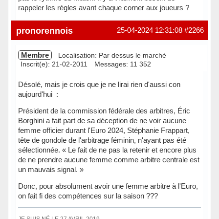
rappeler les règles avant chaque corner aux joueurs ?
Hors ligne
pronorennois
25-04-2024 12:31:08
#2266
Membre
Localisation: Par dessus le marché
Inscrit(e): 21-02-2011
Messages: 11 352
Désolé, mais je crois que je ne lirai rien d'aussi con
aujourd'hui :
Président de la commission fédérale des arbitres, Éric
Borghini a fait part de sa déception de ne voir aucune
femme officier durant l'Euro 2024, Stéphanie Frappart,
tête de gondole de l'arbitrage féminin, n'ayant pas été
sélectionnée. « Le fait de ne pas la retenir et encore plus
de ne prendre aucune femme comme arbitre centrale est
un mauvais signal. »
Donc, pour absolument avoir une femme arbitre à l'Euro,
on fait fi des compétences sur la saison ???
JE SUIS NÉ LE 27 AVRIL 2019