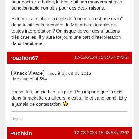
pour contrer le ballon, le bras suit son mouvement, pas
sanctionnable non plus pour ces deux raisons.
Si tu mets en place la règle de "une main est une main",
donc tu siffles la première de Mbemba et tu enlèves
toutes interprétation ? On risque de voir des situations
très cruelles. Il y aura toujours une part d'interprétation
dans l'arbitrage.
roazhon67
12-03-2024 15:19:24
#2261
Knack Vivace
Inscrit(e): 08-08-2013
Messages: 4 594
En basket, un pied est un pied. Peu importe que tu sois
dans la rackette ou ailleurs, c’est sifflé et sanctionné. Et y
a jamais de contestation.
Hopla!
Hors ligne
Puchkin
12-03-2024 15:48:58
#2262