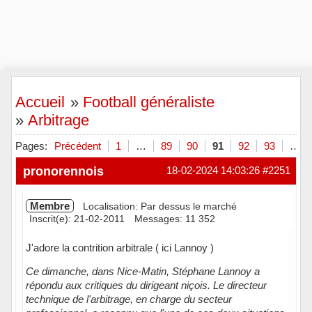
Accueil
»
Football généraliste
»
Arbitrage
Pages:
Précédent
1
…
89
90
91
92
93
…
pronorennois
18-02-2024 14:03:26
#2251
Membre
Localisation: Par dessus le marché
Inscrit(e): 21-02-2011
Messages: 11 352
J'adore la contrition arbitrale ( ici Lannoy )
Ce dimanche, dans Nice-Matin, Stéphane Lannoy a
répondu aux critiques du dirigeant niçois. Le directeur
technique de l'arbitrage, en charge du secteur