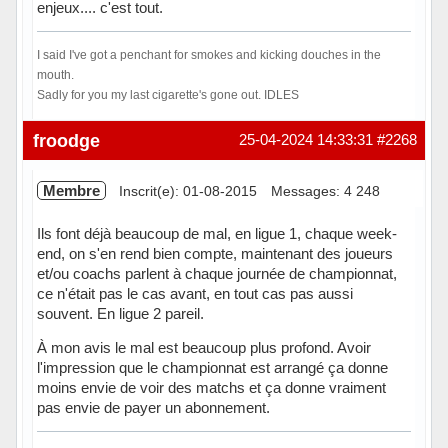
enjeux.... c'est tout.
I said I've got a penchant for smokes and kicking douches in the
mouth.
Sadly for you my last cigarette's gone out. IDLES
Hors ligne
froodge
25-04-2024 14:33:31
#2268
Membre
Inscrit(e): 01-08-2015
Messages: 4 248
Ils font déjà beaucoup de mal, en ligue 1, chaque week-
end, on s'en rend bien compte, maintenant des joueurs
et/ou coachs parlent à chaque journée de championnat,
ce n'était pas le cas avant, en tout cas pas aussi
souvent. En ligue 2 pareil.
À mon avis le mal est beaucoup plus profond. Avoir
l'impression que le championnat est arrangé ça donne
moins envie de voir des matchs et ça donne vraiment
pas envie de payer un abonnement.