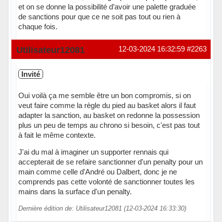
et on se donne la possibilité d’avoir une palette graduée
de sanctions pour que ce ne soit pas tout ou rien à
chaque fois.
Hors ligne
Utilisateur12081
12-03-2024 16:32:59
#2263
Invité
Oui voilà ça me semble être un bon compromis, si on
veut faire comme la règle du pied au basket alors il faut
adapter la sanction, au basket on redonne la possession
plus un peu de temps au chrono si besoin, c'est pas tout
à fait le même contexte.
J'ai du mal à imaginer un supporter rennais qui
accepterait de se refaire sanctionner d'un penalty pour un
main comme celle d'André ou Dalbert, donc je ne
comprends pas cette volonté de sanctionner toutes les
mains dans la surface d'un penalty.
Dernière édition de: Utilisateur12081 (12-03-2024 16:33:30)