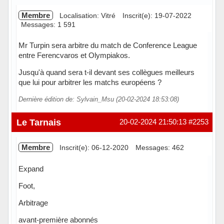
Membre
Localisation: Vitré
Inscrit(e): 19-07-2022
Messages: 1 591
Mr Turpin sera arbitre du match de Conference League
entre Ferencvaros et Olympiakos.
Jusqu'à quand sera t-il devant ses collègues meilleurs
que lui pour arbitrer les matchs européens ?
Dernière édition de: Sylvain_Msu (20-02-2024 18:53:08)
Hors ligne
Le Tarnais
20-02-2024 21:50:13
#2253
Membre
Inscrit(e): 06-12-2020
Messages: 462
Expand
Foot,
Arbitrage
avant-première abonnés