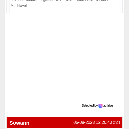
"Là où la volonté est grande, les difficultés diminuent."-Nicolas
Machiavel
Hors ligne
Sowann
06-08-2023 12:20:49
#24