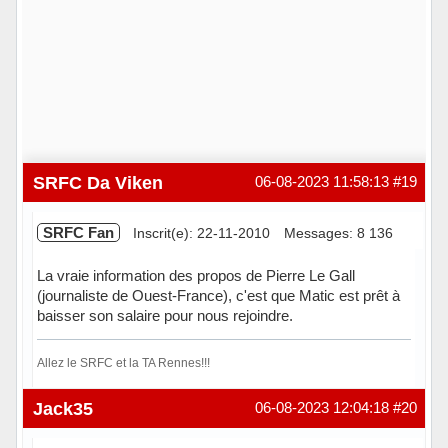
SRFC Da Viken
06-08-2023 11:58:13
#19
SRFC Fan
Inscrit(e): 22-11-2010
Messages: 8 136
La vraie information des propos de Pierre Le Gall
(journaliste de Ouest-France), c'est que Matic est prêt à
baisser son salaire pour nous rejoindre.
Allez le SRFC et la TA Rennes!!!
Hors ligne
Jack35
06-08-2023 12:04:18
#20