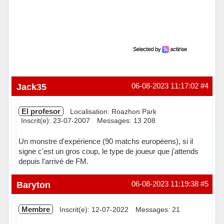
Jack35
06-08-2023 11:17:02
#4
El profesor
Localisation: Roazhon Park
Inscrit(e): 23-07-2007
Messages: 13 208
Un monstre d'expérience (90 matchs européens), si il
signe c'est un gros coup, le type de joueur que j'attends
depuis l'arrivé de FM.
Hors ligne
Baryton
06-08-2023 11:19:38
#5
Membre
Inscrit(e): 12-07-2022
Messages: 21