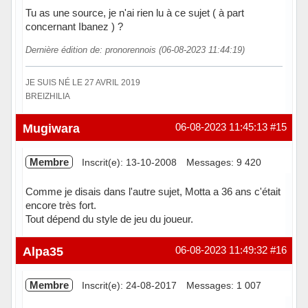
Tu as une source, je n'ai rien lu à ce sujet ( à part
concernant Ibanez ) ?
Dernière édition de: pronorennois (06-08-2023 11:44:19)
JE SUIS NÉ LE 27 AVRIL 2019
BREIZHILIA
Hors ligne
Mugiwara
06-08-2023 11:45:13
#15
Membre
Inscrit(e): 13-10-2008
Messages: 9 420
Comme je disais dans l'autre sujet, Motta a 36 ans c'était
encore très fort.
Tout dépend du style de jeu du joueur.
Hors ligne
Alpa35
06-08-2023 11:49:32
#16
Membre
Inscrit(e): 24-08-2017
Messages: 1 007