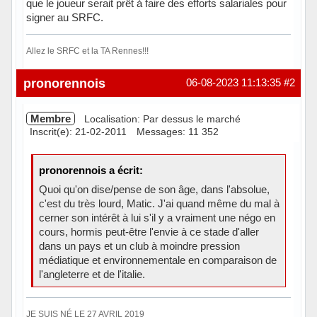
que le joueur serait prêt à faire des efforts salariales pour
signer au SRFC.
Allez le SRFC et la TA Rennes!!!
Hors ligne
pronorennois
06-08-2023 11:13:35
#2
Membre
Localisation: Par dessus le marché
Inscrit(e): 21-02-2011
Messages: 11 352
pronorennois a écrit:
Quoi qu'on dise/pense de son âge, dans l'absolue,
c'est du très lourd, Matic. J'ai quand même du mal à
cerner son intérêt à lui s'il y a vraiment une négo en
cours, hormis peut-être l'envie à ce stade d'aller
dans un pays et un club à moindre pression
médiatique et environnementale en comparaison de
l'angleterre et de l'italie.
JE SUIS NÉ LE 27 AVRIL 2019