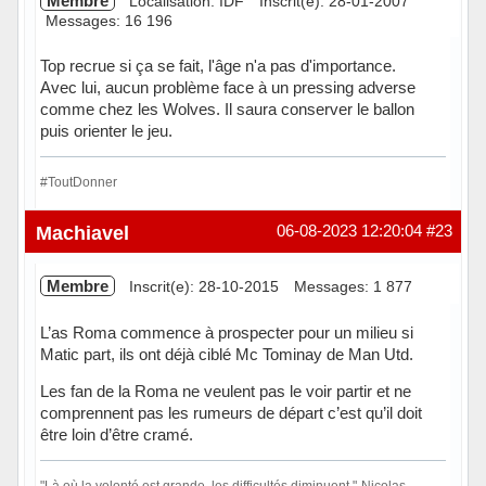
Membre
Localisation: IDF
Inscrit(e): 28-01-2007
Messages: 16 196
Top recrue si ça se fait, l'âge n'a pas d'importance.
Avec lui, aucun problème face à un pressing adverse
comme chez les Wolves. Il saura conserver le ballon
puis orienter le jeu.
#ToutDonner
Hors ligne
Machiavel
06-08-2023 12:20:04
#23
Membre
Inscrit(e): 28-10-2015
Messages: 1 877
L’as Roma commence à prospecter pour un milieu si
Matic part, ils ont déjà ciblé Mc Tominay de Man Utd.
Les fan de la Roma ne veulent pas le voir partir et ne
comprennent pas les rumeurs de départ c’est qu’il doit
être loin d’être cramé.