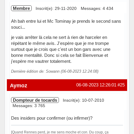
Membre
Inscrit(e): 29-11-2020
Messages: 4 434
Ah bah entre lui et Mc Tominay je prends le second sans
souci...
je vais arrêter là cela ne sert à rien de harceler en
répétant le même avis. J'espère que je me trompe
surtout que je crois que c'est un bon gars avec une
bonne mentalité. Donc si cela se fait Bienvenue et
j'espère me vautrer totalement.
Dernière édition de: Sowann (06-08-2023 12:24:08)
Hors ligne
Aymoz
06-08-2023 12:26:01
#25
Dompteur de tocards
Inscrit(e): 10-07-2010
Messages: 3 765
Des insiders pour confirmer (ou infirmer)?
[Quand Rennes perd, je me sens moche et con. Du coup, ça