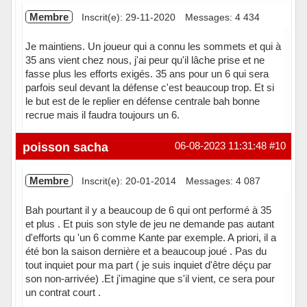
Membre
Inscrit(e): 29-11-2020
Messages: 4 434
Je maintiens. Un joueur qui a connu les sommets et qui à
35 ans vient chez nous, j'ai peur qu'il lâche prise et ne
fasse plus les efforts exigés. 35 ans pour un 6 qui sera
parfois seul devant la défense c'est beaucoup trop. Et si
le but est de le replier en défense centrale bah bonne
recrue mais il faudra toujours un 6.
Hors ligne
poisson sacha
06-08-2023 11:31:48
#10
Membre
Inscrit(e): 20-01-2014
Messages: 4 087
Bah pourtant il y a beaucoup de 6 qui ont performé à 35
et plus . Et puis son style de jeu ne demande pas autant
d'efforts qu 'un 6 comme Kante par exemple. A priori, il a
été bon la saison dernière et a beaucoup joué . Pas du
tout inquiet pour ma part ( je suis inquiet d'être déçu par
son non-arrivée) .Et j'imagine que s'il vient, ce sera pour
un contrat court .