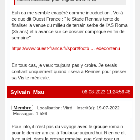
Euh ca me semble exagéré comme introduction . Voilà
ce que dit Ouest France : " le Stade Rennais tente de
finaliser la venue du milieu de terrain serbe de l’AS Roma
(35 ans) et a avancé sur ce dossier compliqué en fin de
semaine"
https://www.ouest-france.fr/sport/footb … edecontenu
En tous cas, je veux toujours pas y croire. Je serais
confiant uniquement quand il sera à Rennes pour passer
sa Visite médicale.
Hors ligne
Sylvain_Msu
06-08-2023 11:24:56
#8
Membre
Localisation: Vitré
Inscrit(e): 19-07-2022
Messages: 1 598
Pour info, il n'est pas du voyage avec le groupe romain
pour le dernier amical à Toulouse aujourd'hui. Rien ne dit
à ce sujet, dans la presse romaine, que c'est pour un