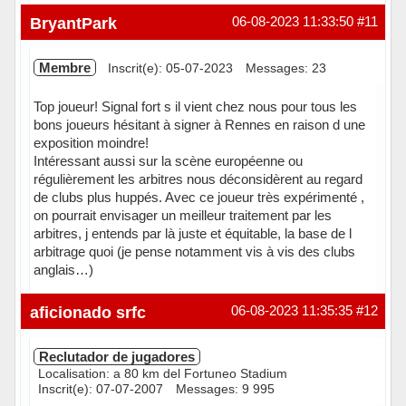
Hors ligne
BryantPark
06-08-2023 11:33:50
#11
Membre
Inscrit(e): 05-07-2023
Messages: 23
Top joueur! Signal fort s il vient chez nous pour tous les
bons joueurs hésitant à signer à Rennes en raison d une
exposition moindre!
Intéressant aussi sur la scène européenne ou
régulièrement les arbitres nous déconsidèrent au regard
de clubs plus huppés. Avec ce joueur très expérimenté ,
on pourrait envisager un meilleur traitement par les
arbitres, j entends par là juste et équitable, la base de l
arbitrage quoi (je pense notamment vis à vis des clubs
anglais…)
Hors ligne
aficionado srfc
06-08-2023 11:35:35
#12
Reclutador de jugadores
Localisation: a 80 km del Fortuneo Stadium
Inscrit(e): 07-07-2007
Messages: 9 995