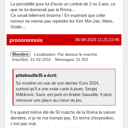
La possibilité pour lui d’avoir un contrat de 2 ou 3 ans, ce
que ne lui donnerait pas la Roma…
Ce serait tellement énorme ! En espérant que cette
rumeur ne vienne pas rejoindre les Kim Min-Jae, Waris,
Godin…
Hors ligne
pronorennois
06-08-2023 11:21:23
#6
Membre
Localisation: Par dessus le marché
Inscrit(e): 21-02-2011
Messages: 11 352
ptitebouille35 a écrit:
Se montrer en vue de son dernier Euro 2024,
surtout qu'il a une vraie carte à jouer, Sergej
Milinkovic Savic est parti en Arabie Saoudite. Il peut
retrouver une place au coeur du jeu.
Il a quand même été de 50 matchs de la Roma la saison
dernière, si je ne me trompe pas. En terme d'exposition,
c'est pas mal.