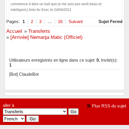
commence à faire un bail que je me suis pas senti beau et
intelligent.]
Anto for Ever, le 24/04/2011
Hors ligne
Pages:
1
2
3
…
16
Suivant
Sujet Fermé
Accueil
»
Transferts
»
[Arrivée] Nemanja Matic (Officiel)
Utilisateurs enregistrés en ligne dans ce sujet:
0
, Invité(s):
1
[Bot] ClaudeBot
aller à
Flux RSS du sujet