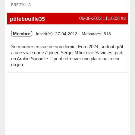
BREIZHILIA
Hors ligne
ptitebouille35
06-08-2023 11:16:08
#3
Membre
Inscrit(e): 27-04-2013
Messages: 818
Se montrer en vue de son dernier Euro 2024, surtout qu'il
a une vraie carte à jouer, Sergej Milinkovic Savic est parti
en Arabie Saoudite. Il peut retrouver une place au coeur
du jeu.
Hors ligne