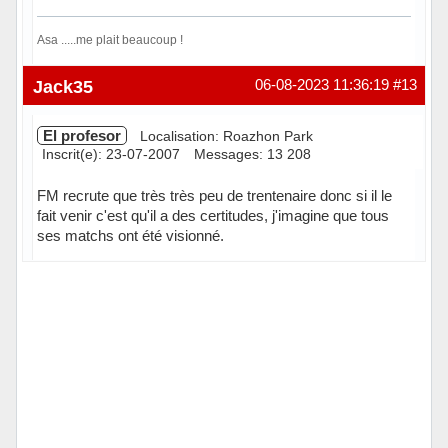
Asa .....me plait beaucoup !
Hors ligne
Jack35
06-08-2023 11:36:19
#13
El profesor
Localisation: Roazhon Park
Inscrit(e): 23-07-2007
Messages: 13 208
FM recrute que très très peu de trentenaire donc si il le
fait venir c'est qu'il a des certitudes, j'imagine que tous
ses matchs ont été visionné.
Hors ligne