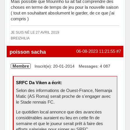
Mais possible que Mourinho lui ait fait comprendre des
choses en terme de temps de jeu pour la nouvelle saison
( tout en souhaitant absolument le garder, de ce que j'ai
compris )
JE SUIS NÉ LE 27 AVRIL 2019
BREIZHILIA
Hors ligne
poisson sacha
06-08-2023 11:21:55
#7
Membre
Inscrit(e): 20-01-2014
Messages: 4 087
SRFC Da Viken a écrit:
Selon des informations de Ouest-France, Nemanja
Matic (AS Roma) serait proche de s'engager avec
le Stade rennais FC.
Le quotidien local annonce que des avancées
considérables auraient eu lieu en cette fin de
semaine et que le joueur serait prêt à faire des
efforts salariales pour signer au SRFC.