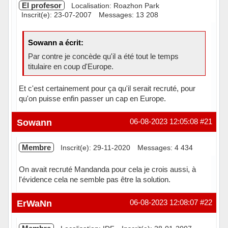
El profesor
Localisation: Roazhon Park
Inscrit(e): 23-07-2007
Messages: 13 208
Sowann a écrit:
Par contre je concède qu'il a été tout le temps
titulaire en coup d'Europe.
Et c'est certainement pour ça qu'il serait recruté, pour
qu'on puisse enfin passer un cap en Europe.
Hors ligne
Sowann
06-08-2023 12:05:08
#21
Membre
Inscrit(e): 29-11-2020
Messages: 4 434
On avait recruté Mandanda pour cela je crois aussi, à
l'évidence cela ne semble pas être la solution.
Hors ligne
ErWaNn
06-08-2023 12:08:07
#22