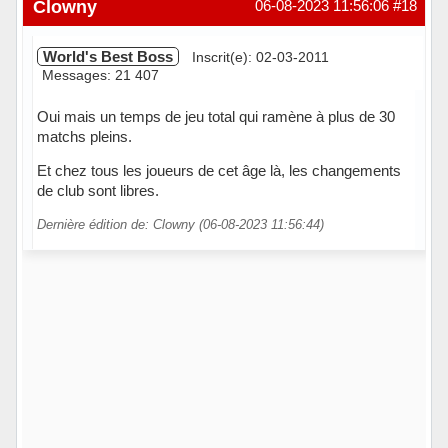
Hors ligne
Clowny
06-08-2023 11:56:06
#18
World's Best Boss
Inscrit(e): 02-03-2011
Messages: 21 407
Oui mais un temps de jeu total qui ramène à plus de 30
matchs pleins.
Et chez tous les joueurs de cet âge là, les changements
de club sont libres.
Dernière édition de: Clowny (06-08-2023 11:56:44)
Hors ligne