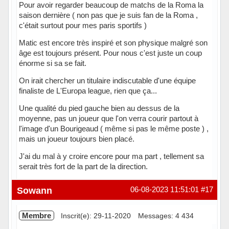
Pour avoir regarder beaucoup de matchs de la Roma la
saison dernière ( non pas que je suis fan de la Roma ,
c'était surtout pour mes paris sportifs )
Matic est encore très inspiré et son physique malgré son
âge est toujours présent. Pour nous c'est juste un coup
énorme si sa se fait.
On irait chercher un titulaire indiscutable d'une équipe
finaliste de L'Europa league, rien que ça...
Une qualité du pied gauche bien au dessus de la
moyenne, pas un joueur que l'on verra courir partout à
l'image d'un Bourigeaud ( même si pas le même poste ) ,
mais un joueur toujours bien placé.
J'ai du mal à y croire encore pour ma part , tellement sa
serait très fort de la part de la direction.
Hors ligne
Sowann
06-08-2023 11:51:01
#17
Membre
Inscrit(e): 29-11-2020
Messages: 4 434