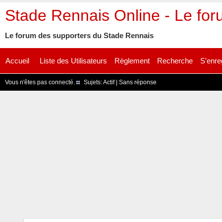
Stade Rennais Online - Le fo
Le forum des supporters du Stade Rennais
Accueil
Liste des Utilisateurs
Règlement
Recherche
S'enre
Vous n'êtes pas connecté.
Sujets:
Actif
|
Sans réponse