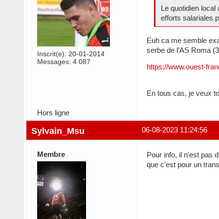
Le quotidien local
efforts salariales
Euh ca me semble exagé
serbe de l’AS Roma (3
Inscrit(e): 20-01-2014
Messages: 4 087
https://www.ouest-fran
En tous cas, je veux t
Hors ligne
Sylvain_Msu
06-08-2023 11:24:56
Membre
Pour info, il n'est pas
que c'est pour un tran