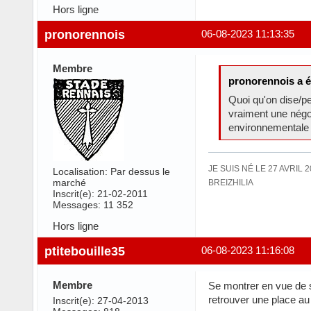
Hors ligne
pronorennois
06-08-2023 11:13:35
Membre
pronorennois a é
Quoi qu'on dise/pe
vraiment une négo 
environnementale e
JE SUIS NÉ LE 27 AVRIL 
Localisation: Par dessus le
marché
BREIZHILIA
Inscrit(e): 21-02-2011
Messages: 11 352
Hors ligne
ptitebouille35
06-08-2023 11:16:08
Membre
Se montrer en vue de so
retrouver une place au
Inscrit(e): 27-04-2013