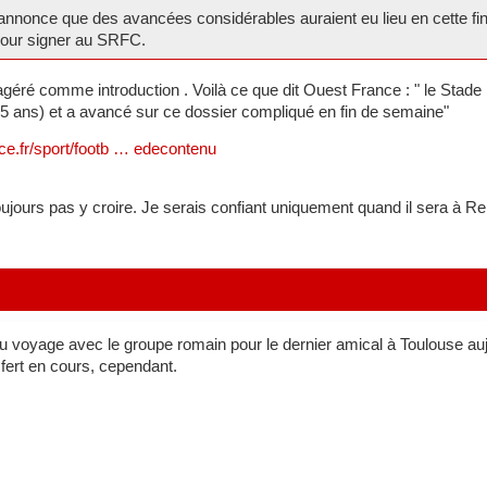
 annonce que des avancées considérables auraient eu lieu en cette fin 
 pour signer au SRFC.
ré comme introduction . Voilà ce que dit Ouest France : " le Stade Re
5 ans) et a avancé sur ce dossier compliqué en fin de semaine"
ce.fr/sport/footb … edecontenu
oujours pas y croire. Je serais confiant uniquement quand il sera à R
 du voyage avec le groupe romain pour le dernier amical à Toulouse auj
sfert en cours, cependant.