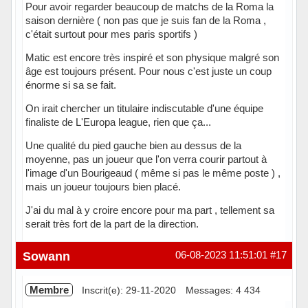
Pour avoir regarder beaucoup de matchs de la Roma la
saison dernière ( non pas que je suis fan de la Roma ,
c'était surtout pour mes paris sportifs )
Matic est encore très inspiré et son physique malgré son
âge est toujours présent. Pour nous c'est juste un coup
énorme si sa se fait.
On irait chercher un titulaire indiscutable d'une équipe
finaliste de L'Europa league, rien que ça...
Une qualité du pied gauche bien au dessus de la
moyenne, pas un joueur que l'on verra courir partout à
l'image d'un Bourigeaud ( même si pas le même poste ) ,
mais un joueur toujours bien placé.
J'ai du mal à y croire encore pour ma part , tellement sa
serait très fort de la part de la direction.
Hors ligne
Sowann
06-08-2023 11:51:01
#17
Membre
Inscrit(e): 29-11-2020
Messages: 4 434