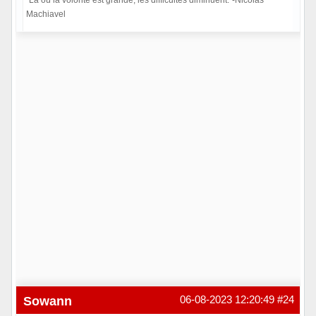
"Là où la volonté est grande, les difficultés diminuent."-Nicolas
Machiavel
Hors ligne
Sowann
06-08-2023 12:20:49
#24