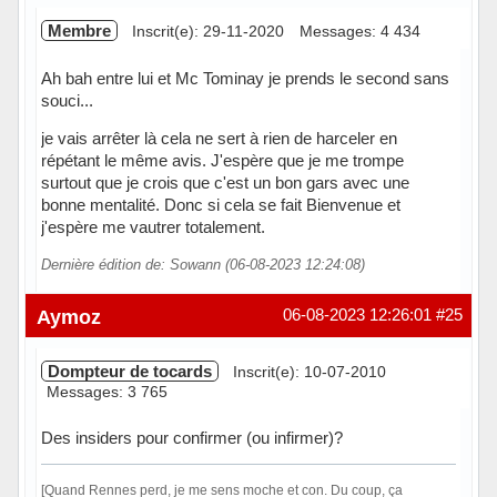
Membre
Inscrit(e): 29-11-2020
Messages: 4 434
Ah bah entre lui et Mc Tominay je prends le second sans
souci...
je vais arrêter là cela ne sert à rien de harceler en
répétant le même avis. J'espère que je me trompe
surtout que je crois que c'est un bon gars avec une
bonne mentalité. Donc si cela se fait Bienvenue et
j'espère me vautrer totalement.
Dernière édition de: Sowann (06-08-2023 12:24:08)
Hors ligne
Aymoz
06-08-2023 12:26:01
#25
Dompteur de tocards
Inscrit(e): 10-07-2010
Messages: 3 765
Des insiders pour confirmer (ou infirmer)?
[Quand Rennes perd, je me sens moche et con. Du coup, ça