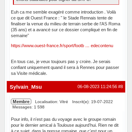
Euh ca me semble exagéré comme introduction . Voilà
ce que dit Ouest France : " le Stade Rennais tente de
finaliser la venue du milieu de terrain serbe de l’AS Roma
(35 ans) et a avancé sur ce dossier compliqué en fin de
semaine"
https://www.ouest-france.fr/sport/footb … edecontenu
En tous cas, je veux toujours pas y croire. Je serais
confiant uniquement quand il sera à Rennes pour passer
sa Visite médicale.
Hors ligne
Sylvain_Msu
06-08-2023 11:24:56
#8
Membre
Localisation: Vitré
Inscrit(e): 19-07-2022
Messages: 1 598
Pour info, il n'est pas du voyage avec le groupe romain
pour le dernier amical à Toulouse aujourd'hui. Rien ne dit
à ce sujet, dans la presse romaine, que c'est pour un