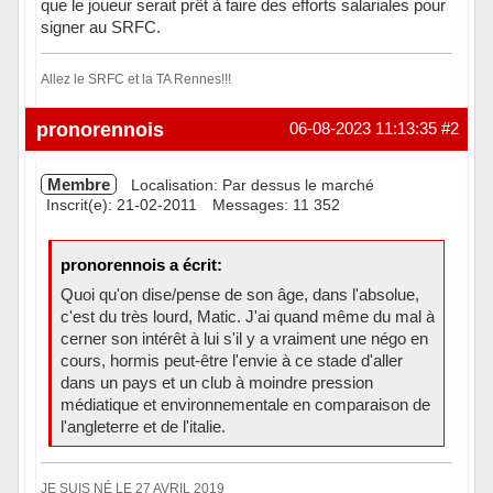
que le joueur serait prêt à faire des efforts salariales pour
signer au SRFC.
Allez le SRFC et la TA Rennes!!!
Hors ligne
pronorennois
06-08-2023 11:13:35
#2
Membre
Localisation: Par dessus le marché
Inscrit(e): 21-02-2011
Messages: 11 352
pronorennois a écrit:
Quoi qu'on dise/pense de son âge, dans l'absolue,
c'est du très lourd, Matic. J'ai quand même du mal à
cerner son intérêt à lui s'il y a vraiment une négo en
cours, hormis peut-être l'envie à ce stade d'aller
dans un pays et un club à moindre pression
médiatique et environnementale en comparaison de
l'angleterre et de l'italie.
JE SUIS NÉ LE 27 AVRIL 2019