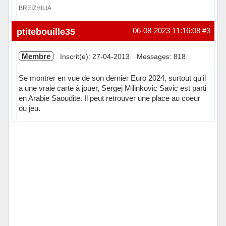
BREIZHILIA
Hors ligne
ptitebouille35
06-08-2023 11:16:08
#3
Membre
Inscrit(e): 27-04-2013
Messages: 818
Se montrer en vue de son dernier Euro 2024, surtout qu'il
a une vraie carte à jouer, Sergej Milinkovic Savic est parti
en Arabie Saoudite. Il peut retrouver une place au coeur
du jeu.
Hors ligne