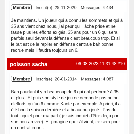
Membre
Inscrit(e): 29-11-2020
Messages: 4 434
Je maintiens. Un joueur qui a connu les sommets et qui à
35 ans vient chez nous, j'ai peur qu'il lâche prise et ne
fasse plus les efforts exigés. 35 ans pour un 6 qui sera
parfois seul devant la défense c'est beaucoup trop. Et si
le but est de le replier en défense centrale bah bonne
recrue mais il faudra toujours un 6.
Hors ligne
poisson sacha
06-08-2023 11:31:48
#10
Membre
Inscrit(e): 20-01-2014
Messages: 4 087
Bah pourtant il y a beaucoup de 6 qui ont performé à 35
et plus . Et puis son style de jeu ne demande pas autant
d'efforts qu 'un 6 comme Kante par exemple. A priori, il a
été bon la saison dernière et a beaucoup joué . Pas du
tout inquiet pour ma part ( je suis inquiet d'être déçu par
son non-arrivée) .Et j'imagine que s'il vient, ce sera pour
un contrat court .