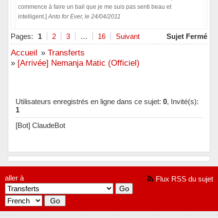
commence à faire un bail que je me suis pas senti beau et
intelligent.]
Anto for Ever, le 24/04/2011
Hors ligne
Pages:
1
2
3
…
16
Suivant
Sujet Fermé
Accueil
»
Transferts
»
[Arrivée] Nemanja Matic (Officiel)
Utilisateurs enregistrés en ligne dans ce sujet:
0
, Invité(s):
1
[Bot] ClaudeBot
aller à
Flux RSS du sujet