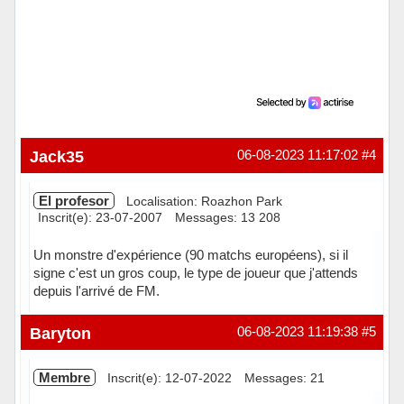
Jack35
06-08-2023 11:17:02
#4
El profesor
Localisation: Roazhon Park
Inscrit(e): 23-07-2007
Messages: 13 208
Un monstre d'expérience (90 matchs européens), si il
signe c'est un gros coup, le type de joueur que j'attends
depuis l'arrivé de FM.
Hors ligne
Baryton
06-08-2023 11:19:38
#5
Membre
Inscrit(e): 12-07-2022
Messages: 21