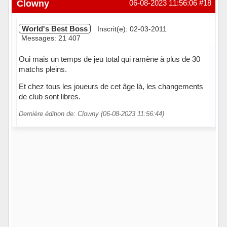
Hors ligne
Clowny
06-08-2023 11:56:06
#18
World's Best Boss
Inscrit(e): 02-03-2011
Messages: 21 407
Oui mais un temps de jeu total qui ramène à plus de 30
matchs pleins.
Et chez tous les joueurs de cet âge là, les changements
de club sont libres.
Dernière édition de: Clowny (06-08-2023 11:56:44)
Hors ligne