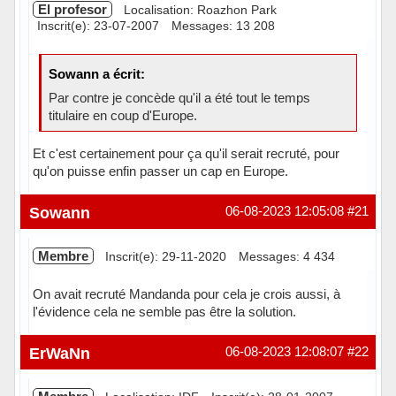
El profesor
Localisation: Roazhon Park
Inscrit(e): 23-07-2007
Messages: 13 208
Sowann a écrit:
Par contre je concède qu'il a été tout le temps
titulaire en coup d'Europe.
Et c'est certainement pour ça qu'il serait recruté, pour
qu'on puisse enfin passer un cap en Europe.
Hors ligne
Sowann
06-08-2023 12:05:08
#21
Membre
Inscrit(e): 29-11-2020
Messages: 4 434
On avait recruté Mandanda pour cela je crois aussi, à
l'évidence cela ne semble pas être la solution.
Hors ligne
ErWaNn
06-08-2023 12:08:07
#22