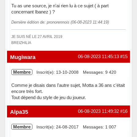
Tu as une source, je n'ai rien lu à ce sujet ( à part
concernant Ibanez ) ?
Dernière édition de: pronorennois (06-08-2023 11:44:19)
JE SUIS NÉ LE 27 AVRIL 2019
BREIZHILIA
Hors ligne
Mugiwara
06-08-2023 11:45:13
#15
Membre
Inscrit(e): 13-10-2008
Messages: 9 420
Comme je disais dans l'autre sujet, Motta a 36 ans c'était
encore très fort.
Tout dépend du style de jeu du joueur.
Hors ligne
Alpa35
06-08-2023 11:49:32
#16
Membre
Inscrit(e): 24-08-2017
Messages: 1 007