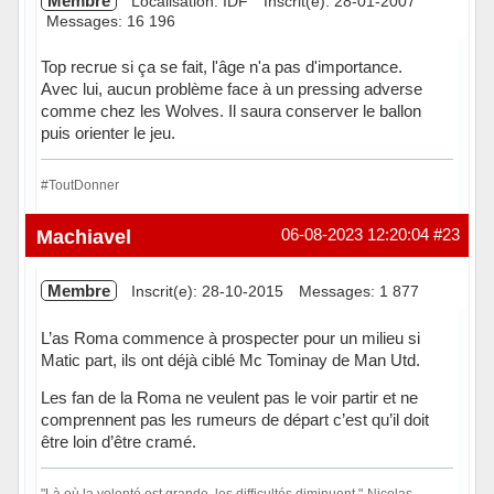
Membre
Localisation: IDF
Inscrit(e): 28-01-2007
Messages: 16 196
Top recrue si ça se fait, l'âge n'a pas d'importance.
Avec lui, aucun problème face à un pressing adverse
comme chez les Wolves. Il saura conserver le ballon
puis orienter le jeu.
#ToutDonner
Hors ligne
Machiavel
06-08-2023 12:20:04
#23
Membre
Inscrit(e): 28-10-2015
Messages: 1 877
L’as Roma commence à prospecter pour un milieu si
Matic part, ils ont déjà ciblé Mc Tominay de Man Utd.
Les fan de la Roma ne veulent pas le voir partir et ne
comprennent pas les rumeurs de départ c’est qu’il doit
être loin d’être cramé.