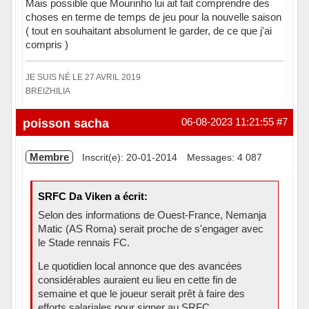
Mais possible que Mourinho lui ait fait comprendre des
choses en terme de temps de jeu pour la nouvelle saison
( tout en souhaitant absolument le garder, de ce que j'ai
compris )
JE SUIS NÉ LE 27 AVRIL 2019
BREIZHILIA
Hors ligne
poisson sacha
06-08-2023 11:21:55
#7
Membre
Inscrit(e): 20-01-2014
Messages: 4 087
SRFC Da Viken a écrit:
Selon des informations de Ouest-France, Nemanja
Matic (AS Roma) serait proche de s'engager avec
le Stade rennais FC.
Le quotidien local annonce que des avancées
considérables auraient eu lieu en cette fin de
semaine et que le joueur serait prêt à faire des
efforts salariales pour signer au SRFC.