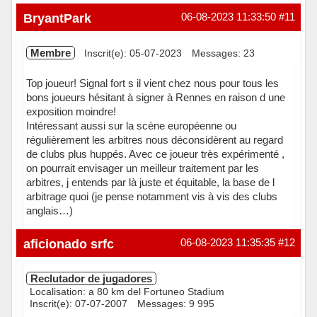
Hors ligne
BryantPark
06-08-2023 11:33:50
#11
Membre
Inscrit(e): 05-07-2023
Messages: 23
Top joueur! Signal fort s il vient chez nous pour tous les
bons joueurs hésitant à signer à Rennes en raison d une
exposition moindre!
Intéressant aussi sur la scène européenne ou
régulièrement les arbitres nous déconsidèrent au regard
de clubs plus huppés. Avec ce joueur très expérimenté ,
on pourrait envisager un meilleur traitement par les
arbitres, j entends par là juste et équitable, la base de l
arbitrage quoi (je pense notamment vis à vis des clubs
anglais…)
Hors ligne
aficionado srfc
06-08-2023 11:35:35
#12
Reclutador de jugadores
Localisation: a 80 km del Fortuneo Stadium
Inscrit(e): 07-07-2007
Messages: 9 995