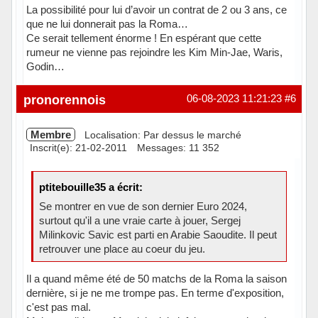
La possibilité pour lui d’avoir un contrat de 2 ou 3 ans, ce
que ne lui donnerait pas la Roma…
Ce serait tellement énorme ! En espérant que cette
rumeur ne vienne pas rejoindre les Kim Min-Jae, Waris,
Godin…
Hors ligne
pronorennois
06-08-2023 11:21:23
#6
Membre
Localisation: Par dessus le marché
Inscrit(e): 21-02-2011
Messages: 11 352
ptitebouille35 a écrit:
Se montrer en vue de son dernier Euro 2024,
surtout qu'il a une vraie carte à jouer, Sergej
Milinkovic Savic est parti en Arabie Saoudite. Il peut
retrouver une place au coeur du jeu.
Il a quand même été de 50 matchs de la Roma la saison
dernière, si je ne me trompe pas. En terme d'exposition,
c'est pas mal.