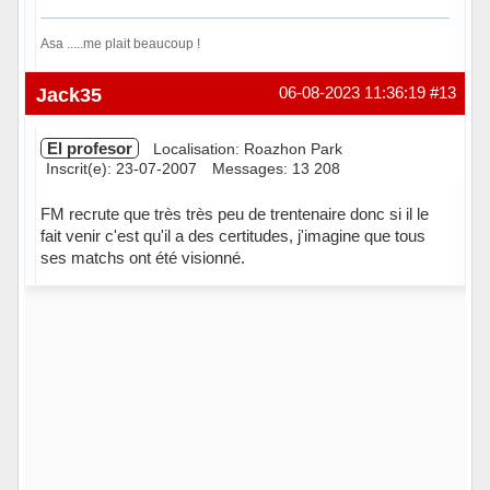
Asa .....me plait beaucoup !
Hors ligne
Jack35
06-08-2023 11:36:19
#13
El profesor
Localisation: Roazhon Park
Inscrit(e): 23-07-2007
Messages: 13 208
FM recrute que très très peu de trentenaire donc si il le
fait venir c'est qu'il a des certitudes, j'imagine que tous
ses matchs ont été visionné.
Hors ligne