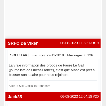
SRFC Da Viken
06-08-2023 11:58:13
#19
SRFC Fan
Inscrit(e): 22-11-2010
Messages: 8 136
La vraie information des propos de Pierre Le Gall
(journaliste de Ouest-France), c'est que Matic est prêt à
baisser son salaire pour nous rejoindre.
Allez le SRFC et la TA Rennes!!!
Hors ligne
Jack35
06-08-2023 12:04:18
#20