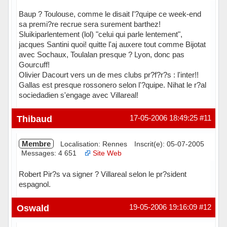
Baup ? Toulouse, comme le disait l'?quipe ce week-end
sa premi?re recrue sera surement barthez!
Sluikiparlentement (lol) "celui qui parle lentement",
jacques Santini quoi! quitte l'aj auxere tout comme Bijotat
avec Sochaux, Toulalan presque ? Lyon, donc pas
Gourcuff!
Olivier Dacourt vers un de mes clubs pr?f?r?s : l'inter!!
Gallas est presque rossonero selon l'?quipe. Nihat le r?al
sociedadien s'engage avec Villareal!
Hors ligne
Thibaud
17-05-2006 18:49:25
#11
Membre
Localisation: Rennes
Inscrit(e): 05-07-2005
Messages: 4 651
Site Web
Robert Pir?s va signer ? Villareal selon le pr?sident
espagnol.
Hors ligne
Oswald
19-05-2006 19:16:09
#12