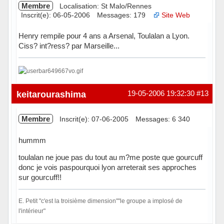
Membre
Localisation: St Malo/Rennes
Inscrit(e): 06-05-2006
Messages: 179
Site Web
Henry rempile pour 4 ans a Arsenal, Toulalan a Lyon.
Ciss? int?ress? par Marseille...
Hors ligne
keitarourashima
19-05-2006 19:32:30
#13
Membre
Inscrit(e): 07-06-2005
Messages: 6 340
hummm
toulalan ne joue pas du tout au m?me poste que gourcuff
donc je vois paspourquoi lyon arreterait ses approches
sur gourcuff!!
E. Petit "c'est la troisième dimension""le groupe a implosé de
l'intérieur"