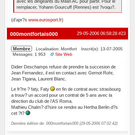
avec les dirigeants du Milan AC pour partir. Pour le
remplacer, Yohann Gourcuff (Rennes) est ?voqu?.
(d'apr?s
www.eurosport.fr
)
Hors ligne
000montfortais000
29-05-2006 06:58:28
#23
Membre
Localisation: Montfort
Inscrit(e): 13-07-2005
Messages: 1 953
Site Web
Didier Deschamps refuse de prendre la succesion de
Jean Fernandez, il est en contact avec Gernot Rohr,
Jean TIgana, Laurent Blanc.
Le fr?re ? faty, Faty
en fin de contrat avec strasbourg
a trouv? un accord pour un contrat de 5 ans avec la
direction du club de l'AS Roma.
Mathieu Chalm? d?sire se rendre au Hertha Berlin d?s
cet ?t?
Dernière édition de: 000montfortais000 (29-05-2006 07:02:42)