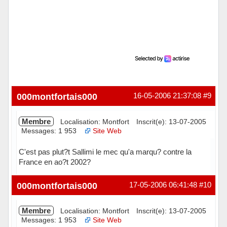
000montfortais000
16-05-2006 21:37:08
#9
Membre
Localisation: Montfort
Inscrit(e): 13-07-2005
Messages: 1 953
Site Web
C'est pas plut?t Sallimi le mec qu'a marqu? contre la
France en ao?t 2002?
Hors ligne
000montfortais000
17-05-2006 06:41:48
#10
Membre
Localisation: Montfort
Inscrit(e): 13-07-2005
Messages: 1 953
Site Web