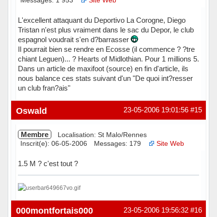
Messages: 1 953
Site Web
L'excellent attaquant du Deportivo La Corogne, Diego
Tristan n'est plus vraiment dans le sac du Depor, le club
espagnol voudrait s'en d?barrasser
Il pourrait bien se rendre en Ecosse (il commence ? ?tre
chiant Leguen)... ? Hearts of Midlothian. Pour 1 millions 5.
Dans un article de maxifoot (source) en fin d'article, ils
nous balance ces stats suivant d'un "De quoi int?resser
un club fran?ais"
Hors ligne
Oswald
23-05-2006 19:01:56
#15
Membre
Localisation: St Malo/Rennes
Inscrit(e): 06-05-2006
Messages: 179
Site Web
1.5 M ? c'est tout ?
Hors ligne
000montfortais000
23-05-2006 19:56:32
#16