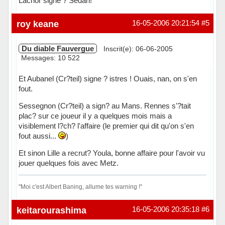
Lachor signe ? Sedan!
Hors ligne
roy keane
16-05-2006 20:21:54
#5
Du diable Fauvergue
Inscrit(e): 06-06-2005
Messages: 10 522
Et Aubanel (Cr?teil) signe ? istres ! Ouais, nan, on s'en
fout.
Sessegnon (Cr?teil) a sign? au Mans. Rennes s'?tait
plac? sur ce joueur il y a quelques mois mais a
visiblement l?ch? l'affaire (le premier qui dit qu'on s'en
fout aussi...
)
Et sinon Lille a recrut? Youla, bonne affaire pour l'avoir vu
jouer quelques fois avec Metz.
"Moi c'est Albert Baning, allume tes warning !"
Hors ligne
keitarourashima
16-05-2006 20:35:18
#6