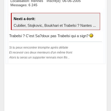
Localisation: Rennes
Inscrit(e): 06-06-2005
Messages: 6 245
Nexti a écrit:
Cubilier, Stojkovic, Boukhari et Trabelsi ? Nantes ...
Trabelsi ? C'est Sa?doux pas Trabelsi qui a sign?
Si tu peux rencontrer triomphe après défaite
Et recevoir ces deux menteurs d'un même front
Alors tu seras un supporter rennais mon fils ..
Hors ligne