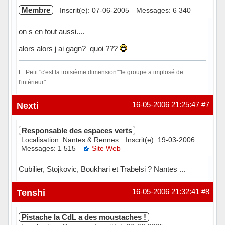
Membre
Inscrit(e): 07-06-2005
Messages: 6 340
on s en fout aussi....
alors alors j ai gagn? quoi ???
E. Petit "c'est la troisième dimension""le groupe a implosé de
l'intérieur"
Hors ligne
Nexti
16-05-2006 21:25:47
#7
Responsable des espaces verts
Localisation: Nantes & Rennes
Inscrit(e): 19-03-2006
Messages: 1 515
Site Web
Cubilier, Stojkovic, Boukhari et Trabelsi ? Nantes ...
Hors ligne
Tenshi
16-05-2006 21:32:41
#8
Pistache la CdL a des moustaches !