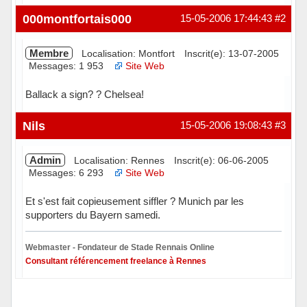
Hors ligne
000montfortais000
15-05-2006 17:44:43
#2
Membre
Localisation: Montfort
Inscrit(e): 13-07-2005
Messages: 1 953
Site Web
Ballack a sign? ? Chelsea!
Hors ligne
Nils
15-05-2006 19:08:43
#3
Admin
Localisation: Rennes
Inscrit(e): 06-06-2005
Messages: 6 293
Site Web
Et s'est fait copieusement siffler ? Munich par les
supporters du Bayern samedi.
Webmaster - Fondateur de Stade Rennais Online
Consultant référencement freelance à Rennes
Hors ligne