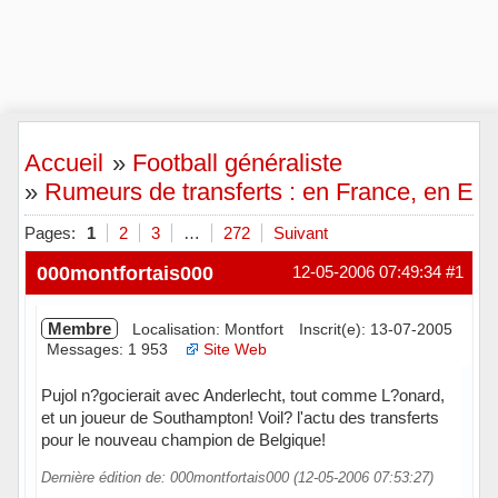
Accueil
»
Football généraliste
»
Rumeurs de transferts : en France, en Eu
Pages:
1
2
3
…
272
Suivant
000montfortais000
12-05-2006 07:49:34
#1
Membre
Localisation: Montfort
Inscrit(e): 13-07-2005
Messages: 1 953
Site Web
Pujol n?gocierait avec Anderlecht, tout comme L?onard,
et un joueur de Southampton! Voil? l'actu des transferts
pour le nouveau champion de Belgique!
Dernière édition de: 000montfortais000 (12-05-2006 07:53:27)