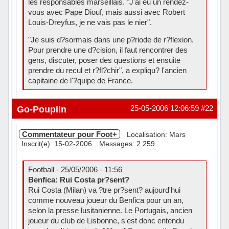
les responsables marseillais. "J'ai eu un rendez-
vous avec Pape Diouf, mais aussi avec Robert
Louis-Dreyfus, je ne vais pas le nier".
"Je suis d?sormais dans une p?riode de r?flexion.
Pour prendre une d?cision, il faut rencontrer des
gens, discuter, poser des questions et ensuite
prendre du recul et r?fl?chir", a expliqu? l'ancien
capitaine de l'?quipe de France.
Hors ligne
Go-Pouplin
25-05-2006 12:06:59
#22
Commentateur pour Foot+
Localisation: Mars
Inscrit(e): 15-02-2006
Messages: 2 259
Football - 25/05/2006 - 11:56
Benfica: Rui Costa pr?sent?
Rui Costa (Milan) va ?tre pr?sent? aujourd'hui
comme nouveau joueur du Benfica pour un an,
selon la presse lusitanienne. Le Portugais, ancien
joueur du club de Lisbonne, s'est donc entendu