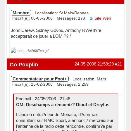
Membre
Localisation: St Malo/Rennes
Inscrit(e): 06-05-2006
Messages: 179
Site Web
John Carew, Sidney Govou, Anthony R?veill?re
accepterait de jouer a LOM ??:/
Hors ligne
Go-Pouplin
24-05-2006 21:59:29
#21
Commentateur pour Foot+
Localisation: Mars
Inscrit(e): 15-02-2006
Messages: 2 259
Football - 24/05/2006 - 21:46
OM: Deschamps a rencontr? Diouf et Dreyfus
L'ancien entra?neur de Monaco, d?sormais
consultant sur RMC Sport, a annonc? mercredi sur
l'antenne de la radio cette rencontre, confirm?e par