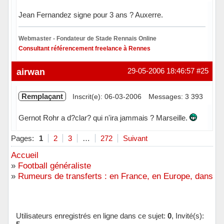
Jean Fernandez signe pour 3 ans ? Auxerre.
Webmaster - Fondateur de Stade Rennais Online
Consultant référencement freelance à Rennes
Hors ligne
airwan
29-05-2006 18:46:57
#25
Remplaçant
Inscrit(e): 06-03-2006
Messages: 3 393
Gernot Rohr a d?clar? qui n'ira jammais ? Marseille.
Hors ligne
Pages:
1
2
3
…
272
Suivant
Accueil
»
Football généraliste
»
Rumeurs de transferts : en France, en Europe, dans l
Utilisateurs enregistrés en ligne dans ce sujet:
0
, Invité(s):