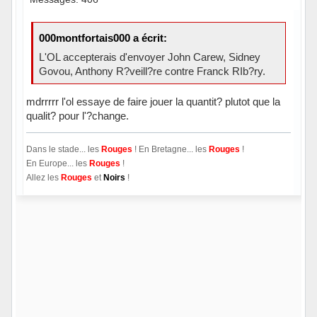
000montfortais000 a écrit:
L'OL accepterais d'envoyer John Carew, Sidney
Govou, Anthony R?veill?re contre Franck RIb?ry.
mdrrrrr l'ol essaye de faire jouer la quantit? plutot que la
qualit? pour l'?change.
Dans le stade... les
Rouges
! En Bretagne... les
Rouges
!
En Europe... les
Rouges
!
Allez les
Rouges
et
Noirs
!
Hors ligne