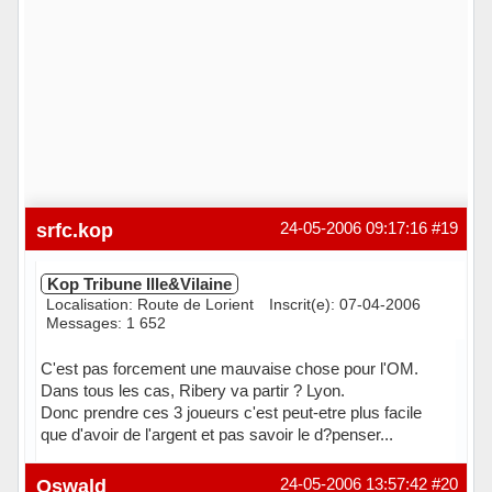
srfc.kop
24-05-2006 09:17:16
#19
Kop Tribune Ille&Vilaine
Localisation: Route de Lorient
Inscrit(e): 07-04-2006
Messages: 1 652
C'est pas forcement une mauvaise chose pour l'OM.
Dans tous les cas, Ribery va partir ? Lyon.
Donc prendre ces 3 joueurs c'est peut-etre plus facile
que d'avoir de l'argent et pas savoir le d?penser...
Hors ligne
Oswald
24-05-2006 13:57:42
#20