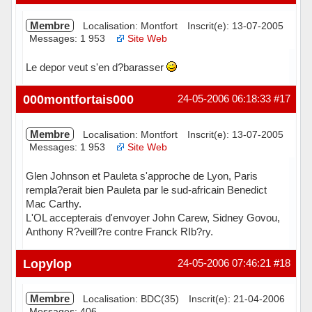
Membre
Localisation: Montfort
Inscrit(e): 13-07-2005
Messages: 1 953
Site Web
Le depor veut s'en d?barasser
Hors ligne
000montfortais000
24-05-2006 06:18:33
#17
Membre
Localisation: Montfort
Inscrit(e): 13-07-2005
Messages: 1 953
Site Web
Glen Johnson et Pauleta s'approche de Lyon, Paris
rempla?erait bien Pauleta par le sud-africain Benedict
Mac Carthy.
L'OL accepterais d'envoyer John Carew, Sidney Govou,
Anthony R?veill?re contre Franck RIb?ry.
Hors ligne
Lopylop
24-05-2006 07:46:21
#18
Membre
Localisation: BDC(35)
Inscrit(e): 21-04-2006
Messages: 406