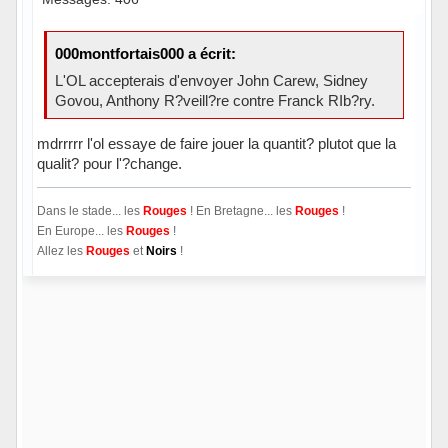
000montfortais000 a écrit:
L'OL accepterais d'envoyer John Carew, Sidney
Govou, Anthony R?veill?re contre Franck RIb?ry.
mdrrrrr l'ol essaye de faire jouer la quantit? plutot que la
qualit? pour l'?change.
Dans le stade... les
Rouges
! En Bretagne... les
Rouges
!
En Europe... les
Rouges
!
Allez les
Rouges
et
Noirs
!
Hors ligne