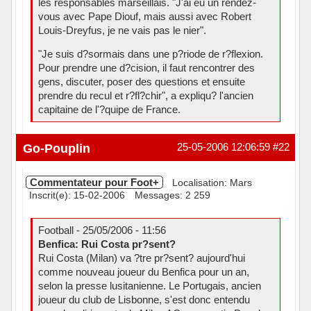
les responsables marseillais. "J'ai eu un rendez-
vous avec Pape Diouf, mais aussi avec Robert
Louis-Dreyfus, je ne vais pas le nier".
"Je suis d?sormais dans une p?riode de r?flexion.
Pour prendre une d?cision, il faut rencontrer des
gens, discuter, poser des questions et ensuite
prendre du recul et r?fl?chir", a expliqu? l'ancien
capitaine de l'?quipe de France.
Hors ligne
Go-Pouplin
25-05-2006 12:06:59
#22
Commentateur pour Foot+
Localisation: Mars
Inscrit(e): 15-02-2006
Messages: 2 259
Football - 25/05/2006 - 11:56
Benfica: Rui Costa pr?sent?
Rui Costa (Milan) va ?tre pr?sent? aujourd'hui
comme nouveau joueur du Benfica pour un an,
selon la presse lusitanienne. Le Portugais, ancien
joueur du club de Lisbonne, s'est donc entendu