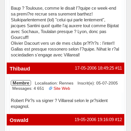
Baup ? Toulouse, comme le disait l'?quipe ce week-end
sa premi?re recrue sera surement barthez!
Sluikiparlentement (lol) "celui qui parle lentement",
jacques Santini quoi! quitte l'aj auxere tout comme Bijotat
avec Sochaux, Toulalan presque ? Lyon, donc pas
Gourcuff!
Olivier Dacourt vers un de mes clubs pr?f?r?s : l'inter!!
Gallas est presque rossonero selon l'?quipe. Nihat le r?al
sociedadien s'engage avec Villareal!
Hors ligne
Thibaud
17-05-2006 18:49:25
#11
Membre
Localisation: Rennes
Inscrit(e): 05-07-2005
Messages: 4 651
Site Web
Robert Pir?s va signer ? Villareal selon le pr?sident
espagnol.
Hors ligne
Oswald
19-05-2006 19:16:09
#12