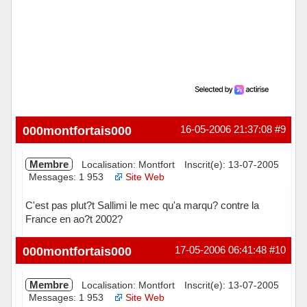
000montfortais000
16-05-2006 21:37:08
#9
Membre
Localisation: Montfort
Inscrit(e): 13-07-2005
Messages: 1 953
Site Web
C'est pas plut?t Sallimi le mec qu'a marqu? contre la
France en ao?t 2002?
Hors ligne
000montfortais000
17-05-2006 06:41:48
#10
Membre
Localisation: Montfort
Inscrit(e): 13-07-2005
Messages: 1 953
Site Web