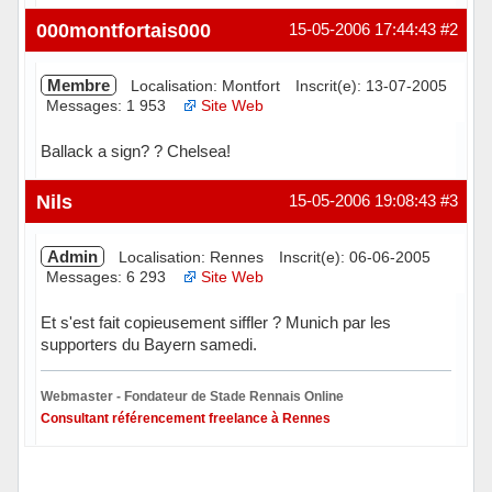
Hors ligne
000montfortais000
15-05-2006 17:44:43
#2
Membre
Localisation: Montfort
Inscrit(e): 13-07-2005
Messages: 1 953
Site Web
Ballack a sign? ? Chelsea!
Hors ligne
Nils
15-05-2006 19:08:43
#3
Admin
Localisation: Rennes
Inscrit(e): 06-06-2005
Messages: 6 293
Site Web
Et s'est fait copieusement siffler ? Munich par les
supporters du Bayern samedi.
Webmaster - Fondateur de Stade Rennais Online
Consultant référencement freelance à Rennes
Hors ligne