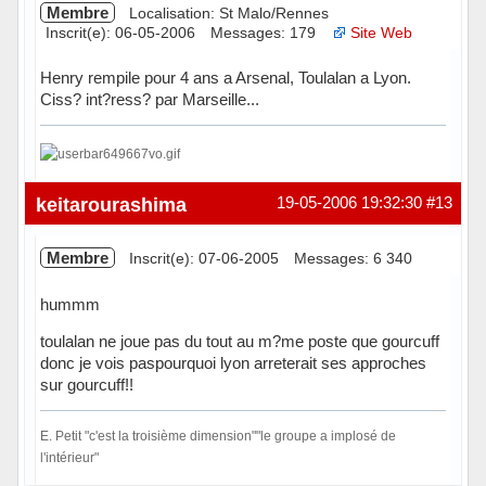
Membre
Localisation: St Malo/Rennes
Inscrit(e): 06-05-2006
Messages: 179
Site Web
Henry rempile pour 4 ans a Arsenal, Toulalan a Lyon.
Ciss? int?ress? par Marseille...
Hors ligne
keitarourashima
19-05-2006 19:32:30
#13
Membre
Inscrit(e): 07-06-2005
Messages: 6 340
hummm
toulalan ne joue pas du tout au m?me poste que gourcuff
donc je vois paspourquoi lyon arreterait ses approches
sur gourcuff!!
E. Petit "c'est la troisième dimension""le groupe a implosé de
l'intérieur"