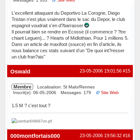
Messages: 1 953
Site Web
L'excellent attaquant du Deportivo La Corogne, Diego
Tristan n'est plus vraiment dans le sac du Depor, le club
espagnol voudrait s'en d?barrasser
Il pourrait bien se rendre en Ecosse (il commence ? ?tre
chiant Leguen)... ? Hearts of Midlothian. Pour 1 millions 5.
Dans un article de maxifoot (source) en fin d'article, ils
nous balance ces stats suivant d'un "De quoi int?resser
un club fran?ais"
Hors ligne
Oswald
23-05-2006 19:01:56
#15
Membre
Localisation: St Malo/Rennes
Inscrit(e): 06-05-2006
Messages: 179
Site Web
1.5 M ? c'est tout ?
Hors ligne
000montfortais000
23-05-2006 19:56:32
#16