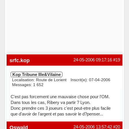
srfc.kop
24-05-2006 09:17:16
#19
Kop Tribune Ille&Vilaine
Localisation: Route de Lorient
Inscrit(e): 07-04-2006
Messages: 1 652
C'est pas forcement une mauvaise chose pour l'OM.
Dans tous les cas, Ribery va partir ? Lyon.
Donc prendre ces 3 joueurs c'est peut-etre plus facile
que d'avoir de l'argent et pas savoir le d?penser...
Hors ligne
Oswald
24-05-2006 13:57:42
#20