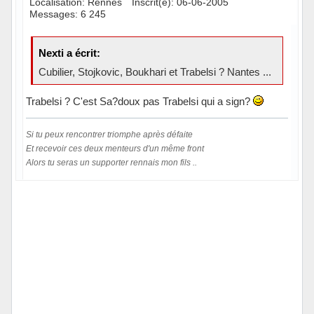
Localisation: Rennes
Inscrit(e): 06-06-2005
Messages: 6 245
Nexti a écrit:
Cubilier, Stojkovic, Boukhari et Trabelsi ? Nantes ...
Trabelsi ? C'est Sa?doux pas Trabelsi qui a sign?
Si tu peux rencontrer triomphe après défaite
Et recevoir ces deux menteurs d'un même front
Alors tu seras un supporter rennais mon fils ..
Hors ligne