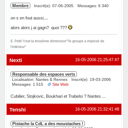
Membre
Inscrit(e): 07-06-2005
Messages: 6 340
on s en fout aussi....
alors alors j ai gagn? quoi ???
E. Petit "c'est la troisième dimension""le groupe a implosé de
l'intérieur"
Hors ligne
Nexti
16-05-2006 21:25:47
#7
Responsable des espaces verts
Localisation: Nantes & Rennes
Inscrit(e): 19-03-2006
Messages: 1 515
Site Web
Cubilier, Stojkovic, Boukhari et Trabelsi ? Nantes ...
Hors ligne
Tenshi
16-05-2006 21:32:41
#8
Pistache la CdL a des moustaches !