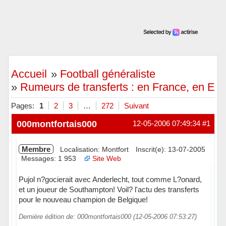
Accueil
»
Football généraliste
»
Rumeurs de transferts : en France, en Eu
Pages:
1
2
3
…
272
Suivant
000montfortais000
12-05-2006 07:49:34
#1
Membre
Localisation: Montfort
Inscrit(e): 13-07-2005
Messages: 1 953
Site Web
Pujol n?gocierait avec Anderlecht, tout comme L?onard,
et un joueur de Southampton! Voil? l'actu des transferts
pour le nouveau champion de Belgique!
Dernière édition de: 000montfortais000 (12-05-2006 07:53:27)