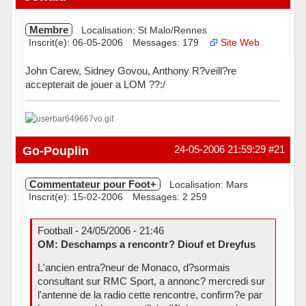
Membre
Localisation: St Malo/Rennes
Inscrit(e): 06-05-2006
Messages: 179
Site Web
John Carew, Sidney Govou, Anthony R?veill?re
accepterait de jouer a LOM ??:/
Hors ligne
Go-Pouplin
24-05-2006 21:59:29
#21
Commentateur pour Foot+
Localisation: Mars
Inscrit(e): 15-02-2006
Messages: 2 259
Football - 24/05/2006 - 21:46
OM: Deschamps a rencontr? Diouf et Dreyfus
L'ancien entra?neur de Monaco, d?sormais
consultant sur RMC Sport, a annonc? mercredi sur
l'antenne de la radio cette rencontre, confirm?e par