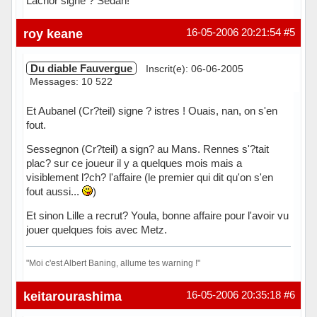
Lachor signe ? Sedan!
Hors ligne
roy keane
16-05-2006 20:21:54
#5
Du diable Fauvergue
Inscrit(e): 06-06-2005
Messages: 10 522
Et Aubanel (Cr?teil) signe ? istres ! Ouais, nan, on s'en
fout.
Sessegnon (Cr?teil) a sign? au Mans. Rennes s'?tait
plac? sur ce joueur il y a quelques mois mais a
visiblement l?ch? l'affaire (le premier qui dit qu'on s'en
fout aussi...
)
Et sinon Lille a recrut? Youla, bonne affaire pour l'avoir vu
jouer quelques fois avec Metz.
"Moi c'est Albert Baning, allume tes warning !"
Hors ligne
keitarourashima
16-05-2006 20:35:18
#6