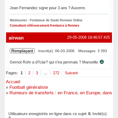
Jean Fernandez signe pour 3 ans ? Auxerre.
Webmaster - Fondateur de Stade Rennais Online
Consultant référencement freelance à Rennes
Hors ligne
airwan
29-05-2006 18:46:57
#25
Remplaçant
Inscrit(e): 06-03-2006
Messages: 3 393
Gernot Rohr a d?clar? qui n'ira jammais ? Marseille.
Hors ligne
Pages:
1
2
3
…
272
Suivant
Accueil
»
Football généraliste
»
Rumeurs de transferts : en France, en Europe, dans l
Utilisateurs enregistrés en ligne dans ce sujet:
0
, Invité(s):