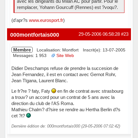
avec les dirigeants du Milan AC pour partir. Pour le
remplacer, Yohann Gourcuff (Rennes) est ?voqu?.
(d'apr?s
www.eurosport.fr
)
Hors ligne
000montfortais000
29-05-2006 06:58:28
#23
Membre
Localisation: Montfort
Inscrit(e): 13-07-2005
Messages: 1 953
Site Web
Didier Deschamps refuse de prendre la succesion de
Jean Fernandez, il est en contact avec Gernot Rohr,
Jean TIgana, Laurent Blanc.
Le fr?re ? faty, Faty
en fin de contrat avec strasbourg
a trouv? un accord pour un contrat de 5 ans avec la
direction du club de l'AS Roma.
Mathieu Chalm? d?sire se rendre au Hertha Berlin d?s
cet ?t?
Dernière édition de: 000montfortais000 (29-05-2006 07:02:42)