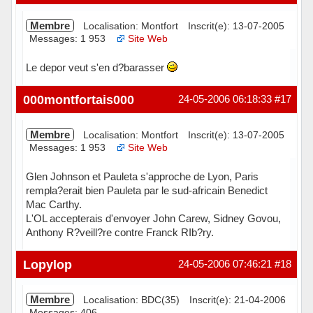
Membre
Localisation: Montfort
Inscrit(e): 13-07-2005
Messages: 1 953
Site Web
Le depor veut s'en d?barasser
Hors ligne
000montfortais000
24-05-2006 06:18:33
#17
Membre
Localisation: Montfort
Inscrit(e): 13-07-2005
Messages: 1 953
Site Web
Glen Johnson et Pauleta s'approche de Lyon, Paris
rempla?erait bien Pauleta par le sud-africain Benedict
Mac Carthy.
L'OL accepterais d'envoyer John Carew, Sidney Govou,
Anthony R?veill?re contre Franck RIb?ry.
Hors ligne
Lopylop
24-05-2006 07:46:21
#18
Membre
Localisation: BDC(35)
Inscrit(e): 21-04-2006
Messages: 406