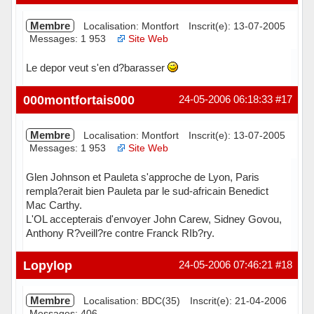
Membre
Localisation: Montfort
Inscrit(e): 13-07-2005
Messages: 1 953
Site Web
Le depor veut s'en d?barasser
Hors ligne
000montfortais000
24-05-2006 06:18:33
#17
Membre
Localisation: Montfort
Inscrit(e): 13-07-2005
Messages: 1 953
Site Web
Glen Johnson et Pauleta s'approche de Lyon, Paris
rempla?erait bien Pauleta par le sud-africain Benedict
Mac Carthy.
L'OL accepterais d'envoyer John Carew, Sidney Govou,
Anthony R?veill?re contre Franck RIb?ry.
Hors ligne
Lopylop
24-05-2006 07:46:21
#18
Membre
Localisation: BDC(35)
Inscrit(e): 21-04-2006
Messages: 406