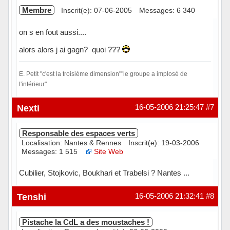
Membre
Inscrit(e): 07-06-2005
Messages: 6 340
on s en fout aussi....
alors alors j ai gagn? quoi ???
E. Petit "c'est la troisième dimension""le groupe a implosé de
l'intérieur"
Hors ligne
Nexti
16-05-2006 21:25:47
#7
Responsable des espaces verts
Localisation: Nantes & Rennes
Inscrit(e): 19-03-2006
Messages: 1 515
Site Web
Cubilier, Stojkovic, Boukhari et Trabelsi ? Nantes ...
Hors ligne
Tenshi
16-05-2006 21:32:41
#8
Pistache la CdL a des moustaches !