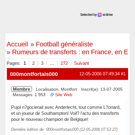
Accueil
»
Football généraliste
»
Rumeurs de transferts : en France, en Eu
Pages:
1
2
3
…
272
Suivant
000montfortais000
12-05-2006 07:49:34
#1
Membre
Localisation: Montfort
Inscrit(e): 13-07-2005
Messages: 1 953
Site Web
Pujol n?gocierait avec Anderlecht, tout comme L?onard,
et un joueur de Southampton! Voil? l'actu des transferts
pour le nouveau champion de Belgique!
Dernière édition de: 000montfortais000 (12-05-2006 07:53:27)