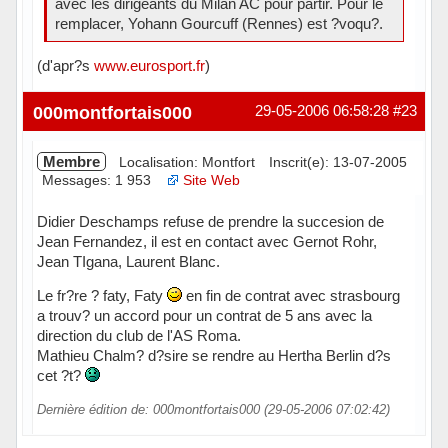
avec les dirigeants du Milan AC pour partir. Pour le
remplacer, Yohann Gourcuff (Rennes) est ?voqu?.
(d'apr?s
www.eurosport.fr
)
Hors ligne
000montfortais000
29-05-2006 06:58:28
#23
Membre
Localisation: Montfort
Inscrit(e): 13-07-2005
Messages: 1 953
Site Web
Didier Deschamps refuse de prendre la succesion de
Jean Fernandez, il est en contact avec Gernot Rohr,
Jean TIgana, Laurent Blanc.
Le fr?re ? faty, Faty
en fin de contrat avec strasbourg
a trouv? un accord pour un contrat de 5 ans avec la
direction du club de l'AS Roma.
Mathieu Chalm? d?sire se rendre au Hertha Berlin d?s
cet ?t?
Dernière édition de: 000montfortais000 (29-05-2006 07:02:42)