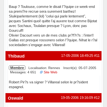
Baup ? Toulouse, comme le disait l'?quipe ce week-end
sa premi?re recrue sera surement barthez!
Sluikiparlentement (lol) "celui qui parle lentement",
jacques Santini quoi! quitte l'aj auxere tout comme Bijotat
avec Sochaux, Toulalan presque ? Lyon, donc pas
Gourcuff!
Olivier Dacourt vers un de mes clubs pr?f?r?s : l'inter!!
Gallas est presque rossonero selon l'?quipe. Nihat le r?al
sociedadien s'engage avec Villareal!
Hors ligne
Thibaud
17-05-2006 18:49:25
#11
Membre
Localisation: Rennes
Inscrit(e): 05-07-2005
Messages: 4 651
Site Web
Robert Pir?s va signer ? Villareal selon le pr?sident
espagnol.
Hors ligne
Oswald
19-05-2006 19:16:09
#12