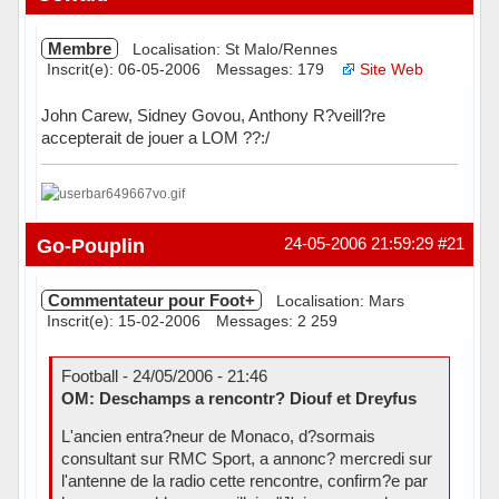
Membre
Localisation: St Malo/Rennes
Inscrit(e): 06-05-2006
Messages: 179
Site Web
John Carew, Sidney Govou, Anthony R?veill?re
accepterait de jouer a LOM ??:/
Hors ligne
Go-Pouplin
24-05-2006 21:59:29
#21
Commentateur pour Foot+
Localisation: Mars
Inscrit(e): 15-02-2006
Messages: 2 259
Football - 24/05/2006 - 21:46
OM: Deschamps a rencontr? Diouf et Dreyfus
L'ancien entra?neur de Monaco, d?sormais
consultant sur RMC Sport, a annonc? mercredi sur
l'antenne de la radio cette rencontre, confirm?e par