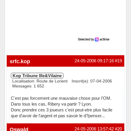
srfc.kop
24-05-2006 09:17:16
#19
Kop Tribune Ille&Vilaine
Localisation: Route de Lorient
Inscrit(e): 07-04-2006
Messages: 1 652
C'est pas forcement une mauvaise chose pour l'OM.
Dans tous les cas, Ribery va partir ? Lyon.
Donc prendre ces 3 joueurs c'est peut-etre plus facile
que d'avoir de l'argent et pas savoir le d?penser...
Hors ligne
Oswald
24-05-2006 13:57:42
#20