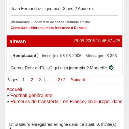
Jean Fernandez signe pour 3 ans ? Auxerre.
Webmaster - Fondateur de Stade Rennais Online
Consultant référencement freelance à Rennes
Hors ligne
airwan
29-05-2006 18:46:57
#25
Remplaçant
Inscrit(e): 06-03-2006
Messages: 3 393
Gernot Rohr a d?clar? qui n'ira jammais ? Marseille.
Hors ligne
Pages:
1
2
3
…
272
Suivant
Accueil
»
Football généraliste
»
Rumeurs de transferts : en France, en Europe, dans l
Utilisateurs enregistrés en ligne dans ce sujet:
0
, Invité(s):