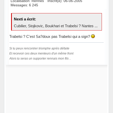
Localisation: Rennes
Inscrit(e): 06-06-2005
Messages: 6 245
Nexti a écrit:
Cubilier, Stojkovic, Boukhari et Trabelsi ? Nantes ...
Trabelsi ? C'est Sa?doux pas Trabelsi qui a sign?
Si tu peux rencontrer triomphe après défaite
Et recevoir ces deux menteurs d'un même front
Alors tu seras un supporter rennais mon fils ..
Hors ligne