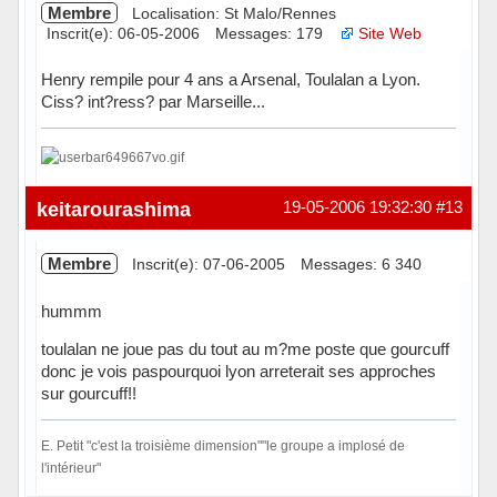
Membre
Localisation: St Malo/Rennes
Inscrit(e): 06-05-2006
Messages: 179
Site Web
Henry rempile pour 4 ans a Arsenal, Toulalan a Lyon.
Ciss? int?ress? par Marseille...
Hors ligne
keitarourashima
19-05-2006 19:32:30
#13
Membre
Inscrit(e): 07-06-2005
Messages: 6 340
hummm
toulalan ne joue pas du tout au m?me poste que gourcuff
donc je vois paspourquoi lyon arreterait ses approches
sur gourcuff!!
E. Petit "c'est la troisième dimension""le groupe a implosé de
l'intérieur"