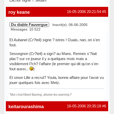
Lachor signe ? Sedan!
Hors ligne
roy keane
16-05-2006 20:21:54
#5
Du diable Fauvergue
Inscrit(e): 06-06-2005
Messages: 10 522
Et Aubanel (Cr?teil) signe ? istres ! Ouais, nan, on s'en
fout.
Sessegnon (Cr?teil) a sign? au Mans. Rennes s'?tait
plac? sur ce joueur il y a quelques mois mais a
visiblement l?ch? l'affaire (le premier qui dit qu'on s'en
fout aussi...
)
Et sinon Lille a recrut? Youla, bonne affaire pour l'avoir vu
jouer quelques fois avec Metz.
"Moi c'est Albert Baning, allume tes warning !"
Hors ligne
keitarourashima
16-05-2006 20:35:18
#6