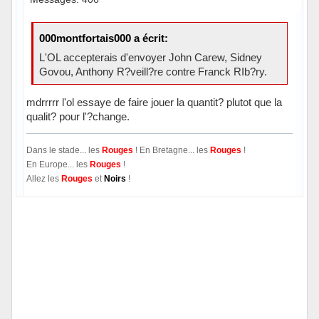
000montfortais000 a écrit:
L'OL accepterais d'envoyer John Carew, Sidney
Govou, Anthony R?veill?re contre Franck RIb?ry.
mdrrrrr l'ol essaye de faire jouer la quantit? plutot que la
qualit? pour l'?change.
Dans le stade... les
Rouges
! En Bretagne... les
Rouges
!
En Europe... les
Rouges
!
Allez les
Rouges
et
Noirs
!
Hors ligne