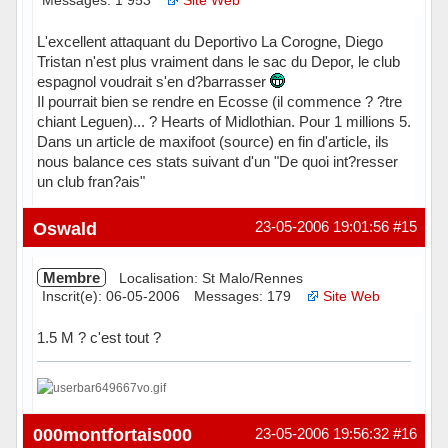
Messages: 1 953
Site Web
L'excellent attaquant du Deportivo La Corogne, Diego
Tristan n'est plus vraiment dans le sac du Depor, le club
espagnol voudrait s'en d?barrasser
Il pourrait bien se rendre en Ecosse (il commence ? ?tre
chiant Leguen)... ? Hearts of Midlothian. Pour 1 millions 5.
Dans un article de maxifoot (source) en fin d'article, ils
nous balance ces stats suivant d'un "De quoi int?resser
un club fran?ais"
Hors ligne
Oswald
23-05-2006 19:01:56
#15
Membre
Localisation: St Malo/Rennes
Inscrit(e): 06-05-2006
Messages: 179
Site Web
1.5 M ? c'est tout ?
Hors ligne
000montfortais000
23-05-2006 19:56:32
#16