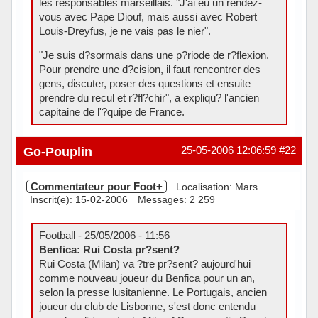
les responsables marseillais. "J'ai eu un rendez-
vous avec Pape Diouf, mais aussi avec Robert
Louis-Dreyfus, je ne vais pas le nier".
"Je suis d?sormais dans une p?riode de r?flexion.
Pour prendre une d?cision, il faut rencontrer des
gens, discuter, poser des questions et ensuite
prendre du recul et r?fl?chir", a expliqu? l'ancien
capitaine de l'?quipe de France.
Hors ligne
Go-Pouplin
25-05-2006 12:06:59
#22
Commentateur pour Foot+
Localisation: Mars
Inscrit(e): 15-02-2006
Messages: 2 259
Football - 25/05/2006 - 11:56
Benfica: Rui Costa pr?sent?
Rui Costa (Milan) va ?tre pr?sent? aujourd'hui
comme nouveau joueur du Benfica pour un an,
selon la presse lusitanienne. Le Portugais, ancien
joueur du club de Lisbonne, s'est donc entendu