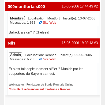
Hors ligne
000montfortais000
15-05-2006 17:44:43
#2
Membre
Localisation: Montfort
Inscrit(e): 13-07-2005
Messages: 1 953
Site Web
Ballack a sign? ? Chelsea!
Hors ligne
Nils
15-05-2006 19:08:43
#3
Admin
Localisation: Rennes
Inscrit(e): 06-06-2005
Messages: 6 293
Site Web
Et s'est fait copieusement siffler ? Munich par les
supporters du Bayern samedi.
Webmaster - Fondateur de Stade Rennais Online
Consultant référencement freelance à Rennes
Hors ligne