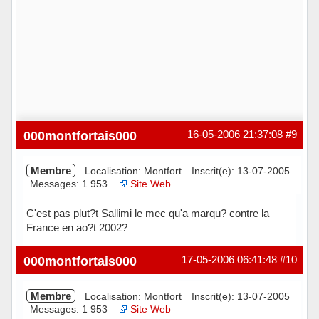
000montfortais000
16-05-2006 21:37:08
#9
Membre
Localisation: Montfort
Inscrit(e): 13-07-2005
Messages: 1 953
Site Web
C'est pas plut?t Sallimi le mec qu'a marqu? contre la
France en ao?t 2002?
Hors ligne
000montfortais000
17-05-2006 06:41:48
#10
Membre
Localisation: Montfort
Inscrit(e): 13-07-2005
Messages: 1 953
Site Web