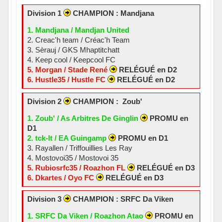
Division 1
CHAMPION : Mandjana
1. Mandjana / Mandjan United
2. Creac'h team / Créac'h Team
3. Sèrauj / GKS Mhaptitchatt
4. Keep cool / Keepcool FC
5. Morgan / Stade René
RELÉGUÉ en D2
6. Hustle35 / Hustle FC
RELÉGUÉ en D2
Division 2
CHAMPION : Zoub'
1. Zoub' / As Arbitres De Ginglin
PROMU en
D1
2. tck-lt / EA Guingamp
PROMU en D1
3. Rayallen / Triffouillies Les Ray
4. Mostovoi35 / Mostovoi 35
5. Rubiosrfc35 / Roazhon FL
RELÉGUÉ en D3
6. Dkartes / Oyo FC
RELÉGUÉ en D3
Division 3
CHAMPION : SRFC Da Viken
1. SRFC Da Viken / Roazhon Atao
PROMU en