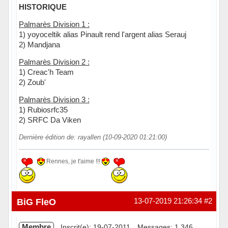
HISTORIQUE
Palmarès Division 1 :
1) yoyoceltik alias Pinault rend l'argent alias Serauj
2) Mandjana
Palmarès Division 2 :
1) Creac'h Team
2) Zoub'
Palmarès Division 3 :
1) Rubiosrfc35
2) SRFC Da Viken
Dernière édition de: rayallen (10-09-2020 01:21:00)
Rennes, je t'aime !!!
Hors ligne
BiG FleO
13-07-2019 21:26:34
#2
Membre
Inscrit(e): 19-07-2011
Messages: 1 346