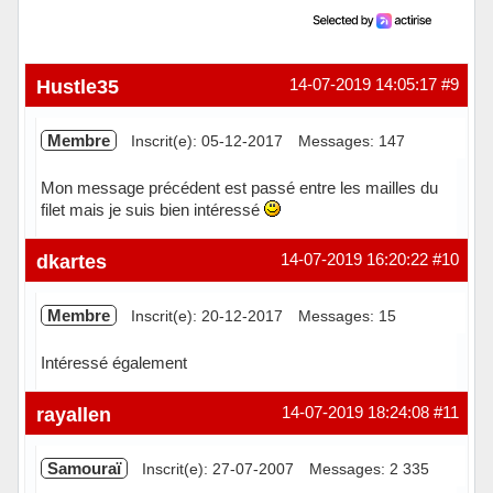
Hustle35
14-07-2019 14:05:17
#9
Membre
Inscrit(e): 05-12-2017
Messages: 147
Mon message précédent est passé entre les mailles du
filet mais je suis bien intéressé
Hors ligne
dkartes
14-07-2019 16:20:22
#10
Membre
Inscrit(e): 20-12-2017
Messages: 15
Intéressé également
Hors ligne
rayallen
14-07-2019 18:24:08
#11
Samouraï
Inscrit(e): 27-07-2007
Messages: 2 335