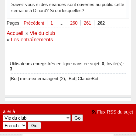
Savez vous si des séances sont ouvertes au public cette
semaine à Dinard? Si oui lesquelles?
Hors ligne
Pages:
Précédent
1
…
260
261
262
Accueil
»
Vie du club
»
Les entraînements
Utilisateurs enregistrés en ligne dans ce sujet:
0
, Invité(s):
3
[Bot] meta-externalagent (2),
[Bot] ClaudeBot
aller à
Flux RSS du sujet