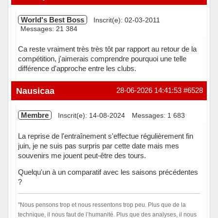
World's Best Boss
Inscrit(e): 02-03-2011
Messages: 21 384
Ca reste vraiment très très tôt par rapport au retour de la
compétition, j'aimerais comprendre pourquoi une telle
différence d'approche entre les clubs.
En ligne
Nausicaa
28-06-2026 14:41:53
#6528
Membre
Inscrit(e): 14-08-2024
Messages: 1 683
La reprise de l'entraînement s'effectue régulièrement fin
juin, je ne suis pas surpris par cette date mais mes
souvenirs me jouent peut-être des tours.
Quelqu'un à un comparatif avec les saisons précédentes
?
"Nous pensons trop et nous ressentons trop peu. Plus que de la
technique, il nous faut de l’humanité. Plus que des analyses, il nous