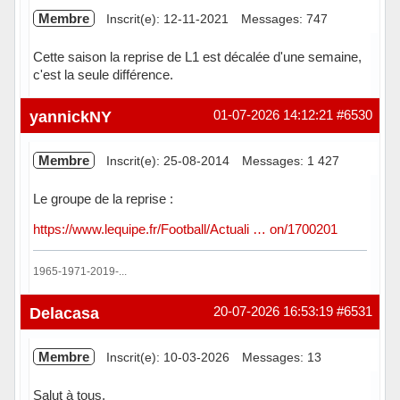
Membre
Inscrit(e): 12-11-2021
Messages: 747
Cette saison la reprise de L1 est décalée d'une semaine,
c'est la seule différence.
Hors ligne
yannickNY
01-07-2026 14:12:21
#6530
Membre
Inscrit(e): 25-08-2014
Messages: 1 427
Le groupe de la reprise :
https://www.lequipe.fr/Football/Actuali … on/1700201
1965-1971-2019-...
Hors ligne
Delacasa
20-07-2026 16:53:19
#6531
Membre
Inscrit(e): 10-03-2026
Messages: 13
Salut à tous.