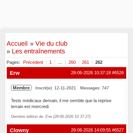
Accueil
»
Vie du club
»
Les entraînements
Pages:
Précédent
1
…
260
261
262
Erw
28-06-2026 10:37:18
#6526
Membre
Inscrit(e): 12-11-2021
Messages: 747
Tests médicaux demain, il me semble que la reprise
terrain est mercredi
Dernière édition de: Erw (28-06-2026 10:37:27)
Hors ligne
Clowny
28-06-2026 14:09:55
#6527