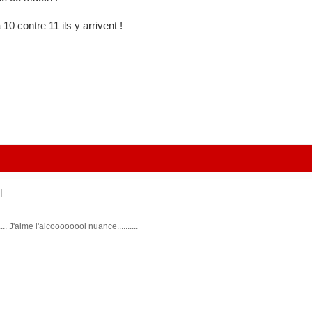
0 contre 11 ils y arrivent !
l
. J'aime l'alcoooooool nuance..........