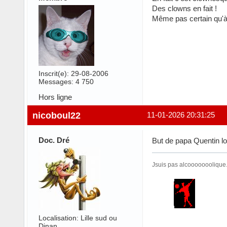
Des clowns en fait !
Même pas certain qu'à 1
Inscrit(e): 29-08-2006
Messages: 4 750
Hors ligne
nicoboul22
11-01-2026 20:31:25
Doc. Dré
But de papa Quentin lo
Jsuis pas alcooooooolique...
Localisation: Lille sud ou
Dinan