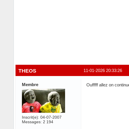
THEOS
11-01-2026 20:33:26
Membre
Oufffff allez on contin
Inscrit(e): 04-07-2007
Messages: 2 194