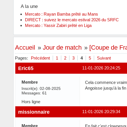
A la une
Mercato : Rayan Bamba prêté au Mans
DIRECT : suivez le mercato estival 2026 du SRFC
Mercato : Yassir Zabiri prêté en Liga
Accueil
»
Jour de match
»
[Coupe de Fra
Pages:
Précédent
1
2
3
4
5
Suivant
Eric65
11-01-2026 20:24:25
Membre
Cela commence vraimen
Angoisse jusqu'à la fi
Inscrit(e): 02-08-2025
Messages: 61
Hors ligne
missionnaire
11-01-2026 20:29:34
Membre
En fait c'est clownesq