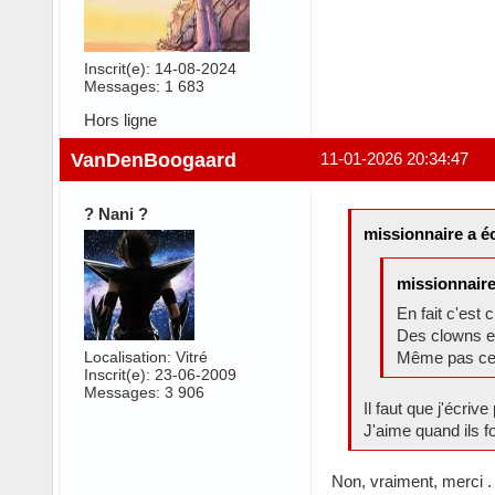
Inscrit(e): 14-08-2024
Messages: 1 683
Hors ligne
VanDenBoogaard
11-01-2026 20:34:47
? Nani ?
missionnaire a éc
missionnaire 
En fait c'est
Des clowns en
Localisation: Vitré
Même pas certa
Inscrit(e): 23-06-2009
Messages: 3 906
Il faut que j'écr
J'aime quand ils fo
Non, vraiment, merci .