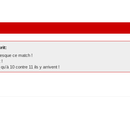
rit:
wnesque ce match !
 !
u'à 10 contre 11 ils y arrivent !