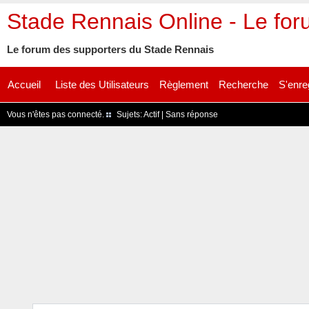
Stade Rennais Online - Le fo
Le forum des supporters du Stade Rennais
Accueil
Liste des Utilisateurs
Règlement
Recherche
S'enre
Vous n'êtes pas connecté.
Sujets:
Actif
|
Sans réponse