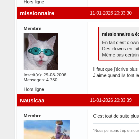
Hors ligne
missionnaire
11-01-2026 20:33:30
Membre
missionnaire a éc
En fait c'est clo
Des clowns en fait
Même pas certain q
Il faut que j'écrive p
Inscrit(e): 29-08-2006
J'aime quand ils font le
Messages: 4 750
Hors ligne
Nausicaa
11-01-2026 20:33:39
Membre
C'est tout de suite plu
"Nous pensons trop et nous 