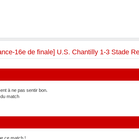
nce-16e de finale] U.S. Chantilly 1-3 Stade R
t à ne pas sentir bon.
n du match
ue ce match !