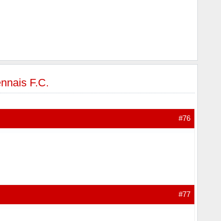
ennais F.C.
#76
#77