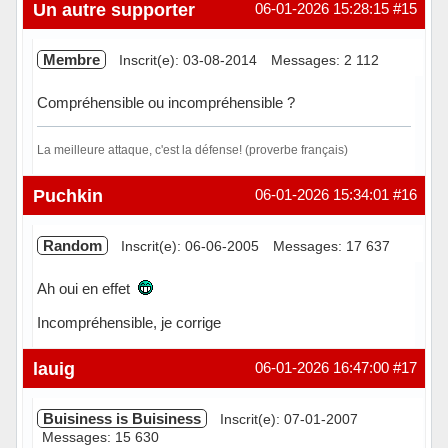
Hors ligne
Un autre supporter
06-01-2026 15:28:15
#15
Membre
Inscrit(e): 03-08-2014
Messages: 2 112
Compréhensible ou incompréhensible ?
La meilleure attaque, c'est la défense! (proverbe français)
Hors ligne
Puchkin
06-01-2026 15:34:01
#16
Random
Inscrit(e): 06-06-2005
Messages: 17 637
Ah oui en effet
Incompréhensible, je corrige
Hors ligne
lauig
06-01-2026 16:47:00
#17
Buisiness is Buisiness
Inscrit(e): 07-01-2007
Messages: 15 630