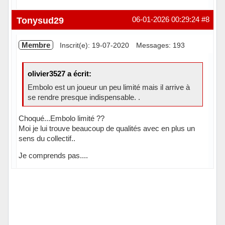
Hors ligne
Tonysud29
06-01-2026 00:29:24
#8
Membre
Inscrit(e): 19-07-2020
Messages: 193
olivier3527 a écrit:
Embolo est un joueur un peu limité mais il arrive à
se rendre presque indispensable. .
Choqué...Embolo limité ??
Moi je lui trouve beaucoup de qualités avec en plus un
sens du collectif..
Je comprends pas....
Hors ligne