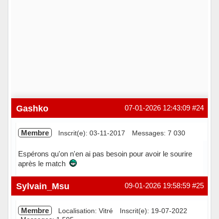
Gashko
07-01-2026 12:43:09
#24
Membre
Inscrit(e): 03-11-2017
Messages: 7 030
Espérons qu'on n'en ai pas besoin pour avoir le sourire
après le match
Hors ligne
Sylvain_Msu
09-01-2026 19:58:59
#25
Membre
Localisation: Vitré
Inscrit(e): 19-07-2022