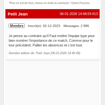
"Plus on est de fous, mieux on évite la camisole." Oxmo Puccino
Hors ligne
Petit Jean
06-01-2026 14:48:59
#13
Membre
Inscrit(e): 02-12-2023
Messages: 2 886
Je pense au contraire qu'il Faut mettre l'équipe type pour
bien montrer l'importance de ce match. Comme pour le
tour précédent. Pallier les absences et c'est tout.
Dernière édition de: Petit Jean (06-01-2026 14:49:49)
Hors ligne