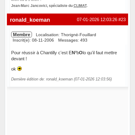
Jean-Marc Jancovici, spécialiste du
CLIMAT
.
Hors ligne
ronald_koeman
07-01-2026 12:03:26
#23
Membre
Localisation: Thorigné-Fouillard
Inscrit(e): 08-11-2006
Messages: 493
Pour réussir à Chantilly c'est E
N²
b
O
lo qu'il faut mettre
devant !
ok
Dernière édition de: ronald_koeman (07-01-2026 12:03:56)
Hors ligne