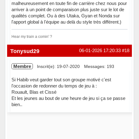
malheureusement en toute fin de carrière chez nous pour
arriver à un point de comparaison plus juste sur le lot de
qualités complet. Ou à des Utaka, Gyan et Nonda sur
l'apport global à l'équipe au delà du style très différent.)
Hear my train a comin' ?
Hors ligne
Tonysud29
06-01-2026 17:20:33
#18
Membre
Inscrit(e): 19-07-2020
Messages: 193
Si Habib veut garder tout son groupe motivé c'est
l'occasion de redonner du temps de jeu à :
Rouault, Blas et Cissé
Et les jeunes au bout de une heure de jeu si ça se passe
bien..
Hors ligne