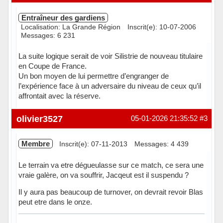
Entraîneur des gardiens
Localisation: La Grande Région
Inscrit(e): 10-07-2006
Messages: 6 231
La suite logique serait de voir Silistrie de nouveau titulaire
en Coupe de France.
Un bon moyen de lui permettre d’engranger de
l’expérience face à un adversaire du niveau de ceux qu’il
affrontait avec la réserve.
Hors ligne
olivier3527
05-01-2026 21:35:52
#3
Membre
Inscrit(e): 07-11-2013
Messages: 4 439
Le terrain va etre dégueulasse sur ce match, ce sera une
vraie galère, on va souffrir, Jacqeut est il suspendu ?
Il y aura pas beaucoup de turnover, on devrait revoir Blas
peut etre dans le onze.