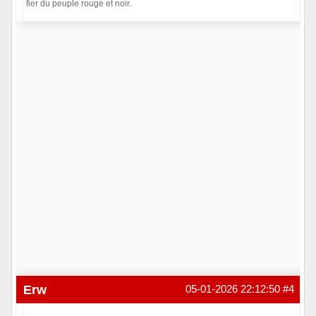
fier du peuple rouge et noir.
Hors ligne
Erw
05-01-2026 22:12:50
#4