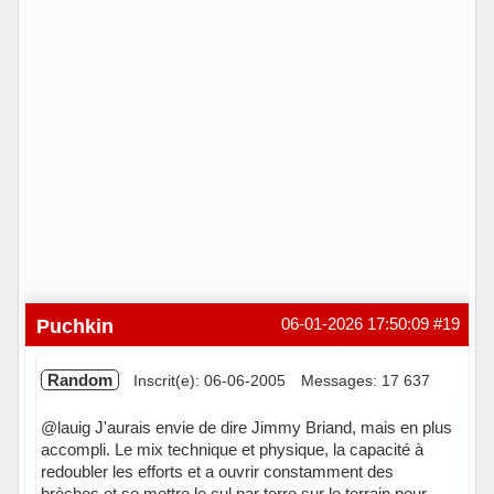
Puchkin
06-01-2026 17:50:09
#19
Random
Inscrit(e): 06-06-2005
Messages: 17 637
@lauig J'aurais envie de dire Jimmy Briand, mais en plus
accompli. Le mix technique et physique, la capacité à
redoubler les efforts et a ouvrir constamment des
brèches et se mettre le cul par terre sur le terrain pour