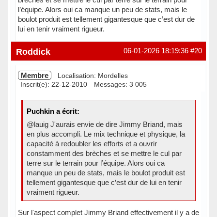
l’équipe. Alors oui ca manque un peu de stats, mais le
boulot produit est tellement gigantesque que c’est dur de
lui en tenir vraiment rigueur.
Hors ligne
Roddick
06-01-2026 18:19:36
#20
Membre
Localisation: Mordelles
Inscrit(e): 22-12-2010
Messages: 3 005
Puchkin a écrit:
@lauig J'aurais envie de dire Jimmy Briand, mais
en plus accompli. Le mix technique et physique, la
capacité à redoubler les efforts et a ouvrir
constamment des brèches et se mettre le cul par
terre sur le terrain pour l’équipe. Alors oui ca
manque un peu de stats, mais le boulot produit est
tellement gigantesque que c’est dur de lui en tenir
vraiment rigueur.
Sur l'aspect complet Jimmy Briand effectivement il y a de