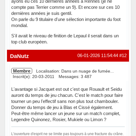
ayons eu ces 10 dernières années à Rennes (je ne
compte pas Terrier comme un 9). Et encore sur ces 10
dernières années je suis gentil.
On parle du 9 titulaire d'une sélection importante du foot
mondial.
S'il avait le niveau de finition de Lepaul il serait dans un
top club européen.
Hors ligne
DaNutz
06-01-2026 11:54:44
#12
Membre
Localisation: Dans un nuage de fumée...
Inscrit(e): 20-03-2011
Messages: 3 487
L'avantage si Jacquet est out c'est que Rouault et Seidu
auront du temps de jeu chacun. C'est le match pour faire
tourner un peu l'effectif sans non plus tout chambouler.
Donner du temps de jeu à Blas et Cissé également.
Peut-être même lancer un jeune sur un match complet,
Legendre Quinonez, Rosier, Mukiele ou Limon ?
L'ouverture d'esprit ne se limite pas toujours à une fracture du crâne.