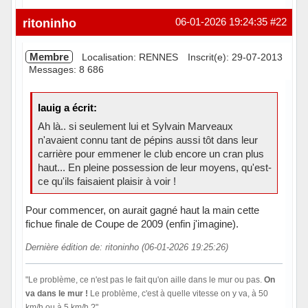
Hors ligne
ritoninho
06-01-2026 19:24:35
#22
Membre
Localisation: RENNES
Inscrit(e): 29-07-2013
Messages: 8 686
lauig a écrit:
Ah là.. si seulement lui et Sylvain Marveaux
n'avaient connu tant de pépins aussi tôt dans leur
carrière pour emmener le club encore un cran plus
haut... En pleine possession de leur moyens, qu'est-
ce qu'ils faisaient plaisir à voir !
Pour commencer, on aurait gagné haut la main cette
fichue finale de Coupe de 2009 (enfin j'imagine).
Dernière édition de: ritoninho (06-01-2026 19:25:26)
"Le problème, ce n'est pas le fait qu'on aille dans le mur ou pas.
On
va dans le mur !
Le problème, c'est à quelle vitesse on y va, à 50
km/h ou à 5 km/h ?"