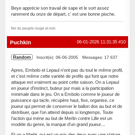
Beye apprécie son travail de sape et le sort assez
rarement du onze de départ, c' est une bonne pioche.
fier du peuple rouge et noir.
Hors ligne
Puchkin
06-01-2026 11:31:35
#10
Random
Inscrit(e): 06-06-2005
Messages: 17 637
Apres, Embolo et Lepaul n’ont pas du tout le même profil,
et c’est même cette variété de profils qui font que notre
attaque est vraiment au point cette saison. On a Lepaul
en joueur d’instinct, buteur pur mais a la participation
minimale dans le jeu. On a Embolo comme le joueur de
puissance qui tacle, récupère haut, fixe, organise, ce
joueur qui permet de conserver le ballon dos au but et de
distribuer, que l’on attend depuis si longtemps. Toute
l’action qui mène au but de Merlin contre Lille est un
modèle du genre, la marque d’un grand joueur…
Et on a Meité, qui est un mix des deux avec une stature