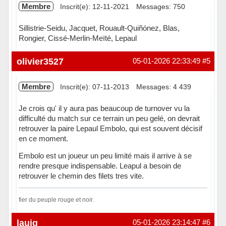
Membre
Inscrit(e): 12-11-2021
Messages: 750
Sillistrie-Seidu, Jacquet, Rouault-Quiñónez, Blas,
Rongier, Cissé-Merlin-Meïté, Lepaul
Hors ligne
olivier3527
05-01-2026 22:33:49
#5
Membre
Inscrit(e): 07-11-2013
Messages: 4 439
Je crois qu' il y aura pas beaucoup de turnover vu la
difficulté du match sur ce terrain un peu gelé, on devrait
retrouver la paire Lepaul Embolo, qui est souvent décisif
en ce moment.
Embolo est un joueur un peu limité mais il arrive à se
rendre presque indispensable. Leapul a besoin de
retrouver le chemin des filets tres vite.
fier du peuple rouge et noir.
Hors ligne
lauig
05-01-2026 23:14:47
#6