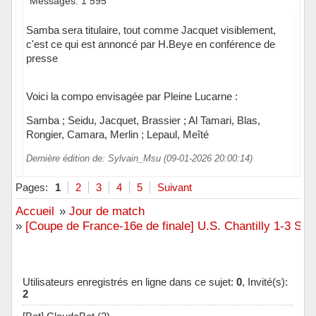
Messages: 1 595
Samba sera titulaire, tout comme Jacquet visiblement,
c'est ce qui est annoncé par H.Beye en conférence de
presse
Voici la compo envisagée par Pleine Lucarne :
Samba ; Seidu, Jacquet, Brassier ; Al Tamari, Blas,
Rongier, Camara, Merlin ; Lepaul, Meîté
Dernière édition de: Sylvain_Msu (09-01-2026 20:00:14)
Hors ligne
Pages:
1
2
3
4
5
Suivant
Accueil
»
Jour de match
»
[Coupe de France-16e de finale] U.S. Chantilly 1-3 Sta
Utilisateurs enregistrés en ligne dans ce sujet:
0
, Invité(s):
2