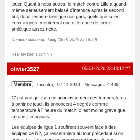
jouer. Quant à nous autres, le match contre Lille a quand-
même sérieusement baissé d'intensité après le second
but, donc j'espère bien que nos gars, quels que soient
ceux alignés, montreront une différence de forme
athlétique assez nette.
Dernière édition de: lauig (05-01-2026 23:18:39)
Hear my train a comin' ?
Hors ligne
olivier3527
05-01-2026 23:48:12
#7
Membre
Inscrit(e): 07-11-2013
Messages: 4 439
C' est vrai qu' il y a un adoucissement des temperatures
à partir de jeudi, ils annoncent 4 degrés comme
temperature à l' heure du match, c' est moins grave que
ce que j' imaginais.
Les équipes de ligue 1 souffrent souvent face à des
équipes de N2, ça ressemblera au tour précedant si on
arrive pas à marquer en première mi temps ils vont