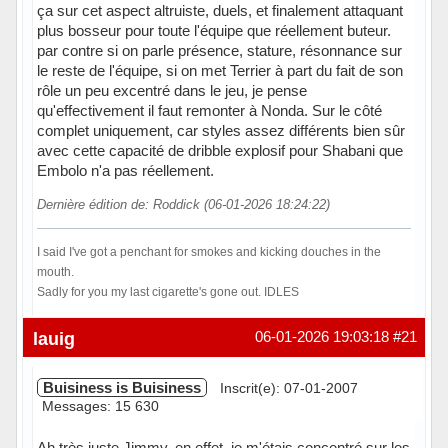
ça sur cet aspect altruiste, duels, et finalement attaquant
plus bosseur pour toute l'équipe que réellement buteur.
par contre si on parle présence, stature, résonnance sur
le reste de l'équipe, si on met Terrier à part du fait de son
rôle un peu excentré dans le jeu, je pense
qu'effectivement il faut remonter à Nonda. Sur le côté
complet uniquement, car styles assez différents bien sûr
avec cette capacité de dribble explosif pour Shabani que
Embolo n'a pas réellement.
Dernière édition de: Roddick (06-01-2026 18:24:22)
I said I've got a penchant for smokes and kicking douches in the
mouth.
Sadly for you my last cigarette's gone out. IDLES
Hors ligne
lauig
06-01-2026 19:03:18
#21
Buisiness is Buisiness
Inscrit(e): 07-01-2007
Messages: 15 630
Ah très juste Jimmy, en effet, je m'étais concentré sur les