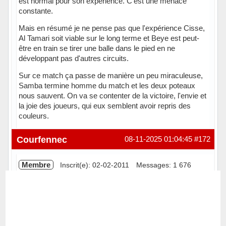
est normal pour son expérience. C'est une menace
constante.
Mais en résumé je ne pense pas que l'expérience Cisse,
Al Tamari soit viable sur le long terme et Beye est peut-
être en train se tirer une balle dans le pied en ne
développant pas d'autres circuits.
Sur ce match ça passe de manière un peu miraculeuse,
Samba termine homme du match et les deux poteaux
nous sauvent. On va se contenter de la victoire, l'envie et
la joie des joueurs, qui eux semblent avoir repris des
couleurs.
Hors ligne
Courfennec
08-11-2025 01:04:45
#172
Membre
Inscrit(e): 02-02-2011
Messages: 1 676
Je n'ai vu qu'à partir de la 70e min, Comme @Rangifer
tarandi, je vois 2 occas (celle qui dure et qui finit par un
corner) et une autre après, qui sont, pour moi, Hors-Jeu
(?).