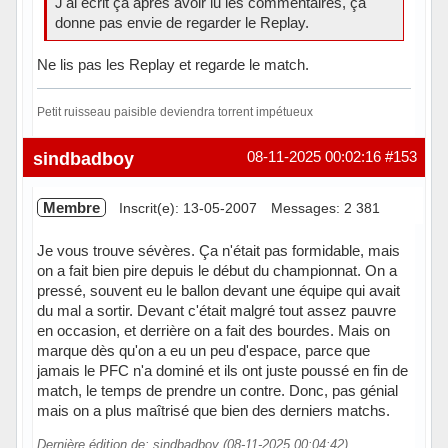
J'ai écrit ça après avoir lu les commentaires, ça
donne pas envie de regarder le Replay.
Ne lis pas les Replay et regarde le match.
Petit ruisseau paisible deviendra torrent impétueux
Hors ligne
sindbadboy
08-11-2025 00:02:16
#153
Membre
Inscrit(e): 13-05-2007
Messages: 2 381
Je vous trouve sévères. Ça n'était pas formidable, mais
on a fait bien pire depuis le début du championnat. On a
pressé, souvent eu le ballon devant une équipe qui avait
du mal a sortir. Devant c'était malgré tout assez pauvre
en occasion, et derrière on a fait des bourdes. Mais on
marque dès qu'on a eu un peu d'espace, parce que
jamais le PFC n'a dominé et ils ont juste poussé en fin de
match, le temps de prendre un contre. Donc, pas génial
mais on a plus maîtrisé que bien des derniers matchs.
Dernière édition de: sindbadboy (08-11-2025 00:04:42)