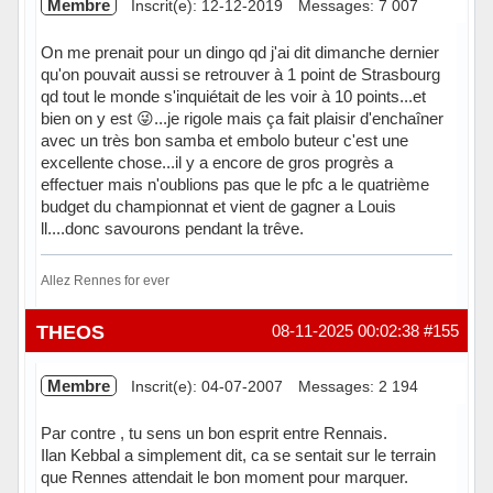
Membre
Inscrit(e): 12-12-2019
Messages: 7 007
On me prenait pour un dingo qd j'ai dit dimanche dernier
qu'on pouvait aussi se retrouver à 1 point de Strasbourg
qd tout le monde s'inquiétait de les voir à 10 points...et
bien on y est 😜...je rigole mais ça fait plaisir d'enchaîner
avec un très bon samba et embolo buteur c'est une
excellente chose...il y a encore de gros progrès a
effectuer mais n'oublions pas que le pfc a le quatrième
budget du championnat et vient de gagner a Louis
ll....donc savourons pendant la trêve.
Allez Rennes for ever
Hors ligne
THEOS
08-11-2025 00:02:38
#155
Membre
Inscrit(e): 04-07-2007
Messages: 2 194
Par contre , tu sens un bon esprit entre Rennais.
Ilan Kebbal a simplement dit, ca se sentait sur le terrain
que Rennes attendait le bon moment pour marquer.