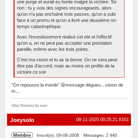
une purge et aurait eu honte malgré la victoire. Toi
non : tu y vois des signes encourageants, alors
qu’on n’a pas enchaîné trois passes, qu’on a subi
face à un promu et qu’on a livré une deuxième mi-
temps catastrophique.
Avec l’investissement réalisé cet été et l’effectif
qu’on a, on ne peut pas accepter une prestation
pareille, même avec les trois points.
C’est ma vision et tu as la tienne. On ne sera peut-
être pas d’accord, mais au moins on profite de la
victoire ce soir
"On repousse la merde" 😝message dégueu....vision de
m....
Allez Rennes for ever
Hors ligne
Joeysolo
08-11-2025 00:25:21
#163
Membre
Inscrit(e): 09-08-2008
Messages: 2 940