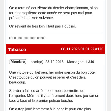
On a terminé douzième du dernier championnant, si on
termine septième cette année ce sera pas mal pour
préparer la saison suivante.
On revient de tres loin il faut pas l' oublier.
fier du peuple rouge et noir.
Hors ligne
Tabasco
08-11-2025 01:01:27
#170
Membre
Inscrit(e): 23-12-2013
Messages: 1 349
Une victoire qui fait pencher notre saison du bon côté.
C'est tout ce qu'on pouvait espérer et c'est déjà
beaucoup.
Samba a fait les arrêts pour nous permettre de
l'emporter. Même s'il y a sûrement deux hors-jeu sur un
face à face et le premier poteau touché.
On a trop joué lentement à la baballe pour être plus