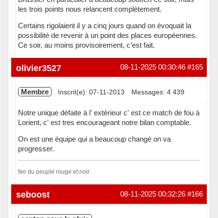
les trois points nous relancent complètement.
Certains rigolaient il y a cinq jours quand on évoquait la
possibilité de revenir à un point des places européennes.
Ce soir, au moins provisoirement, c’est fait.
Hors ligne
olivier3527
08-11-2025 00:30:46
#165
Membre
Inscrit(e): 07-11-2013
Messages: 4 439
Notre unique défaite à l' extérieur c' est ce match de fou à
Lorient, c' est tres encourageant notre bilan comptable.
On est une équipe qui a beaucoup changé on va
progresser.
fier du peuple rouge et noir.
Hors ligne
seboost
08-11-2025 00:32:26
#166