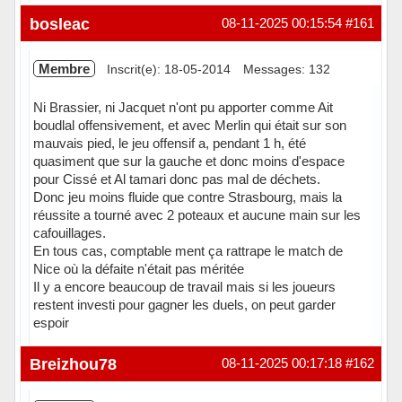
Hors ligne
bosleac
08-11-2025 00:15:54
#161
Membre
Inscrit(e): 18-05-2014
Messages: 132
Ni Brassier, ni Jacquet n'ont pu apporter comme Ait
boudlal offensivement, et avec Merlin qui était sur son
mauvais pied, le jeu offensif a, pendant 1 h, été
quasiment que sur la gauche et donc moins d'espace
pour Cissé et Al tamari donc pas mal de déchets.
Donc jeu moins fluide que contre Strasbourg, mais la
réussite a tourné avec 2 poteaux et aucune main sur les
cafouillages.
En tous cas, comptable ment ça rattrape le match de
Nice où la défaite n'était pas méritée
Il y a encore beaucoup de travail mais si les joueurs
restent investi pour gagner les duels, on peut garder
espoir
Hors ligne
Breizhou78
08-11-2025 00:17:18
#162