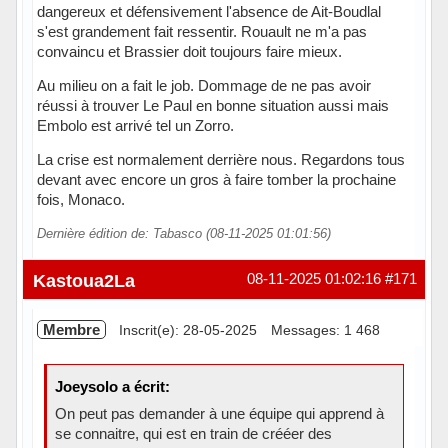
dangereux et défensivement l'absence de Ait-Boudlal
s'est grandement fait ressentir. Rouault ne m'a pas
convaincu et Brassier doit toujours faire mieux.
Au milieu on a fait le job. Dommage de ne pas avoir
réussi à trouver Le Paul en bonne situation aussi mais
Embolo est arrivé tel un Zorro.
La crise est normalement derrière nous. Regardons tous
devant avec encore un gros à faire tomber la prochaine
fois, Monaco.
Dernière édition de: Tabasco (08-11-2025 01:01:56)
Hors ligne
Kastoua2La
08-11-2025 01:02:16
#171
Membre
Inscrit(e): 28-05-2025
Messages: 1 468
Joeysolo a écrit:
On peut pas demander à une équipe qui apprend à
se connaitre, qui est en train de crééer des