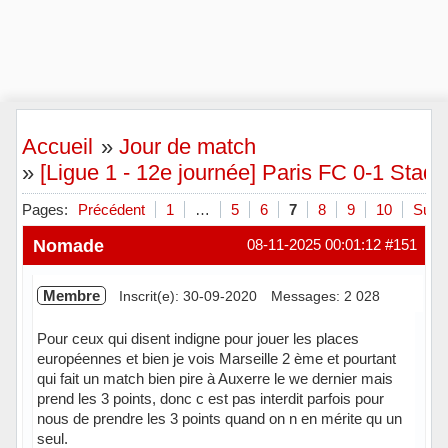
Accueil
»
Jour de match
»
[Ligue 1 - 12e journée] Paris FC 0-1 Stade
Pages:
Précédent
1
…
5
6
7
8
9
10
Suiva
Nomade
08-11-2025 00:01:12
#151
Membre
Inscrit(e): 30-09-2020
Messages: 2 028
Pour ceux qui disent indigne pour jouer les places
européennes et bien je vois Marseille 2 ème et pourtant
qui fait un match bien pire à Auxerre le we dernier mais
prend les 3 points, donc c est pas interdit parfois pour
nous de prendre les 3 points quand on n en mérite qu un
seul.