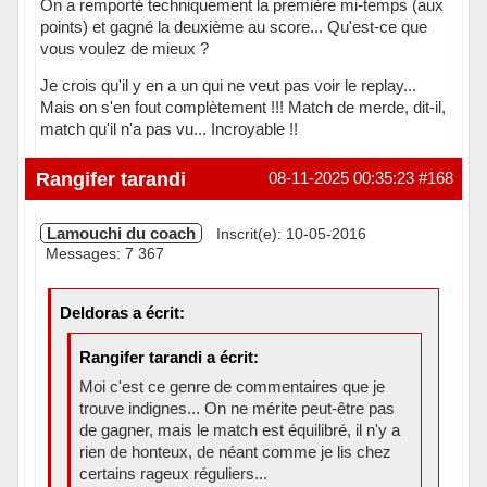
On a remporté techniquement la première mi-temps (aux
points) et gagné la deuxième au score... Qu'est-ce que
vous voulez de mieux ?
Je crois qu'il y en a un qui ne veut pas voir le replay...
Mais on s'en fout complètement !!! Match de merde, dit-il,
match qu'il n'a pas vu... Incroyable !!
Hors ligne
Rangifer tarandi
08-11-2025 00:35:23
#168
Lamouchi du coach
Inscrit(e): 10-05-2016
Messages: 7 367
Deldoras a écrit:
Rangifer tarandi a écrit:
Moi c'est ce genre de commentaires que je
trouve indignes... On ne mérite peut-être pas
de gagner, mais le match est équilibré, il n'y a
rien de honteux, de néant comme je lis chez
certains rageux réguliers...