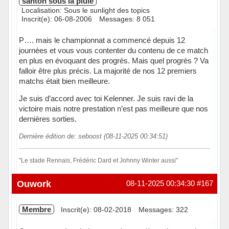
santon sous la pluie
Localisation: Sous le sunlight des topics
Inscrit(e): 06-08-2006
Messages: 8 051
P…. mais le championnat a commencé depuis 12
journées et vous vous contenter du contenu de ce match
en plus en évoquant des progrès. Mais quel progrès ? Va
falloir être plus précis. La majorité de nos 12 premiers
matchs était bien meilleure.
Je suis d’accord avec toi Kelenner. Je suis ravi de la
victoire mais notre prestation n’est pas meilleure que nos
dernières sorties.
Dernière édition de: seboost (08-11-2025 00:34:51)
"Le stade Rennais, Frédéric Dard et Johnny Winter aussi"
Hors ligne
Ouwork
08-11-2025 00:34:30
#167
Membre
Inscrit(e): 08-02-2018
Messages: 322