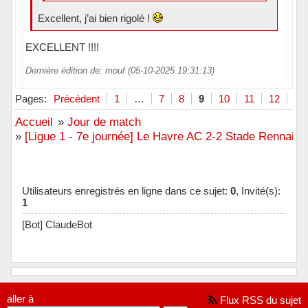
Excellent, j’ai bien rigolé !
EXCELLENT !!!!
Dernière édition de: mouf (05-10-2025 19:31:13)
Hors ligne
Pages:
Précédent
1
…
7
8
9
10
11
12
Su
Accueil
»
Jour de match
»
[Ligue 1 - 7e journée] Le Havre AC 2-2 Stade Rennais F
Utilisateurs enregistrés en ligne dans ce sujet:
0
, Invité(s):
1
[Bot] ClaudeBot
aller à
Flux RSS du sujet