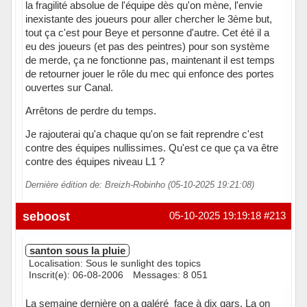
la fragilité absolue de l'équipe dès qu'on mène, l'envie
inexistante des joueurs pour aller chercher le 3ème but,
tout ça c'est pour Beye et personne d'autre. Cet été il a
eu des joueurs (et pas des peintres) pour son système
de merde, ça ne fonctionne pas, maintenant il est temps
de retourner jouer le rôle du mec qui enfonce des portes
ouvertes sur Canal.
Arrêtons de perdre du temps.
Je rajouterai qu'a chaque qu'on se fait reprendre c'est
contre des équipes nullissimes. Qu'est ce que ça va être
contre des équipes niveau L1 ?
Dernière édition de: Breizh-Robinho (05-10-2025 19:21:08)
Hors ligne
seboost
05-10-2025 19:19:18
#213
santon sous la pluie
Localisation: Sous le sunlight des topics
Inscrit(e): 06-08-2006
Messages: 8 051
La semaine dernière on a galéré face à dix gars. La on