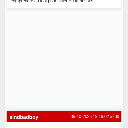
comprendre au foot pour siffler HJ là-dessus.
Hors ligne
sindbadboy
05-10-2025 19:18:02
#209