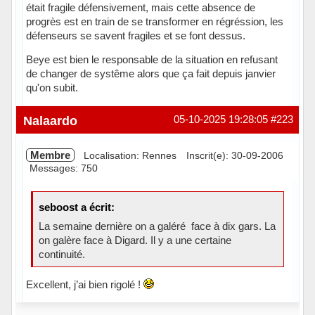
était fragile défensivement, mais cette absence de
progrès est en train de se transformer en régréssion, les
défenseurs se savent fragiles et se font dessus.
Beye est bien le responsable de la situation en refusant
de changer de systême alors que ça fait depuis janvier
qu'on subit.
Hors ligne
Nalaardo
05-10-2025 19:28:05
#223
Membre
Localisation: Rennes
Inscrit(e): 30-09-2006
Messages: 750
seboost a écrit:
La semaine dernière on a galéré face à dix gars. La
on galère face à Digard. Il y a une certaine
continuité.
Excellent, j’ai bien rigolé !
Hors ligne