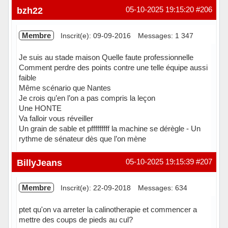
Hors ligne
bzh22
05-10-2025 19:15:20
#206
Membre
Inscrit(e): 09-09-2016
Messages: 1 347
Je suis au stade maison Quelle faute professionnelle
Comment perdre des points contre une telle équipe aussi
faible
Même scénario que Nantes
Je crois qu’en l’on a pas compris la leçon
Une HONTE
Va falloir vous réveiller
Un grain de sable et pfffffffff la machine se dérègle - Un
rythme de sénateur dès que l’on mène
Hors ligne
BillyJeans
05-10-2025 19:15:39
#207
Membre
Inscrit(e): 22-09-2018
Messages: 634
ptet qu'on va arreter la calinotherapie et commencer a
mettre des coups de pieds au cul?