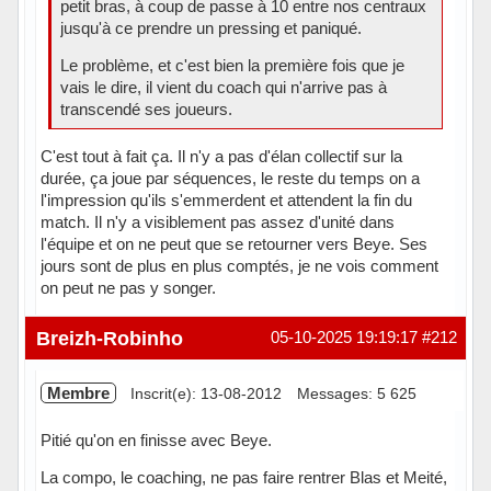
petit bras, à coup de passe à 10 entre nos centraux
jusqu'à ce prendre un pressing et paniqué.
Le problème, et c'est bien la première fois que je
vais le dire, il vient du coach qui n'arrive pas à
transcendé ses joueurs.
C'est tout à fait ça. Il n'y a pas d'élan collectif sur la
durée, ça joue par séquences, le reste du temps on a
l'impression qu'ils s'emmerdent et attendent la fin du
match. Il n'y a visiblement pas assez d'unité dans
l'équipe et on ne peut que se retourner vers Beye. Ses
jours sont de plus en plus comptés, je ne vois comment
on peut ne pas y songer.
Hors ligne
Breizh-Robinho
05-10-2025 19:19:17
#212
Membre
Inscrit(e): 13-08-2012
Messages: 5 625
Pitié qu'on en finisse avec Beye.
La compo, le coaching, ne pas faire rentrer Blas et Meité,