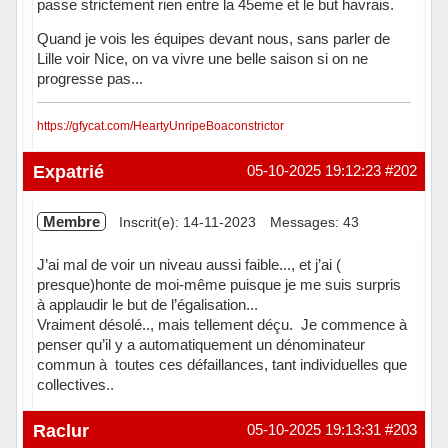
passe strictement rien entre la 45eme et le but havrais.
Quand je vois les équipes devant nous, sans parler de
Lille voir Nice, on va vivre une belle saison si on ne
progresse pas...
https://gfycat.com/HeartyUnripeBoaconstrictor
Hors ligne
Expatrié
05-10-2025 19:12:23
#202
Membre
Inscrit(e): 14-11-2023
Messages: 43
J’ai mal de voir un niveau aussi faible..., et j’ai (
presque)honte de moi-même puisque je me suis surpris
à applaudir le but de l’égalisation...
Vraiment désolé.., mais tellement déçu. Je commence à
penser qu’il y a automatiquement un dénominateur
commun à toutes ces défaillances, tant individuelles que
collectives..
Hors ligne
Raclur
05-10-2025 19:13:31
#203