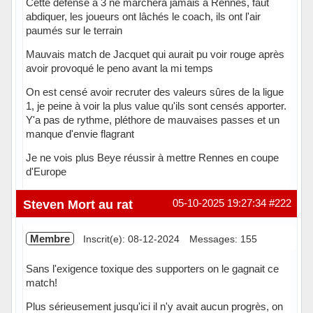
Cette défense à 3 ne marchera jamais à Rennes, faut
abdiquer, les joueurs ont lâchés le coach, ils ont l'air
paumés sur le terrain
Mauvais match de Jacquet qui aurait pu voir rouge après
avoir provoqué le peno avant la mi temps
On est censé avoir recruter des valeurs sûres de la ligue
1, je peine à voir la plus value qu'ils sont censés apporter.
Y'a pas de rythme, pléthore de mauvaises passes et un
manque d'envie flagrant
Je ne vois plus Beye réussir à mettre Rennes en coupe
d'Europe
Hors ligne
Steven Mort au rat
05-10-2025 19:27:34
#222
Membre
Inscrit(e): 08-12-2024
Messages: 155
Sans l'exigence toxique des supporters on le gagnait ce
match!
Plus sérieusement jusqu'ici il n'y avait aucun progrès, on