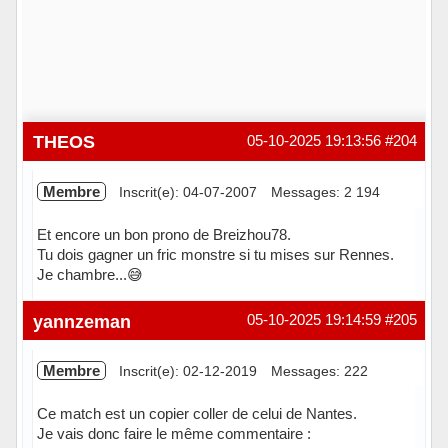
THEOS
05-10-2025 19:13:56
#204
Membre
Inscrit(e): 04-07-2007
Messages: 2 194
Et encore un bon prono de Breizhou78.
Tu dois gagner un fric monstre si tu mises sur Rennes.
Je chambre...😅
Hors ligne
yannzeman
05-10-2025 19:14:59
#205
Membre
Inscrit(e): 02-12-2019
Messages: 222
Ce match est un copier coller de celui de Nantes.
Je vais donc faire le même commentaire :