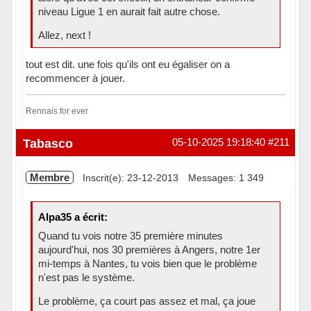
niveau Ligue 1 en aurait fait autre chose.
Allez, next !
tout est dit. une fois qu'ils ont eu égaliser on a
recommencer à jouer.
Rennais for ever
Hors ligne
Tabasco
05-10-2025 19:18:40
#211
Membre
Inscrit(e): 23-12-2013
Messages: 1 349
Alpa35 a écrit:
Quand tu vois notre 35 première minutes
aujourd'hui, nos 30 premières à Angers, notre 1er
mi-temps à Nantes, tu vois bien que le problème
n'est pas le système.
Le problème, ça court pas assez et mal, ça joue