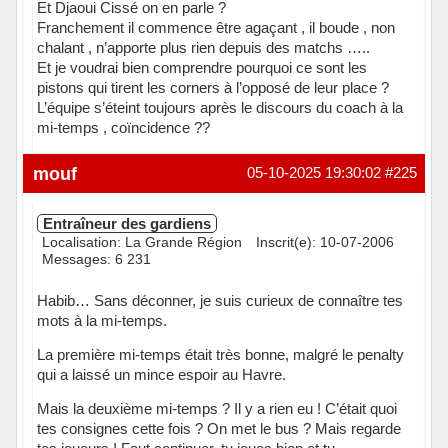
Et Djaoui Cissé on en parle ?
Franchement il commence être agaçant , il boude , non
chalant , n’apporte plus rien depuis des matchs …..
Et je voudrai bien comprendre pourquoi ce sont les
pistons qui tirent les corners à l’opposé de leur place ?
L’équipe s’éteint toujours après le discours du coach à la
mi-temps , coïncidence ??
Hors ligne
mouf
05-10-2025 19:30:02
#225
Entraîneur des gardiens
Localisation: La Grande Région
Inscrit(e): 10-07-2006
Messages: 6 231
Habib… Sans déconner, je suis curieux de connaître tes
mots à la mi-temps.
La première mi-temps était très bonne, malgré le penalty
qui a laissé un mince espoir au Havre.
Mais la deuxième mi-temps ? Il y a rien eu ! C’était quoi
tes consignes cette fois ? On met le bus ? Mais regarde