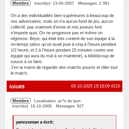
Membre
Inscrit(e): 13-05-2007
Messages: 2 381
On a des individualités bien supérieures à beaucoup de
nos adversaires, mais on n'a aucun fond de jeu, aucun
collectif, pas vraiment d'envie et nos joueurs font
n'importe quoi. On ne progresse pas et même on
régresse. Beye, qui était très content de son équipe à la
mi-temps (alors qu'on avait joué à cinq à l'heure pendant
1/2 heure, et 2 à l'heure pendant 15 minutes contre une
équipe qui aura du mal à se maintenir), a bôôôôcoup de
soucis à se faire.
J'en ai marre de regarder des matchs pourris et râler tout
le match.
Hors ligne
lolo69
05-10-2025 19:18:09
#210
Membre
Localisation: pr?s de lyon
Inscrit(e): 15-10-2005
Messages: 927
yannzeman a écrit: