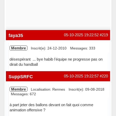
faya35
05-10-2025 19:22:52
#219
Membre
Inscrit(e): 24-12-2010
Messages: 333
désespérant ... bye habib l'équipe ne progresse pas on
dirait du handball
Hors ligne
SuppSRFC
05-10-2025 19:22:57
#220
Membre
Localisation: Rennes
Inscrit(e): 09-08-2018
Messages: 672
à part jeter des ballons devant on fait quoi comme
animation offensive ?