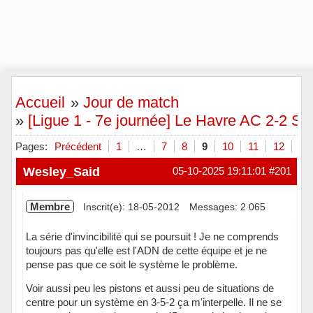
Accueil
»
Jour de match
»
[Ligue 1 - 7e journée] Le Havre AC 2-2 St
Pages:
Précédent
1
…
7
8
9
10
11
12
Su
Wesley_Said
05-10-2025 19:11:01
#201
Membre
Inscrit(e): 18-05-2012
Messages: 2 065
La série d'invincibilité qui se poursuit ! Je ne comprends
toujours pas qu'elle est l'ADN de cette équipe et je ne
pense pas que ce soit le système le problème.
Voir aussi peu les pistons et aussi peu de situations de
centre pour un système en 3-5-2 ça m'interpelle. Il ne se