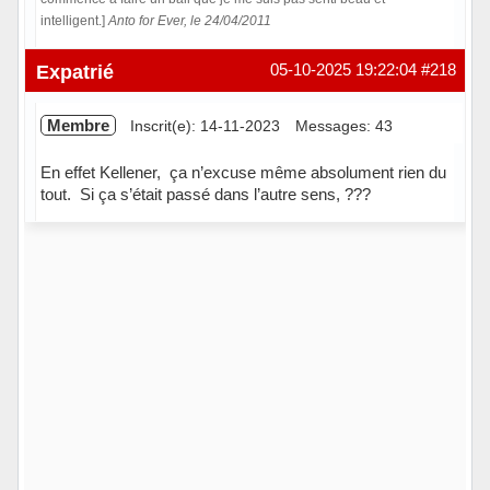
intelligent.]
Anto for Ever, le 24/04/2011
En ligne
Expatrié
05-10-2025 19:22:04
#218
Membre
Inscrit(e): 14-11-2023
Messages: 43
En effet Kellener, ça n’excuse même absolument rien du
tout. Si ça s’était passé dans l’autre sens, ???
Hors ligne