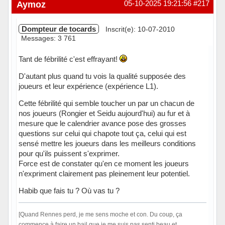
Hors ligne
Aymoz
05-10-2025 19:21:56
#217
Dompteur de tocards
Inscrit(e): 10-07-2010
Messages: 3 761
Tant de fébrilité c'est effrayant!
D'autant plus quand tu vois la qualité supposée des
joueurs et leur expérience (expérience L1).
Cette fébrilité qui semble toucher un par un chacun de
nos joueurs (Rongier et Seidu aujourd'hui) au fur et à
mesure que le calendrier avance pose des grosses
questions sur celui qui chapote tout ça, celui qui est
sensé mettre les joueurs dans les meilleurs conditions
pour qu'ils puissent s'exprimer.
Force est de constater qu'en ce moment les joueurs
n'expriment clairement pas pleinement leur potentiel.
Habib que fais tu ? Où vas tu ?
[Quand Rennes perd, je me sens moche et con. Du coup, ça
commence à faire un bail que je me suis pas senti beau et