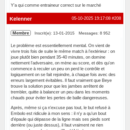
Y'a qui comme entraineur correct sur le marché
Hors ligne
Kelenner
05-10-2025 19:17:08
#208
Membre
Inscrit(e): 13-01-2015
Messages: 8 952
Le problème est essentiellement mental. On vient de
vivre trois fois de suite le même match à l'extérieur : on
joue plutôt bien pendant 35-40 minutes, on domine
nettement l'adversaire, on mène au score, et dès qu'on
commence à reculer un peu on perd le contrôle et
logiquement on se fait rejoindre, à chaque fois avec des
erreurs largement évitables. Il faut vraiment que Beye
trouve la solution pour que les jambes arrêtent de
trembler, quitte à balancer un peu dans les moments
chauds pour éviter les pertes de balle dangereuses.
Après, même si ça n'excuse pas tout, le but refusé à
Embolo est ridicule à mon sens : il n'y a qu'un bout
d'épaule qui dépasse de la ligne mais ses pieds sont
derrière (ou juste dessus), il faut vraiment ne rien