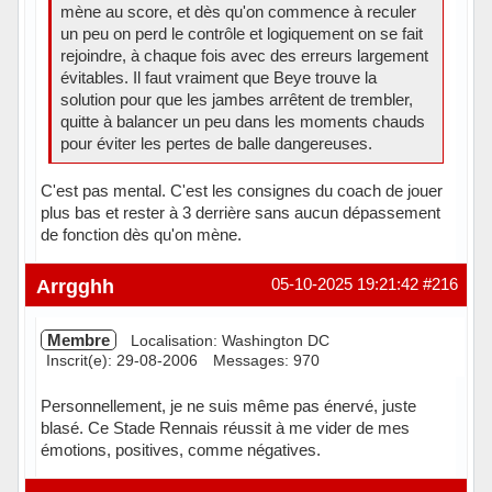
mène au score, et dès qu'on commence à reculer
un peu on perd le contrôle et logiquement on se fait
rejoindre, à chaque fois avec des erreurs largement
évitables. Il faut vraiment que Beye trouve la
solution pour que les jambes arrêtent de trembler,
quitte à balancer un peu dans les moments chauds
pour éviter les pertes de balle dangereuses.
C'est pas mental. C'est les consignes du coach de jouer
plus bas et rester à 3 derrière sans aucun dépassement
de fonction dès qu'on mène.
En ligne
Arrgghh
05-10-2025 19:21:42
#216
Membre
Localisation: Washington DC
Inscrit(e): 29-08-2006
Messages: 970
Personnellement, je ne suis même pas énervé, juste
blasé. Ce Stade Rennais réussit à me vider de mes
émotions, positives, comme négatives.