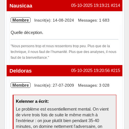
Nausicaa
05-10-2025 19:19:21
#214
Membre
Inscrit(e): 14-08-2024
Messages: 1 683
Quelle déception.
"Nous pensons trop et nous ressentons trop peu. Plus que de la
technique, il nous faut de l’humanité. Plus que des analyses, il nous
faut de la bienveillance."
Hors ligne
Deldoras
05-10-2025 19:20:56
#215
Membre
Inscrit(e): 27-07-2009
Messages: 3 028
Kelenner a écrit:
Le problème est essentiellement mental. On vient
de vivre trois fois de suite le même match à
l'extérieur : on joue plutôt bien pendant 35-40
minutes, on domine nettement l'adversaire, on