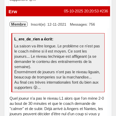
Hors ligne
Erw
05-10-2025 20:20:53
#236
Membre
Inscrit(e): 12-11-2021
Messages: 756
L_ere_de_rien a écrit:
La saison va être longue. Le problème ce n'est pas
le coach même si il est moyen. Ce sont les
joueurs... Le niveau technique est affligeant (a se
demander le contenu des entraînements de la
semaine).
Énormément de joueurs n'ont pas le niveau liguain,
beaucoup de tromperies sur la marchandise...
Au final ces trèves internationales font du bien aux
supporters 😜...
Quel joueur n'a pas le niveau L1 alors que l'on mène 2-0
au bout de 30 minutes et que le coach demande de
"calmer" et de subir. Déjà arrivé à Angers et Nantes, les
joueurs peuvent décider d'être nul d'un coup si vous y