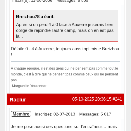
Inscrit(e): 11-06-2006
Messages: 8 809
Breizhou78 a écrit:
Après si on perd 4 à 0 face à Auxerre je serais bien
obligé de rejoindre l'autre camp, mais on en est pas
la...
Défaite 0 - 4 à Auxerre, toujours aussi optimiste Breizhou
!
À chaque époque, il est des gens qui ne pensent pas comme tout le
monde, c’est à dire qui ne pensent pas comme ceux qui ne pensent
pas.
-Marguerite Yourcenar -
Hors ligne
Raclur
05-10-2025 20:36:15
#241
Membre
Inscrit(e): 02-07-2013
Messages: 5 017
Je me pose aussi des questions sur l’entraîneur… mais