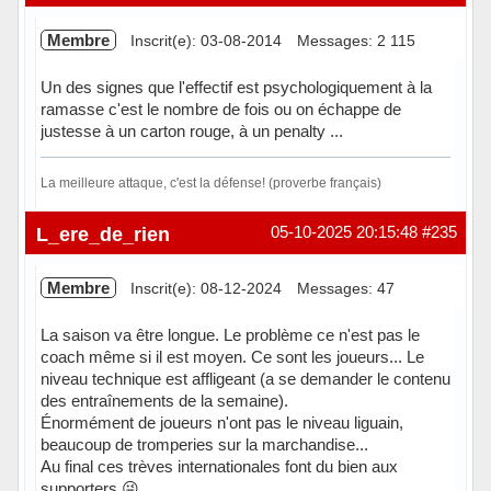
Membre
Inscrit(e): 03-08-2014
Messages: 2 115
Un des signes que l'effectif est psychologiquement à la
ramasse c'est le nombre de fois ou on échappe de
justesse à un carton rouge, à un penalty ...
La meilleure attaque, c'est la défense! (proverbe français)
En ligne
L_ere_de_rien
05-10-2025 20:15:48
#235
Membre
Inscrit(e): 08-12-2024
Messages: 47
La saison va être longue. Le problème ce n'est pas le
coach même si il est moyen. Ce sont les joueurs... Le
niveau technique est affligeant (a se demander le contenu
des entraînements de la semaine).
Énormément de joueurs n'ont pas le niveau liguain,
beaucoup de tromperies sur la marchandise...
Au final ces trèves internationales font du bien aux
supporters 😜...