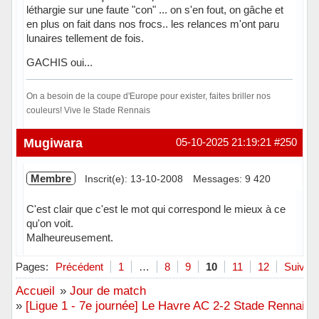
léthargie sur une faute "con" ... on s'en fout, on gâche et
en plus on fait dans nos frocs.. les relances m'ont paru
lunaires tellement de fois.
GACHIS oui...
On a besoin de la coupe d'Europe pour exister, faites briller nos
couleurs! Vive le Stade Rennais
En ligne
Mugiwara
05-10-2025 21:19:21
#250
Membre
Inscrit(e): 13-10-2008
Messages: 9 420
C'est clair que c'est le mot qui correspond le mieux à ce
qu'on voit.
Malheureusement.
Hors ligne
Pages:
Précédent
1
…
8
9
10
11
12
Suivant
Accueil
»
Jour de match
»
[Ligue 1 - 7e journée] Le Havre AC 2-2 Stade Rennais F