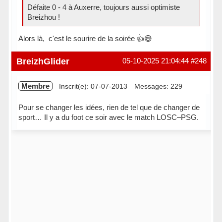
Défaite 0 - 4 à Auxerre, toujours aussi optimiste
Breizhou !
Alors là, c'est le sourire de la soirée 👍😅
Hors ligne
BreizhGlider
05-10-2025 21:04:44
#248
Membre
Inscrit(e): 07-07-2013
Messages: 229
Pour se changer les idées, rien de tel que de changer de
sport… Il y a du foot ce soir avec le match LOSC–PSG.
Hors ligne