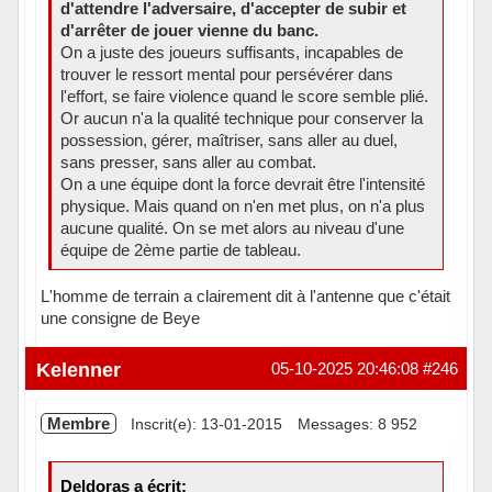
d'attendre l'adversaire, d'accepter de subir et
d'arrêter de jouer vienne du banc.
On a juste des joueurs suffisants, incapables de
trouver le ressort mental pour persévérer dans
l'effort, se faire violence quand le score semble plié.
Or aucun n'a la qualité technique pour conserver la
possession, gérer, maîtriser, sans aller au duel,
sans presser, sans aller au combat.
On a une équipe dont la force devrait être l'intensité
physique. Mais quand on n'en met plus, on n'a plus
aucune qualité. On se met alors au niveau d'une
équipe de 2ème partie de tableau.
L'homme de terrain a clairement dit à l'antenne que c'était
une consigne de Beye
Hors ligne
Kelenner
05-10-2025 20:46:08
#246
Membre
Inscrit(e): 13-01-2015
Messages: 8 952
Deldoras a écrit: