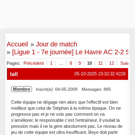
Accueil
»
Jour de match
»
[Ligue 1 - 7e journée] Le Havre AC 2-2 St
Pages:
Précédent
1
…
8
9
10
11
12
Suivant
tall
05-10-2025 19:32:32
#226
Membre
Inscrit(e): 04-05-2009
Messages: 885
Cette équipe ne dégage rien alors que l'effectif est bien
meilleur que celui de Stéphan à la même époque. On ne
progresse pas et je ne vois pas comment on va
s'améliorer, le responsable c'est l'entraîneur. Il voulait la
pression mais il ne la gère absolument pas. Le niveau de
jeu de cette équipe est ultra insuffisant. Beye doit partir