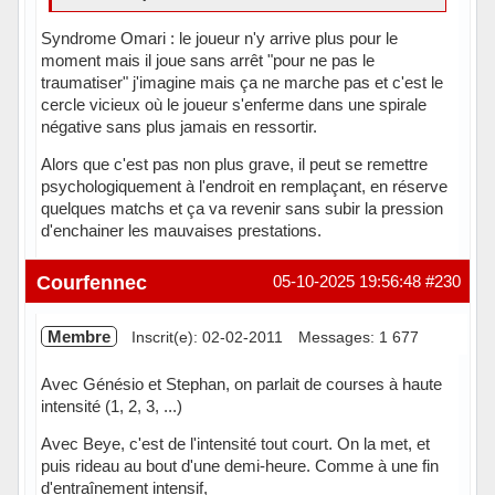
Syndrome Omari : le joueur n'y arrive plus pour le
moment mais il joue sans arrêt "pour ne pas le
traumatiser" j'imagine mais ça ne marche pas et c'est le
cercle vicieux où le joueur s'enferme dans une spirale
négative sans plus jamais en ressortir.
Alors que c'est pas non plus grave, il peut se remettre
psychologiquement à l'endroit en remplaçant, en réserve
quelques matchs et ça va revenir sans subir la pression
d'enchainer les mauvaises prestations.
Hors ligne
Courfennec
05-10-2025 19:56:48
#230
Membre
Inscrit(e): 02-02-2011
Messages: 1 677
Avec Génésio et Stephan, on parlait de courses à haute
intensité (1, 2, 3, ...)
Avec Beye, c'est de l'intensité tout court. On la met, et
puis rideau au bout d'une demi-heure. Comme à une fin
d'entraînement intensif,