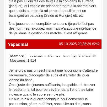
c’est pas lui qui fait des fautes à la con dans la surface
(jacquet), qui essaie de relancer propre à la 44eme alors
que tu dois attendre là mi temps tranquillement en
balançant un parpaing (Seidu et Rongier) etc etc
Nos joueurs sont complètement cons (je parle foot pas
des hommes) excusez moi mais y’a aucune intelligence
de jeu dans la gestion des matchs. C’est affligeant
Hors ligne
Yapadmal
05-10-2025 20:36:39
#242
Membre
Localisation: Rennes
Inscrit(e): 26-07-2023
Messages: 1 814
Je ne crois pas un seul instant que la consigne d'attendre
l'adversaire, d'accepter de subir et d'arrêter de jouer
vienne du banc.
On a juste des joueurs suffisants, incapables de trouver
le ressort mental pour persévérer dans l'effort, se faire
violence quand le score semble plié.
Or aucun n'a la qualité technique pour conserver la
possession, gérer, maîtriser, sans aller au duel, sans