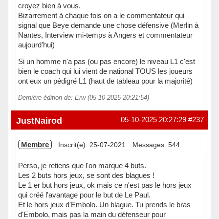
croyez bien à vous.
Bizarrement à chaque fois on a le commentateur qui
signal que Beye demande une chose défensive (Merlin à
Nantes, Interview mi-temps à Angers et commentateur
aujourd'hui)
Si un homme n'a pas (ou pas encore) le niveau L1 c'est
bien le coach qui lui vient de national TOUS les joueurs
ont eux un pédigré L1 (haut de tableau pour la majorité)
Dernière édition de: Erw (05-10-2025 20:21:54)
Hors ligne
JustNairod
05-10-2025 20:27:29
#237
Membre
Inscrit(e): 25-07-2021
Messages: 544
Perso, je retiens que l'on marque 4 buts.
Les 2 buts hors jeux, se sont des blagues !
Le 1 er but hors jeux, ok mais ce n'est pas le hors jeux
qui créé l'avantage pour le but de Le Paul.
Et le hors jeux d'Embolo. Un blague. Tu prends le bras
d'Embolo, mais pas la main du défenseur pour