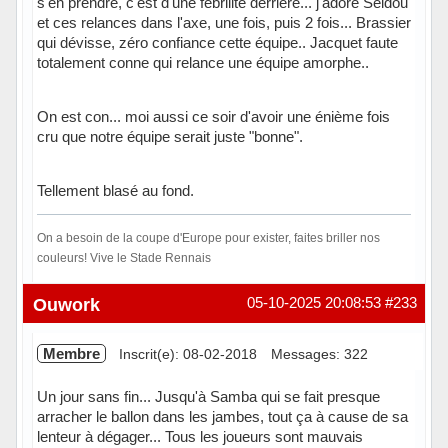
s'en prendre, c'est d'une fébrilité derrière... j'adore Seidou
et ces relances dans l'axe, une fois, puis 2 fois... Brassier
qui dévisse, zéro confiance cette équipe.. Jacquet faute
totalement conne qui relance une équipe amorphe..
On est con... moi aussi ce soir d'avoir une énième fois
cru que notre équipe serait juste "bonne".
Tellement blasé au fond.
On a besoin de la coupe d'Europe pour exister, faites briller nos
couleurs! Vive le Stade Rennais
En ligne
Ouwork
05-10-2025 20:08:53
#233
Membre
Inscrit(e): 08-02-2018
Messages: 322
Un jour sans fin... Jusqu'à Samba qui se fait presque
arracher le ballon dans les jambes, tout ça à cause de sa
lenteur à dégager... Tous les joueurs sont mauvais