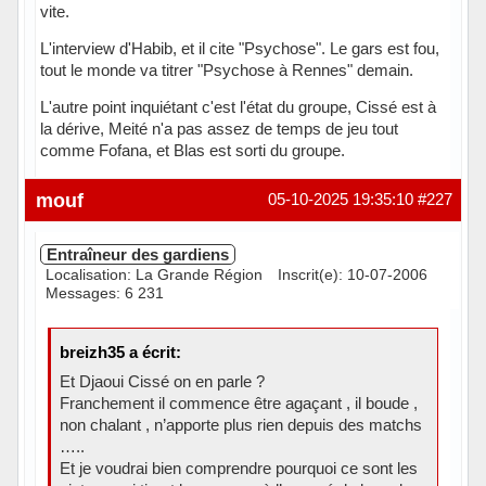
vite.
L'interview d'Habib, et il cite "Psychose". Le gars est fou,
tout le monde va titrer "Psychose à Rennes" demain.
L'autre point inquiétant c'est l'état du groupe, Cissé est à
la dérive, Meité n'a pas assez de temps de jeu tout
comme Fofana, et Blas est sorti du groupe.
Hors ligne
mouf
05-10-2025 19:35:10
#227
Entraîneur des gardiens
Localisation: La Grande Région
Inscrit(e): 10-07-2006
Messages: 6 231
breizh35 a écrit:
Et Djaoui Cissé on en parle ?
Franchement il commence être agaçant , il boude ,
non chalant , n’apporte plus rien depuis des matchs
…..
Et je voudrai bien comprendre pourquoi ce sont les