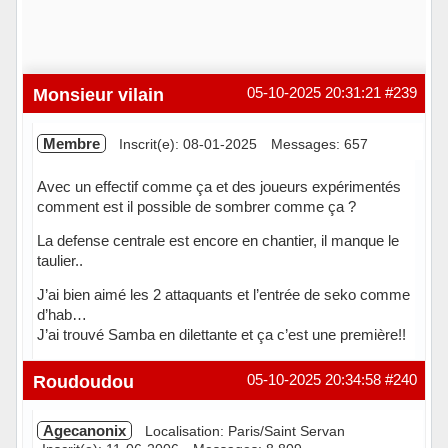
Monsieur vilain
05-10-2025 20:31:21
#239
Membre
Inscrit(e): 08-01-2025
Messages: 657
Avec un effectif comme ça et des joueurs expérimentés
comment est il possible de sombrer comme ça ?
La defense centrale est encore en chantier, il manque le
taulier..
J’ai bien aimé les 2 attaquants et l’entrée de seko comme
d’hab…
J’ai trouvé Samba en dilettante et ça c’est une première!!
Hors ligne
Roudoudou
05-10-2025 20:34:58
#240
Agecanonix
Localisation: Paris/Saint Servan