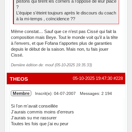
pistons qui tirent les corners à l’opposé de leur place
?
L’équipe s’éteint toujours après le discours du coach
à la mi-temps , coïncidence ??
Même constat… Sauf que ce n’est pas Cissé qui fait la
composition mais Beye. Tout le monde voit qu’il a la tête
à l’envers, et que Fofana t’apportes plus de garanties
depuis le début de la saison. Mais non, tu fais jouer
Cissé.
Dernière édition de: mouf (05-10-2025 19:35:33)
Hors ligne
THEOS
05-10-2025 19:47:30
#228
Membre
Inscrit(e): 04-07-2007
Messages: 2 194
Si l'on m'avait conseillée
J'aurais commis moins d'erreurs
J'aurais su me rassurer
Toutes les fois que j'ai eu peur