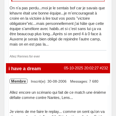
On n'a pas perdu...moi je le sentais bof car je savais que
lehavre était une bonne équipe...je m'encourageait à
croire en la victoire à lire tout vos posts "victoire
obligatoire"etc...mais personnellement j'ai hâte que cette
équipe s'améliore avec habib..et si c'est sans lui ça va
être beaucoup plus long...Après si on perd 4 à 0 face à
Auxerre je serais bien obligé de rejoindre l'autre camp,
mais on en est pas la...
Allez Rennes for ever
Hors ligne
i have a dream
05-10-2025 20:02:27
#232
Membre
Inscrit(e): 30-08-2006
Messages: 7 680
Allez encore un scénario qui fait de ce match une énième
défaite comme contre Nantes, Lens...
Je viens de me faire le replay... comme on sent qu'on va