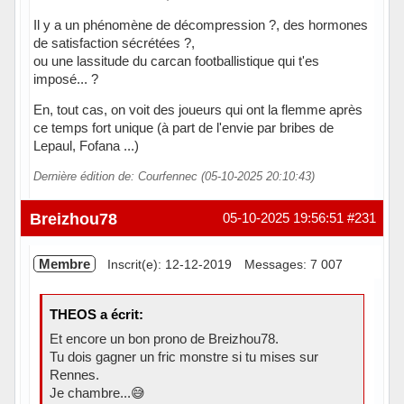
Il y a un phénomène de décompression ?, des hormones
de satisfaction sécrétées ?,
ou une lassitude du carcan footballistique qui t'es
imposé... ?
En, tout cas, on voit des joueurs qui ont la flemme après
ce temps fort unique (à part de l'envie par bribes de
Lepaul, Fofana ...)
Dernière édition de: Courfennec (05-10-2025 20:10:43)
En ligne
Breizhou78
05-10-2025 19:56:51
#231
Membre
Inscrit(e): 12-12-2019
Messages: 7 007
THEOS a écrit:
Et encore un bon prono de Breizhou78.
Tu dois gagner un fric monstre si tu mises sur
Rennes.
Je chambre...😅