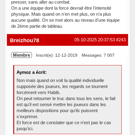
presser, sans aller au combat.
On a une équipe dont la force devrait être l'intensité
physique. Mais quand on n'en met plus, on n'a plus
aucune qualité. On se met alors au niveau d'une équipe
de 2ème partie de tableau.
Hors ligne
Breizhou78
05-10-2025 20:37:53
#243
Membre
Inscrit(e): 12-12-2019
Messages: 7 007
Aymoz a écrit:
Non mais quand on voit la qualité individuelle
supposée des joueurs, les regards se tournent
forcément vers Habib.
On peut retourner le truc dans tous les sens, le fait
est qu'il est sensé mettre les joueurs dans les
meilleurs dispositions pour qu'ils puissent
s'exprimer.
Et force est de constater que ce n'est pas le cas
jusqu'ici.