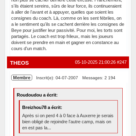
s'ils étaient sereins, sûrs de leur force, ils continueraient
à aller de l'avant et à appuyer, quelles que soient les
consignes du coach. Là, comme on les sent fébriles, on
a le sentiment qu'ils se cachent derrière les consignes de
Beye pour justifier leur passivité. Pour moi, les torts sont
partagés. Le coach est trop frileux, mais les joueurs
doivent se prendre en main et gagner en constance au
cours d'un match.
Hors ligne
THEOS
05-10-2025 21:00:26
#247
Membre
Inscrit(e): 04-07-2007
Messages: 2 194
Roudoudou a écrit:
Breizhou78 a écrit:
Après si on perd 4 à 0 face à Auxerre je serais
bien obligé de rejoindre l'autre camp, mais on
en est pas la...