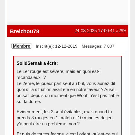
Breizhou78
24-08-2025 17:00:41
#299
Membre
Inscrit(e): 12-12-2019
Messages: 7 007
SolidSernak a écrit:
Le 1er rouge est sévère, mais en quoi est-il
"scandaleux" ?
Le 2ème, le joueur part seul au but, vous auriez dit
quoi si la situation avait été en notre faveur ? Aussi,
on sait depuis un moment que Wooh n'est pas fiable
sur la durée.
Evidemment, les 2 sont évitables, mais quand tu
prends 3 rouges en 1 match et 10 minutes de jeu,
y'a peut être un problème, non ?
Et puis de toutes façons, c'est Lorient, qu'est-ce qui