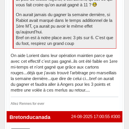
vous fait croire qu'on aurait gagné à 11 ?
On aurait jamais du gagner la semaine dernière, si
Rabiot avait marqué dans le temps additionnel de la
1ère MT, ça aurait pu avoir le même effet
qu'aujourd'hui.
Bref on est à notre place avec 3 pts sur 6. C'est que
du foot, respirez un grand coup
On aide Lorient dans leur opération maintien parce que
avec cet effectif c'est pas gagné..ils ont été faible en 1ere
mi-temps et n'ont gagné que grâce aux cartons
rouges...déjà que j'avais trouvé l'arbitrage pro marseillais
la semaine dernière...que dire de celui ci...bref on aurait
du gagner et faudra aller à Angers pour les 3 points et
mettre une volée à ces merlus au retour....
Allez Rennes for ever
Hors ligne
Bretonducanada
24-08-2025 17:00:55
#300