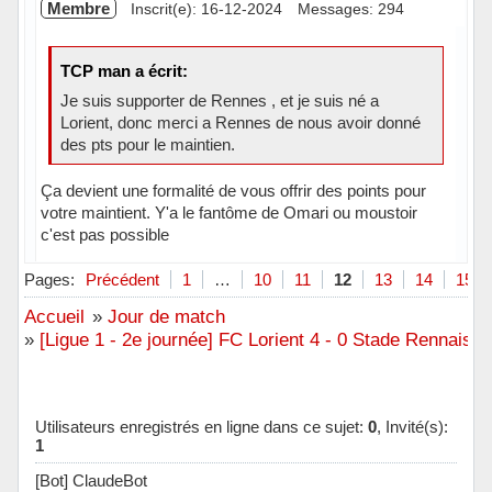
Membre
Inscrit(e): 16-12-2024
Messages: 294
TCP man a écrit:
Je suis supporter de Rennes , et je suis né a
Lorient, donc merci a Rennes de nous avoir donné
des pts pour le maintien.
Ça devient une formalité de vous offrir des points pour
votre maintient. Y'a le fantôme de Omari ou moustoir
c'est pas possible
Hors ligne
Pages:
Précédent
1
…
10
11
12
13
14
15
Accueil
»
Jour de match
»
[Ligue 1 - 2e journée] FC Lorient 4 - 0 Stade Rennais 
Utilisateurs enregistrés en ligne dans ce sujet:
0
, Invité(s):
1
[Bot] ClaudeBot