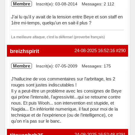
Membre
Inscrit(e): 03-08-2014
Messages: 2 112
J'ai lu qu'il y avait de la tension entre Beye et son staff en
1ère mi-temps, quelqu'un en sait-il plus ?
La meilleure attaque, c'est la défense! (proverbe français)
Hors ligne
breizhspirit
24-08-2025 16:52:16
#290
Membre
Inscrit(e): 07-05-2009
Messages: 175
J’hallucine de vos commentaires sur l’arbritage, les 2
rouges sont justes indiscutables !
Il y a peut-être un problème avec les consignes de Beye
qui prône l’intensité, l’agressivité...qui se retourne contre
nous. Et puis Wooh... son intervention est stupide, et
Nagida... En infériorité numerique, il faut pour moi de la
technique et de l’expérience (ou de l’intelligence), ce
qu’on n’a pas sur le banc.
Hors ligne
24-08-2025 16:52:48
#291