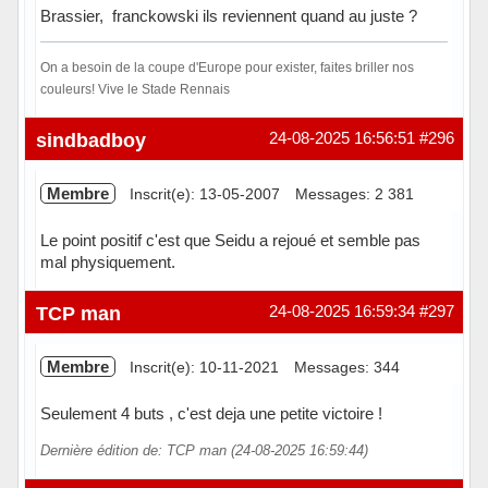
Brassier, franckowski ils reviennent quand au juste ?
On a besoin de la coupe d'Europe pour exister, faites briller nos
couleurs! Vive le Stade Rennais
Hors ligne
sindbadboy
24-08-2025 16:56:51
#296
Membre
Inscrit(e): 13-05-2007
Messages: 2 381
Le point positif c'est que Seidu a rejoué et semble pas
mal physiquement.
Hors ligne
TCP man
24-08-2025 16:59:34
#297
Membre
Inscrit(e): 10-11-2021
Messages: 344
Seulement 4 buts , c'est deja une petite victoire !
Dernière édition de: TCP man (24-08-2025 16:59:44)