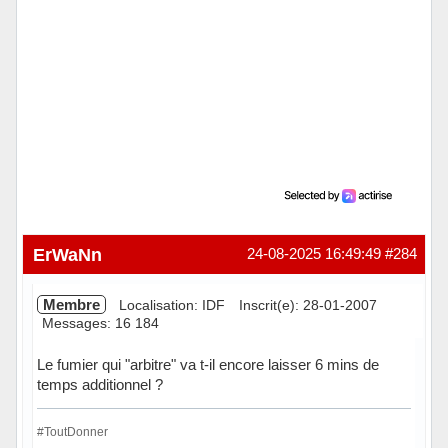
ErWaNn
24-08-2025 16:49:49
#284
Membre
Localisation: IDF
Inscrit(e): 28-01-2007
Messages: 16 184
Le fumier qui "arbitre" va t-il encore laisser 6 mins de
temps additionnel ?
#ToutDonner