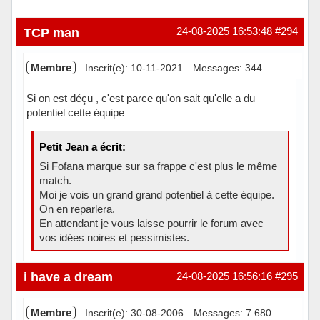
TCP man
24-08-2025 16:53:48
#294
Membre
Inscrit(e): 10-11-2021
Messages: 344
Si on est déçu , c'est parce qu'on sait qu'elle a du
potentiel cette équipe
Petit Jean a écrit:
Si Fofana marque sur sa frappe c'est plus le même
match.
Moi je vois un grand grand potentiel à cette équipe.
On en reparlera.
En attendant je vous laisse pourrir le forum avec
vos idées noires et pessimistes.
Hors ligne
i have a dream
24-08-2025 16:56:16
#295
Membre
Inscrit(e): 30-08-2006
Messages: 7 680