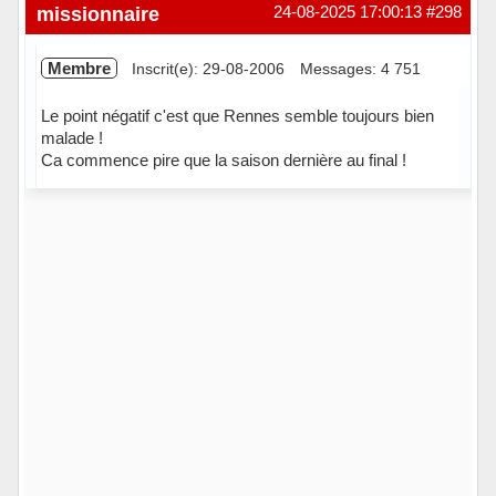
Hors ligne
missionnaire
24-08-2025 17:00:13
#298
Membre
Inscrit(e): 29-08-2006
Messages: 4 751
Le point négatif c'est que Rennes semble toujours bien
malade !
Ca commence pire que la saison dernière au final !
Hors ligne