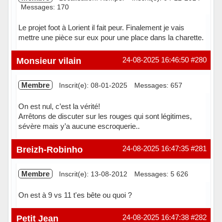
Messages: 170
Le projet foot à Lorient il fait peur. Finalement je vais
mettre une pièce sur eux pour une place dans la charette.
Hors ligne
Monsieur vilain
24-08-2025 16:46:50
#280
Membre
Inscrit(e): 08-01-2025
Messages: 657
On est nul, c’est la vérité!
Arrêtons de discuter sur les rouges qui sont légitimes,
sévère mais y’a aucune escroquerie..
Hors ligne
Breizh-Robinho
24-08-2025 16:47:35
#281
Membre
Inscrit(e): 13-08-2012
Messages: 5 626
On est à 9 vs 11 t'es bête ou quoi ?
Hors ligne
Petit Jean
24-08-2025 16:47:38
#282