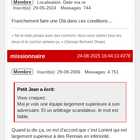
Membre
Localisation: Debr ma re
Inscrit(e): 29-05-2024
Messages: 744
Franchement faire une Olà dans ces conditions…
« Ne te bats jamais avec des cochons. Vous vous salirez tous les
deux et le cochon aimera ça. » (George Bernard Shaw)
Hors ligne
missionnaire
24-08-2025 16:44:13
#278
Membre
Inscrit(e): 29-08-2006
Messages: 4 751
Petit Jean a écrit:
Vous craquez.
Moi je vois une équipe largement supérieure à son
adversaire. Et un arbitrage scandaleux, le mot est
faible.
Quand tu dis ça, on est d'accord que c'est Lorient qui est
largement supérieur à des Rennais en infériorité.