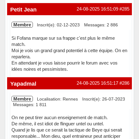
Hors ligne
Petit Jean
24-08-2025 16:51:09
#285
Membre
Inscrit(e): 02-12-2023
Messages: 2 886
Si Fofana marque sur sa frappe c'est plus le même
match.
Moi je vois un grand grand potentiel à cette équipe. On en
reparlera.
En attendant je vous laisse pourrir le forum avec vos
idées noires et pessimistes.
Hors ligne
Yapadmal
24-08-2025 16:51:17
#286
Membre
Localisation: Rennes
Inscrit(e): 26-07-2023
Messages: 1 811
On ne peut tirer aucun enseignement de match.
De même, il est idiot de flinguer untel ou untel.
Quand je lis que ce serait la tactique de Beye qui serait
responsable... Mon dieu, quel entraineur peut anticiper