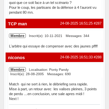
quoi que ce soit face à un tel scénario ?
Pour le coup, les partisans de la défense à 4 l'auront vu
pendant 80 mn.
En ligne
TCP man
24-08-2025 16:51:25
#287
Membre
Inscrit(e): 10-11-2021
Messages: 344
L'arbitre qui essaye de compenser avec des jaunes pffff
Hors ligne
niconos
24-08-2025 16:51:33
#288
Membre
Localisation: Ponty Pandy
Inscrit(e): 28-08-2005
Messages: 690
Match qui ne sert à rien, le débriefing sera rapide.
Mise à part, un retour avec les valises pleines, 3 points
de perdu …en conclusion, une sale apres midi !
Next !