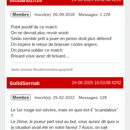
titouanbzh35
Membre
Inscrit(e): 05-09-2018
Messages: 1 228
Point positif de ce match
On ne devrait plus revoir wooh
Seidu semble prêt a jouer en piston droit plus défensif
On espère le retour de brassier contre angers.
On pourra oublier ce match
Brisard vous avez dit brisard....
stade rennais #toutdonnerpourgagner#
Hors ligne
SolidSernak
24-08-2025 16:53:08
#292
Membre
Inscrit(e): 25-02-2022
Messages: 128
Le 1er rouge est sévère, mais en quoi est-il "scandaleux"
?
Le 2ème, le joueur part seul au but, vous auriez dit quoi si
la situation avait été en notre faveur ? Aussi, on sait