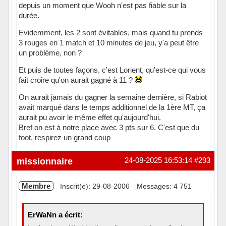
depuis un moment que Wooh n'est pas fiable sur la
durée.
Evidemment, les 2 sont évitables, mais quand tu prends
3 rouges en 1 match et 10 minutes de jeu, y'a peut être
un problème, non ?
Et puis de toutes façons, c'est Lorient, qu'est-ce qui vous
fait croire qu'on aurait gagné à 11 ?
On aurait jamais du gagner la semaine dernière, si Rabiot
avait marqué dans le temps additionnel de la 1ère MT, ça
aurait pu avoir le même effet qu'aujourd'hui.
Bref on est à notre place avec 3 pts sur 6. C'est que du
foot, respirez un grand coup
Hors ligne
missionnaire
24-08-2025 16:53:14
#293
Membre
Inscrit(e): 29-08-2006
Messages: 4 751
ErWaNn a écrit: