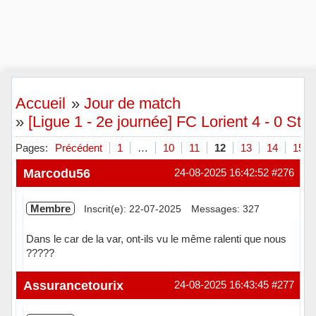
Accueil
»
Jour de match
»
[Ligue 1 - 2e journée] FC Lorient 4 - 0 St
Pages:
Précédent
1
…
10
11
12
13
14
15
Marcodu56
24-08-2025 16:42:52
#276
Membre
Inscrit(e): 22-07-2025
Messages: 327
Dans le car de la var, ont-ils vu le même ralenti que nous
?????
Hors ligne
Assurancetourix
24-08-2025 16:43:45
#277