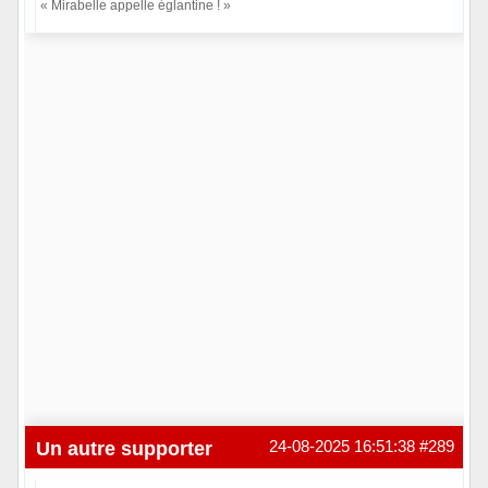
« Mirabelle appelle églantine ! »
Hors ligne
Un autre supporter
24-08-2025 16:51:38
#289