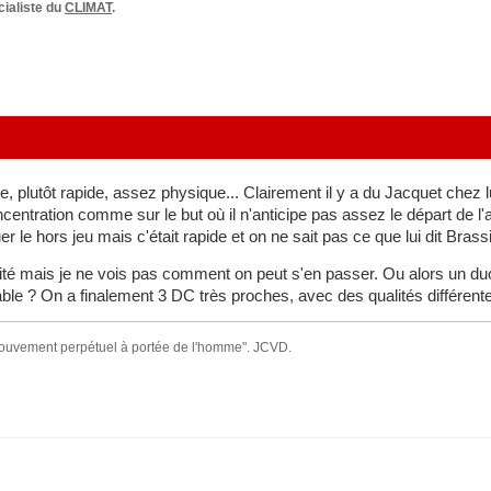
ialiste du
CLIMAT
.
e, plutôt rapide, assez physique... Clairement il y a du Jacquet chez lu
entration comme sur le but où il n'anticipe pas assez le départ de l'att
uer le hors jeu mais c'était rapide et on ne sait pas ce que lui dit Brass
ité mais je ne vois pas comment on peut s'en passer. Ou alors un d
le ? On a finalement 3 DC très proches, avec des qualités différent
mouvement perpétuel à portée de l'homme". JCVD.