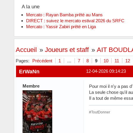
A la une
Mercato : Rayan Bamba prêté au Mans
DIRECT : suivez le mercato estival 2026 du SRFC
Mercato : Yassir Zabiri prêté en Liga
Accueil
»
Joueurs et staff
»
AIT BOUDLA
Pages:
Précédent
1
…
7
8
9
10
11
12
ErWaNn
12-04-2026 09:14:23
Membre
Pour moi il n'y a pas d'
La seule chose qu'il au
Il a tout de même essay
#ToutDonner