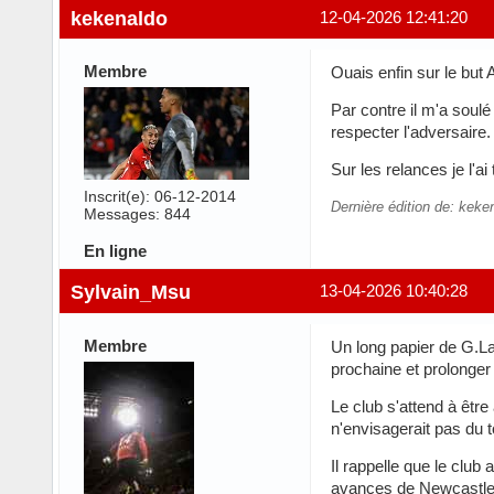
kekenaldo
12-04-2026 12:41:20
Membre
Ouais enfin sur le but 
Par contre il m'a soulé
respecter l'adversaire.
Sur les relances je l'ai
Inscrit(e): 06-12-2014
Dernière édition de: keke
Messages: 844
En ligne
Sylvain_Msu
13-04-2026 10:40:28
Membre
Un long papier de G.La
prochaine et prolonger
Le club s'attend à être
n'envisagerait pas du t
Il rappelle que le club
avances de Newcastle