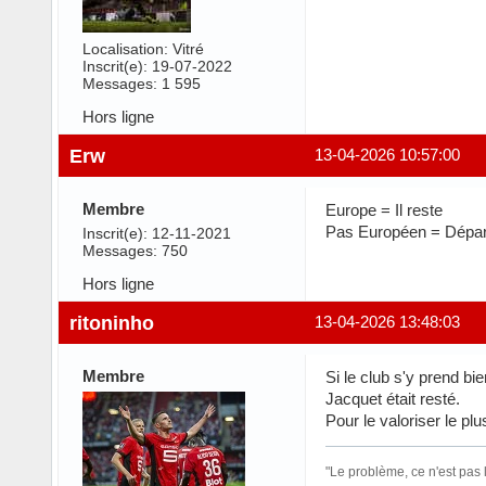
Localisation: Vitré
Inscrit(e): 19-07-2022
Messages: 1 595
Hors ligne
Erw
13-04-2026 10:57:00
Membre
Europe = Il reste
Pas Européen = Dépar
Inscrit(e): 12-11-2021
Messages: 750
Hors ligne
ritoninho
13-04-2026 13:48:03
Membre
Si le club s'y prend bi
Jacquet était resté.
Pour le valoriser le pl
"Le problème, ce n'est pas l