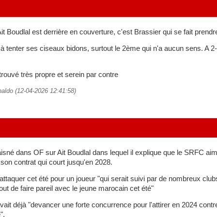
Ait Boudlal est derrière en couverture, c'est Brassier qui se fait prend
 à tenter ses ciseaux bidons, surtout le 2ème qui n'a aucun sens. A 2-0
 trouvé très propre et serein par contre
naldo (12-04-2026 12:41:58)
isné dans OF sur Ait Boudlal dans lequel il explique que le SRFC aimer
 son contrat qui court jusqu'en 2028.
 attaquer cet été pour un joueur "qui serait suivi par de nombreux clu
out de faire pareil avec le jeune marocain cet été"
 avait déjà "devancer une forte concurrence pour l'attirer en 2024 contr
".