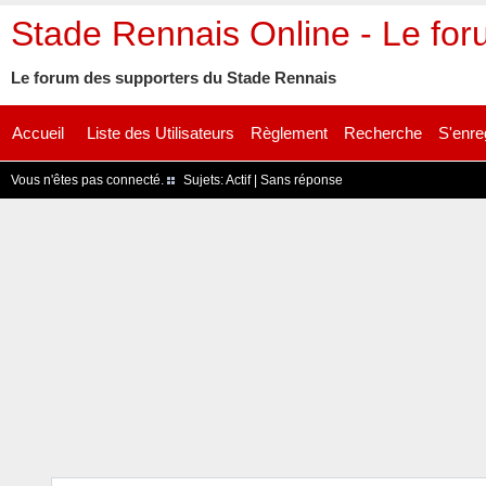
Stade Rennais Online - Le fo
Le forum des supporters du Stade Rennais
Accueil
Liste des Utilisateurs
Règlement
Recherche
S'enre
Vous n'êtes pas connecté.
Sujets:
Actif
|
Sans réponse