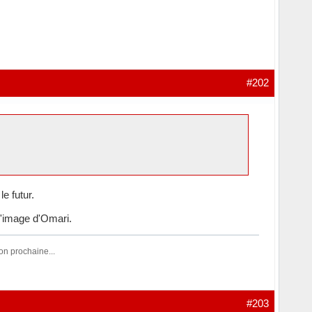
#202
e futur.
l'image d'Omari.
 prochaine...
#203