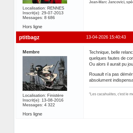
Jean-Marc Jancovici, spéc
Localisation: RENNES
Inscrit(e): 29-07-2013
Messages: 8 686
Hors ligne
ptitbagz
13-04-2026 15:40:43
Membre
Technique, belle relanc
quelques fautes de conc
Ou alors il aurait pu jo
Rouault n'a pas démér
absolument indispensab
"Les cacahuètes, c'est le 
Localisation: Finistère
Inscrit(e): 13-08-2016
Messages: 4 322
Hors ligne