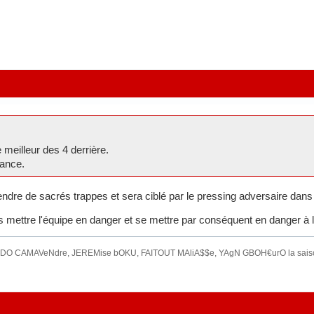
 meilleur des 4 derrière.
ance.
rendre de sacrés trappes et sera ciblé par le pressing adversaire dans l
as mettre l'équipe en danger et se mettre par conséquent en danger à 
O CAMAVeNdre, JEREMise bOKU, FAITOUT MAliA$$e, YAgN GBOH€urO la saison