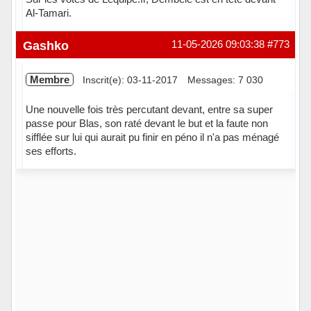
Al-Tamari.
Hors ligne
Gashko
11-05-2026 09:03:38
#773
Membre
Inscrit(e): 03-11-2017
Messages: 7 030
Une nouvelle fois très percutant devant, entre sa super
passe pour Blas, son raté devant le but et la faute non
sifflée sur lui qui aurait pu finir en péno il n'a pas ménagé
ses efforts.
Hors ligne