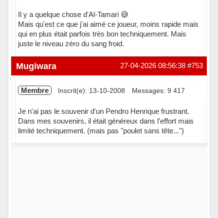
Il y a quelque chose d'Al-Tamari 😅
Mais qu'est ce que j'ai aimé ce joueur, moins rapide mais
qui en plus était parfois très bon techniquement. Mais
juste le niveau zéro du sang froid.
Hors ligne
Mugiwara
27-04-2026 08:56:38
#753
Membre
Inscrit(e): 13-10-2008
Messages: 9 417
Je n'ai pas le souvenir d'un Pendro Henrique frustrant.
Dans mes souvenirs, il était généreux dans l'effort mais
limité techniquement. (mais pas "poulet sans tête...")
Hors ligne