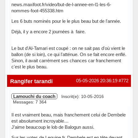
news.maxifoot.fr/video/but-de-l-annee-en-l1-les-6-
nommes-foot-455338.htm
Les 6 buts nominés pour le le plus beau but de l'année.
Déjà, il y a encore 2 journées à faire.
Le but d'Al-Tamari est coupé : on ne sait pas d'où vient le
ballon (de si loin), ce qui l'atténue. On se fait encore enflé.
Sinon, il avait carrément ses chances car franchement
c'est le plus beau.
Hors ligne
Rangifer tarandi
05-05-2026 20:36:19
#772
Lamouchi du coach
Inscrit(e): 10-05-2016
Messages: 7 364
Il est vraiment beau, mais franchement celui de Dembele
est absolument incroyable…
J’aime beaucoup le lob de Balogun aussi.
Sur les votes de Lequipe.fr, Dembele est en tête devant