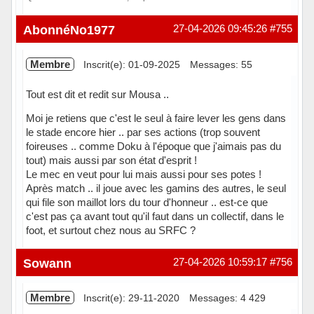
Hors ligne
AbonnéNo1977
27-04-2026 09:45:26
#755
Membre
Inscrit(e): 01-09-2025
Messages: 55
Tout est dit et redit sur Mousa ..
Moi je retiens que c'est le seul à faire lever les gens dans
le stade encore hier .. par ses actions (trop souvent
foireuses .. comme Doku à l'époque que j'aimais pas du
tout) mais aussi par son état d'esprit !
Le mec en veut pour lui mais aussi pour ses potes !
Après match .. il joue avec les gamins des autres, le seul
qui file son maillot lors du tour d'honneur .. est-ce que
c'est pas ça avant tout qu'il faut dans un collectif, dans le
foot, et surtout chez nous au SRFC ?
Hors ligne
Sowann
27-04-2026 10:59:17
#756
Membre
Inscrit(e): 29-11-2020
Messages: 4 429