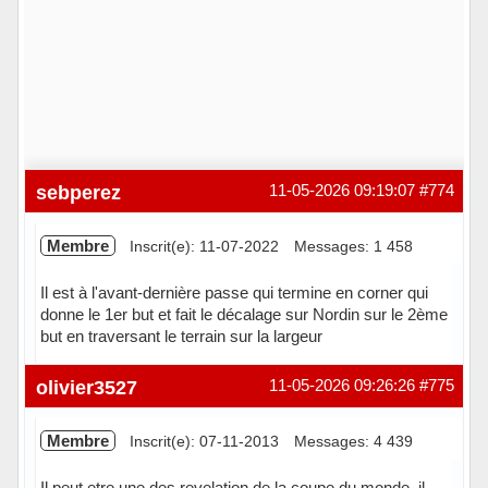
sebperez
11-05-2026 09:19:07
#774
Membre
Inscrit(e): 11-07-2022
Messages: 1 458
Il est à l'avant-dernière passe qui termine en corner qui
donne le 1er but et fait le décalage sur Nordin sur le 2ème
but en traversant le terrain sur la largeur
Hors ligne
olivier3527
11-05-2026 09:26:26
#775
Membre
Inscrit(e): 07-11-2013
Messages: 4 439
Il peut etre une des revelation de la coupe du monde, il