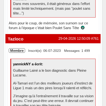
Dans mes souvenirs, il était généreux dans l'effort
mais limité techniquement. (mais pas "poulet sans
tête...")
Alors pour le coup, de mémoire, son surnom sur ce
forum à l'époque c'était bien Poulet Sans Tête
En ligne
Tazloco
29-04-2026 12:50:09
#761
Membre
Inscrit(e): 06-07-2023
Messages: 1 499
yannickNY a écrit:
Guillaume Lainé a le bon diagnostic dans Pleine
Lucarne.
Al-Tamari est l'un des meilleurs joueurs d'instinct de
Ligue 1 mais un des pires lorsqu'il ralenti et réfléchi.
J'imagine qu'à l'entraînement il travaille sur sa vision
du jeu. C'est peut-être une erreur. Il devrait continuer
à travailler son jeu tête baissée.