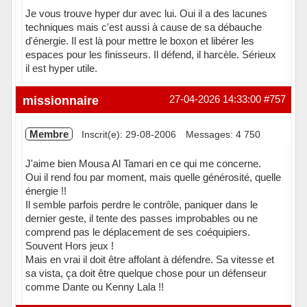
Je vous trouve hyper dur avec lui. Oui il a des lacunes
techniques mais c'est aussi à cause de sa débauche
d'énergie. Il est là pour mettre le boxon et libérer les
espaces pour les finisseurs. Il défend, il harcèle. Sérieux
il est hyper utile.
Hors ligne
missionnaire
27-04-2026 14:33:00
#757
Membre
Inscrit(e): 29-08-2006
Messages: 4 750
J'aime bien Mousa Al Tamari en ce qui me concerne.
Oui il rend fou par moment, mais quelle générosité, quelle
énergie !!
Il semble parfois perdre le contrôle, paniquer dans le
dernier geste, il tente des passes improbables ou ne
comprend pas le déplacement de ses coéquipiers.
Souvent Hors jeux !
Mais en vrai il doit être affolant à défendre. Sa vitesse et
sa vista, ça doit être quelque chose pour un défenseur
comme Dante ou Kenny Lala !!