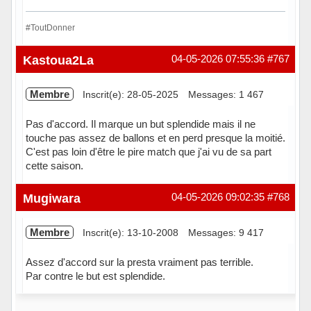
#ToutDonner
Hors ligne
Kastoua2La
04-05-2026 07:55:36
#767
Membre
Inscrit(e): 28-05-2025
Messages: 1 467
Pas d'accord. Il marque un but splendide mais il ne
touche pas assez de ballons et en perd presque la moitié.
C'est pas loin d'être le pire match que j'ai vu de sa part
cette saison.
Hors ligne
Mugiwara
04-05-2026 09:02:35
#768
Membre
Inscrit(e): 13-10-2008
Messages: 9 417
Assez d'accord sur la presta vraiment pas terrible.
Par contre le but est splendide.
Hors ligne