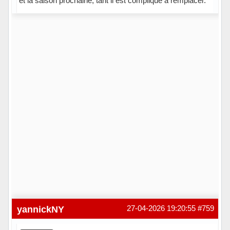
et la saison prochaine, tant il est compliqué à remplacer.
Hors ligne
yannickNY
27-04-2026 19:20:55
#759