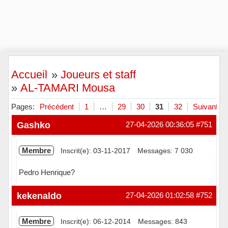
Accueil
»
Joueurs et staff
»
AL-TAMARI Mousa
Pages:
Précédent
1
…
29
30
31
32
Suivant
Gashko
27-04-2026 00:36:05
#751
Membre
Inscrit(e): 03-11-2017
Messages: 7 030
Pedro Henrique?
Hors ligne
kekenaldo
27-04-2026 01:02:58
#752
Membre
Inscrit(e): 06-12-2014
Messages: 843