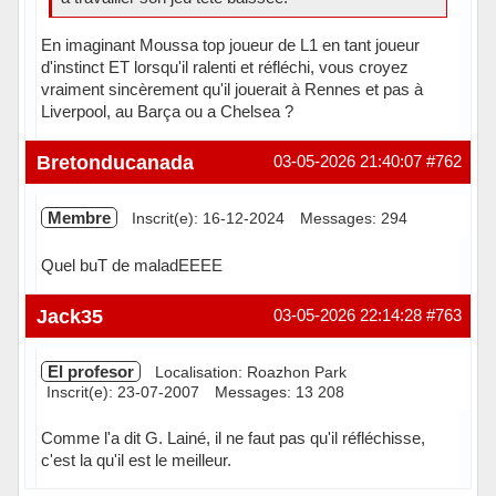
En imaginant Moussa top joueur de L1 en tant joueur
d'instinct ET lorsqu'il ralenti et réfléchi, vous croyez
vraiment sincèrement qu'il jouerait à Rennes et pas à
Liverpool, au Barça ou a Chelsea ?
Hors ligne
Bretonducanada
03-05-2026 21:40:07
#762
Membre
Inscrit(e): 16-12-2024
Messages: 294
Quel buT de maladEEEE
Hors ligne
Jack35
03-05-2026 22:14:28
#763
El profesor
Localisation: Roazhon Park
Inscrit(e): 23-07-2007
Messages: 13 208
Comme l'a dit G. Lainé, il ne faut pas qu'il réfléchisse,
c'est la qu'il est le meilleur.