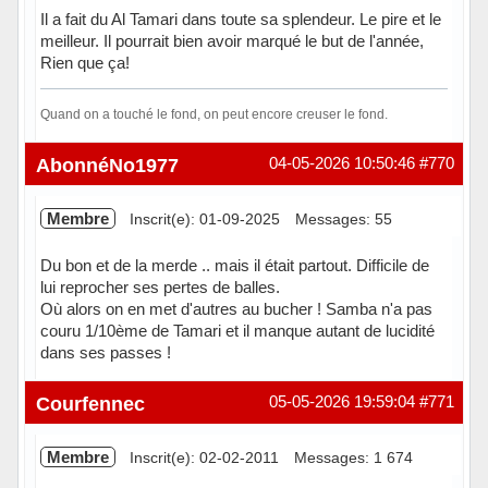
Il a fait du Al Tamari dans toute sa splendeur. Le pire et le
meilleur. Il pourrait bien avoir marqué le but de l'année,
Rien que ça!
Quand on a touché le fond, on peut encore creuser le fond.
Hors ligne
AbonnéNo1977
04-05-2026 10:50:46
#770
Membre
Inscrit(e): 01-09-2025
Messages: 55
Du bon et de la merde .. mais il était partout. Difficile de
lui reprocher ses pertes de balles.
Où alors on en met d'autres au bucher ! Samba n'a pas
couru 1/10ème de Tamari et il manque autant de lucidité
dans ses passes !
Hors ligne
Courfennec
05-05-2026 19:59:04
#771
Membre
Inscrit(e): 02-02-2011
Messages: 1 674