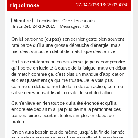
Hors ligne
riquelme85
27-04-2026 16:35:03
#758
Membre
Localisation: Chez les canaris
Inscrit(e): 24-10-2015
Messages: 788
On lui pardonne (ou pas) son dernier geste bien souvent
raté parce qu'il a une grosse débauche d'énergie, mais
hier c'est surtout en début de match que c'est arrivé.
En fin de mi-temps ou en deuxième, je peux comprendre
qu'il perde en lucidité à cause de la fatigue, mais en début
de match comme ça, c'est plus un manque d'application
et c'est justement ça qui me frustre. Je le vois plus
comme un détachement de la fin de son action, comme
s'il se déresponsabilisait trop vite du sort du ballon.
Ca n'enlève en rien tout ce qui a été énoncé et qu'il a
encore été décisif m'ai j'ai plus de mal à pardonner des
passes foirées pourtant toutes simples en début de
match.
On en aura besoin tout de même jusqu'à la fin de l'année