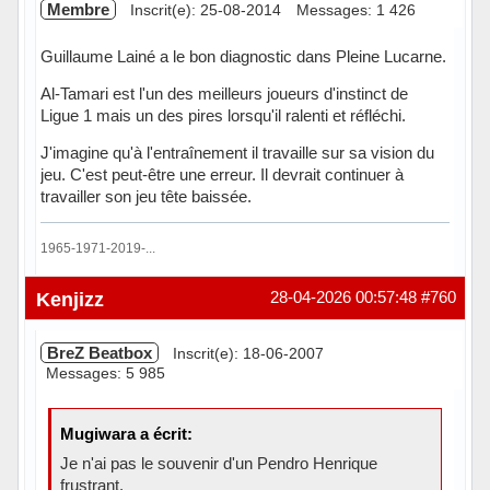
Membre
Inscrit(e): 25-08-2014
Messages: 1 426
Guillaume Lainé a le bon diagnostic dans Pleine Lucarne.
Al-Tamari est l'un des meilleurs joueurs d'instinct de
Ligue 1 mais un des pires lorsqu'il ralenti et réfléchi.
J'imagine qu'à l'entraînement il travaille sur sa vision du
jeu. C'est peut-être une erreur. Il devrait continuer à
travailler son jeu tête baissée.
1965-1971-2019-...
Hors ligne
Kenjizz
28-04-2026 00:57:48
#760
BreZ Beatbox
Inscrit(e): 18-06-2007
Messages: 5 985
Mugiwara a écrit:
Je n'ai pas le souvenir d'un Pendro Henrique
frustrant.