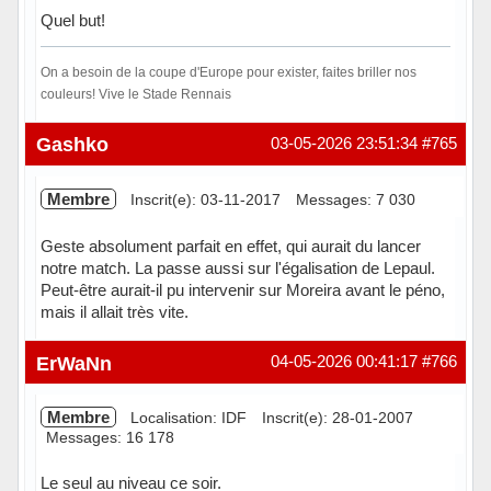
Quel but!
On a besoin de la coupe d'Europe pour exister, faites briller nos
couleurs! Vive le Stade Rennais
Hors ligne
Gashko
03-05-2026 23:51:34
#765
Membre
Inscrit(e): 03-11-2017
Messages: 7 030
Geste absolument parfait en effet, qui aurait du lancer
notre match. La passe aussi sur l'égalisation de Lepaul.
Peut-être aurait-il pu intervenir sur Moreira avant le péno,
mais il allait très vite.
Hors ligne
ErWaNn
04-05-2026 00:41:17
#766
Membre
Localisation: IDF
Inscrit(e): 28-01-2007
Messages: 16 178
Le seul au niveau ce soir.