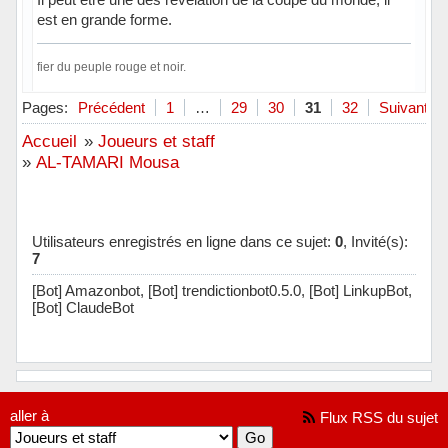
est en grande forme.
fier du peuple rouge et noir.
Hors ligne
Pages:
Précédent
1
…
29
30
31
32
Suivant
Accueil
»
Joueurs et staff
»
AL-TAMARI Mousa
Utilisateurs enregistrés en ligne dans ce sujet:
0
, Invité(s):
7
[Bot] Amazonbot,
[Bot] trendictionbot0.5.0,
[Bot] LinkupBot,
[Bot] ClaudeBot
aller à
Flux RSS du sujet