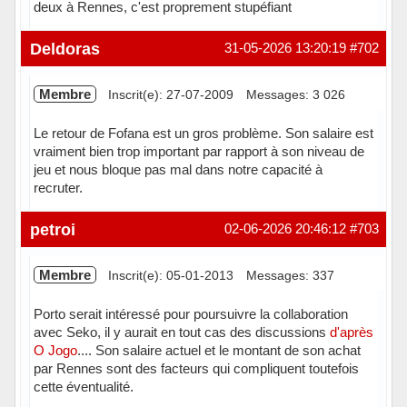
deux à Rennes, c'est proprement stupéfiant
Hors ligne
Deldoras
31-05-2026 13:20:19
#702
Membre
Inscrit(e): 27-07-2009
Messages: 3 026
Le retour de Fofana est un gros problème. Son salaire est
vraiment bien trop important par rapport à son niveau de
jeu et nous bloque pas mal dans notre capacité à
recruter.
En ligne
petroi
02-06-2026 20:46:12
#703
Membre
Inscrit(e): 05-01-2013
Messages: 337
Porto serait intéressé pour poursuivre la collaboration
avec Seko, il y aurait en tout cas des discussions
d'après
O Jogo
.... Son salaire actuel et le montant de son achat
par Rennes sont des facteurs qui compliquent toutefois
cette éventualité.