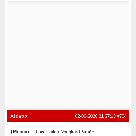
Hors ligne
Alex22
02-06-2026 21:37:18
#704
Membre
Localisation: Vaugirard Straße