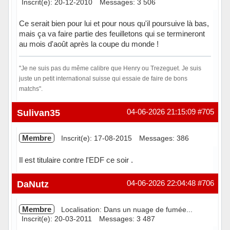
Inscrit(e): 20-12-2010
Messages: 3 506
Ce serait bien pour lui et pour nous qu'il poursuive là bas,
mais ça va faire partie des feuilletons qui se termineront
au mois d'août après la coupe du monde !
"Je ne suis pas du même calibre que Henry ou Trezeguet. Je suis
juste un petit international suisse qui essaie de faire de bons
matchs".
Hors ligne
Sulivan35
04-06-2026 21:15:09
#705
Membre
Inscrit(e): 17-08-2015
Messages: 386
Il est titulaire contre l'EDF ce soir .
Hors ligne
DaNutz
04-06-2026 22:04:48
#706
Membre
Localisation: Dans un nuage de fumée...
Inscrit(e): 20-03-2011
Messages: 3 487