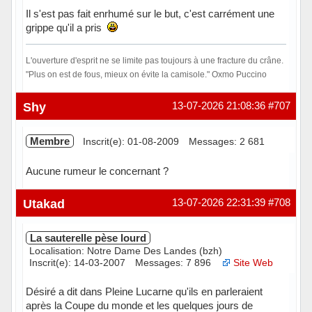
Il s'est pas fait enrhumé sur le but, c'est carrément une
grippe qu'il a pris
L'ouverture d'esprit ne se limite pas toujours à une fracture du crâne.
"Plus on est de fous, mieux on évite la camisole." Oxmo Puccino
Hors ligne
Shy
13-07-2026 21:08:36
#707
Membre
Inscrit(e): 01-08-2009
Messages: 2 681
Aucune rumeur le concernant ?
Hors ligne
Utakad
13-07-2026 22:31:39
#708
La sauterelle pèse lourd
Localisation: Notre Dame Des Landes (bzh)
Inscrit(e): 14-03-2007
Messages: 7 896
Site Web
Désiré a dit dans Pleine Lucarne qu'ils en parleraient
après la Coupe du monde et les quelques jours de