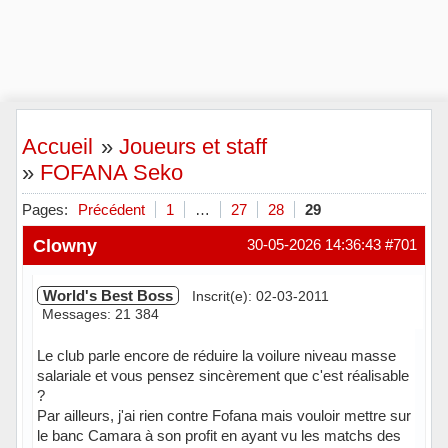
Accueil
»
Joueurs et staff
»
FOFANA Seko
Pages:
Précédent
1
…
27
28
29
Clowny
30-05-2026 14:36:43
#701
World's Best Boss
Inscrit(e): 02-03-2011
Messages: 21 384
Le club parle encore de réduire la voilure niveau masse
salariale et vous pensez sincèrement que c'est réalisable
?
Par ailleurs, j'ai rien contre Fofana mais vouloir mettre sur
le banc Camara à son profit en ayant vu les matchs des