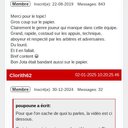
Membre
Inscrit(e): 22-08-2019
Messages: 843
Merci pour le topic!
Gros coup sur le papier.
Clairement le genre joueur qui manque dans cette équipe.
Grand, rapide, costaud sur les appuis, technique,
aboyeur et respecté par les arbitres et adversaires.
Du lourd.
Et il en fallait.
Bref content 😀
Bon Jota était bandant aussi sur le papier.
Hors ligne
Clorith62
02-01-2025 10:20:25
#6
Membre
Inscrit(e): 30-12-2024
Messages: 32
poupoune a écrit:
Pour que l’on sache de quoi tu parles, la vidéo est ci
dessous.