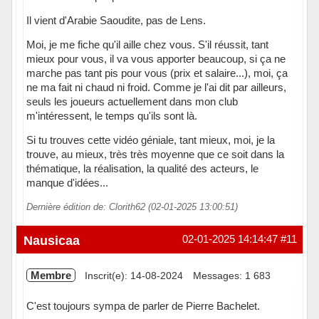
Il vient d'Arabie Saoudite, pas de Lens.
Moi, je me fiche qu'il aille chez vous. S'il réussit, tant
mieux pour vous, il va vous apporter beaucoup, si ça ne
marche pas tant pis pour vous (prix et salaire...), moi, ça
ne ma fait ni chaud ni froid. Comme je l'ai dit par ailleurs,
seuls les joueurs actuellement dans mon club
m'intéressent, le temps qu'ils sont là.
Si tu trouves cette vidéo géniale, tant mieux, moi, je la
trouve, au mieux, très très moyenne que ce soit dans la
thématique, la réalisation, la qualité des acteurs, le
manque d'idées...
Dernière édition de: Clorith62 (02-01-2025 13:00:51)
Hors ligne
Nausicaa
02-01-2025 14:14:47
#11
Membre
Inscrit(e): 14-08-2024
Messages: 1 683
C'est toujours sympa de parler de Pierre Bachelet.