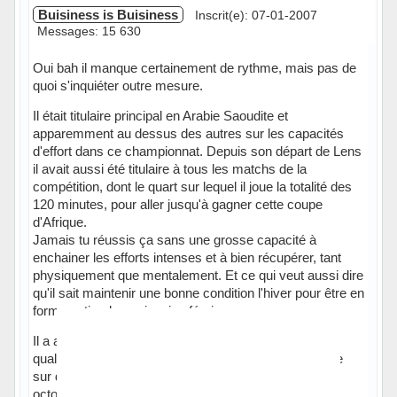
Buisiness is Buisiness
Inscrit(e): 07-01-2007
Messages: 15 630
Oui bah il manque certainement de rythme, mais pas de
quoi s'inquiéter outre mesure.
Il était titulaire principal en Arabie Saoudite et
apparemment au dessus des autres sur les capacités
d'effort dans ce championnat. Depuis son départ de Lens
il avait aussi été titulaire à tous les matchs de la
compétition, dont le quart sur lequel il joue la totalité des
120 minutes, pour aller jusqu'à gagner cette coupe
d'Afrique.
Jamais tu réussis ça sans une grosse capacité à
enchainer les efforts intenses et à bien récupérer, tant
physiquement que mentalement. Et ce qui veut aussi dire
qu'il sait maintenir une bonne condition l'hiver pour être en
forme optimale sur janvier, février, mars.
Il a aussi été titulaire ensuite sur les deux matchs de
qualif à la coupe du monde en juin puis titulaire encore
sur deux des matchs de qualif à la prochaine CAN en
octobre et novembre dernier.