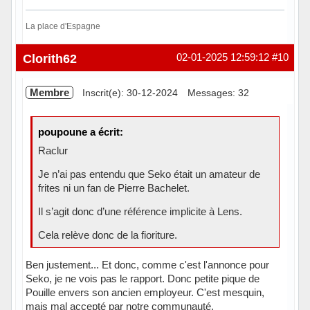
La place d'Espagne
Hors ligne
Clorith62
02-01-2025 12:59:12
#10
Membre
Inscrit(e): 30-12-2024
Messages: 32
poupoune a écrit:
Raclur
Je n’ai pas entendu que Seko était un amateur de
frites ni un fan de Pierre Bachelet.
Il s’agit donc d’une référence implicite à Lens.
Cela relève donc de la fioriture.
Ben justement... Et donc, comme c'est l'annonce pour
Seko, je ne vois pas le rapport. Donc petite pique de
Pouille envers son ancien employeur. C'est mesquin,
mais mal accepté par notre communauté.