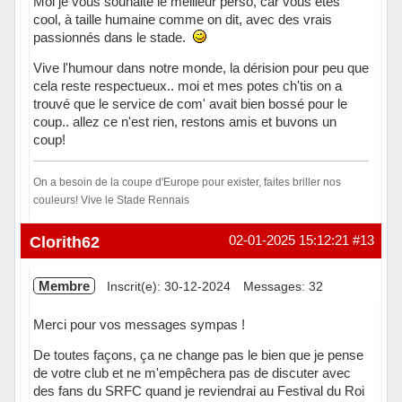
Moi je vous souhaite le meilleur perso, car vous êtes
cool, à taille humaine comme on dit, avec des vrais
passionnés dans le stade.
Vive l'humour dans notre monde, la dérision pour peu que
cela reste respectueux.. moi et mes potes ch'tis on a
trouvé que le service de com' avait bien bossé pour le
coup.. allez ce n'est rien, restons amis et buvons un
coup!
On a besoin de la coupe d'Europe pour exister, faites briller nos
couleurs! Vive le Stade Rennais
Hors ligne
Clorith62
02-01-2025 15:12:21
#13
Membre
Inscrit(e): 30-12-2024
Messages: 32
Merci pour vos messages sympas !
De toutes façons, ça ne change pas le bien que je pense
de votre club et ne m'empêchera pas de discuter avec
des fans du SRFC quand je reviendrai au Festival du Roi