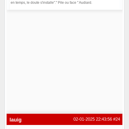
en temps, le doute s'installe"." Pile ou face " Audiard.
En ligne
lauig
02-01-2025 22:43:56
#24