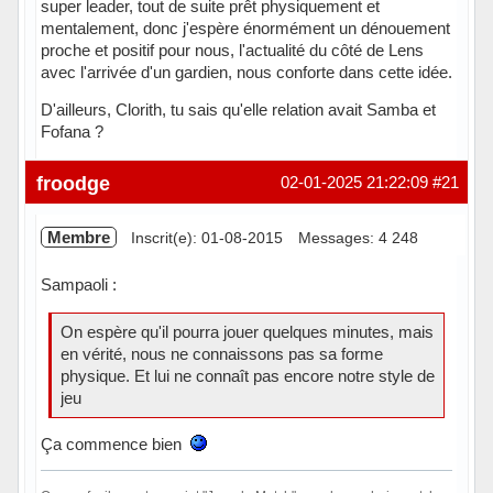
super leader, tout de suite prêt physiquement et
mentalement, donc j'espère énormément un dénouement
proche et positif pour nous, l'actualité du côté de Lens
avec l'arrivée d'un gardien, nous conforte dans cette idée.
D'ailleurs, Clorith, tu sais qu'elle relation avait Samba et
Fofana ?
Hors ligne
froodge
02-01-2025 21:22:09
#21
Membre
Inscrit(e): 01-08-2015
Messages: 4 248
Sampaoli :
On espère qu'il pourra jouer quelques minutes, mais
en vérité, nous ne connaissons pas sa forme
physique. Et lui ne connaît pas encore notre style de
jeu
Ça commence bien