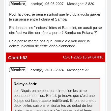
Membre
Inscrit(e): 06-05-2007
Messages: 2 820
Pour la vidéo, je pense surtout que le club a voulu garder
le suspense entre Fofana et Samba.
En donnant les "indices" frites et Bachelet, on aurait pu se
dire "qui va être derrière la porte ? Samba ou Fofana ?"
Et je pense même pas que Pouille a à voir avec la
communication de cette vidéo d'annonce.
Hors ligne
Clorith62
02-01-2025 16:24:04
#16
Membre
Inscrit(e): 30-12-2024
Messages: 32
Relmy a écrit:
Les Niçois on ne peut pas dire qu'on les aime
beaucoup non plus. En fait, je trouve que c'est une
équipe qui laisse assez indifférent. Ils ont eu une ou
deux belles saisons emballantes au début de leur
projet Ineos mais depuis c'est assez plat et leurs