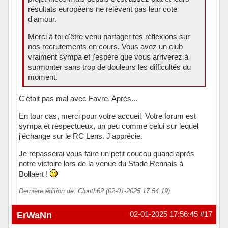
résultats européens ne relèvent pas leur cote
d'amour.
Merci à toi d'être venu partager tes réflexions sur
nos recrutements en cours. Vous avez un club
vraiment sympa et j'espère que vous arriverez à
surmonter sans trop de douleurs les difficultés du
moment.
C'était pas mal avec Favre. Après...
En tour cas, merci pour votre accueil. Votre forum est
sympa et respectueux, un peu comme celui sur lequel
j'échange sur le RC Lens. J'apprécie.
Je repasserai vous faire un petit coucou quand après
notre victoire lors de la venue du Stade Rennais à
Bollaert !
Dernière édition de: Clorith62 (02-01-2025 17:54:19)
Hors ligne
ErWaNn
02-01-2025 17:56:45
#17