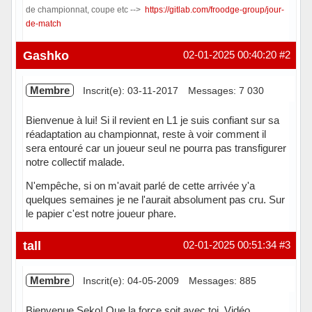
de championnat, coupe etc -->
https://gitlab.com/froodge-group/jour-
de-match
Hors ligne
Gashko
02-01-2025 00:40:20
#2
Membre
Inscrit(e): 03-11-2017
Messages: 7 030
Bienvenue à lui! Si il revient en L1 je suis confiant sur sa
réadaptation au championnat, reste à voir comment il
sera entouré car un joueur seul ne pourra pas transfigurer
notre collectif malade.
N'empêche, si on m'avait parlé de cette arrivée y'a
quelques semaines je ne l'aurait absolument pas cru. Sur
le papier c'est notre joueur phare.
Hors ligne
tall
02-01-2025 00:51:34
#3
Membre
Inscrit(e): 04-05-2009
Messages: 885
Bienvenue Seko! Que la force soit avec toi. Vidéo