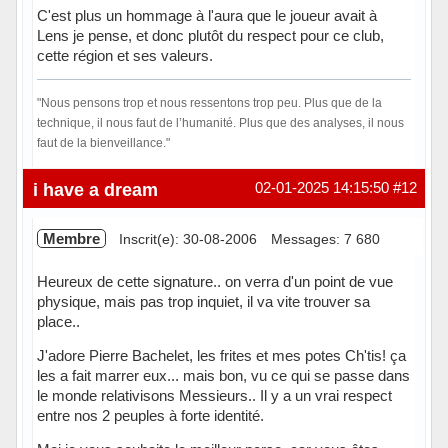
C'est plus un hommage à l'aura que le joueur avait à
Lens je pense, et donc plutôt du respect pour ce club,
cette région et ses valeurs.
"Nous pensons trop et nous ressentons trop peu. Plus que de la
technique, il nous faut de l’humanité. Plus que des analyses, il nous
faut de la bienveillance."
Hors ligne
i have a dream
02-01-2025 14:15:50
#12
Membre
Inscrit(e): 30-08-2006
Messages: 7 680
Heureux de cette signature.. on verra d'un point de vue
physique, mais pas trop inquiet, il va vite trouver sa
place..
J'adore Pierre Bachelet, les frites et mes potes Ch'tis! ça
les a fait marrer eux... mais bon, vu ce qui se passe dans
le monde relativisons Messieurs.. Il y a un vrai respect
entre nos 2 peuples à forte identité.