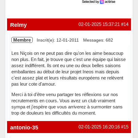
Relmy
02-01-2025 15:37:21
#14
Membre
Inscrit(e): 12-01-2011
Messages: 682
Les Niçois on ne peut pas dire qu'on les aime beaucoup
non plus. En fait, je trouve que c'est une équipe qui laisse
assez indifférent. Ils ont eu une ou deux belles saisons
emballantes au début de leur projet Ineos mais depuis
c'est assez plat et leurs résultats européens ne relèvent
pas leur cote d'amour.
Merci à toi d'être venu partager tes réflexions sur nos
recrutements en cours. Vous avez un club vraiment
sympa et j'espère que vous arriverez à surmonter sans
trop de douleurs les difficultés du moment.
Hors ligne
antonio-35
02-01-2025 16:20:16
#15