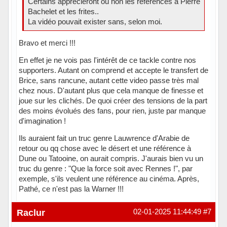
Certains apprécieront ou non les références à Pierre
Bachelet et les frites..
La vidéo pouvait exister sans, selon moi.
Bravo et merci !!!
En effet je ne vois pas l'intérêt de ce tackle contre nos
supporters. Autant on comprend et accepte le transfert de
Brice, sans rancune, autant cette video passe très mal
chez nous. D'autant plus que cela manque de finesse et
joue sur les clichés. De quoi créer des tensions de la part
des moins évolués des fans, pour rien, juste par manque
d'imagination !
Ils auraient fait un truc genre Lauwrence d'Arabie de
retour ou qq chose avec le désert et une référence à
Dune ou Tatooine, on aurait compris. J'aurais bien vu un
truc du genre : "Que la force soit avec Rennes !", par
exemple, s'ils veulent une référence au cinéma. Après,
Pathé, ce n'est pas la Warner !!!
Hors ligne
Raclur
02-01-2025 11:44:49
#7