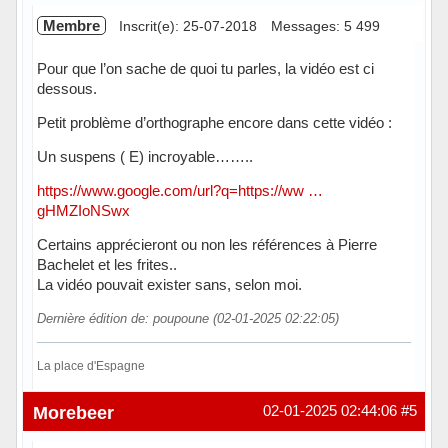
Membre
Inscrit(e): 25-07-2018
Messages: 5 499
Pour que l’on sache de quoi tu parles, la vidéo est ci
dessous.
Petit problème d’orthographe encore dans cette vidéo :
Un suspens ( E) incroyable……..
https://www.google.com/url?q=https://ww …
gHMZIoNSwx
Certains apprécieront ou non les références à Pierre
Bachelet et les frites..
La vidéo pouvait exister sans, selon moi.
Dernière édition de: poupoune (02-01-2025 02:22:05)
La place d'Espagne
Hors ligne
Morebeer
02-01-2025 02:44:06
#5