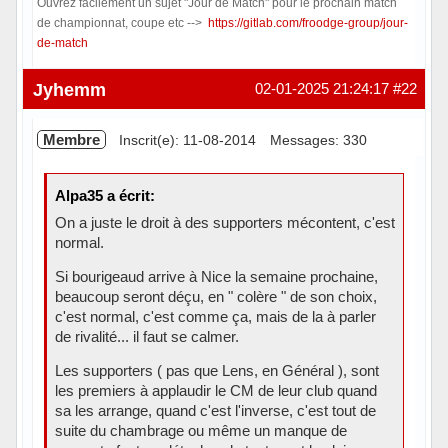
Ouvrez facilement un sujet "Jour de Match" pour le prochain match
de championnat, coupe etc -->
https://gitlab.com/froodge-group/jour-
de-match
Hors ligne
Jyhemm
02-01-2025 21:24:17
#22
Membre
Inscrit(e): 11-08-2014
Messages: 330
Alpa35 a écrit:
On a juste le droit à des supporters mécontent, c'est
normal.
Si bourigeaud arrive à Nice la semaine prochaine,
beaucoup seront déçu, en " colère " de son choix,
c'est normal, c'est comme ça, mais de la à parler
de rivalité... il faut se calmer.
Les supporters ( pas que Lens, en Général ), sont
les premiers à applaudir le CM de leur club quand
sa les arrange, quand c'est l'inverse, c'est tout de
suite du chambrage ou même un manque de