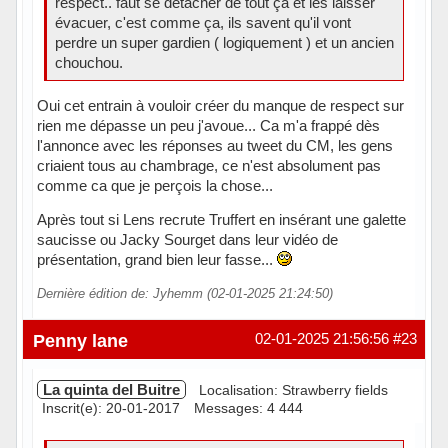
respect.. faut se détacher de tout ça et les laisser
évacuer, c'est comme ça, ils savent qu'il vont
perdre un super gardien ( logiquement ) et un ancien
chouchou.
Oui cet entrain à vouloir créer du manque de respect sur
rien me dépasse un peu j'avoue... Ca m'a frappé dès
l'annonce avec les réponses au tweet du CM, les gens
criaient tous au chambrage, ce n'est absolument pas
comme ca que je perçois la chose...
Après tout si Lens recrute Truffert en insérant une galette
saucisse ou Jacky Sourget dans leur vidéo de
présentation, grand bien leur fasse...
Dernière édition de: Jyhemm (02-01-2025 21:24:50)
Hors ligne
Penny lane
02-01-2025 21:56:56
#23
La quinta del Buitre
Localisation: Strawberry fields
Inscrit(e): 20-01-2017
Messages: 4 444