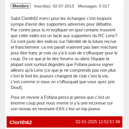
Membre
Inscrit(e): 02-07-2013
Messages: 5 017
Salut Clorith62 merci pour les échanges c’est toujours
sympa d’avoir des supporters adverses pour débattre.
Par contre peux tu m’expliquer en quoi certains trouvent
que cette vidéo est un tacle aux supporters du RC Lens?
Ce sont juste des indices sur l’identité de la future recrue
et franchement ca me paraît vraiment pas bien méchant
pour être franc je vois où y’a b soin de s’offusquer pour le
coup. De ce que je lis des forums ou dans l’équipe la
plupart sont surtout dégoûtés que Fofana puisse signer
ailleurs qu’à Lens (ce que je ne comprends pas non plus
c’est le foot les joueurs changent de club c’est la vie,
c’est comme si nous on s’offusquait que vous ayez pris
Diouf).
Pour en revenir à Fofana perso je pense que c’est un
énorme coup pour nous meme si y’a une inconnue sur
son niveau en revenant d’AS c’est un top joueur.
Hors ligne
Clorith62
02-01-2025 12:52:57
#8