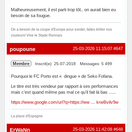
Malheureusement, il est parti trop tôt.. on aurait bien eu
besoin de sa fougue.
On a besoin de la coupe d'Europe pour exister, faites briller nos
couleurs! Vive le Stade Rennais
Hors ligne
poupoune
25-03-2026 11:15:07
#647
Membre
Inscrit(e): 25-07-2018
Messages: 5 499
Pourquoi le FC Porto est « dingue » de Seko Fofana.
Le titre est très vendeur par rapport à ses performances
mais c’est quand même pas mal ce qu’il fait là bas …..
https://www.google.com/url?q=https://ww … krwBvilv9w
La place d'Espagne
Hors ligne
ErWaNn
25-03-2026 11:42:08
#648