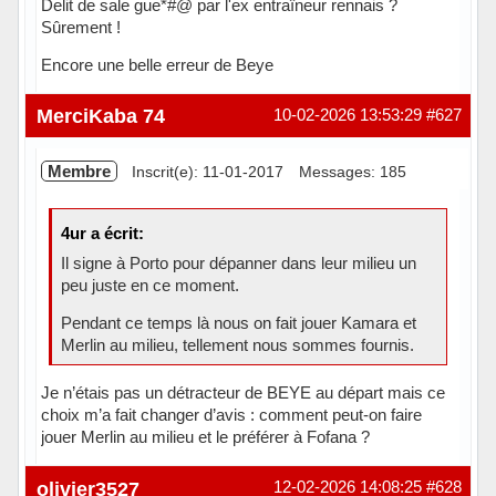
Delit de sale gue*#@ par l'ex entraîneur rennais ?
Sûrement !
Encore une belle erreur de Beye
Hors ligne
MerciKaba 74
10-02-2026 13:53:29
#627
Membre
Inscrit(e): 11-01-2017
Messages: 185
4ur a écrit:
Il signe à Porto pour dépanner dans leur milieu un
peu juste en ce moment.
Pendant ce temps là nous on fait jouer Kamara et
Merlin au milieu, tellement nous sommes fournis.
Je n’étais pas un détracteur de BEYE au départ mais ce
choix m’a fait changer d’avis : comment peut-on faire
jouer Merlin au milieu et le préférer à Fofana ?
Hors ligne
olivier3527
12-02-2026 14:08:25
#628