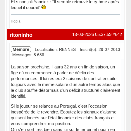
Et sinon joli Yannick : “Il semble retrouvé le rythme après
lequel il courait”
Hopla!
Hors ligne
ritoninho
13-03-2026 05:37:59
#642
Membre
Localisation: RENNES
Inscrit(e): 29-07-2013
Messages: 8 686
La saison prochaine, il aura 32 ans en fin de saison, un
âge où on commence à parler de déclin des
performances. Il lui restera 2 saisons de contrat ensuite
toujours avec le même salaire d'un autre temps alors que
le club souffre désormais d'un déficit structurel clairement
identifié.
Si le joueur se relance au Portugal, c'est l'occasion
inespérée de le revendre. Écoutez les signaux d'alarme
qui sont lancés sur l'état financier des clubs français et
vous comprendrez ma position.
On s'en sort très bien sans lui sur le terrain et pour rien