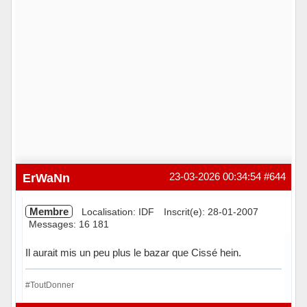
ErWaNn
23-03-2026 00:34:54
#644
Membre
Localisation: IDF
Inscrit(e): 28-01-2007
Messages: 16 181
Il aurait mis un peu plus le bazar que Cissé hein.
#ToutDonner