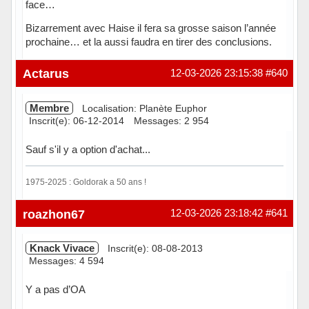
face…
Bizarrement avec Haise il fera sa grosse saison l’année
prochaine… et la aussi faudra en tirer des conclusions.
Hors ligne
Actarus
12-03-2026 23:15:38
#640
Membre
Localisation: Planète Euphor
Inscrit(e): 06-12-2014
Messages: 2 954
Sauf s'il y a option d'achat...
1975-2025 : Goldorak a 50 ans !
Hors ligne
roazhon67
12-03-2026 23:18:42
#641
Knack Vivace
Inscrit(e): 08-08-2013
Messages: 4 594
Y a pas d’OA