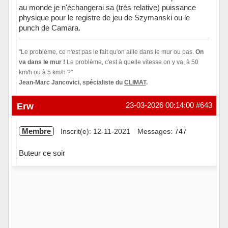
au monde je n'échangerai sa (très relative) puissance
physique pour le registre de jeu de Szymanski ou le
punch de Camara.
"Le problème, ce n'est pas le fait qu'on aille dans le mur ou pas.
On
va dans le mur !
Le problème, c'est à quelle vitesse on y va, à 50
km/h ou à 5 km/h ?"
Jean-Marc Jancovici, spécialiste du
CLIMAT
.
Hors ligne
Erw
23-03-2026 00:14:00
#643
Membre
Inscrit(e): 12-11-2021
Messages: 747
Buteur ce soir
Hors ligne