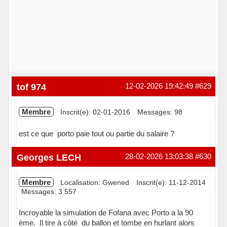
tof 974
12-02-2026 19:42:49
#629
Membre
Inscrit(e): 02-01-2016
Messages: 98
est ce que porto paie tout ou partie du salaire ?
Hors ligne
Georges LECH
28-02-2026 13:03:38
#630
Membre
Localisation: Gwened
Inscrit(e): 11-12-2014
Messages: 3 557
Incroyable la simulation de Fofana avec Porto a la 90
ème. Il tire à côté du ballon et tombe en hurlant alors