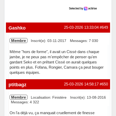
Gashko
25-03-2026 13:33:04
#649
Membre
Inscrit(e): 03-11-2017
Messages: 7 030
Même "hors de forme", il avait un Cissé dans chaque
jambe, je ne peux pas m'empêcher de penser qu'en
gardant Seko et en prêtant Cissé on aurait quelques
points en plus. Fofana, Rongier, Camara ça peut bouger
quelques équipes.
Hors ligne
ptitbagz
25-03-2026 14:58:17
#650
Membre
Localisation: Finistère
Inscrit(e): 13-08-2016
Messages: 4 322
On l'a déjà vu, ça manquait cruellement de finesse