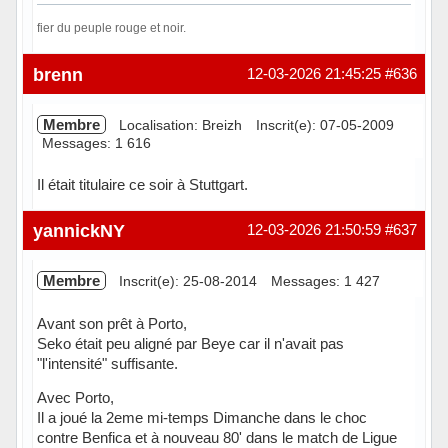
fier du peuple rouge et noir.
Hors ligne
brenn
12-03-2026 21:45:25
#636
Membre
Localisation: Breizh
Inscrit(e): 07-05-2009
Messages: 1 616
Il était titulaire ce soir à Stuttgart.
Hors ligne
yannickNY
12-03-2026 21:50:59
#637
Membre
Inscrit(e): 25-08-2014
Messages: 1 427
Avant son prêt à Porto,
Seko était peu aligné par Beye car il n'avait pas
"l'intensité" suffisante.
Avec Porto,
Il a joué la 2eme mi-temps Dimanche dans le choc
contre Benfica et à nouveau 80' dans le match de Ligue