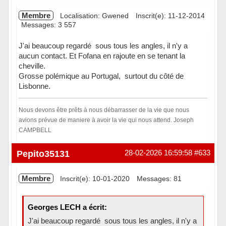
Membre
Localisation: Gwened
Inscrit(e): 11-12-2014
Messages: 3 557
J'ai beaucoup regardé sous tous les angles, il n'y a
aucun contact. Et Fofana en rajoute en se tenant la
cheville.
Grosse polémique au Portugal, surtout du côté de
Lisbonne.
Nous devons être prêts à nous débarrasser de la vie que nous
avions prévue de maniere à avoir la vie qui nous attend. Joseph
CAMPBELL
Hors ligne
Pepito35131
28-02-2026 16:59:58
#633
Membre
Inscrit(e): 10-01-2020
Messages: 81
Georges LECH a écrit:
J'ai beaucoup regardé sous tous les angles, il n'y a