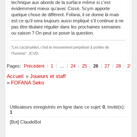
technique aux abords de la surface même si c'est
évidemment mieux qu'avec Cissé. Scym apporte
quelque chose de différent. Fofana, il se donne là mais
est ce qu'il sera toujours aussi impliqué s'il continue à ne
pas être titulaire régulier dans les prochaines semaines
ou saison ? On peut se poser la question.
"Les cacahuètes, c'est le mouvement perpétuel à portée de
l'homme". JCVD.
Hors ligne
Pages:
Précédent
1
…
24
25
26
27
28
29
Accueil
»
Joueurs et staff
»
FOFANA Seko
Utilisateurs enregistrés en ligne dans ce sujet:
0
, Invité(s):
1
[Bot] ClaudeBot