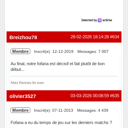
Breizhou78
28-02-2026 18:14:28
#634
Membre
Inscrit(e): 12-12-2019
Messages: 7 007
Au final, notre fofana est décisif et fait plutôt de bon
début...
Allez Rennes for ever
Hors ligne
olivier3527
03-03-2026 00:08:59
#635
Membre
Inscrit(e): 07-11-2013
Messages: 4 439
Fofana a eu du temps de jeu sur les derniers matchs ?