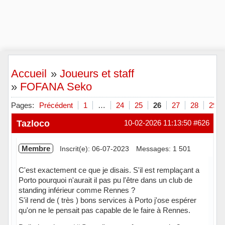
Accueil
»
Joueurs et staff
»
FOFANA Seko
Pages:
Précédent
1
…
24
25
26
27
28
29
Tazloco
10-02-2026 11:13:50
#626
Membre
Inscrit(e): 06-07-2023
Messages: 1 501
C'est exactement ce que je disais. S'il est remplaçant a
Porto pourquoi n'aurait il pas pu l'être dans un club de
standing inférieur comme Rennes ?
S'il rend de ( très ) bons services à Porto j'ose espérer
qu'on ne le pensait pas capable de le faire à Rennes.