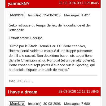
Hors ligne
yannickNY
23-03-2026 09:13:29
#645
Membre
Inscrit(e): 25-08-2014
Messages: 1 427
Seko retrouve du temps de jeu, de la confiance et de
l'efficacité.
Extrait article L'équipe.
"Prêté par le Stade Rennais au FC Porto cet hiver,
l'international ivoirien a marqué d'une frappe puissante
dont il a le secret. Son deuxième but en six apparitions
dans le Championnat du Portugal (et un penalty obtenu).
Porto conserve sept points d'avance sur le Sporting, qui
a toutefois disputé un match de moins."
1965-1971-2019-...
Hors ligne
i have a dream
23-03-2026 12:12:11
#646
Membre
Inscrit(e): 30-08-2006
Messages: 7 680