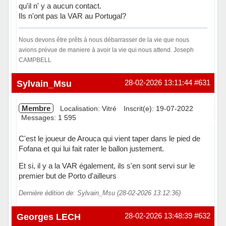
qu'il n' y a aucun contact.
Ils n'ont pas la VAR au Portugal?
Nous devons être prêts à nous débarrasser de la vie que nous
avions prévue de maniere à avoir la vie qui nous attend. Joseph
CAMPBELL
Hors ligne
Sylvain_Msu
28-02-2026 13:11:44
#631
Membre
Localisation: Vitré
Inscrit(e): 19-07-2022
Messages: 1 595
C'est le joueur de Arouca qui vient taper dans le pied de
Fofana et qui lui fait rater le ballon justement.
Et si, il y a la VAR également, ils s'en sont servi sur le
premier but de Porto d'ailleurs
Dernière édition de: Sylvain_Msu (28-02-2026 13:12:36)
Hors ligne
Georges LECH
28-02-2026 13:48:39
#632