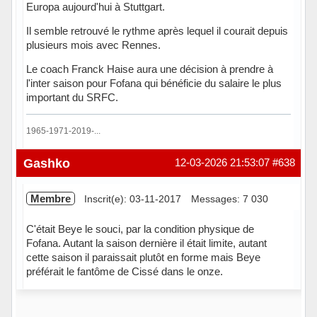
Europa aujourd'hui à Stuttgart.
Il semble retrouvé le rythme après lequel il courait depuis
plusieurs mois avec Rennes.
Le coach Franck Haise aura une décision à prendre à
l'inter saison pour Fofana qui bénéficie du salaire le plus
important du SRFC.
1965-1971-2019-...
Hors ligne
Gashko
12-03-2026 21:53:07
#638
Membre
Inscrit(e): 03-11-2017
Messages: 7 030
C'était Beye le souci, par la condition physique de
Fofana. Autant la saison dernière il était limite, autant
cette saison il paraissait plutôt en forme mais Beye
préférait le fantôme de Cissé dans le onze.
Hors ligne