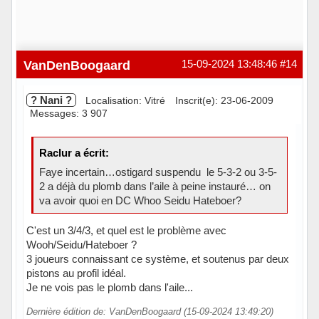
VanDenBoogaard
15-09-2024 13:48:46
#14
? Nani ?
Localisation: Vitré
Inscrit(e): 23-06-2009
Messages: 3 907
Raclur a écrit:
Faye incertain…ostigard suspendu le 5-3-2 ou 3-5-
2 a déjà du plomb dans l’aile à peine instauré… on
va avoir quoi en DC Whoo Seidu Hateboer?
C'est un 3/4/3, et quel est le problème avec
Wooh/Seidu/Hateboer ?
3 joueurs connaissant ce système, et soutenus par deux
pistons au profil idéal.
Je ne vois pas le plomb dans l'aile...
Dernière édition de: VanDenBoogaard (15-09-2024 13:49:20)