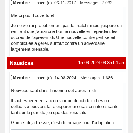
Membre
Inscrit(e): 03-11-2017
Messages: 7 032
Merci pour l'ouverture!
Je ne verrai probablement pas le match, mais j'espère en
rentrant que j'aurai une bonne nouvelle en regardant les
scores de l'après-midi. Une nouvelle contre perf serait
compliquée à gérer, surtout contre un adversaire
largement prenable.
Hors ligne
Nausicaa
15-09-2024 09:35:04
#5
Membre
Inscrit(e): 14-08-2024
Messages: 1 686
Nouveau saut dans l'inconnu cet après-midi.
Il faut espérer entrapercevoir un début de cohésion
collective pouvant faire espérer une saison intéressante
tant sur le plan du jeu que des résultats.
Gomes déjà blessé, c'est dommage pour l'adaptation.