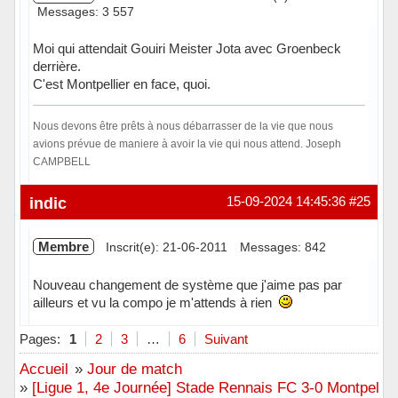
Messages: 3 557
Moi qui attendait Gouiri Meister Jota avec Groenbeck
derrière.
C'est Montpellier en face, quoi.
Nous devons être prêts à nous débarrasser de la vie que nous
avions prévue de maniere à avoir la vie qui nous attend. Joseph
CAMPBELL
Hors ligne
indic
15-09-2024 14:45:36
#25
Membre
Inscrit(e): 21-06-2011
Messages: 842
Nouveau changement de système que j'aime pas par
ailleurs et vu la compo je m'attends à rien
Hors ligne
Pages:
1
2
3
…
6
Suivant
Accueil
»
Jour de match
»
[Ligue 1, 4e Journée] Stade Rennais FC 3-0 Montpellier