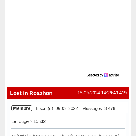
Lost in Roazhon
15-09-2024 14:29:43
#19
Membre
Inscrit(e): 06-02-2022
Messages: 3 478
Le rouge ? 15h32
En haut c'est toujours les grands mots, les dentelles ; En bas c'est