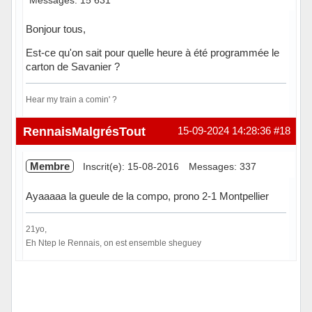
Bonjour tous,
Est-ce qu'on sait pour quelle heure à été programmée le
carton de Savanier ?
Hear my train a comin' ?
Hors ligne
RennaisMalgrésTout
15-09-2024 14:28:36
#18
Membre
Inscrit(e): 15-08-2016
Messages: 337
Ayaaaaa la gueule de la compo, prono 2-1 Montpellier
21yo,
Eh Ntep le Rennais, on est ensemble sheguey
Hors ligne