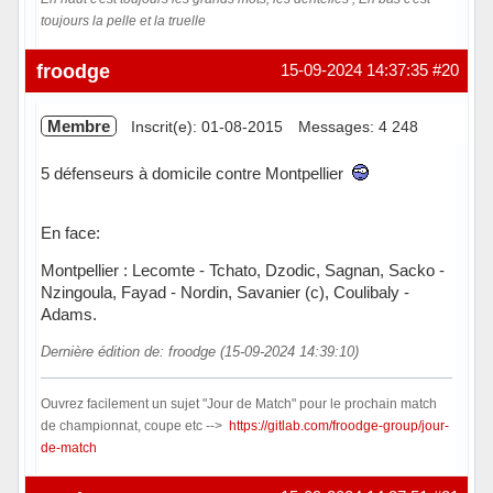
toujours la pelle et la truelle
Hors ligne
froodge
15-09-2024 14:37:35
#20
Membre
Inscrit(e): 01-08-2015
Messages: 4 248
5 défenseurs à domicile contre Montpellier
En face:
Montpellier : Lecomte - Tchato, Dzodic, Sagnan, Sacko -
Nzingoula, Fayad - Nordin, Savanier (c), Coulibaly -
Adams.
Dernière édition de: froodge (15-09-2024 14:39:10)
Ouvrez facilement un sujet "Jour de Match" pour le prochain match
de championnat, coupe etc -->
https://gitlab.com/froodge-group/jour-
de-match
Hors ligne