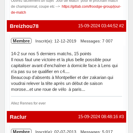
Ouvrez facilement un sujet "Jour de Match" pour le prochain match
de championnat, coupe etc -->
https://gitlab.com/froodge-group/jour-
de-match
Hors ligne
Breizhou78
15-09-2024 03:44:52
#2
Membre
Inscrit(e): 12-12-2019
Messages: 7 007
14-2 sur nos 5 derniers matchs, 15 points
Il nous faut une victoire et la plus belle possible pour
capitaliser avant d'enchaîner à domicile face à Lens qui
n'a pas su se qualifier en c4....
Beaucoup d'absents à Montpellier et der zakarian qui
voudrai relever la tête après un début de saison
morose...et une roue de vélo à paris...
Allez Rennes for ever
Hors ligne
Raclur
15-09-2024 08:48:16
#3
Membre
Inscrit(e): 02-07-2013
Messages: 5 017