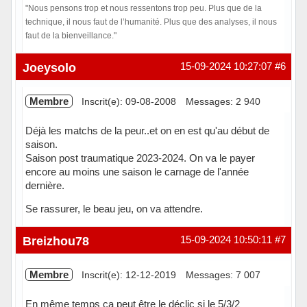
"Nous pensons trop et nous ressentons trop peu. Plus que de la
technique, il nous faut de l’humanité. Plus que des analyses, il nous
faut de la bienveillance."
Hors ligne
Joeysolo
15-09-2024 10:27:07
#6
Membre
Inscrit(e): 09-08-2008
Messages: 2 940
Déjà les matchs de la peur..et on en est qu'au début de
saison.
Saison post traumatique 2023-2024. On va le payer
encore au moins une saison le carnage de l'année
dernière.
Se rassurer, le beau jeu, on va attendre.
Hors ligne
Breizhou78
15-09-2024 10:50:11
#7
Membre
Inscrit(e): 12-12-2019
Messages: 7 007
En même temps ça peut être le déclic si le 5/3/2