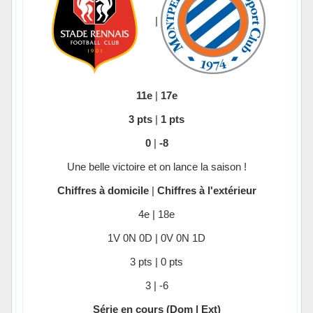
|
11e
|
17e
3 pts
|
1 pts
0
|
-8
Une belle victoire et on lance la saison !
Chiffres à domicile
|
Chiffres à l'extérieur
4e | 18e
1V 0N 0D | 0V 0N 1D
3 pts | 0 pts
3 | -6
Série en cours (Dom | Ext)