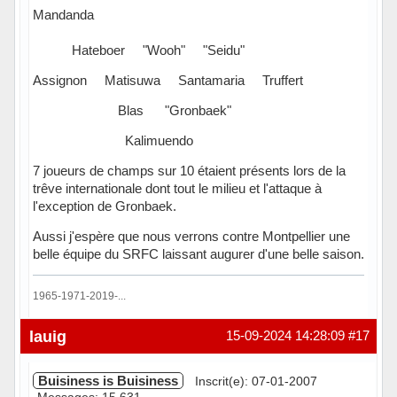
Mandanda
Hateboer "Wooh" "Seidu"
Assignon Matisuwa Santamaria Truffert
Blas "Gronbaek"
Kalimuendo
7 joueurs de champs sur 10 étaient présents lors de la
trêve internationale dont tout le milieu et l'attaque à
l'exception de Gronbaek.
Aussi j'espère que nous verrons contre Montpellier une
belle équipe du SRFC laissant augurer d'une belle saison.
1965-1971-2019-...
Hors ligne
lauig
15-09-2024 14:28:09
#17
Buisiness is Buisiness
Inscrit(e): 07-01-2007
Messages: 15 631