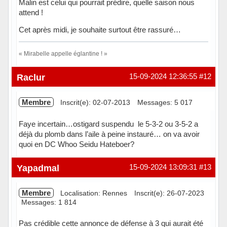
Malin est celui qui pourrait prédire, quelle saison nous
attend !
Cet après midi, je souhaite surtout être rassuré…
« Mirabelle appelle églantine ! »
Hors ligne
Raclur
15-09-2024 12:36:55
#12
Membre
Inscrit(e): 02-07-2013
Messages: 5 017
Faye incertain…ostigard suspendu le 5-3-2 ou 3-5-2 a
déjà du plomb dans l’aile à peine instauré… on va avoir
quoi en DC Whoo Seidu Hateboer?
Hors ligne
Yapadmal
15-09-2024 13:09:31
#13
Membre
Localisation: Rennes
Inscrit(e): 26-07-2023
Messages: 1 814
Pas crédible cette annonce de défense à 3 qui aurait été