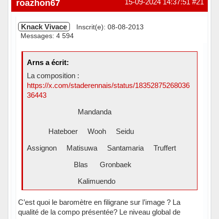
roazhon67
15-09-2024 14:37:51
#21
Knack Vivace
Inscrit(e): 08-08-2013
Messages: 4 594
Arns a écrit:
La composition :
https://x.com/staderennais/status/18352875268036
36443
Mandanda
Hateboer Wooh Seidu
Assignon Matisuwa Santamaria Truffert
Blas Gronbaek
Kalimuendo
C’est quoi le baromètre en filigrane sur l’image ? La
qualité de la compo présentée? Le niveau global de