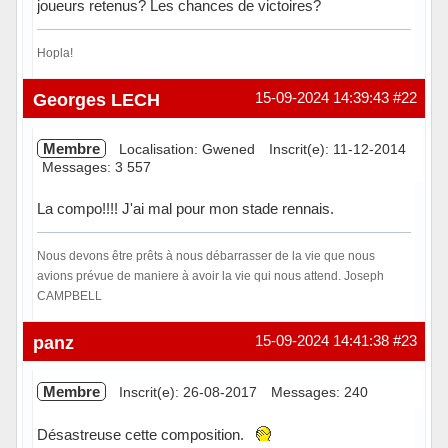
joueurs retenus? Les chances de victoires?
Hopla!
Hors ligne
Georges LECH
15-09-2024 14:39:43
#22
Membre
Localisation: Gwened
Inscrit(e): 11-12-2014
Messages: 3 557
La compo!!!! J'ai mal pour mon stade rennais.
Nous devons être prêts à nous débarrasser de la vie que nous
avions prévue de maniere à avoir la vie qui nous attend. Joseph
CAMPBELL
Hors ligne
panz
15-09-2024 14:41:38
#23
Membre
Inscrit(e): 26-08-2017
Messages: 240
Désastreuse cette composition.