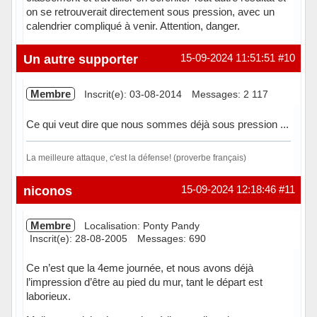
on se retrouverait directement sous pression, avec un
calendrier compliqué à venir. Attention, danger.
Hors ligne
Un autre supporter
15-09-2024 11:51:51
#10
Membre
Inscrit(e): 03-08-2014
Messages: 2 117
Ce qui veut dire que nous sommes déjà sous pression ...
La meilleure attaque, c'est la défense! (proverbe français)
Hors ligne
niconos
15-09-2024 12:18:46
#11
Membre
Localisation: Ponty Pandy
Inscrit(e): 28-08-2005
Messages: 690
Ce n’est que la 4eme journée, et nous avons déjà
l’impression d’être au pied du mur, tant le départ est
laborieux.