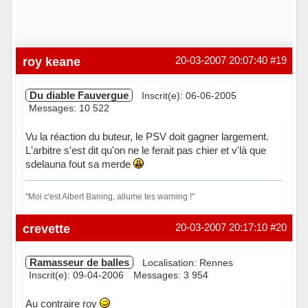
roy keane
20-03-2007 20:07:40
#19
Du diable Fauvergue
Inscrit(e): 06-06-2005
Messages: 10 522
Vu la réaction du buteur, le PSV doit gagner largement.
L'arbitre s'est dit qu'on ne le ferait pas chier et v'là que
sdelauna fout sa merde
"Moi c'est Albert Baning, allume tes warning !"
Hors ligne
crevette
20-03-2007 20:17:10
#20
Ramasseur de balles
Localisation: Rennes
Inscrit(e): 09-04-2006
Messages: 3 954
Au contraire roy