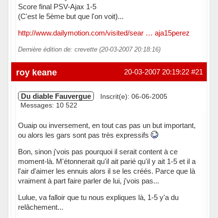
Score final PSV-Ajax 1-5
(C'est le 5ème but que l'on voit)...
http://www.dailymotion.com/visited/sear … aja15perez
Dernière édition de: crevette (20-03-2007 20:18:16)
Hors ligne
roy keane
20-03-2007 20:19:22
#21
Du diable Fauvergue
Inscrit(e): 06-06-2005
Messages: 10 522
Ouaip ou inversement, en tout cas pas un but important,
ou alors les gars sont pas très expressifs
Bon, sinon j'vois pas pourquoi il serait content à ce
moment-là. M'étonnerait qu'il ait parié qu'il y ait 1-5 et il a
l'air d'aimer les ennuis alors il se les créés. Parce que là
vraiment à part faire parler de lui, j'vois pas...
Lulue, va falloir que tu nous expliques là, 1-5 y'a du
relâchement...