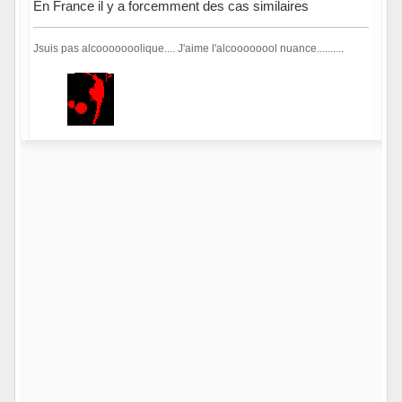
En France il y a forcemment des cas similaires
Jsuis pas alcooooooolique.... J'aime l'alcoooooool nuance..........
Hors ligne