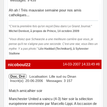
Messages: 9 435
Ah ah ! Très mauvaise semaine pour nos amis
catholiques...
"
C'est la première fois qu'on reçoit Dieu dans
Le Grand Journal
.
"
Michel Denisot, à propos de Prince, 14 octobre 2009
"
Vous disiez que Schwarzie a une meilleure carrière que vous, je
pense qu'il ne s'aligne pas une seconde. C'est une star, vous êtes un
mythe. Y a pas photo.
"
Léo Haddad (Technikart), à Sylvester
Stallone
Hors ligne
nicoboul22
14-03-2007 14:33:49
#8
Doc. Dré
Localisation: Lille sud ou Dinan
Inscrit(e): 20-06-2006
Messages: 3 157
Match amicalhier soir
Manchester United a vaincu (4-3) hier soir la sélection
européenne emmenée par Marcello Lippi. A loccasion de