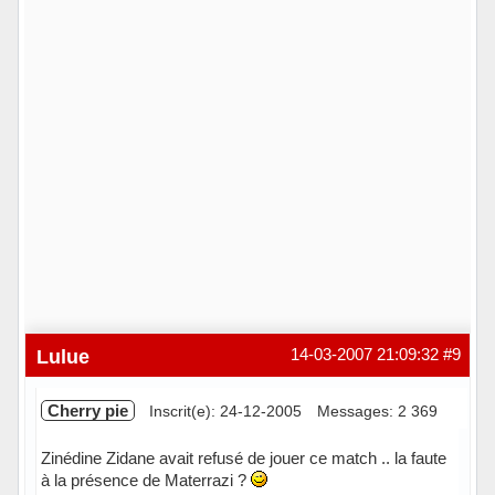
Lulue
14-03-2007 21:09:32
#9
Cherry pie
Inscrit(e): 24-12-2005
Messages: 2 369
Zinédine Zidane avait refusé de jouer ce match .. la faute
à la présence de Materrazi ?