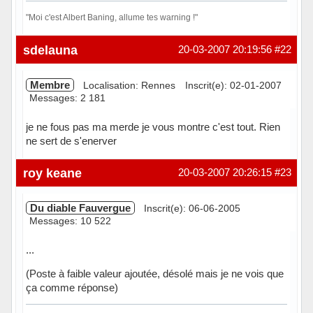
"Moi c'est Albert Baning, allume tes warning !"
Hors ligne
sdelauna
20-03-2007 20:19:56
#22
Membre
Localisation: Rennes
Inscrit(e): 02-01-2007
Messages: 2 181
je ne fous pas ma merde je vous montre c'est tout. Rien
ne sert de s'enerver
Hors ligne
roy keane
20-03-2007 20:26:15
#23
Du diable Fauvergue
Inscrit(e): 06-06-2005
Messages: 10 522
...
(Poste à faible valeur ajoutée, désolé mais je ne vois que
ça comme réponse)