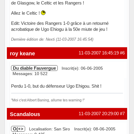
de Glasgow, le Celtic et les Rangers !
Allez le Celtic !
Edit: Victoire des Rangers 1-0 grâce à un retourné
acrobatique de Ugo Ehiogu à la 50e miute de jeu !
Dernière édition de: Nexti (11-03-2007 16:45:54)
Hors ligne
roy keane
11-03-2007 16:45:19
#6
Du diable Fauvergue
Inscrit(e): 06-06-2005
Messages: 10 522
Perdu 1-0, but du défenseur Ugo Ehigou. Shit !
"Moi c'est Albert Baning, allume tes warning !"
Hors ligne
Scandalous
11-03-2007 20:29:00
#7
O(+>
Localisation: San Siro
Inscrit(e): 08-06-2005