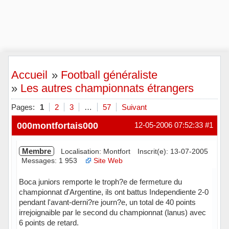
Accueil
»
Football généraliste
»
Les autres championnats étrangers
Pages:
1
2
3
…
57
Suivant
000montfortais000
12-05-2006 07:52:33
#1
Membre
Localisation: Montfort
Inscrit(e): 13-07-2005
Messages: 1 953
Site Web
Boca juniors remporte le troph?e de fermeture du
championnat d'Argentine, ils ont battus Independiente 2-0
pendant l'avant-derni?re journ?e, un total de 40 points
irrejoignaible par le second du championnat (lanus) avec
6 points de retard.