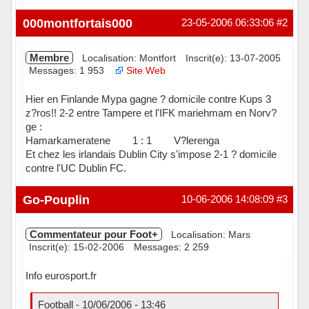
Hors ligne
000montfortais000
23-05-2006 06:33:06
#2
Membre
Localisation: Montfort
Inscrit(e): 13-07-2005
Messages: 1 953
Site Web
Hier en Finlande Mypa gagne ? domicile contre Kups 3
z?ros!! 2-2 entre Tampere et l'IFK mariehmam en Norv?
ge :
Hamarkameratene 1 : 1 V?lerenga
Et chez les irlandais Dublin City s'impose 2-1 ? domicile
contre l'UC Dublin FC.
Hors ligne
Go-Pouplin
10-06-2006 14:08:09
#3
Commentateur pour Foot+
Localisation: Mars
Inscrit(e): 15-02-2006
Messages: 2 259
Info eurosport.fr
Football - 10/06/2006 - 13:46