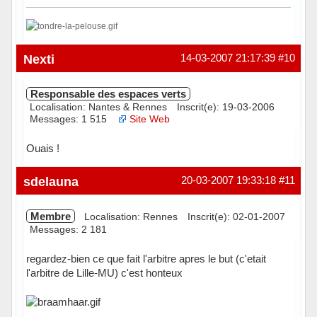
Hors ligne
Nexti
14-03-2007 21:17:39
#10
Responsable des espaces verts
Localisation: Nantes & Rennes
Inscrit(e): 19-03-2006
Messages: 1 515
Site Web
Ouais !
Hors ligne
sdelauna
20-03-2007 19:33:18
#11
Membre
Localisation: Rennes
Inscrit(e): 02-01-2007
Messages: 2 181
regardez-bien ce que fait l'arbitre apres le but (c'etait
l'arbitre de Lille-MU) c'est honteux