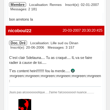
Membre
Localisation: Rennes
Inscrit(e): 02-01-2007
Messages: 2 181
bon arretons la
Hors ligne
nicoboul22
20-03-2007 20:30:20
#25
Doc. Dré
Localisation: Lille sud ou Dinan
Inscrit(e): 20-06-2006
Messages: 3 157
C'est clair Sdelauna.... Tu as craqué.... IL va se faire
radier à cause de toi.....
T'es content hein!!!!!!!! fou la merde.....
:mrgreen::mrgreen::mrgreen::mrgreen::mrgreen::mrgreen
:
Jsuis pas alcooooooolique.... J'aime l'alcoooooool nuance..........