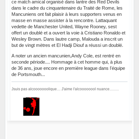
ce match amical organisé dans lantre des Red Devils
dans le cadre du cinquantenaire du Traité de Rome, les
Mancuniens ont fait plaisir à leurs supporters venus en
masse en masse assister à la rencontre. Lattaquant
vedette de Manchester United, Wayne Rooney, sest
offert un doublé et a ouvert la voie à Cristiano Ronaldo et
Wesley Brown. Dans lautre camp, Malouda a inscrit un
but de vingt mètres et El Hadji Diouf a réussi un doublé.
A noter un ancien mancunien,Andy Cole, est rentré en
seconde période.... Hommage à cet homme qui, à plus
de 36 ans, joue encore en première league dans l'équipe
de Portsmouth...
Jsuis pas alcooooooolique.... J'aime l'alcoooooool nuance..........
Hors ligne