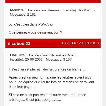
Membre
Localisation: Rennes
Inscrit(e): 02-01-2007
Messages: 2 181
oui c'est bien dans PSV-Ajax
Que pensez-vous de sa reaction ?
Hors ligne
nicoboul22
20-03-2007 20:00:03
#18
Doc. Dré
Localisation: Lille sud ou Dinan
Inscrit(e): 20-06-2006
Messages: 3 157
Il s'est laissé aller et il devrait prendre un blâme....
Après c'est un peu normal que les arbitres soient plus
pour une équipe que l'autre lors de matchs se déroulant
dans leur pays....
Si cela ne s'est pas ressenti outre mesure sur son
arbitrage... C'est pas trop grave....