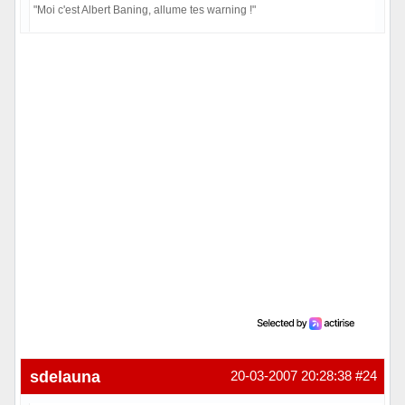
"Moi c'est Albert Baning, allume tes warning !"
Hors ligne
sdelauna
20-03-2007 20:28:38
#24