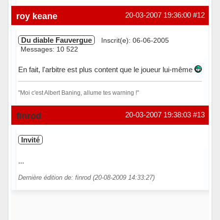
Hors ligne
roy keane
20-03-2007 19:36:00
#12
Du diable Fauvergue
Inscrit(e): 06-06-2005
Messages: 10 522
En fait, l'arbitre est plus content que le joueur lui-même
"Moi c'est Albert Baning, allume tes warning !"
Hors ligne
finrod
20-03-2007 19:38:03
#13
Invité
...
Dernière édition de: finrod (20-08-2009 14:33:27)