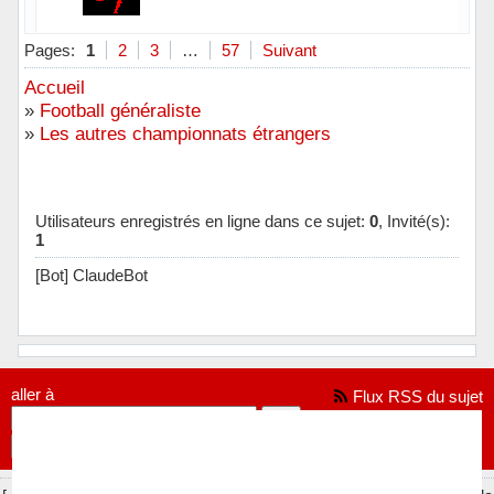
Hors ligne
Pages:
1
2
3
…
57
Suivant
Accueil
»
Football généraliste
»
Les autres championnats étrangers
Utilisateurs enregistrés en ligne dans ce sujet:
0
, Invité(s):
1
[Bot] ClaudeBot
aller à
Flux RSS du sujet