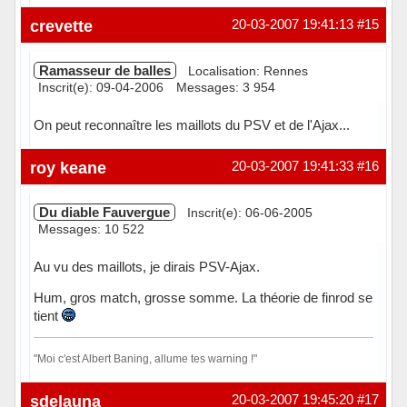
Hors ligne
crevette
20-03-2007 19:41:13
#15
Ramasseur de balles
Localisation: Rennes
Inscrit(e): 09-04-2006
Messages: 3 954
On peut reconnaître les maillots du PSV et de l'Ajax...
Hors ligne
roy keane
20-03-2007 19:41:33
#16
Du diable Fauvergue
Inscrit(e): 06-06-2005
Messages: 10 522
Au vu des maillots, je dirais PSV-Ajax.
Hum, gros match, grosse somme. La théorie de finrod se
tient
"Moi c'est Albert Baning, allume tes warning !"
Hors ligne
sdelauna
20-03-2007 19:45:20
#17