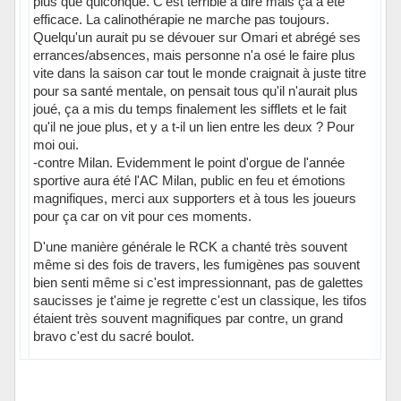
plus que quiconque. C'est terrible à dire mais ça a été
efficace. La calinothérapie ne marche pas toujours.
Quelqu'un aurait pu se dévouer sur Omari et abrégé ses
errances/absences, mais personne n'a osé le faire plus
vite dans la saison car tout le monde craignait à juste titre
pour sa santé mentale, on pensait tous qu'il n'aurait plus
joué, ça a mis du temps finalement les sifflets et le fait
qu'il ne joue plus, et y a t-il un lien entre les deux ? Pour
moi oui.
-contre Milan. Evidemment le point d'orgue de l'année
sportive aura été l'AC Milan, public en feu et émotions
magnifiques, merci aux supporters et à tous les joueurs
pour ça car on vit pour ces moments.
D'une manière générale le RCK a chanté très souvent
même si des fois de travers, les fumigènes pas souvent
bien senti même si c'est impressionnant, pas de galettes
saucisses je t'aime je regrette c'est un classique, les tifos
étaient très souvent magnifiques par contre, un grand
bravo c'est du sacré boulot.
Hors ligne