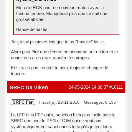
Merci le RCK pour ce nouveau match avec la
tribune fermée. Manquerait plus que ce soit une
grosse affiche.
Bande de nazes
Toi ça fait plusieurs fois que tu as "l'insulte" facile.
Alors peut être que d'écrire en anonyme sur un forum te
donne des ailes mais modère tes propos.
Et si tu es pas content tu peux toujours changer de
tribune.
Hors ligne
SRFC Da Viken
24-05-2024 14:36:37
#16111
SRFC Fan
Inscrit(e): 22-11-2010
Messages: 8 136
La LFP et la FFF ont la sanction bien plus facile pour le
SRFC que pour le PSG et l'OM qui ne sont pas
systématiquement sanctionnés lorsqu'ils jettent leurs