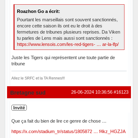
Roazhon Go a écrit:
Pourtant les marseillais sont souvent sanctionnés,
encore cette saison ils ont eu le droit à des
fermetures de tribunes plusieurs reprises. Da Viken
tu parles de Lens mais aussi sont sanctionnés :
https://www.lensois.com/les-red-tigers- … ar-la-lfp/
Juste les Tigers qui représentent une toute partie de
tribune
Allez le SRFC et la TA Rennes!!!
Hors ligne
Bretagne sud
26-06-2024 10:36:56
#16123
Invité
Que ça fait du bien de lire ce genre de chose …
https://x.com/stadium_tr/status/1805872 … f4kz_HGZJA