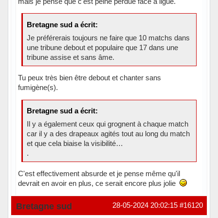
mais je pense que c'est peine perdue face à ligue.
Bretagne sud a écrit:
Je préférerais toujours ne faire que 10 matchs dans
une tribune debout et populaire que 17 dans une
tribune assise et sans âme.
Tu peux très bien être debout et chanter sans
fumigène(s).
Bretagne sud a écrit:
Il y a également ceux qui grognent à chaque match
car il y a des drapeaux agités tout au long du match
et que cela biaise la visibilité…
.
C'est effectivement absurde et je pense même qu'il
devrait en avoir en plus, ce serait encore plus jolie
Hors ligne
Bretagne sud
28-05-2024 20:02:15
#16120