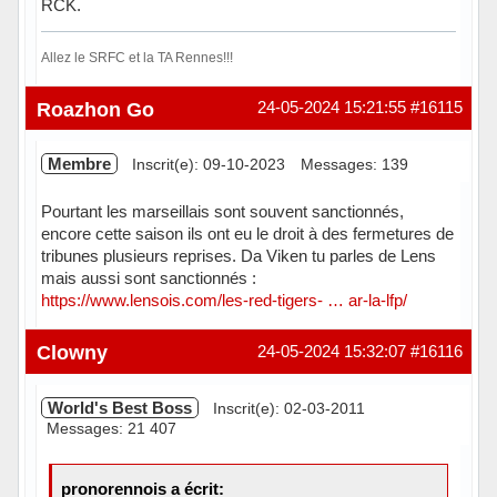
RCK.
Allez le SRFC et la TA Rennes!!!
Hors ligne
Roazhon Go
24-05-2024 15:21:55
#16115
Membre
Inscrit(e): 09-10-2023
Messages: 139
Pourtant les marseillais sont souvent sanctionnés,
encore cette saison ils ont eu le droit à des fermetures de
tribunes plusieurs reprises. Da Viken tu parles de Lens
mais aussi sont sanctionnés :
https://www.lensois.com/les-red-tigers- … ar-la-lfp/
Hors ligne
Clowny
24-05-2024 15:32:07
#16116
World's Best Boss
Inscrit(e): 02-03-2011
Messages: 21 407
pronorennois a écrit: