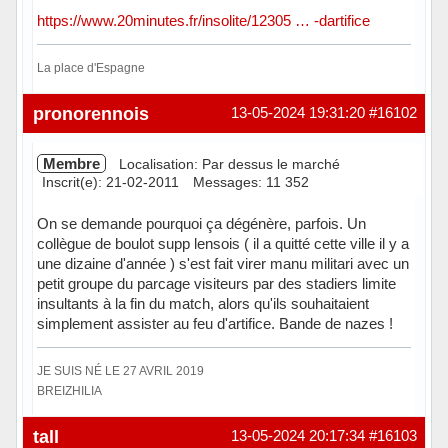
https://www.20minutes.fr/insolite/12305 … -dartifice
La place d'Espagne
Hors ligne
pronorennois
13-05-2024 19:31:20
#16102
Membre
Localisation: Par dessus le marché
Inscrit(e): 21-02-2011
Messages: 11 352
On se demande pourquoi ça dégénère, parfois. Un
collègue de boulot supp lensois ( il a quitté cette ville il y a
une dizaine d'année ) s'est fait virer manu militari avec un
petit groupe du parcage visiteurs par des stadiers limite
insultants à la fin du match, alors qu'ils souhaitaient
simplement assister au feu d'artifice. Bande de nazes !
JE SUIS NÉ LE 27 AVRIL 2019
BREIZHILIA
Hors ligne
tall
13-05-2024 20:17:34
#16103