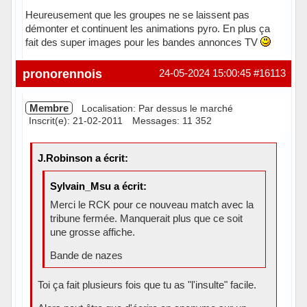
Heureusement que les groupes ne se laissent pas
démonter et continuent les animations pyro. En plus ça
fait des super images pour les bandes annonces TV
Hors ligne
pronorennois
24-05-2024 15:00:45
#16113
Membre
Localisation: Par dessus le marché
Inscrit(e): 21-02-2011
Messages: 11 352
J.Robinson a écrit:
Sylvain_Msu a écrit:
Merci le RCK pour ce nouveau match avec la
tribune fermée. Manquerait plus que ce soit
une grosse affiche.
Bande de nazes
Toi ça fait plusieurs fois que tu as "l'insulte" facile.