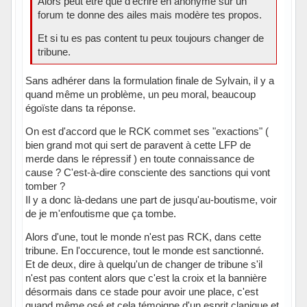
Alors peut être que d'écrire en anonyme sur un
forum te donne des ailes mais modère tes propos.
Et si tu es pas content tu peux toujours changer de
tribune.
Sans adhérer dans la formulation finale de Sylvain, il y a
quand même un problème, un peu moral, beaucoup
égoïste dans ta réponse.
On est d'accord que le RCK commet ses "exactions" (
bien grand mot qui sert de paravent à cette LFP de
merde dans le répressif ) en toute connaissance de
cause ? C'est-à-dire consciente des sanctions qui vont
tomber ?
Il y a donc là-dedans une part de jusqu'au-boutisme, voir
de je m'enfoutisme que ça tombe.
Alors d'une, tout le monde n'est pas RCK, dans cette
tribune. En l'occurence, tout le monde est sanctionné.
Et de deux, dire à quelqu'un de changer de tribune s'il
n'est pas content alors que c'est la croix et la bannière
désormais dans ce stade pour avoir une place, c'est
quand même osé et cela témoigne d'un esprit clanique et