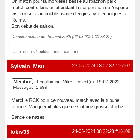
Un match pour la mordelles basse au roazhon park
match contre lens en attendant la suspension de l'espace
visiteur suite au double usage d'engins pyrotechniques à
Reims.
Bon début de saison.
Dernière édition de: titouanbzh35 (23-05-2024 00:33:22)
stade rennais #toutdonnerpourgagner#
Hors ligne
Sylvain_Msu
23-05-2024 18:02:32
#16107
Membre
Localisation: Vitré
Inscrit(e): 19-07-2022
Messages: 1 599
Merci le RCK pour ce nouveau match avec la tribune
fermée. Manquerait plus que ce soit une grosse affiche.
Bande de nazes
En ligne
lokis35
24-05-2024 08:22:23
#16108