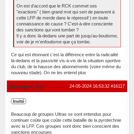
On est d'accord que le RCK commet ses
"exactions" ( bien grand mot qui sert de paravent à
cette LFP de merde dans le répressif ) en toute
connaissance de cause ? C'est-à-dire consciente
des sanctions qui vont tomber ?
Il y a donc là-dedans une part de jusqu'au-boutisme,
voir de je m'enfoutisme que ça tombe.
Ce qui est étonnant c'est la différence entre la radicalité
là-dedans et la passivité vis-à-vis de la situation sportive
du club, de la hausse des abonnements (voire même du
nouveau stade). On ne les entend plus
Hors ligne
Bretagne sud
24-05-2024 16:53:32
#16117
Invité
Beaucoup de groupes Ultras se sont entendus pour
continuer coûte que coûte cette bataille de la pyrotechnie
avec la LFP. Ces groupes sont donc bien conscient des
sanctions encourues