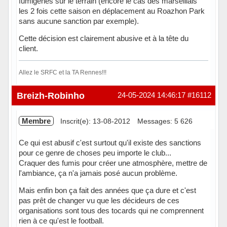
fumigènes sur le terrain (encore le cas des marseillais
les 2 fois cette saison en déplacement au Roazhon Park
sans aucune sanction par exemple).
Cette décision est clairement abusive et à la tête du
client.
Allez le SRFC et la TA Rennes!!!
Hors ligne
Breizh-Robinho
24-05-2024 14:46:17
#16112
Membre
Inscrit(e): 13-08-2012
Messages: 5 626
Ce qui est abusif c'est surtout qu'il existe des sanctions
pour ce genre de choses peu importe le club...
Craquer des fumis pour créer une atmosphère, mettre de
l'ambiance, ça n'a jamais posé aucun problème.
Mais enfin bon ça fait des années que ça dure et c'est
pas prêt de changer vu que les décideurs de ces
organisations sont tous des tocards qui ne comprennent
rien à ce qu'est le football.