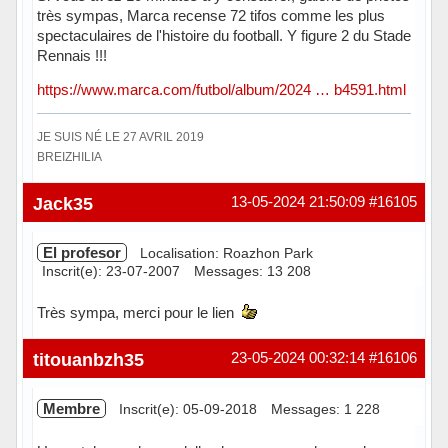
très sympas, Marca recense 72 tifos comme les plus
spectaculaires de l'histoire du football. Y figure 2 du Stade
Rennais !!!
https://www.marca.com/futbol/album/2024 … b4591.html
JE SUIS NÉ LE 27 AVRIL 2019
BREIZHILIA
Hors ligne
Jack35
13-05-2024 21:50:09
#16105
El profesor
Localisation: Roazhon Park
Inscrit(e): 23-07-2007
Messages: 13 208
Très sympa, merci pour le lien
Hors ligne
titouanbzh35
23-05-2024 00:32:14
#16106
Membre
Inscrit(e): 05-09-2018
Messages: 1 228