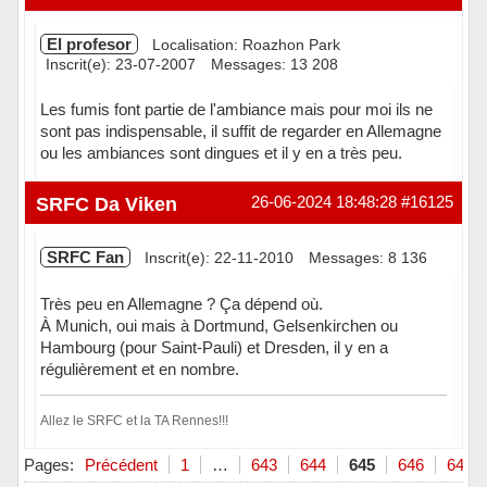
El profesor
Localisation: Roazhon Park
Inscrit(e): 23-07-2007
Messages: 13 208
Les fumis font partie de l'ambiance mais pour moi ils ne
sont pas indispensable, il suffit de regarder en Allemagne
ou les ambiances sont dingues et il y en a très peu.
Hors ligne
SRFC Da Viken
26-06-2024 18:48:28
#16125
SRFC Fan
Inscrit(e): 22-11-2010
Messages: 8 136
Très peu en Allemagne ? Ça dépend où.
À Munich, oui mais à Dortmund, Gelsenkirchen ou
Hambourg (pour Saint-Pauli) et Dresden, il y en a
régulièrement et en nombre.
Allez le SRFC et la TA Rennes!!!
Hors ligne
Pages:
Précédent
1
…
643
644
645
646
647