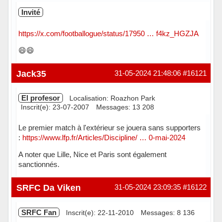
Invité
https://x.com/footballogue/status/17950 … f4kz_HGZJA
😄😄
Jack35
31-05-2024 21:48:06
#16121
El profesor
Localisation: Roazhon Park
Inscrit(e): 23-07-2007
Messages: 13 208
Le premier match à l'extérieur se jouera sans supporters
:
https://www.lfp.fr/Articles/Discipline/ … 0-mai-2024
A noter que Lille, Nice et Paris sont également
sanctionnés.
Hors ligne
SRFC Da Viken
31-05-2024 23:09:35
#16122
SRFC Fan
Inscrit(e): 22-11-2010
Messages: 8 136