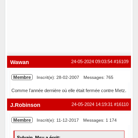
Wawan
24-05-2024 09:03:54
#16109
Membre
Inscrit(e): 28-02-2007
Messages: 765
Comme l'année dernière où elle était fermée contre Metz.
Hors ligne
J.Robinson
24-05-2024 14:19:31
#16110
Membre
Inscrit(e): 11-12-2017
Messages: 1 174
Sylvain_Msu a écrit: