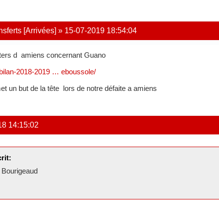
ferts [Arrivées]
»
15-07-2019 18:54:04
orters d amiens concernant Guano
r/bilan-2018-2019 … eboussole/
et un but de la tête lors de notre défaite a amiens
18 14:15:02
rit:
c Bourigeaud