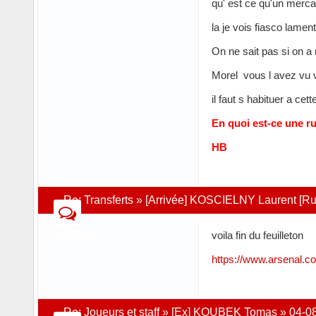
qu' est ce qu'un mercat
la je vois fiasco lamen
On ne sait pas si on a
Morel vous l avez vu v
il faut s habituer a ce
En quoi est-ce une r
HB
Re:
Transferts
»
[Arrivée] KOSCIELNY Laurent [R
yorgos
voila fin du feuilleton
https://www.arsenal.c
Re:
Joueurs et staff
»
[Ex] KOUBEK Tomas
»
04-0