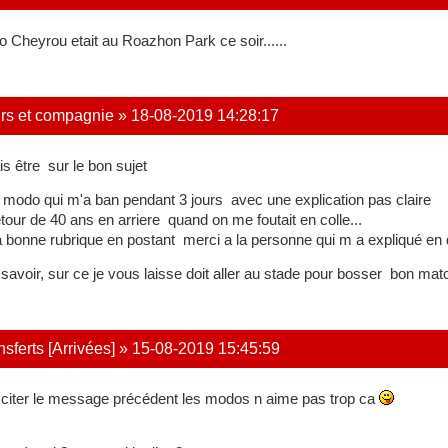
 Cheyrou etait au Roazhon Park ce soir......
urs et compagnie
»
18-08-2019 14:28:17
s être sur le bon sujet
e modo qui m'a ban pendant 3 jours avec une explication pas claire
retour de 40 ans en arriere quand on me foutait en colle...
a bonne rubrique en postant merci a la personne qui m a expliqué en
le savoir, sur ce je vous laisse doit aller au stade pour bosser bon mat
ferts [Arrivées]
»
15-08-2019 15:45:59
citer le message précédent les modos n aime pas trop ca