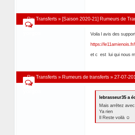
Re:
Transferts
»
[Saison 2020-21] Rumeurs de Trans
yorgos
Voila l avis des supp
https://le11amienois.f
et c est lui qui nous m
Re:
Transferts
»
Rumeurs de transferts
»
27-07-20
yorgos
lebrasseur35 a éc
Mais arrêtez ave
Ya rien
Il Reste voilà ☺