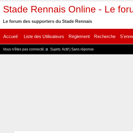
Stade Rennais Online - Le fo
Le forum des supporters du Stade Rennais
Accueil
Liste des Utilisateurs
Règlement
Recherche
S'enre
Vous n'êtes pas connecté.
Sujets:
Actif
|
Sans réponse