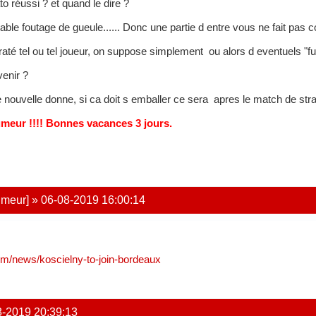
o réussi ? et quand le dire ?
table foutage de gueule...... Donc une partie d entre vous ne fait pas c
 raté tel ou tel joueur, on suppose simplement ou alors d eventuels "f
enir ?
tte nouvelle donne, si ca doit s emballer ce sera apres le match de stra
umeur !!!! Bonnes vacances 3 jours.
umeur]
»
06-08-2019 16:00:14
om/news/koscielny-to-join-bordeaux
8-2019 20:39:13