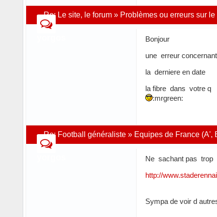
Re:
Le site, le forum
»
Problèmes ou erreurs sur le 
yorgos
Bonjour
une erreur concernant l
la derniere en date
la fibre dans votre q
:mrgreen:
Re:
Football généraliste
»
Equipes de France (A', 
yorgos
Ne sachant pas trop 
http://www.staderenn
Sympa de voir d autr