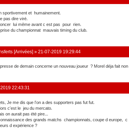
n sportivement et humainement.
 pas dire viré.
annoncer lui même avant c est pas pour rien.
eprise du championnat mauvais timing du club.
ferts [Arrivées]
»
21-07-2019 19:29:44
 presse de demain concerne un nouveau joueur ? Morel déja fait non
-2019 22:43:31
s, Je me dis que l'on a des supporters pas fut fut.
alors c'est le jeu du mercato.
is on aurait pas été pire...
 la connaissance des grands matchs championnats, coupe d europe, c
urs d expérience ?