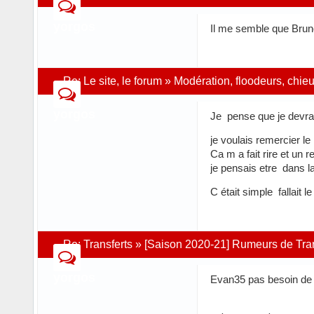
yorgos
Il me semble que Bruno
Re:
Le site, le forum
»
Modération, floodeurs, chie
yorgos
Je pense que je devrai
je voulais remercier l
Ca m a fait rire et un 
je pensais etre dans l
C était simple fallait 
Re:
Transferts
»
[Saison 2020-21] Rumeurs de Trans
yorgos
Evan35 pas besoin de 