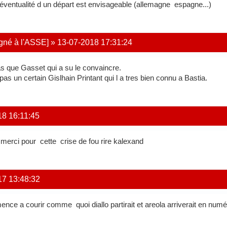
 'éventualité d un départ est envisageable (allemagne espagne...)
igné à l'ASSE]
»
13-07-2018 17:31:24
as que Gasset qui a su le convaincre.
 pas un certain Gislhain Printant qui l a tres bien connu a Bastia.
18 16:11:45
: merci pour cette crise de fou rire kalexand
17 13:48:32
mence a courir comme quoi diallo partirait et areola arriverait en numé