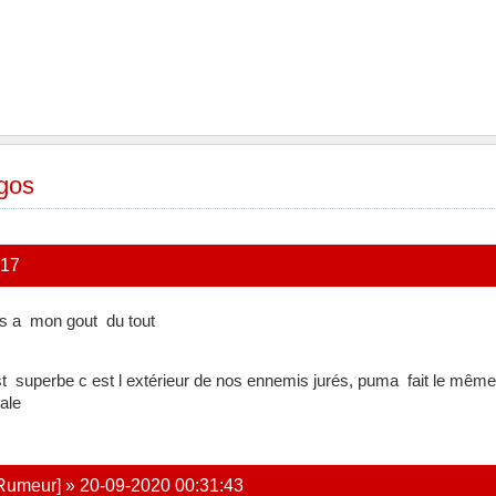
gos
:17
s a mon gout du tout
 superbe c est l extérieur de nos ennemis jurés, puma fait le même 
ale
[Rumeur]
»
20-09-2020 00:31:43