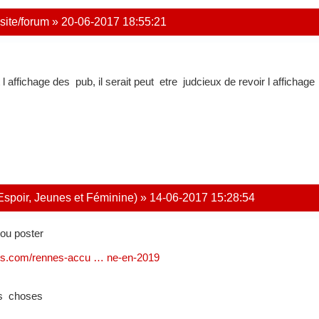
site/forum
»
20-06-2017 18:55:21
 affichage des pub, il serait peut etre judcieux de revoir l affichage
Espoir, Jeunes et Féminine)
»
14-06-2017 15:28:54
ou poster
ais.com/rennes-accu … ne-en-2019
es choses