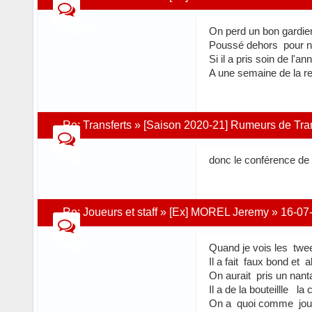
yorgos
On perd un bon gardie
Poussé dehors pour ne
Si il a pris soin de l'
A une semaine de la r
Re:
Transferts
»
[Saison 2020-21] Rumeurs de Trans
yorgos
donc le conférence de
Re:
Joueurs et staff
»
[Ex] MOREL Jeremy
»
16-07
yorgos
Quand je vois les tweet
Il a fait faux bond et 
On aurait pris un nanta
Il a de la bouteillle
On a quoi comme joue