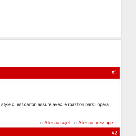
#1
style c est carton assuré avec le roazhon park l opéra
Aller au sujet
Aller au message
#2