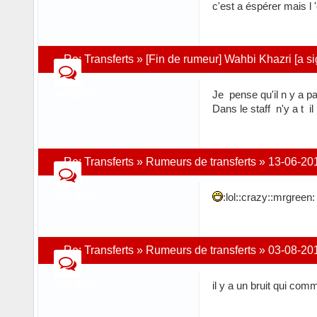
c'est a éspérer mais l
Re:
Transferts
»
[Fin de rumeur] Wahbi Khazri [a s
yorgos
Je pense qu'il n y a p
Dans le staff n'y a t il
Re:
Transferts
»
Rumeurs de transferts
»
13-06-20
yorgos
:lol::crazy::mrgreen
Re:
Transferts
»
Rumeurs de transferts
»
03-08-20
yorgos
il y a un bruit qui com