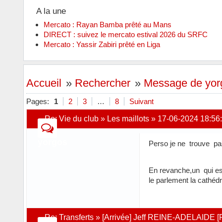
A la une
Mercato : Rayan Bamba prêté au Mans
DIRECT : suivez le mercato estival 2026 du SRFC
Mercato : Yassir Zabiri prêté en Liga
Accueil
»
Rechercher
»
Message de yor
Pages:
1
2
3
…
8
Suivant
Re:
Vie du club
»
Les maillots
»
17-06-2024 18:56
yorgos
Perso je ne trouve pa
En revanche,un qui est
le parlement la cathédr
Re:
Transferts
»
[Arrivée] Jeff REINE-ADELAIDE 