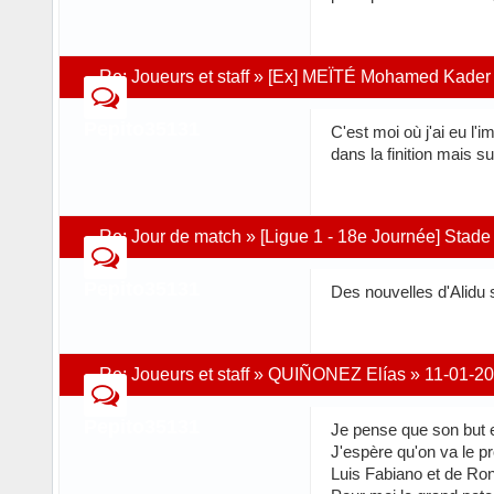
Re:
Joueurs et staff
»
[Ex] MEÏTÉ Mohamed Kader
Pepito35131
C'est moi où j'ai eu l'
dans la finition mais s
Re:
Jour de match
»
[Ligue 1 - 18e Journée] Stade
Pepito35131
Des nouvelles d'Alidu s
Re:
Joueurs et staff
»
QUIÑONEZ Elías
»
11-01-20
Pepito35131
Je pense que son but e
J'espère qu'on va le p
Luis Fabiano et de Ron