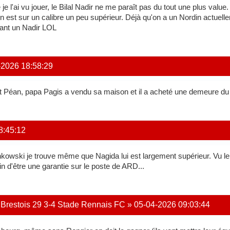
 je l'ai vu jouer, le Bilal Nadir ne me paraît pas du tout une plus val
n est sur un calibre un peu supérieur. Déjà qu'on a un Nordin actuelle
vant un Nadir LOL
-2026 18:58:29
nt Péan, papa Pagis a vendu sa maison et il a acheté une demeure d
8:45:12
owski je trouve même que Nagida lui est largement supérieur. Vu le 
in d'être une garantie sur le poste de ARD...
e Brestois 29 3-4 Stade Rennais FC
»
05-04-2026 09:03:44