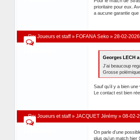
Pour le match de Stras
prioritaire pour eux. 
a aucune garantie que
Re:
Joueurs et staff
»
FOFANA Seko
»
28-02-2026
Pepito35131
Georges LECH a 
J'ai beaucoup rega
Grosse polémique 
Sauf qu'il y a bien une
Le contact est bien réel
Re:
Joueurs et staff
»
JACQUET Jérémy
»
08-02-2
Pepito35131
On parle d'une possibl
plus qu'un match hier 