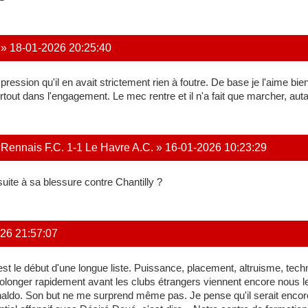
»
18-01-2026 20:25:40
impression qu'il en avait strictement rien à foutre. De base je l'aime 
urtout dans l'engagement. Le mec rentre et il n'a fait que marcher, aut
 Rennais F.C. 1-1 Le Havre A.C.
»
16-01-2026 10:23:29
uite à sa blessure contre Chantilly ?
26 21:57:07
st le début d'une longue liste. Puissance, placement, altruisme, tech
rolonger rapidement avant les clubs étrangers viennent encore nous le 
aldo. Son but ne me surprend même pas. Je pense qu'il serait encore p