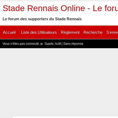
Stade Rennais Online - Le fo
Le forum des supporters du Stade Rennais
Accueil
Liste des Utilisateurs
Règlement
Recherche
S'enre
Vous n'êtes pas connecté.
Sujets:
Actif
|
Sans réponse