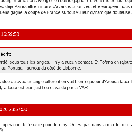
bourg, même sans Rongier on doit le gagner (ils vont mettre leur équ
Avec déjà Paniccelli en moins d'avance. Si on veut être européen nous
 Lens gagne la coupe de France surtout vu leur dynamique douteuse a
 16:59:58
écrit:
rdé sous tous les angles, il n'y a aucun contact. Et Fofana en rajoute
au Portugal, surtout du côté de Lisbonne.
 vidéo où avec un angle différent on voit bien le joueur d'Arouca taper 
, la faute est bien justifiée et validé par la VAR
026 23:57:00
e opération de l'épaule pour Jérémy. On est pas dans la merde pour
😢