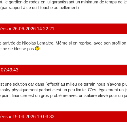
at, le gardien de rodez en lui garantissant un minimum de temps de
e (par rapport à ce qu'il touche actuellement)
vées
»
26-06-2026 14:22:21
e arrivée de Nicolas Lemaitre. Même si en reprise, avec son profil on
ce ne se blesse pas
 07:49:43
t une solution car dans l'effectif au milieu de terrain nous n'avons 
y physiquement parlant c'est un peu limite. C'est également un joue
 point financier est un gros problème avec un salaire élevé pour un joue
vées
»
19-04-2026 19:03:33