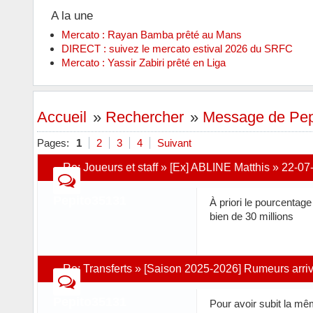
A la une
Mercato : Rayan Bamba prêté au Mans
DIRECT : suivez le mercato estival 2026 du SRFC
Mercato : Yassir Zabiri prêté en Liga
Accueil
»
Rechercher
»
Message de Pep
Pages:
1
2
3
4
Suivant
Re:
Joueurs et staff
»
[Ex] ABLINE Matthis
»
22-07
Pepito35131
À priori le pourcentage
bien de 30 millions
Re:
Transferts
»
[Saison 2025-2026] Rumeurs arri
Pepito35131
Pour avoir subit la mê