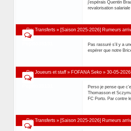
j'espérais Quentin Bra
revalorisation salarial
Re:
Transferts
»
[Saison 2025-2026] Rumeurs arri
Pepito35131
Pas rassuré s'il y a un
espérer que notre Bri
Re:
Joueurs et staff
»
FOFANA Seko
»
30-05-2026
Pepito35131
Perso je pense que c'es
Thomasson et Sczymansk
FC Porto. Par contre le
Re:
Transferts
»
[Saison 2025-2026] Rumeurs arri