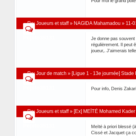
Pour moi le grand poten
Re:
Joueurs et staff
»
NAGIDA Mahamadou
»
11-0
Pepito35131
Je donne pas souvent mo
régulièrement. Il peut 
joueur,. J'aimerais tel
Re:
Jour de match
»
[Ligue 1 - 13e journée] Stade
Pepito35131
Pour info, Denis Zakar
Re:
Joueurs et staff
»
[Ex] MEÏTÉ Mohamed Kader
Pepito35131
Meïté à priori blessé (
Cissé et Jacquet ça c