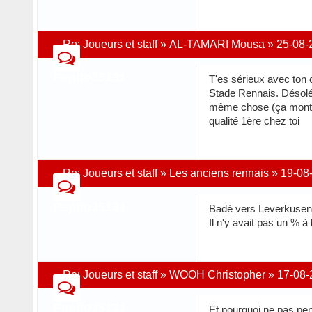
Re:
Joueurs et staff
»
AL-TAMARI Mousa
»
25-08-
Pepito35131
T'es sérieux avec ton 
Stade Rennais. Désolé 
même chose (ça montre q
qualité 1ère chez toi
Re:
Joueurs et staff
»
Les anciens rennais
»
19-08
Pepito35131
Badé vers Leverkusen 
Il n'y avait pas un % à 
Re:
Joueurs et staff
»
WOOH Christopher
»
17-08-
Pepito35131
Et pourquoi ne pas pens