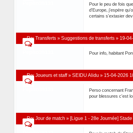
Pepito35131
Pour le peu de fois que
d'Europe, j'espère qu'o
certains s'extasier de
Re:
Transferts
»
Suggestions de transferts
»
19-04
Pepito35131
Pour info, habitant Po
Re:
Joueurs et staff
»
SEIDU Alidu
»
15-04-2026 1
Pepito35131
Perso concernant Frank
pour blessures c'est lo
Re:
Jour de match
»
[Ligue 1 - 28e Journée] Stad
Pepito35131