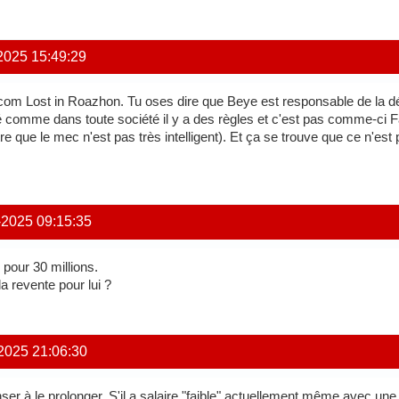
2025 15:49:29
com Lost in Roazhon. Tu oses dire que Beye est responsable de la défa
comme dans toute société il y a des règles et c'est pas comme-ci Fa
ue le mec n'est pas très intelligent). Et ça se trouve que ce n'est pa
-2025 09:15:35
pour 30 millions.
la revente pour lui ?
2025 21:06:30
er à le prolonger. S'il a salaire "faible" actuellement même avec une p