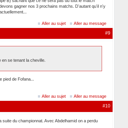
ipe B) sachant que ce ne sera pas du tout le match
 devons gagner nos 3 prochains matchs. D'autant qu'il n'y
ctuellement...
Aller au sujet
Aller au message
#9
 en se tenant la cheville.
le pied de Fofana...
Aller au sujet
Aller au message
#10
 la suite du championnat. Avec Abdelhamid on a perdu