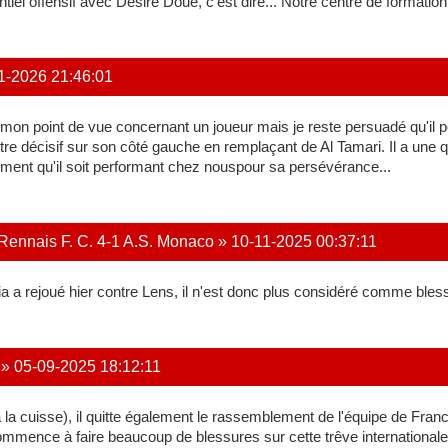
tiel offensif avec Désiré Doué, c'est dire... Notre centre de formati
1-2026 21:46:01
n point de vue concernant un joueur mais je reste persuadé qu'il peut 
être décisif sur son côté gauche en remplaçant de Al Tamari. Il a une q
lement qu'il soit performant chez nouspour sa persévérance...
 Rennais F. C. 4-1 A.S. Monaco
»
10-11-2025 00:37:11
ia a rejoué hier contre Lens, il n'est donc plus considéré comme bless
»
05-09-2025 18:12:11
à la cuisse), il quitte également le rassemblement de l'équipe de Fran
ommence à faire beaucoup de blessures sur cette trêve international