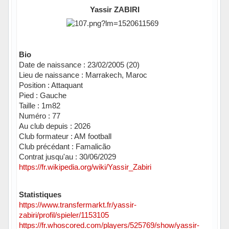
Yassir ZABIRI
Bio
Date de naissance : 23/02/2005 (20)
Lieu de naissance : Marrakech, Maroc
Position : Attaquant
Pied : Gauche
Taille : 1m82
Numéro : 77
Au club depuis : 2026
Club formateur : AM football
Club précédant : Famalicão
Contrat jusqu'au : 30/06/2029
https://fr.wikipedia.org/wiki/Yassir_Zabiri
Statistiques
https://www.transfermarkt.fr/yassir-
zabiri/profil/spieler/1153105
https://fr.whoscored.com/players/525769/show/yassir-