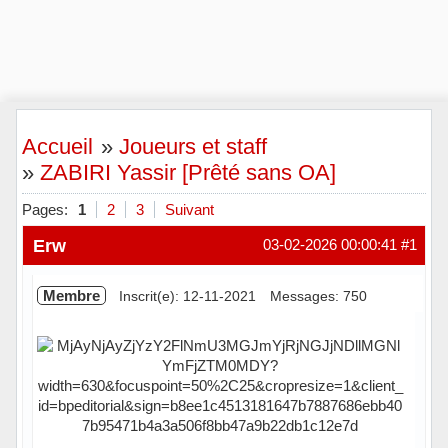
Accueil
»
Joueurs et staff
»
ZABIRI Yassir [Prêté sans OA]
Pages:
1
2
3
Suivant
Erw
03-02-2026 00:00:41
#1
Membre
Inscrit(e): 12-11-2021
Messages: 750