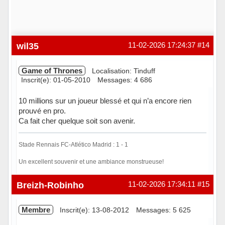
wil35
11-02-2026 17:24:37
#14
Game of Thrones
Localisation: Tinduff
Inscrit(e): 01-05-2010
Messages: 4 686
10 millions sur un joueur blessé et qui n’a encore rien
prouvé en pro.
Ca fait cher quelque soit son avenir.
Stade Rennais FC-Atlético Madrid : 1 - 1
Un excellent souvenir et une ambiance monstrueuse!
Hors ligne
Breizh-Robinho
11-02-2026 17:34:11
#15
Membre
Inscrit(e): 13-08-2012
Messages: 5 625