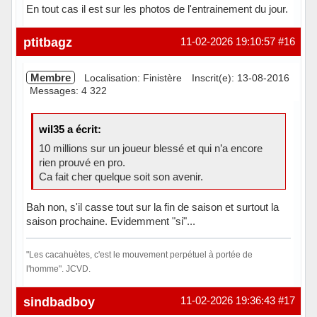
En tout cas il est sur les photos de l'entrainement du jour.
Hors ligne
ptitbagz
11-02-2026 19:10:57
#16
Membre
Localisation: Finistère
Inscrit(e): 13-08-2016
Messages: 4 322
wil35 a écrit:
10 millions sur un joueur blessé et qui n’a encore
rien prouvé en pro.
Ca fait cher quelque soit son avenir.
Bah non, s'il casse tout sur la fin de saison et surtout la
saison prochaine. Evidemment "si"...
"Les cacahuètes, c'est le mouvement perpétuel à portée de
l'homme". JCVD.
Hors ligne
sindbadboy
11-02-2026 19:36:43
#17