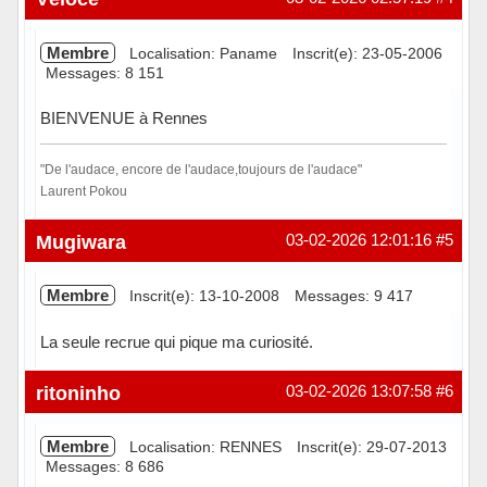
Membre
Localisation: Paname
Inscrit(e): 23-05-2006
Messages: 8 151
BIENVENUE à Rennes
"De l'audace, encore de l'audace,toujours de l'audace"
Laurent Pokou
Hors ligne
Mugiwara
03-02-2026 12:01:16
#5
Membre
Inscrit(e): 13-10-2008
Messages: 9 417
La seule recrue qui pique ma curiosité.
Hors ligne
ritoninho
03-02-2026 13:07:58
#6
Membre
Localisation: RENNES
Inscrit(e): 29-07-2013
Messages: 8 686