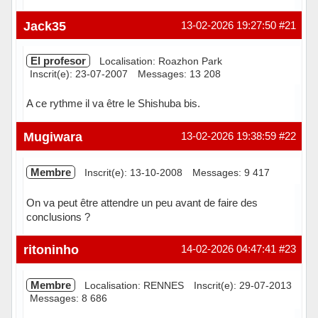
Hors ligne
Jack35
13-02-2026 19:27:50
#21
El profesor
Localisation: Roazhon Park
Inscrit(e): 23-07-2007
Messages: 13 208
A ce rythme il va être le Shishuba bis.
Hors ligne
Mugiwara
13-02-2026 19:38:59
#22
Membre
Inscrit(e): 13-10-2008
Messages: 9 417
On va peut être attendre un peu avant de faire des
conclusions ?
Hors ligne
ritoninho
14-02-2026 04:47:41
#23
Membre
Localisation: RENNES
Inscrit(e): 29-07-2013
Messages: 8 686