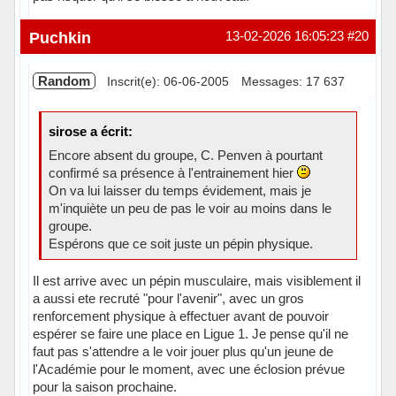
Hors ligne
Puchkin
13-02-2026 16:05:23
#20
Random
Inscrit(e): 06-06-2005
Messages: 17 637
sirose a écrit:
Encore absent du groupe, C. Penven à pourtant
confirmé sa présence à l'entrainement hier
On va lui laisser du temps évidement, mais je
m'inquiète un peu de pas le voir au moins dans le
groupe.
Espérons que ce soit juste un pépin physique.
Il est arrive avec un pépin musculaire, mais visiblement il
a aussi ete recruté "pour l'avenir", avec un gros
renforcement physique à effectuer avant de pouvoir
espérer se faire une place en Ligue 1. Je pense qu'il ne
faut pas s'attendre a le voir jouer plus qu'un jeune de
l'Académie pour le moment, avec une éclosion prévue
pour la saison prochaine.