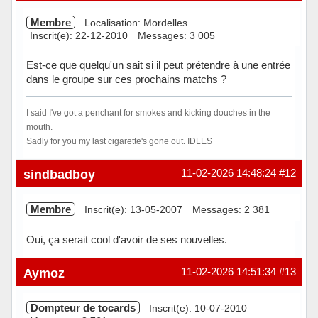
Membre
Localisation: Mordelles
Inscrit(e): 22-12-2010
Messages: 3 005
Est-ce que quelqu'un sait si il peut prétendre à une entrée
dans le groupe sur ces prochains matchs ?
I said I've got a penchant for smokes and kicking douches in the
mouth.
Sadly for you my last cigarette's gone out. IDLES
Hors ligne
sindbadboy
11-02-2026 14:48:24
#12
Membre
Inscrit(e): 13-05-2007
Messages: 2 381
Oui, ça serait cool d'avoir de ses nouvelles.
Hors ligne
Aymoz
11-02-2026 14:51:34
#13
Dompteur de tocards
Inscrit(e): 10-07-2010