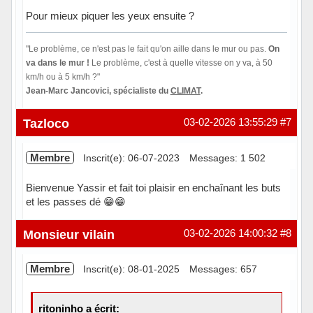
Pour mieux piquer les yeux ensuite ?
"Le problème, ce n'est pas le fait qu'on aille dans le mur ou pas.
On
va dans le mur !
Le problème, c'est à quelle vitesse on y va, à 50
km/h ou à 5 km/h ?"
Jean-Marc Jancovici, spécialiste du
CLIMAT
.
Hors ligne
Tazloco
03-02-2026 13:55:29
#7
Membre
Inscrit(e): 06-07-2023
Messages: 1 502
Bienvenue Yassir et fait toi plaisir en enchaînant les buts
et les passes dé 😁😁
Hors ligne
Monsieur vilain
03-02-2026 14:00:32
#8
Membre
Inscrit(e): 08-01-2025
Messages: 657
ritoninho a écrit: