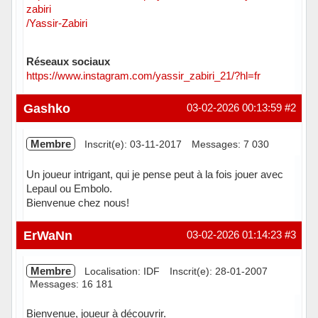
zabiri
/Yassir-Zabiri
Réseaux sociaux
https://www.instagram.com/yassir_zabiri_21/?hl=fr
Hors ligne
Gashko
03-02-2026 00:13:59
#2
Membre
Inscrit(e): 03-11-2017
Messages: 7 030
Un joueur intrigant, qui je pense peut à la fois jouer avec
Lepaul ou Embolo.
Bienvenue chez nous!
Hors ligne
ErWaNn
03-02-2026 01:14:23
#3
Membre
Localisation: IDF
Inscrit(e): 28-01-2007
Messages: 16 181
Bienvenue, joueur à découvrir.