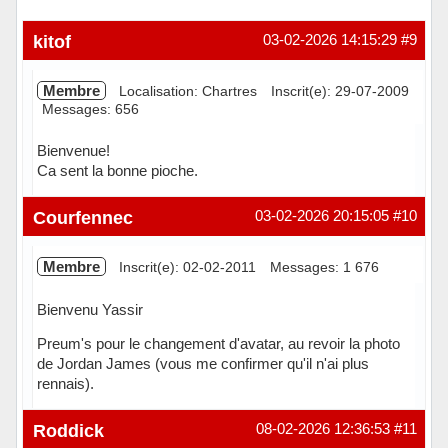
kitof
03-02-2026 14:15:29
#9
Membre
Localisation: Chartres
Inscrit(e): 29-07-2009
Messages: 656
Bienvenue!
Ca sent la bonne pioche.
Hors ligne
Courfennec
03-02-2026 20:15:05
#10
Membre
Inscrit(e): 02-02-2011
Messages: 1 676
Bienvenu Yassir
Preum's pour le changement d'avatar, au revoir la photo
de Jordan James (vous me confirmer qu'il n'ai plus
rennais).
Hors ligne
Roddick
08-02-2026 12:36:53
#11