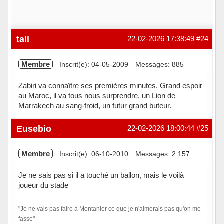
tall
22-02-2026 17:38:49
#24
Membre
Inscrit(e): 04-05-2009
Messages: 885
Zabiri va connaître ses premières minutes. Grand espoir
au Maroc, il va tous nous surprendre, un Lion de
Marrakech au sang-froid, un futur grand buteur.
Hors ligne
Eusebio
22-02-2026 18:00:44
#25
Membre
Inscrit(e): 06-10-2010
Messages: 2 157
Je ne sais pas si il a touché un ballon, mais le voilà
joueur du stade
"Je ne vais pas faire à Montanier ce que je n'aimerais pas qu'on me
fasse"