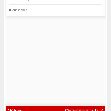
#ToutDonner
Hors ligne
Véloce
03-02-2026 02:57:19
#4