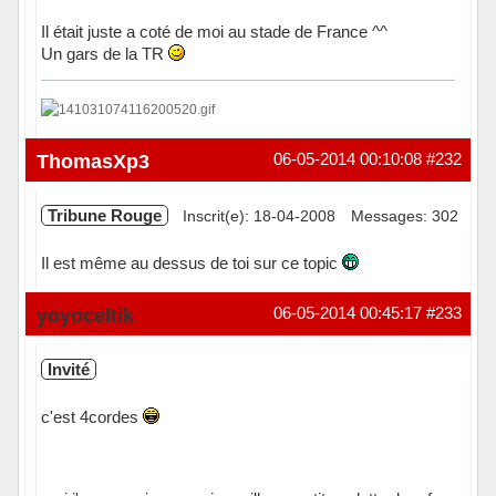
Il était juste a coté de moi au stade de France ^^
Un gars de la TR
Hors ligne
ThomasXp3
06-05-2014 00:10:08
#232
Tribune Rouge
Inscrit(e): 18-04-2008
Messages: 302
Il est même au dessus de toi sur ce topic
Hors ligne
yoyoceltik
06-05-2014 00:45:17
#233
Invité
c'est 4cordes