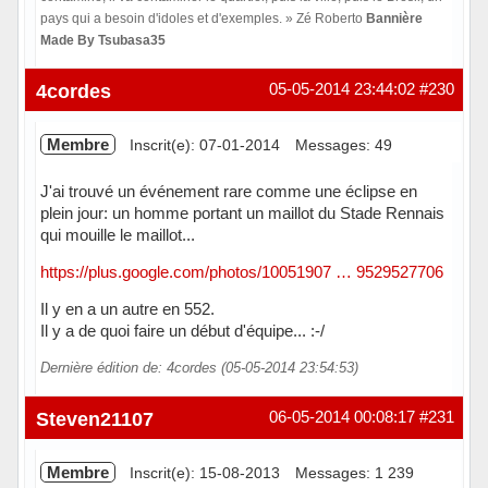
pays qui a besoin d'idoles et d'exemples. » Zé Roberto
Bannière
Made By Tsubasa35
Hors ligne
4cordes
05-05-2014 23:44:02
#230
Membre
Inscrit(e): 07-01-2014
Messages: 49
J'ai trouvé un événement rare comme une éclipse en
plein jour: un homme portant un maillot du Stade Rennais
qui mouille le maillot...
https://plus.google.com/photos/10051907 … 9529527706
Il y en a un autre en 552.
Il y a de quoi faire un début d'équipe... :-/
Dernière édition de: 4cordes (05-05-2014 23:54:53)
Hors ligne
Steven21107
06-05-2014 00:08:17
#231
Membre
Inscrit(e): 15-08-2013
Messages: 1 239