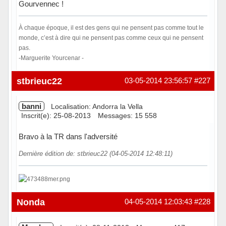
Gourvennec !
À chaque époque, il est des gens qui ne pensent pas comme tout le
monde, c’est à dire qui ne pensent pas comme ceux qui ne pensent
pas.
-Marguerite Yourcenar -
Hors ligne
stbrieuc22
03-05-2014 23:56:57
#227
banni
Localisation: Andorra la Vella
Inscrit(e): 25-08-2013
Messages: 15 558
Bravo à la TR dans l'adversité
Dernière édition de: stbrieuc22 (04-05-2014 12:48:11)
Hors ligne
Nonda
04-05-2014 12:03:43
#228