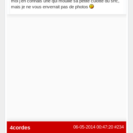
moi j'en connais une qui mouille sa petite culotte du srfc,
mais je ne vous enverrait pas de photos
4cordes
06-05-2014 00:47:20
#234