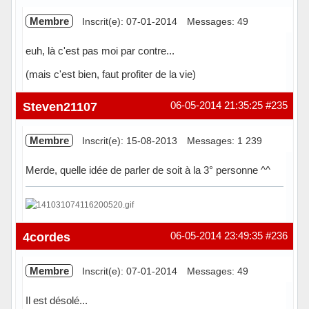
Membre
Inscrit(e): 07-01-2014
Messages: 49
euh, là c'est pas moi par contre...
(mais c'est bien, faut profiter de la vie)
Hors ligne
Steven21107
06-05-2014 21:35:25
#235
Membre
Inscrit(e): 15-08-2013
Messages: 1 239
Merde, quelle idée de parler de soit à la 3° personne ^^
Hors ligne
4cordes
06-05-2014 23:49:35
#236
Membre
Inscrit(e): 07-01-2014
Messages: 49
Il est désolé...