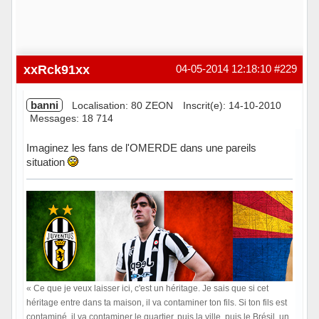
xxRck91xx
04-05-2014 12:18:10
#229
banni
Localisation: 80 ZEON
Inscrit(e): 14-10-2010
Messages: 18 714
Imaginez les fans de l'OMERDE dans une pareils
situation
« Ce que je veux laisser ici, c'est un héritage. Je sais que si cet
héritage entre dans ta maison, il va contaminer ton fils. Si ton fils est
contaminé, il va contaminer le quartier, puis la ville, puis le Brésil, un