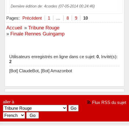
Dernière édition de: 4cordes (07-05-2014 00:24:46)
Hors ligne
Pages:
Précédent
1
…
8
9
10
Accueil
»
Tribune Rouge
»
Finale Rennes Guingamp
Utilisateurs enregistrés en ligne dans ce sujet:
0
, Invité(s):
2
[Bot] ClaudeBot,
[Bot] Amazonbot
aller à
Flux RSS du sujet
[ Généré en 0.025 secondes, 11 requêtes exécutées - Utilisation de