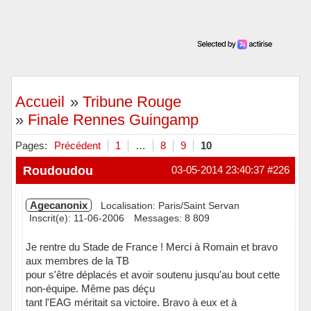
Accueil
»
Tribune Rouge
»
Finale Rennes Guingamp
Pages:
Précédent
1
…
8
9
10
Roudoudou
03-05-2014 23:40:37
#226
Agecanonix
Localisation: Paris/Saint Servan
Inscrit(e): 11-06-2006
Messages: 8 809
Je rentre du Stade de France ! Merci à Romain et bravo
aux membres de la TB
pour s'être déplacés et avoir soutenu jusqu'au bout cette
non-équipe. Même pas déçu
tant l'EAG méritait sa victoire. Bravo à eux et à