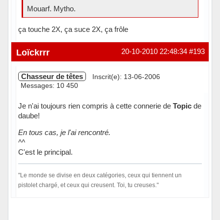
Mouarf. Mytho.
ça touche 2X, ça suce 2X, ça frôle
Loïckrrr
20-10-2010 22:48:34
#193
Chasseur de têtes
Inscrit(e): 13-06-2006
Messages: 10 450
Je n'ai toujours rien compris à cette connerie de
Topic
de
daube!
En tous cas, je l'ai rencontré.
^^
C'est le principal.
"Le monde se divise en deux catégories, ceux qui tiennent un
pistolet chargé, et ceux qui creusent. Toi, tu creuses."
Hors ligne