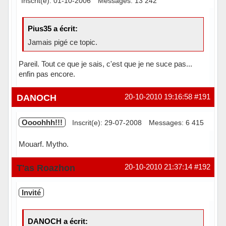
Inscrit(e): 01-10-2006
Messages: 13 242
Pius35 a écrit:
Jamais pigé ce topic.
Pareil. Tout ce que je sais, c'est que je ne suce pas...
enfin pas encore.
Hors ligne
DANOCH
20-10-2010 19:16:58
#191
Oooohhh!!!
Inscrit(e): 29-07-2008
Messages: 6 415
Mouarf. Mytho.
Hors ligne
T'as Roazhon
20-10-2010 21:37:14
#192
Invité
DANOCH a écrit: