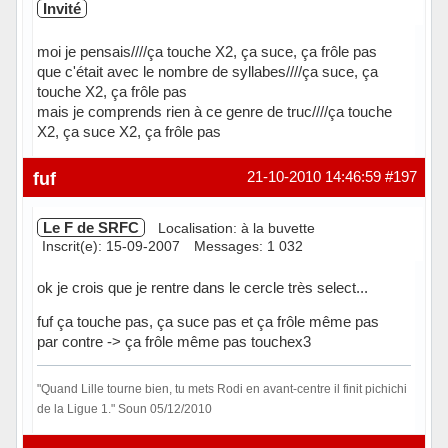
Invité
moi je pensais////ça touche X2, ça suce, ça frôle pas
que c'était avec le nombre de syllabes////ça suce, ça
touche X2, ça frôle pas
mais je comprends rien à ce genre de truc////ça touche
X2, ça suce X2, ça frôle pas
fuf
21-10-2010 14:46:59
#197
Le F de SRFC
Localisation: à la buvette
Inscrit(e): 15-09-2007
Messages: 1 032
ok je crois que je rentre dans le cercle très select...
fuf ça touche pas, ça suce pas et ça frôle même pas
par contre -> ça frôle même pas touchex3
"Quand Lille tourne bien, tu mets Rodi en avant-centre il finit pichichi
de la Ligue 1." Soun 05/12/2010