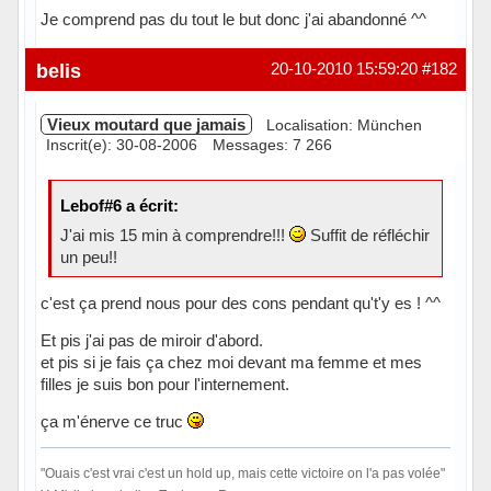
Je comprend pas du tout le but donc j'ai abandonné ^^
Hors ligne
belis
20-10-2010 15:59:20
#182
Vieux moutard que jamais
Localisation: München
Inscrit(e): 30-08-2006
Messages: 7 266
Lebof#6 a écrit:
J'ai mis 15 min à comprendre!!!
Suffit de réfléchir
un peu!!
c'est ça prend nous pour des cons pendant qu't'y es ! ^^
Et pis j'ai pas de miroir d'abord.
et pis si je fais ça chez moi devant ma femme et mes
filles je suis bon pour l'internement.
ça m'énerve ce truc
"Ouais c'est vrai c'est un hold up, mais cette victoire on l'a pas volée"