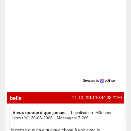
belis
21-10-2010 10:44:38
#194
Vieux moutard que jamais
Localisation: München
Inscrit(e): 30-08-2006
Messages: 7 266
je pense que ça a quelque chose à voir avec le