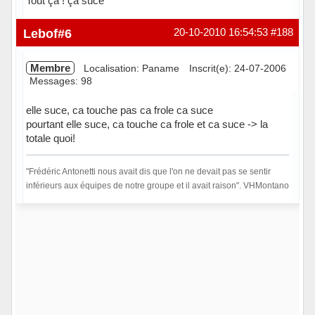
Tout ça ! ça suce
Lebof#6
20-10-2010 16:54:53
#188
Membre
Localisation: Paname
Inscrit(e): 24-07-2006
Messages: 98
elle suce, ca touche pas ca frole ca suce
pourtant elle suce, ca touche ca frole et ca suce -> la
totale quoi!
"Frédéric Antonetti nous avait dis que l'on ne devait pas se sentir
inférieurs aux équipes de notre groupe et il avait raison". VHMontano
Hors ligne