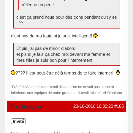
réfléchir un peu!!
c'est ça prend nous pour des cons pendant qu't'y es
! ^^
c'est pas de ma faute si je suis intelligent!!
Et pis j'ai pas de miroir d'abord.
et pis si je fais ça chez moi devant ma femme et
mes filles je suis bon pour l'internement.
???? Il est peut-être déjà temps de te faire interner!!
"Frédéric Antonetti nous avait dis que l'on ne devait pas se sentir
inférieurs aux équipes de notre groupe et il avait raison". VHMontano
Hors ligne
T'as Roazhon
20-10-2010 16:39:20
#185
Invité