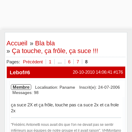
Accueil
»
Bla bla
»
Ça touche, ça frôle, ça suce !!!
Pages:
Précédent
1
…
6
7
8
Lebof#6
20-10-2010 14:06:41
#176
Membre
Localisation: Paname
Inscrit(e): 24-07-2006
Messages: 98
ça suce 2X et ça frôle, touche pas ca suce 2x et ca frole
2x
"Frédéric Antonetti nous avait dis que l'on ne devait pas se sentir
inférieurs aux équipes de notre groupe et il avait raison". VHMontano