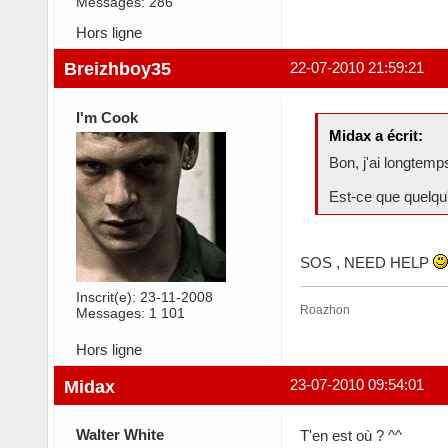
Messages: 286
Hors ligne
Breizhboy35
22-07-2010 21:59:21
I'm Cook
Midax a écrit:
Bon, j'ai longtemp
Est-ce que quelqu'
SOS , NEED HELP
Inscrit(e): 23-11-2008
Roazhon
Messages: 1 101
Hors ligne
Midax
23-07-2010 09:54:01
Walter White
T'en est où ? ^^