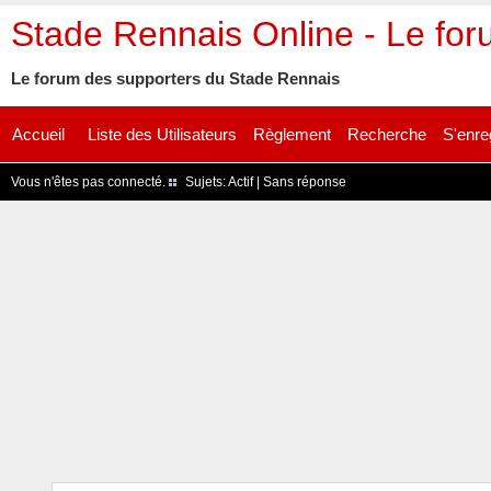
Stade Rennais Online - Le fo
Le forum des supporters du Stade Rennais
Accueil
Liste des Utilisateurs
Règlement
Recherche
S'enre
Vous n'êtes pas connecté.
Sujets:
Actif
|
Sans réponse