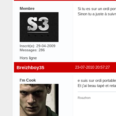
Membre
Si tu es sur un ordi por
Sinon tu a juste à suiv
Inscrit(e): 29-04-2009
Messages: 286
Hors ligne
Breizhboy35
23-07-2010 20:57:27
I'm Cook
e suis sur ordi portabl
Et j'ai beau tapé et re
Roazhon