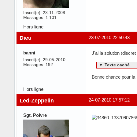
Inscrit(e): 23-11-2008
Messages: 1 101
Hors ligne
Dieu
23-07-2010 22:50:43
banni
J'ai la solution (discre
Inscrit(e): 29-05-2010
Messages: 192
▼
Texte caché
Bonne chance pour la
Hors ligne
Led-Zeppelin
24-07-2010 17:57:12
Sgt. Poivre