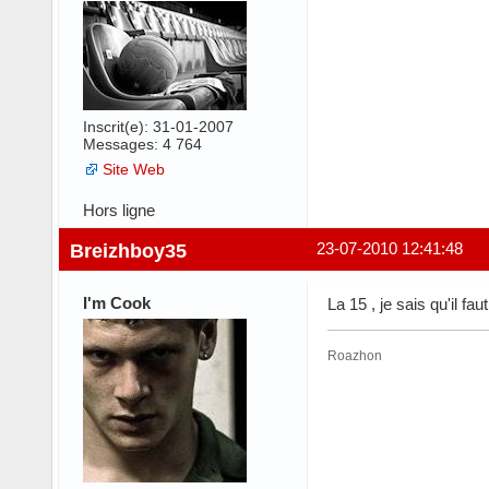
Inscrit(e): 31-01-2007
Messages: 4 764
Site Web
Hors ligne
Breizhboy35
23-07-2010 12:41:48
I'm Cook
La 15 , je sais qu'il 
Roazhon