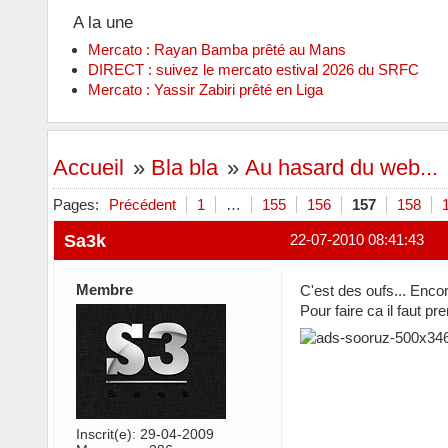
A la une
Mercato : Rayan Bamba prêté au Mans
DIRECT : suivez le mercato estival 2026 du SRFC
Mercato : Yassir Zabiri prêté en Liga
Accueil
»
Bla bla
»
Au hasard du web...
Pages:
Précédent
1
…
155
156
157
158
Sa3k
22-07-2010 08:41:43
Membre
C'est des oufs... Enco
Pour faire ca il faut pr
Inscrit(e): 29-04-2009