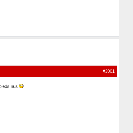
#3901
 pieds nus