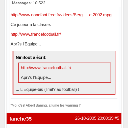
Messages: 10 522
http://www.nonofoot.free.fr/videos/Berg … e-2002.mpg
Ce joueur a la classe.
http://www.francefootball.fr/
Apr?s l'Equipe...
Ninifoot a écrit:
http://www.francefootball.fr/
Apr?s l'Equipe...
... L'Equipe-bis (limit? au football) !
"Moi c'est Albert Baning, allume tes warning !"
Hors ligne
fanche35
26-10-2005 20:00:39
#5