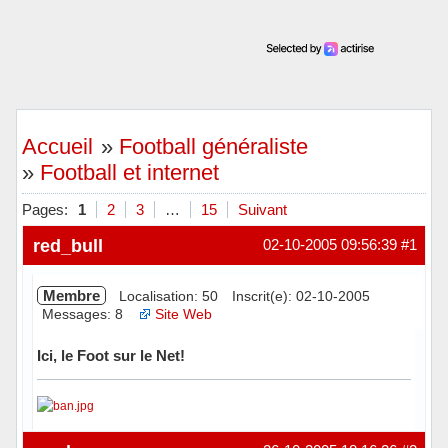
Accueil
»
Football généraliste
»
Football et internet
Pages:
1
2
3
…
15
Suivant
red_bull
02-10-2005 09:56:39
#1
Membre
Localisation: 50
Inscrit(e): 02-10-2005
Messages: 8
Site Web
Ici, le Foot sur le Net!
Hors ligne