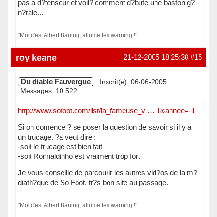
pas a d?fenseur et voil? comment d?bute une baston g?
n?rale...
"Moi c'est Albert Baning, allume tes warning !"
Hors ligne
roy keane
21-12-2005 18:25:30
#15
Du diable Fauvergue
Inscrit(e): 06-06-2005
Messages: 10 522
http://www.sofoot.com/list/la_fameuse_v … 1&annee=-1
Si on comence ? se poser la question de savoir si il y a
un trucage, ?a veut dire :
-soit le trucage est bien fait
-soit Ronnaldinho est vraiment trop fort
Je vous conseille de parcourir les autres vid?os de la m?
diath?que de So Foot, tr?s bon site au passage.
"Moi c'est Albert Baning, allume tes warning !"