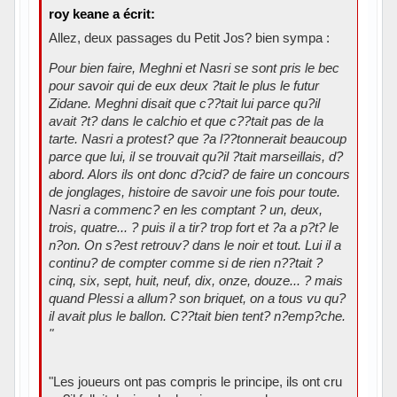
roy keane a écrit:
Allez, deux passages du Petit Jos? bien sympa :
Pour bien faire, Meghni et Nasri se sont pris le bec
pour savoir qui de eux deux ?tait le plus le futur
Zidane. Meghni disait que c??tait lui parce qu?il
avait ?t? dans le calchio et que c??tait pas de la
tarte. Nasri a protest? que ?a l??tonnerait beaucoup
parce que lui, il se trouvait qu?il ?tait marseillais, d?
abord. Alors ils ont donc d?cid? de faire un concours
de jonglages, histoire de savoir une fois pour toute.
Nasri a commenc? en les comptant ? un, deux,
trois, quatre... ? puis il a tir? trop fort et ?a a p?t? le
n?on. On s?est retrouv? dans le noir et tout. Lui il a
continu? de compter comme si de rien n??tait ?
cinq, six, sept, huit, neuf, dix, onze, douze... ? mais
quand Plessi a allum? son briquet, on a tous vu qu?
il avait plus le ballon. C??tait bien tent? n?emp?che.
"
"Les joueurs ont pas compris le principe, ils ont cru