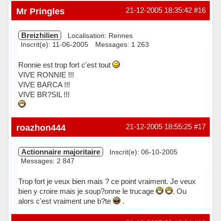
Hors ligne
Mr Pringles
21-12-2005 18:35:42
#16
Breizhilien
Localisation: Rennes
Inscrit(e): 11-06-2005
Messages: 1 263
Ronnie est trop fort c'est tout
VIVE RONNIE !!!
VIVE BARCA !!!
VIVE BR?SIL !!!
Hors ligne
roazhon444
21-12-2005 18:55:25
#17
Actionnaire majoritaire
Inscrit(e): 06-10-2005
Messages: 2 847
Trop fort je veux bien mais ? ce point vraiment. Je veux
bien y croire mais je soup?onne le trucage
. Ou
alors c'est vraiment une b?te
.
Hors ligne