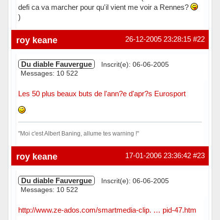
defi ca va marcher pour qu'il vient me voir a Rennes?
)
Hors ligne
roy keane
26-12-2005 23:28:15
#22
Du diable Fauvergue
Inscrit(e): 06-06-2005
Messages: 10 522
Les 50 plus beaux buts de l'ann?e d'apr?s Eurosport
"Moi c'est Albert Baning, allume tes warning !"
Hors ligne
roy keane
17-01-2006 23:36:42
#23
Du diable Fauvergue
Inscrit(e): 06-06-2005
Messages: 10 522
http://www.ze-ados.com/smartmedia-clip. … pid-47.htm