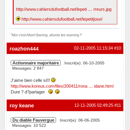
http://www.cahiersdufootball.net/lepeti … rreurs.jpg
http://www.cahiersdufootball.net/lepetitjose/
"Moi c'est Albert Baning, allume tes warning !"
Hors ligne
roazhon444
02-11-2005 11:15:34
#10
Actionnaire majoritaire
Inscrit(e): 06-10-2005
Messages: 2 847
J'aime bien celle si!!!
http://www.koreus.com/files/200411/rona … idane.html
Dure ? d?partager
Hors ligne
roy keane
12-11-2005 02:49:25
#11
Du diable Fauvergue
Inscrit(e): 06-06-2005
Messages: 10 522