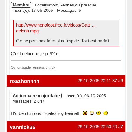
Membre
Localisation: Rennes,ou presque
Inscrit(e): 17-06-2005
Messages: 5
http://www.nonofoot.free.fr/videos/Gaiz …
celona.mpg
On ne peut pas faire plus limpide. Tout est parfait.
C'est celui que je pr?f?re.
Qui dit stade rennais, dit rck
Hors ligne
roazhon444
26-10-2005 20:11:37
#6
Actionnaire majoritaire
Inscrit(e): 06-10-2005
Messages: 2 847
H?, ben tu nous r?gales roy keane!!!!
Hors ligne
yannick35
26-10-2005 20:50:20
#7