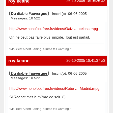
roy keane
26-10-2005 18:16:26
#2
Du diable Fauvergue
Inscrit(e): 06-06-2005
Messages: 10 522
http://www.nonofoot.free.fr/videos/Gaiz … celona.mpg
On ne peut pas faire plus limpide. Tout est parfait.
"Moi c'est Albert Baning, allume tes warning !"
Hors ligne
roy keane
26-10-2005 18:41:37
#3
Du diable Fauvergue
Inscrit(e): 06-06-2005
Messages: 10 522
http://www.nonofoot.free.fr/videos/Robe … Madrid.mpg
Si Rochat met le m?me ce soir 8)
"Moi c'est Albert Baning, allume tes warning !"