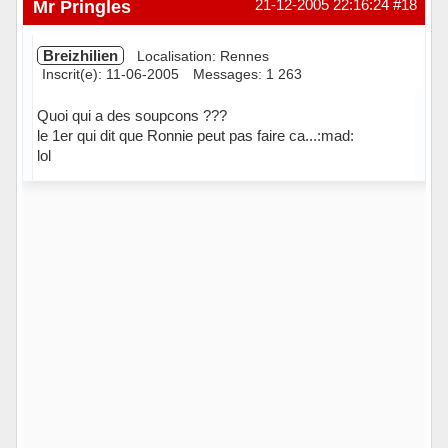
Mr Pringles
21-12-2005 22:16:24
#18
Breizhilien
Localisation: Rennes
Inscrit(e): 11-06-2005
Messages: 1 263
Quoi qui a des soupcons ???
le 1er qui dit que Ronnie peut pas faire ca...:mad:
lol
Hors ligne