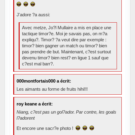
J'adore ?a aussi:
Avec metze, Jo?l Mullaire a mis en place une
tactique timor?e. Moi je savais pas, on m?a
expliqu?. Timor? ?a veut dire par exemple :
timor? bien gagner un match ou timor? bien
pas prendre de but. Maintenant, c?est surtout
devenu timor? bien rest? en ligue 1 sauf que
c?est mal barr?.
000montfortais000 a écrit:
Les aimants au forme de fruits hihi!!!
roy keane a écrit:
Niang, c?est pas un gol?ador. Par contre, les goals
l?adorent
Et encore une sacr?e photo !