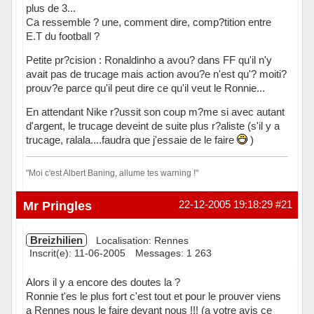
plus de 3...
Ca ressemble ? une, comment dire, comp?tition entre
E.T du football ?
Petite pr?cision : Ronaldinho a avou? dans FF qu'il n'y
avait pas de trucage mais action avou?e n'est qu'? moiti?
prouv?e parce qu'il peut dire ce qu'il veut le Ronnie...
En attendant Nike r?ussit son coup m?me si avec autant
d'argent, le trucage deveint de suite plus r?aliste (s'il y a
trucage, ralala....faudra que j'essaie de le faire
)
"Moi c'est Albert Baning, allume tes warning !"
Hors ligne
Mr Pringles
22-12-2005 19:18:29
#21
Breizhilien
Localisation: Rennes
Inscrit(e): 11-06-2005
Messages: 1 263
Alors il y a encore des doutes la ?
Ronnie t'es le plus fort c'est tout et pour le prouver viens
a Rennes nous le faire devant nous !!! (a votre avis ce