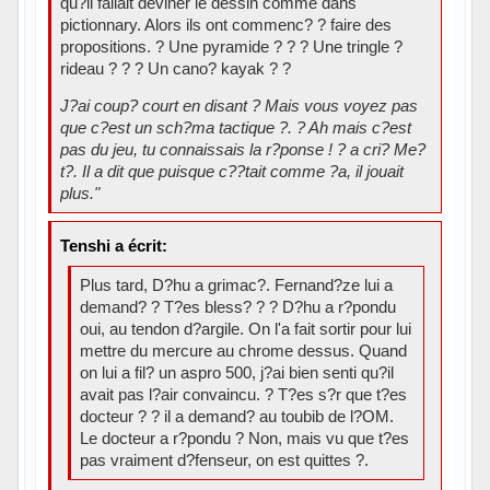
qu?il fallait deviner le dessin comme dans
pictionnary. Alors ils ont commenc? ? faire des
propositions. ? Une pyramide ? ? ? Une tringle ?
rideau ? ? ? Un cano? kayak ? ?
J?ai coup? court en disant ? Mais vous voyez pas
que c?est un sch?ma tactique ?. ? Ah mais c?est
pas du jeu, tu connaissais la r?ponse ! ? a cri? Me?
t?. Il a dit que puisque c??tait comme ?a, il jouait
plus."
Tenshi a écrit:
Plus tard, D?hu a grimac?. Fernand?ze lui a
demand? ? T?es bless? ? ? D?hu a r?pondu
oui, au tendon d?argile. On l'a fait sortir pour lui
mettre du mercure au chrome dessus. Quand
on lui a fil? un aspro 500, j?ai bien senti qu?il
avait pas l?air convaincu. ? T?es s?r que t?es
docteur ? ? il a demand? au toubib de l?OM.
Le docteur a r?pondu ? Non, mais vu que t?es
pas vraiment d?fenseur, on est quittes ?.