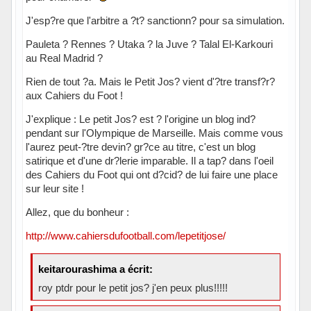
J'esp?re que l'arbitre a ?t? sanctionn? pour sa simulation.
Pauleta ? Rennes ? Utaka ? la Juve ? Talal El-Karkouri
au Real Madrid ?
Rien de tout ?a. Mais le Petit Jos? vient d'?tre transf?r?
aux Cahiers du Foot !
J'explique : Le petit Jos? est ? l'origine un blog ind?
pendant sur l'Olympique de Marseille. Mais comme vous
l'aurez peut-?tre devin? gr?ce au titre, c'est un blog
satirique et d'une dr?lerie imparable. Il a tap? dans l'oeil
des Cahiers du Foot qui ont d?cid? de lui faire une place
sur leur site !
Allez, que du bonheur :
http://www.cahiersdufootball.com/lepetitjose/
keitarourashima a écrit:
roy ptdr pour le petit jos? j'en peux plus!!!!!