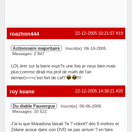
roazhon444
22-12-2005 10:21:57
#19
Actionnaire majoritaire
Inscrit(e): 06-10-2005
Messages: 2 847
LOL tirer sur la barre expr?s une fois je veux bien mais
plus:comme dirait ma prof de math de l'an
dernier)===c'est fort de caf?
!!!!
Hors ligne
roy keane
22-12-2005 14:38:21
#20
Du diable Fauvergue
Inscrit(e): 06-06-2005
Messages: 10 522
J'ai lu que Maradona faisait ?a ? volont? des 6 metres et
Zidane avoue dans son DVD ne pas arriver ? en faire