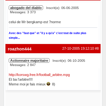
abogado del diablo
Inscrit(e): 06-06-2005
Messages: 3 373
celui de Mr bergkamp est ?norme
Avec des "faut que" et "il y a qu'a" c'est tout de suite plus
simple...
Hors ligne
roazhon444
27-10-2005 19:12:10
#8
Actionnaire majoritaire
Inscrit(e): 06-10-2005
Messages: 2 847
http://korswg.free.fr/football_arbitre.mpg
Et ba l'arbitre!!!!
Meme moi je fais mieux
8)
Hors ligne