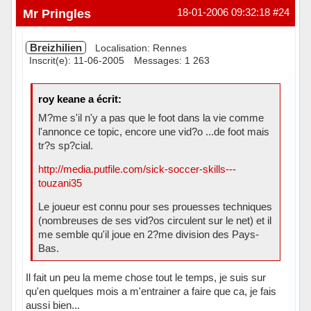
Mr Pringles
18-01-2006 09:32:18
#24
Breizhilien
Localisation: Rennes
Inscrit(e): 11-06-2005
Messages: 1 263
roy keane a écrit:
M?me s'il n'y a pas que le foot dans la vie comme
l'annonce ce topic, encore une vid?o ...de foot mais
tr?s sp?cial.
http://media.putfile.com/sick-soccer-skills---
touzani35
Le joueur est connu pour ses prouesses techniques
(nombreuses de ses vid?os circulent sur le net) et il
me semble qu'il joue en 2?me division des Pays-
Bas.
Il fait un peu la meme chose tout le temps, je suis sur
qu'en quelques mois a m'entrainer a faire que ca, je fais
aussi bien...