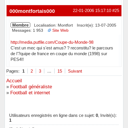
Hors ligne
000montfortais000
22-01-2006 15:17:10
#25
Membre
Localisation: Montfort
Inscrit(e): 13-07-2005
Messages: 1 953
Site Web
http://media.putfile.com/Coupe-du-Monde-98
C'est un mec qui s'est amus? ? reconstitu? le parcours
de l'?quipe de france en coupe du monde (1998) sur
PES4!!
Hors ligne
Pages:
1
2
3
…
15
Suivant
Accueil
»
Football généraliste
»
Football et internet
Utilisateurs enregistrés en ligne dans ce sujet:
0
, Invité(s):
1