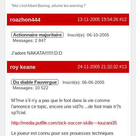
"Moi c'est Albert Baning, allume tes warning !"
Hors ligne
roazhon444
13-11-2005 19:54:26
#12
Actionnaire majoritaire
Inscrit(e): 06-10-2005
Messages: 2 847
J'adore NAKATA!!!!!!!:D:D
Hors ligne
roy keane
24-11-2005 21:32:32
#13
Du diable Fauvergue
Inscrit(e): 06-06-2005
Messages: 10 522
M?me s'il n'y a pas que le foot dans la vie comme
l'annonce ce topic, encore une vid?o ...de foot mais tr?s
sp?cial.
http://media.putfile.com/sick-soccer-skills---touzani35
Le joueur est connu pour ses prouesses techniques