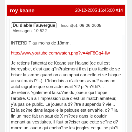
roy keane
20-12-2005 16:45:00
#14
Du diable Fauvergue
Inscrit(e): 06-06-2005
Messages: 10 522
INTERDIT au moins de 18mm.
http://www.youtube.com/watch.php?v=4aF8Gq4-iiw
Je retiens l'attentat de Keane sur Haland (ce qui est
incroyable, c'est que g?n?ralement il est plus facile de se
briser la jambe quand on a un appui car celle-ci se bloque
au sol mais l?...). L'Irlandais a d'ailleurs avou? dans on
autobiagrphie que son acte avait ?t? pr?m?dit?...
Je retiens ?galement la sc?ne du joueur qui frappe
l'arbitre. On a l'impression que c'est un match amateur,
y'a pas de public. Le joueur a d? ?tre suspendu ? vie...
Et la sc?ne dans laquelle la pelouse est envahie, o? ? la
fin un mec fait un saut de X m?tres dans le couloir
menant au vestiaires, il faut pr?ciser que cette sc?ne d?
marre un joueur qui encha?ne les jongles ce qui ne pla?t