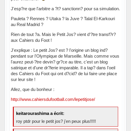
J'esp?re que l'arbitre a ?t? sanctionn? pour sa simulation.
Pauleta ? Rennes ? Utaka ? la Juve ? Talal El-Karkouri
au Real Madrid ?
Rien de tout ?a. Mais le Petit Jos? vient d'?tre transf?r?
aux Cahiers du Foot !
J'explique : Le petit Jos? est ? l'origine un blog ind?
pendant sur l'Olympique de Marseille. Mais comme vous
l'aurez peut-?tre devin? gr?ce au titre, c'est un blog
satirique et d'une dr?lerie imparable. Il a tap? dans l'oeil
des Cahiers du Foot qui ont d?cid? de lui faire une place
sur leur site !
Allez, que du bonheur :
http://www.cahiersdufootball.com/lepetitjose/
keitarourashima a écrit:
roy ptdr pour le petit jos? j'en peux plus!!!!!