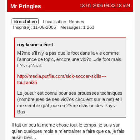
Mr Pringles
18-01-2006 09:32:18
#24
Breizhilien
Localisation: Rennes
Inscrit(e): 11-06-2005
Messages: 1 263
roy keane a écrit:
M?me s'il n'y a pas que le foot dans la vie comme
l'annonce ce topic, encore une vid?o ...de foot mais
tr?s sp?cial.
http://media.putfile.com/sick-soccer-skills---
touzani35
Le joueur est connu pour ses prouesses techniques
(nombreuses de ses vid?os circulent sur le net) et il
me semble qu'il joue en 2?me division des Pays-
Bas.
Il fait un peu la meme chose tout le temps, je suis sur
qu'en quelques mois a m'entrainer a faire que ca, je fais
aussi bien...