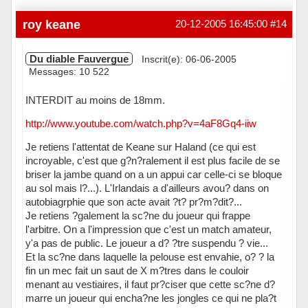
roy keane
20-12-2005 16:45:00
#14
Du diable Fauvergue
Inscrit(e): 06-06-2005
Messages: 10 522
INTERDIT au moins de 18mm.
http://www.youtube.com/watch.php?v=4aF8Gq4-iiw
Je retiens l'attentat de Keane sur Haland (ce qui est
incroyable, c'est que g?n?ralement il est plus facile de se
briser la jambe quand on a un appui car celle-ci se bloque
au sol mais l?...). L'Irlandais a d'ailleurs avou? dans on
autobiagrphie que son acte avait ?t? pr?m?dit?...
Je retiens ?galement la sc?ne du joueur qui frappe
l'arbitre. On a l'impression que c'est un match amateur,
y'a pas de public. Le joueur a d? ?tre suspendu ? vie...
Et la sc?ne dans laquelle la pelouse est envahie, o? ? la
fin un mec fait un saut de X m?tres dans le couloir
menant au vestiaires, il faut pr?ciser que cette sc?ne d?
marre un joueur qui encha?ne les jongles ce qui ne pla?t