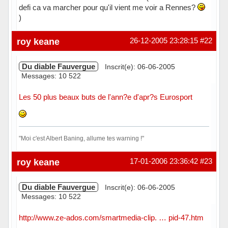
defi ca va marcher pour qu'il vient me voir a Rennes?
)
Hors ligne
roy keane
26-12-2005 23:28:15
#22
Du diable Fauvergue
Inscrit(e): 06-06-2005
Messages: 10 522
Les 50 plus beaux buts de l'ann?e d'apr?s Eurosport
"Moi c'est Albert Baning, allume tes warning !"
Hors ligne
roy keane
17-01-2006 23:36:42
#23
Du diable Fauvergue
Inscrit(e): 06-06-2005
Messages: 10 522
http://www.ze-ados.com/smartmedia-clip. … pid-47.htm