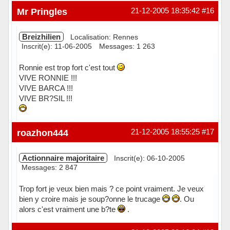
Hors ligne
Mr Pringles
21-12-2005 18:35:42
#16
Breizhilien
Localisation: Rennes
Inscrit(e): 11-06-2005
Messages: 1 263
Ronnie est trop fort c'est tout
VIVE RONNIE !!!
VIVE BARCA !!!
VIVE BR?SIL !!!
Hors ligne
roazhon444
21-12-2005 18:55:25
#17
Actionnaire majoritaire
Inscrit(e): 06-10-2005
Messages: 2 847
Trop fort je veux bien mais ? ce point vraiment. Je veux
bien y croire mais je soup?onne le trucage
. Ou
alors c'est vraiment une b?te
.
Hors ligne