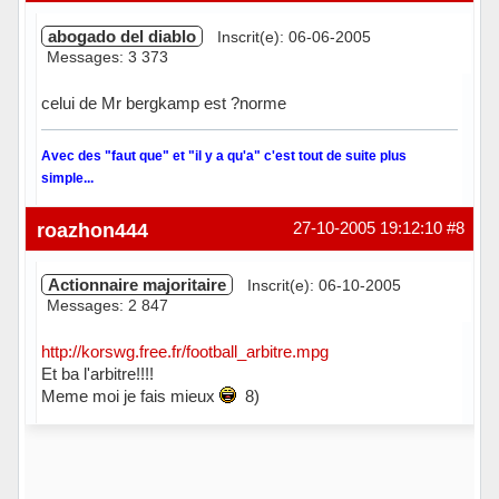
abogado del diablo
Inscrit(e): 06-06-2005
Messages: 3 373
celui de Mr bergkamp est ?norme
Avec des "faut que" et "il y a qu'a" c'est tout de suite plus
simple...
Hors ligne
roazhon444
27-10-2005 19:12:10
#8
Actionnaire majoritaire
Inscrit(e): 06-10-2005
Messages: 2 847
http://korswg.free.fr/football_arbitre.mpg
Et ba l'arbitre!!!!
Meme moi je fais mieux
8)
Hors ligne