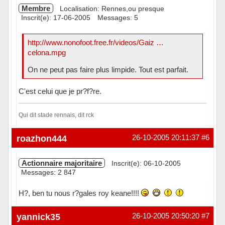
Membre
Localisation: Rennes,ou presque
Inscrit(e): 17-06-2005
Messages: 5
http://www.nonofoot.free.fr/videos/Gaiz …
celona.mpg
On ne peut pas faire plus limpide. Tout est parfait.
C'est celui que je pr?f?re.
Qui dit stade rennais, dit rck
Hors ligne
roazhon444
26-10-2005 20:11:37
#6
Actionnaire majoritaire
Inscrit(e): 06-10-2005
Messages: 2 847
H?, ben tu nous r?gales roy keane!!!!
Hors ligne
yannick35
26-10-2005 20:50:20
#7