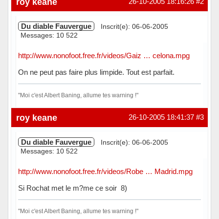
roy keane
26-10-2005 18:16:26
#2
Du diable Fauvergue
Inscrit(e): 06-06-2005
Messages: 10 522
http://www.nonofoot.free.fr/videos/Gaiz … celona.mpg
On ne peut pas faire plus limpide. Tout est parfait.
"Moi c'est Albert Baning, allume tes warning !"
Hors ligne
roy keane
26-10-2005 18:41:37
#3
Du diable Fauvergue
Inscrit(e): 06-06-2005
Messages: 10 522
http://www.nonofoot.free.fr/videos/Robe … Madrid.mpg
Si Rochat met le m?me ce soir 8)
"Moi c'est Albert Baning, allume tes warning !"