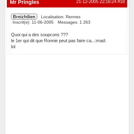
Mr Pringles
21-12-2005 22:16:24
#18
Breizhilien
Localisation: Rennes
Inscrit(e): 11-06-2005
Messages: 1 263
Quoi qui a des soupcons ???
le 1er qui dit que Ronnie peut pas faire ca...:mad:
lol
Hors ligne