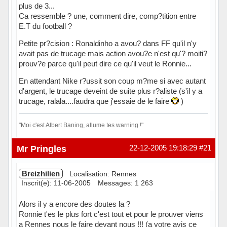
plus de 3...
Ca ressemble ? une, comment dire, comp?tition entre
E.T du football ?
Petite pr?cision : Ronaldinho a avou? dans FF qu'il n'y
avait pas de trucage mais action avou?e n'est qu'? moiti?
prouv?e parce qu'il peut dire ce qu'il veut le Ronnie...
En attendant Nike r?ussit son coup m?me si avec autant
d'argent, le trucage deveint de suite plus r?aliste (s'il y a
trucage, ralala....faudra que j'essaie de le faire
)
"Moi c'est Albert Baning, allume tes warning !"
Hors ligne
Mr Pringles
22-12-2005 19:18:29
#21
Breizhilien
Localisation: Rennes
Inscrit(e): 11-06-2005
Messages: 1 263
Alors il y a encore des doutes la ?
Ronnie t'es le plus fort c'est tout et pour le prouver viens
a Rennes nous le faire devant nous !!! (a votre avis ce