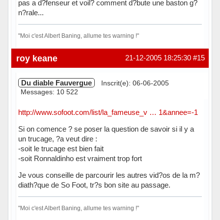
pas a d?fenseur et voil? comment d?bute une baston g?
n?rale...
"Moi c'est Albert Baning, allume tes warning !"
Hors ligne
roy keane
21-12-2005 18:25:30
#15
Du diable Fauvergue
Inscrit(e): 06-06-2005
Messages: 10 522
http://www.sofoot.com/list/la_fameuse_v … 1&annee=-1
Si on comence ? se poser la question de savoir si il y a
un trucage, ?a veut dire :
-soit le trucage est bien fait
-soit Ronnaldinho est vraiment trop fort
Je vous conseille de parcourir les autres vid?os de la m?
diath?que de So Foot, tr?s bon site au passage.
"Moi c'est Albert Baning, allume tes warning !"