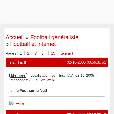
Accueil
»
Football généraliste
»
Football et internet
Pages:
1
2
3
…
15
Suivant
red_bull
02-10-2005 09:56:39
#1
Membre
Localisation: 50
Inscrit(e): 02-10-2005
Messages: 8
Site Web
Ici, le Foot sur le Net!
Hors ligne