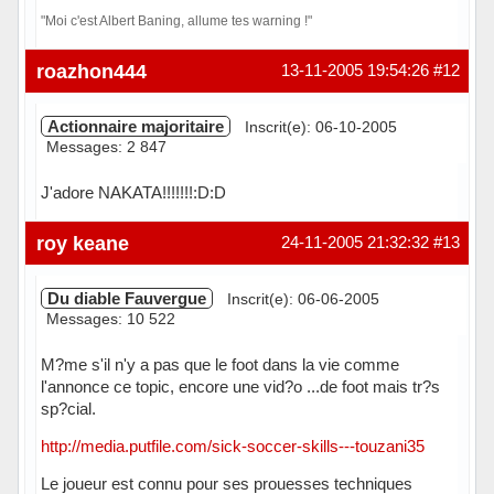
"Moi c'est Albert Baning, allume tes warning !"
Hors ligne
roazhon444
13-11-2005 19:54:26
#12
Actionnaire majoritaire
Inscrit(e): 06-10-2005
Messages: 2 847
J'adore NAKATA!!!!!!!:D:D
Hors ligne
roy keane
24-11-2005 21:32:32
#13
Du diable Fauvergue
Inscrit(e): 06-06-2005
Messages: 10 522
M?me s'il n'y a pas que le foot dans la vie comme
l'annonce ce topic, encore une vid?o ...de foot mais tr?s
sp?cial.
http://media.putfile.com/sick-soccer-skills---touzani35
Le joueur est connu pour ses prouesses techniques