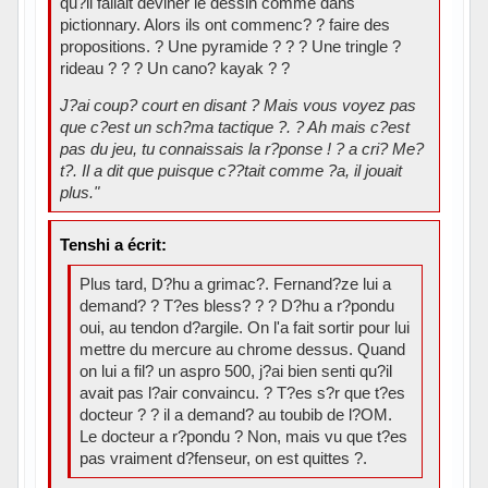
qu?il fallait deviner le dessin comme dans
pictionnary. Alors ils ont commenc? ? faire des
propositions. ? Une pyramide ? ? ? Une tringle ?
rideau ? ? ? Un cano? kayak ? ?
J?ai coup? court en disant ? Mais vous voyez pas
que c?est un sch?ma tactique ?. ? Ah mais c?est
pas du jeu, tu connaissais la r?ponse ! ? a cri? Me?
t?. Il a dit que puisque c??tait comme ?a, il jouait
plus."
Tenshi a écrit:
Plus tard, D?hu a grimac?. Fernand?ze lui a
demand? ? T?es bless? ? ? D?hu a r?pondu
oui, au tendon d?argile. On l'a fait sortir pour lui
mettre du mercure au chrome dessus. Quand
on lui a fil? un aspro 500, j?ai bien senti qu?il
avait pas l?air convaincu. ? T?es s?r que t?es
docteur ? ? il a demand? au toubib de l?OM.
Le docteur a r?pondu ? Non, mais vu que t?es
pas vraiment d?fenseur, on est quittes ?.