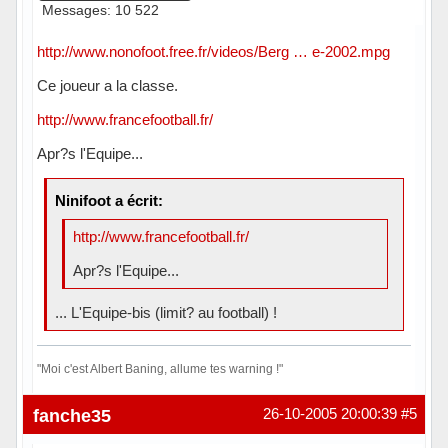
Messages: 10 522
http://www.nonofoot.free.fr/videos/Berg … e-2002.mpg
Ce joueur a la classe.
http://www.francefootball.fr/
Apr?s l'Equipe...
Ninifoot a écrit:
http://www.francefootball.fr/
Apr?s l'Equipe...
... L'Equipe-bis (limit? au football) !
"Moi c'est Albert Baning, allume tes warning !"
Hors ligne
fanche35
26-10-2005 20:00:39
#5