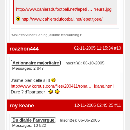
http://www.cahiersdufootball.net/lepeti … rreurs.jpg
http://www.cahiersdufootball.net/lepetitjose/
"Moi c'est Albert Baning, allume tes warning !"
Hors ligne
roazhon444
02-11-2005 11:15:34
#10
Actionnaire majoritaire
Inscrit(e): 06-10-2005
Messages: 2 847
J'aime bien celle si!!!
http://www.koreus.com/files/200411/rona … idane.html
Dure ? d?partager
Hors ligne
roy keane
12-11-2005 02:49:25
#11
Du diable Fauvergue
Inscrit(e): 06-06-2005
Messages: 10 522