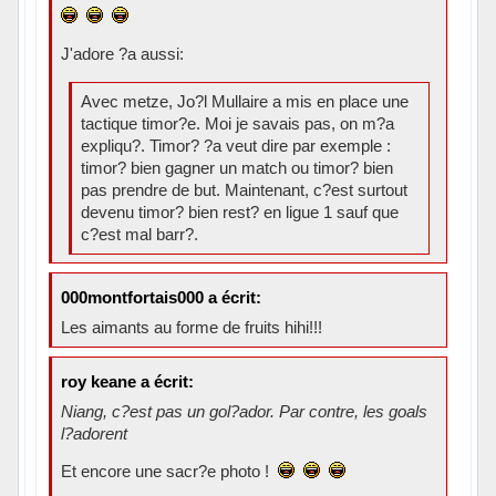
J'adore ?a aussi:
Avec metze, Jo?l Mullaire a mis en place une
tactique timor?e. Moi je savais pas, on m?a
expliqu?. Timor? ?a veut dire par exemple :
timor? bien gagner un match ou timor? bien
pas prendre de but. Maintenant, c?est surtout
devenu timor? bien rest? en ligue 1 sauf que
c?est mal barr?.
000montfortais000 a écrit:
Les aimants au forme de fruits hihi!!!
roy keane a écrit:
Niang, c?est pas un gol?ador. Par contre, les goals
l?adorent
Et encore une sacr?e photo !