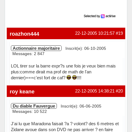
roazhon444
22-12-2005 10:21:57
#19
Actionnaire majoritaire
Inscrit(e): 06-10-2005
Messages: 2 847
LOL tirer sur la barre expr?s une fois je veux bien mais
plus:comme dirait ma prof de math de l'an
dernier)===c'est fort de caf?
!!!!
Hors ligne
roy keane
22-12-2005 14:38:21
#20
Du diable Fauvergue
Inscrit(e): 06-06-2005
Messages: 10 522
J'ai lu que Maradona faisait ?a ? volont? des 6 metres et
Zidane avoue dans son DVD ne pas arriver ? en faire