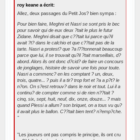
roy keane a écrit:
Allez, deux passages du Petit Jos? bien sympa :
Pour bien faire, Meghni et Nasri se sont pris le bec
pour savoir qui de eux deux ?tait le plus le futur
Zidane. Meghni disait que c??tait lui parce qu?il
avait ?t? dans le calchio et que c??tait pas de la
tarte. Nasri a protest? que ?a l??tonnerait beaucoup
parce que lui, il se trouvait qu?il ?tait marseillais, d?
abord. Alors ils ont donc d?cid? de faire un concours
de jonglages, histoire de savoir une fois pour toute.
Nasri a commenc? en les comptant ? un, deux,
trois, quatre... ? puis il a tir? trop fort et ?a a p?t? le
n?on. On s?est retrouv? dans le noir et tout. Lui il a
continu? de compter comme si de rien n??tait ?
cinq, six, sept, huit, neuf, dix, onze, douze... ? mais
quand Plessi a allum? son briquet, on a tous vu qu?
il avait plus le ballon. C??tait bien tent? n?emp?che.
"
"Les joueurs ont pas compris le principe, ils ont cru