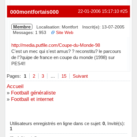
Hors ligne
000montfortais000
22-01-2006 15:17:10
#25
Membre
Localisation: Montfort
Inscrit(e): 13-07-2005
Messages: 1 953
Site Web
http://media.putfile.com/Coupe-du-Monde-98
C'est un mec qui s'est amus? ? reconstitu? le parcours
de l'?quipe de france en coupe du monde (1998) sur
PES4!!
Hors ligne
Pages:
1
2
3
…
15
Suivant
Accueil
»
Football généraliste
»
Football et internet
Utilisateurs enregistrés en ligne dans ce sujet:
0
, Invité(s):
1