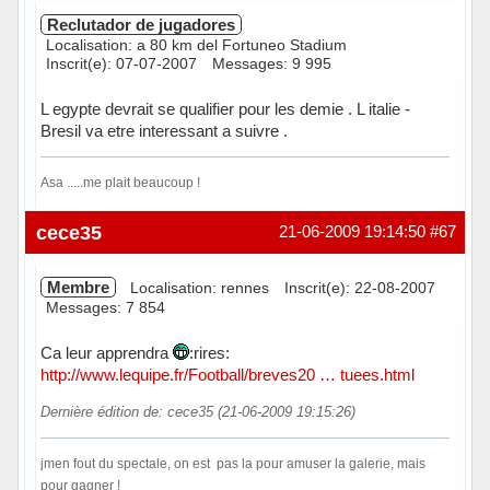
Reclutador de jugadores
Localisation: a 80 km del Fortuneo Stadium
Inscrit(e): 07-07-2007
Messages: 9 995
L egypte devrait se qualifier pour les demie . L italie -
Bresil va etre interessant a suivre .
Asa .....me plait beaucoup !
Hors ligne
cece35
21-06-2009 19:14:50
#67
Membre
Localisation: rennes
Inscrit(e): 22-08-2007
Messages: 7 854
Ca leur apprendra
:rires:
http://www.lequipe.fr/Football/breves20 … tuees.html
Dernière édition de: cece35 (21-06-2009 19:15:26)
jmen fout du spectale, on est pas la pour amuser la galerie, mais
pour gagner !