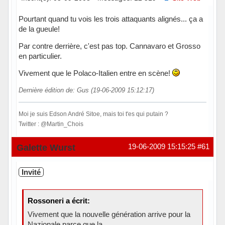
Pourtant quand tu vois les trois attaquants alignés... ça a
de la gueule!
Par contre derrière, c'est pas top. Cannavaro et Grosso
en particulier.
Vivement que le Polaco-Italien entre en scène!
Dernière édition de: Gus (19-06-2009 15:12:17)
Moi je suis Edson André Sitoe, mais toi t'es qui putain ?
Twitter : @Martin_Chois
Hors ligne
Galette Wurst
19-06-2009 15:15:25
#61
Invité
Rossoneri a écrit:
Vivement que la nouvelle génération arrive pour la
Nazionale parce que la...