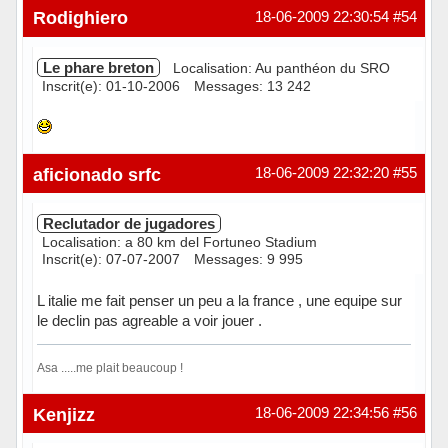
Rodighiero
18-06-2009 22:30:54
#54
Le phare breton
Localisation: Au panthéon du SRO
Inscrit(e): 01-10-2006
Messages: 13 242
Hors ligne
aficionado srfc
18-06-2009 22:32:20
#55
Reclutador de jugadores
Localisation: a 80 km del Fortuneo Stadium
Inscrit(e): 07-07-2007
Messages: 9 995
L italie me fait penser un peu a la france , une equipe sur
le declin pas agreable a voir jouer .
Asa .....me plait beaucoup !
Hors ligne
Kenjizz
18-06-2009 22:34:56
#56