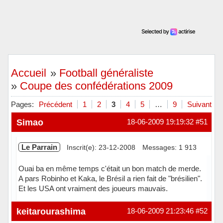
Accueil
»
Football généraliste
»
Coupe des confédérations 2009
Pages:
Précédent
1
2
3
4
5
…
9
Suivant
Simao
18-06-2009 19:19:32
#51
Le Parrain
Inscrit(e): 23-12-2008
Messages: 1 913
Ouai ba en même temps c'était un bon match de merde.
A pars Robinho et Kaka, le Brésil a rien fait de "brésilien".
Et les USA ont vraiment des joueurs mauvais.
Hors ligne
keitarourashima
18-06-2009 21:23:46
#52