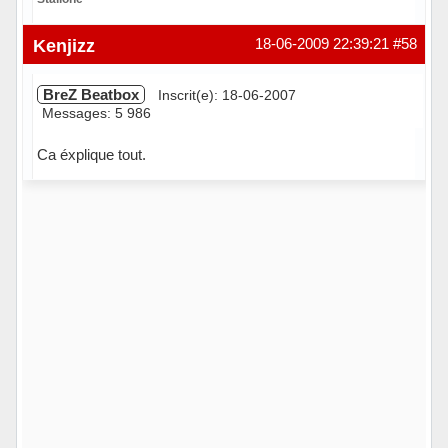
Hors ligne
Kenjizz
18-06-2009 22:39:21
#58
BreZ Beatbox
Inscrit(e): 18-06-2007
Messages: 5 986
Ca éxplique tout.
Hors ligne