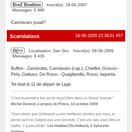
BreZ Beatbox
Inscrit(e): 18-06-2007
Messages: 5 986
Cannavaro jouait?
Hors ligne
Scandalous
18-06-2009 22:38:01
#57
O(+>
Localisation: San Siro
Inscrit(e): 08-06-2005
Messages: 9 435
Buffon - Zambrotta, Cannavaro (cap.), Chiellini, Grosso -
Pirlo, Gattuso, De Rossi - Quagliarella, Rossi, Iaquinta.
Tel était le 11 de départ de Lippi.
"
C'est la première fois qu'on reçoit Dieu dans
Le Grand Journal
.
"
Michel Denisot, à propos de Prince, 14 octobre 2009
"
Vous disiez que Schwarzie a une meilleure carrière que vous, je
pense qu'il ne s'aligne pas une seconde. C'est une star, vous êtes un
mythe. Y a pas photo.
"
Léo Haddad (Technikart), à Sylvester
Stallone