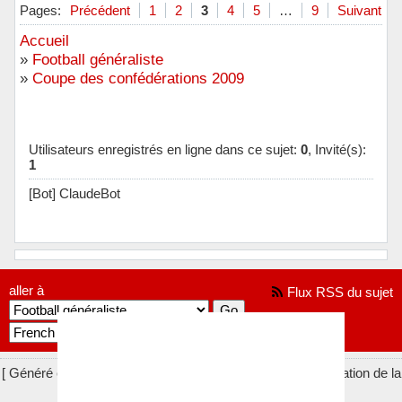
Hors ligne
Pages:
Précédent
1
2
3
4
5
…
9
Suivant
Accueil
»
Football généraliste
»
Coupe des confédérations 2009
Utilisateurs enregistrés en ligne dans ce sujet:
0
, Invité(s):
1
[Bot] ClaudeBot
aller à
Flux RSS du sujet
[ Généré en 0.020 secondes, 9 requêtes exécutées - Utilisation de la
mémoire: 753.48 KiO (Pic : 790.38 KiO) ]