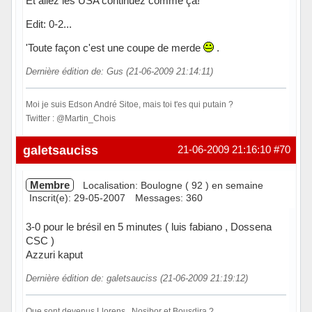
Et allez les USA continuez comme ça!
Edit: 0-2...
'Toute façon c'est une coupe de merde
.
Dernière édition de: Gus (21-06-2009 21:14:11)
Moi je suis Edson André Sitoe, mais toi t'es qui putain ?
Twitter : @Martin_Chois
Hors ligne
galetsauciss
21-06-2009 21:16:10
#70
Membre
Localisation: Boulogne ( 92 ) en semaine
Inscrit(e): 29-05-2007
Messages: 360
3-0 pour le brésil en 5 minutes ( luis fabiano , Dossena
CSC )
Azzuri kaput
Dernière édition de: galetsauciss (21-06-2009 21:19:12)
Que sont devenus Llorens , Nosibor et Bousdira ?