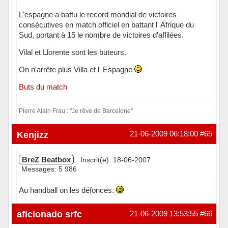
L'espagne a battu le record mondial de victoires
consécutives en match officiel en battant l' Afrique du
Sud, portant à 15 le nombre de victoires d'affilées.
Vilal et Llorente sont les buteurs.
On n'arrête plus Villa et l' Espagne
Buts du match
Pierre Alain Frau : "Je rêve de Barcelone"
Hors ligne
Kenjizz
21-06-2009 06:18:00
#65
BreZ Beatbox
Inscrit(e): 18-06-2007
Messages: 5 986
Au handball on les défonces.
Hors ligne
aficionado srfc
21-06-2009 13:53:55
#66