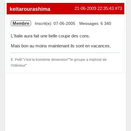
Hors ligne
keitarourashima
21-06-2009 22:35:43
#73
Membre
Inscrit(e): 07-06-2005
Messages: 6 340
L'Italie aura fait une belle coupe des cons.
Mais bon au moins maintenant ils sont en vacances.
E. Petit "c'est la troisième dimension""le groupe a implosé de
l'intérieur"
Hors ligne