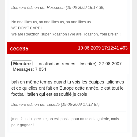
Dernière édition de: Rossoneri (19-06-2009 15:17:39)
No one likes us, no one likes us, no one likes us...
WE DON'T CARE !
We are Roazhon, super Roazhon ! We are Roazhon, from Breizh !
Hors ligne
cece35
19-06-2009 17:12:41
#63
Membre
Localisation: rennes
Inscrit(e): 22-08-2007
Messages: 7 854
bah en même temps quand tu vois les équipes italiennes
et ce qu elles ont fait en Europe cette année, c est tout le
football italien qui est essoufflé je crois
Dernière édition de: cece35 (19-06-2009 17:12:57)
jmen fout du spectale, on est pas la pour amuser la galerie, mais
pour gagner !