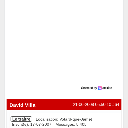
Hors ligne
David Villa
21-06-2009 05:50:10
#64
Le traître
Localisation: Votard-que-Jamet
Inscrit(e): 17-07-2007
Messages: 8 405