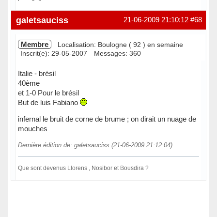
Hors ligne
galetsauciss
21-06-2009 21:10:12
#68
Membre
Localisation: Boulogne ( 92 ) en semaine
Inscrit(e): 29-05-2007
Messages: 360
Italie - brésil
40ème
et 1-0 Pour le brésil
But de luis Fabiano
infernal le bruit de corne de brume ; on dirait un nuage de
mouches
Dernière édition de: galetsauciss (21-06-2009 21:12:04)
Que sont devenus Llorens , Nosibor et Bousdira ?
Hors ligne