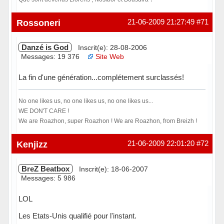
Hors ligne
Rossoneri
21-06-2009 21:27:49
#71
Danzé is God
Inscrit(e): 28-08-2006
Messages: 19 376
Site Web
La fin d'une génération...complétement surclassés!
No one likes us, no one likes us, no one likes us...
WE DON'T CARE !
We are Roazhon, super Roazhon ! We are Roazhon, from Breizh !
Hors ligne
Kenjizz
21-06-2009 22:01:20
#72
BreZ Beatbox
Inscrit(e): 18-06-2007
Messages: 5 986
LOL
Les Etats-Unis qualifié pour l'instant.