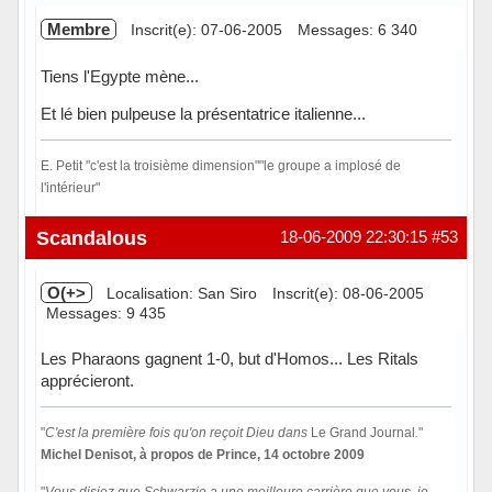
Membre
Inscrit(e): 07-06-2005
Messages: 6 340
Tiens l'Egypte mène...
Et lé bien pulpeuse la présentatrice italienne...
E. Petit "c'est la troisième dimension""le groupe a implosé de
l'intérieur"
Hors ligne
Scandalous
18-06-2009 22:30:15
#53
O(+>
Localisation: San Siro
Inscrit(e): 08-06-2005
Messages: 9 435
Les Pharaons gagnent 1-0, but d'Homos... Les Ritals
apprécieront.
"
C'est la première fois qu'on reçoit Dieu dans
Le Grand Journal
.
"
Michel Denisot, à propos de Prince, 14 octobre 2009
"
Vous disiez que Schwarzie a une meilleure carrière que vous, je