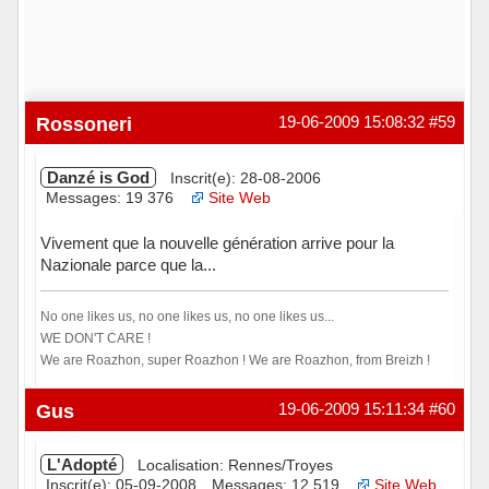
Rossoneri
19-06-2009 15:08:32
#59
Danzé is God
Inscrit(e): 28-08-2006
Messages: 19 376
Site Web
Vivement que la nouvelle génération arrive pour la
Nazionale parce que la...
No one likes us, no one likes us, no one likes us...
WE DON'T CARE !
We are Roazhon, super Roazhon ! We are Roazhon, from Breizh !
Hors ligne
Gus
19-06-2009 15:11:34
#60
L'Adopté
Localisation: Rennes/Troyes
Inscrit(e): 05-09-2008
Messages: 12 519
Site Web