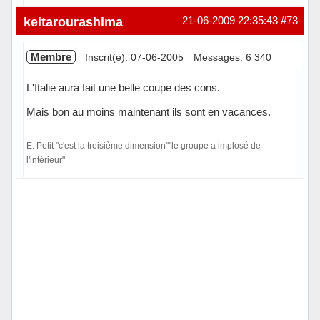
Hors ligne
keitarourashima
21-06-2009 22:35:43
#73
Membre
Inscrit(e): 07-06-2005
Messages: 6 340
L'Italie aura fait une belle coupe des cons.
Mais bon au moins maintenant ils sont en vacances.
E. Petit "c'est la troisième dimension""le groupe a implosé de
l'intérieur"
Hors ligne