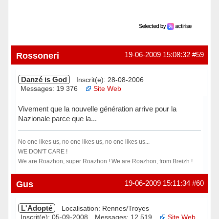
Rossoneri
19-06-2009 15:08:32
#59
Danzé is God
Inscrit(e): 28-08-2006
Messages: 19 376
Site Web
Vivement que la nouvelle génération arrive pour la
Nazionale parce que la...
No one likes us, no one likes us, no one likes us...
WE DON'T CARE !
We are Roazhon, super Roazhon ! We are Roazhon, from Breizh !
Hors ligne
Gus
19-06-2009 15:11:34
#60
L'Adopté
Localisation: Rennes/Troyes
Inscrit(e): 05-09-2008
Messages: 12 519
Site Web