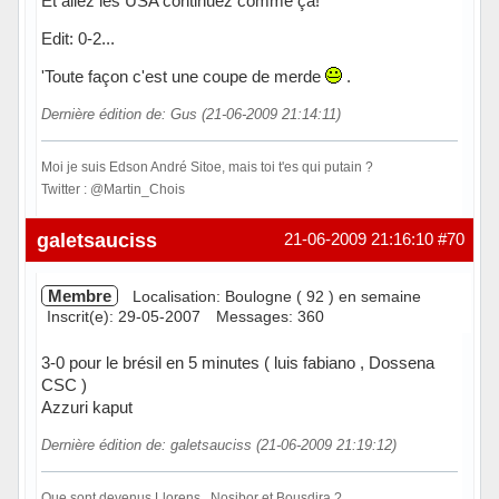
Et allez les USA continuez comme ça!
Edit: 0-2...
'Toute façon c'est une coupe de merde
.
Dernière édition de: Gus (21-06-2009 21:14:11)
Moi je suis Edson André Sitoe, mais toi t'es qui putain ?
Twitter : @Martin_Chois
Hors ligne
galetsauciss
21-06-2009 21:16:10
#70
Membre
Localisation: Boulogne ( 92 ) en semaine
Inscrit(e): 29-05-2007
Messages: 360
3-0 pour le brésil en 5 minutes ( luis fabiano , Dossena
CSC )
Azzuri kaput
Dernière édition de: galetsauciss (21-06-2009 21:19:12)
Que sont devenus Llorens , Nosibor et Bousdira ?