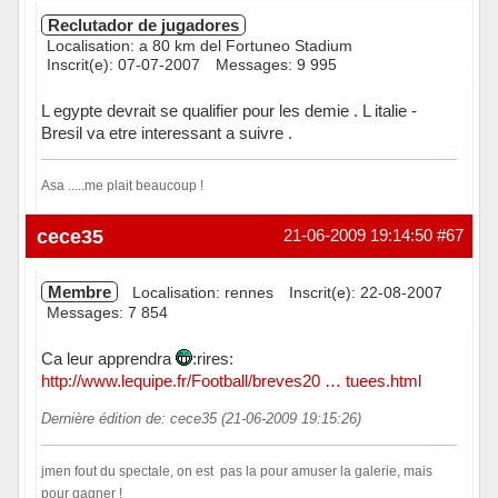
Reclutador de jugadores
Localisation: a 80 km del Fortuneo Stadium
Inscrit(e): 07-07-2007
Messages: 9 995
L egypte devrait se qualifier pour les demie . L italie -
Bresil va etre interessant a suivre .
Asa .....me plait beaucoup !
Hors ligne
cece35
21-06-2009 19:14:50
#67
Membre
Localisation: rennes
Inscrit(e): 22-08-2007
Messages: 7 854
Ca leur apprendra
:rires:
http://www.lequipe.fr/Football/breves20 … tuees.html
Dernière édition de: cece35 (21-06-2009 19:15:26)
jmen fout du spectale, on est pas la pour amuser la galerie, mais
pour gagner !