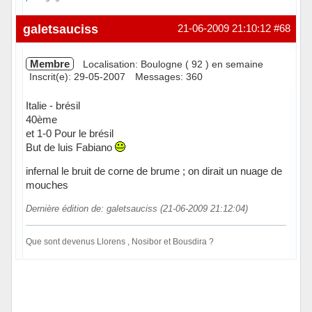
Hors ligne
galetsauciss
21-06-2009 21:10:12
#68
Membre
Localisation: Boulogne ( 92 ) en semaine
Inscrit(e): 29-05-2007
Messages: 360
Italie - brésil
40ème
et 1-0 Pour le brésil
But de luis Fabiano
infernal le bruit de corne de brume ; on dirait un nuage de
mouches
Dernière édition de: galetsauciss (21-06-2009 21:12:04)
Que sont devenus Llorens , Nosibor et Bousdira ?
Hors ligne