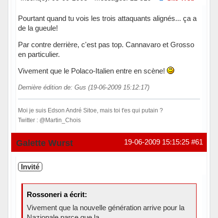
Pourtant quand tu vois les trois attaquants alignés... ça a
de la gueule!
Par contre derrière, c'est pas top. Cannavaro et Grosso
en particulier.
Vivement que le Polaco-Italien entre en scène!
Dernière édition de: Gus (19-06-2009 15:12:17)
Moi je suis Edson André Sitoe, mais toi t'es qui putain ?
Twitter : @Martin_Chois
Hors ligne
Galette Wurst
19-06-2009 15:15:25
#61
Invité
Rossoneri a écrit:
Vivement que la nouvelle génération arrive pour la
Nazionale parce que la...