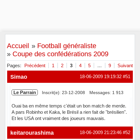
Accueil
»
Football généraliste
»
Coupe des confédérations 2009
Pages:
Précédent
1
2
3
4
5
…
9
Suivant
Simao
18-06-2009 19:19:32
#51
Le Parrain
Inscrit(e): 23-12-2008
Messages: 1 913
Ouai ba en même temps c'était un bon match de merde.
A pars Robinho et Kaka, le Brésil a rien fait de "brésilien".
Et les USA ont vraiment des joueurs mauvais.
Hors ligne
keitarourashima
18-06-2009 21:23:46
#52