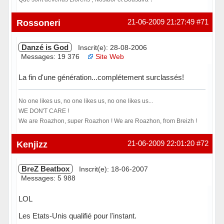
Hors ligne
Rossoneri
21-06-2009 21:27:49
#71
Danzé is God
Inscrit(e): 28-08-2006
Messages: 19 376
Site Web
La fin d'une génération...complétement surclassés!
No one likes us, no one likes us, no one likes us...
WE DON'T CARE !
We are Roazhon, super Roazhon ! We are Roazhon, from Breizh !
Hors ligne
Kenjizz
21-06-2009 22:01:20
#72
BreZ Beatbox
Inscrit(e): 18-06-2007
Messages: 5 988
LOL
Les Etats-Unis qualifié pour l'instant.