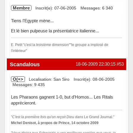
Membre
Inscrit(e): 07-06-2005
Messages: 6 340
Tiens l'Egypte mène...
Et lé bien pulpeuse la présentatrice italienne...
E. Petit "c'est la troisième dimension""le groupe a implosé de
l'intérieur"
Hors ligne
Scandalous
18-06-2009 22:30:15
#53
O(+>
Localisation: San Siro
Inscrit(e): 08-06-2005
Messages: 9 435
Les Pharaons gagnent 1-0, but d'Homos... Les Ritals
apprécieront.
"
C'est la première fois qu'on reçoit Dieu dans
Le Grand Journal
.
"
Michel Denisot, à propos de Prince, 14 octobre 2009
"
Vous disiez que Schwarzie a une meilleure carrière que vous, je