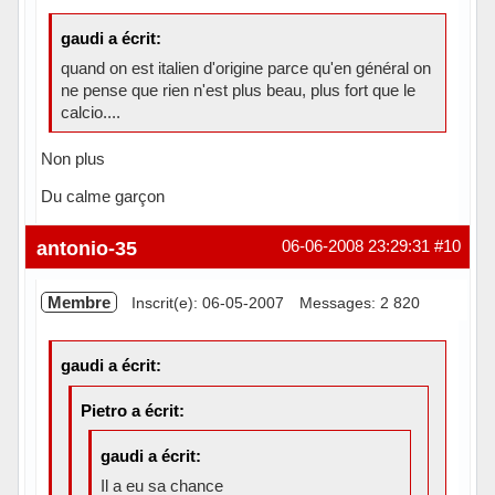
gaudi a écrit:
quand on est italien d'origine parce qu'en général on
ne pense que rien n'est plus beau, plus fort que le
calcio....
Non plus
Du calme garçon
Hors ligne
antonio-35
06-06-2008 23:29:31
#10
Membre
Inscrit(e): 06-05-2007
Messages: 2 820
gaudi a écrit:
Pietro a écrit:
gaudi a écrit:
Il a eu sa chance