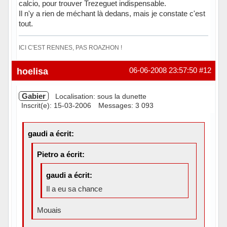
calcio, pour trouver Trezeguet indispensable.
Il n'y a rien de méchant là dedans, mais je constate c'est
tout.
ICI C'EST RENNES, PAS ROAZHON !
Hors ligne
hoelisa
06-06-2008 23:57:50
#12
Gabier
Localisation: sous la dunette
Inscrit(e): 15-03-2006
Messages: 3 093
gaudi a écrit:
Pietro a écrit:
gaudi a écrit:
Il a eu sa chance
Mouais