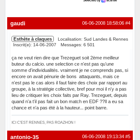
gaudi
06-06-2008 18:58:06
#4
Esthète à claques
Localisation: Sud Landes & Rennes
Inscrit(e): 14-06-2007
Messages: 6 501
ça ne veut rien dire que Trezeguet soit 2ème meilleur
buteur du calcio. une selection ce n'est pas qu'une
somme d'individualités. vraiment je ne comprends pas, si
encore on avait pénurie de bons attaquants, mais ce
n'est pas le cas alors il faut faire des choix par rapport au
groupe, à la stratégie collective, bref pour moi il n'y a pas
lieu de critiquer les choix faits par Ray. Trezeguet, depuis
quand n'a t'il pas fait un bon match en EDF ??Il a eu sa
chance et n'a pas été à la hauteur... point barre.
ICI C'EST RENNES, PAS ROAZHON !
Hors ligne
antonio-35
06-06-2008 19:13:34
#5