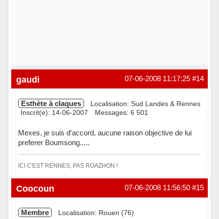
gaudi
07-06-2008 11:17:25
#14
Esthète à claques
Localisation: Sud Landes & Rennes
Inscrit(e): 14-06-2007
Messages: 6 501
Mexes, je suis d'accord, aucune raison objective de lui
preferer Boumsong.....
ICI C'EST RENNES, PAS ROAZHON !
Hors ligne
Coocoun
07-06-2008 11:56:50
#15
Membre
Localisation: Rouen (76)