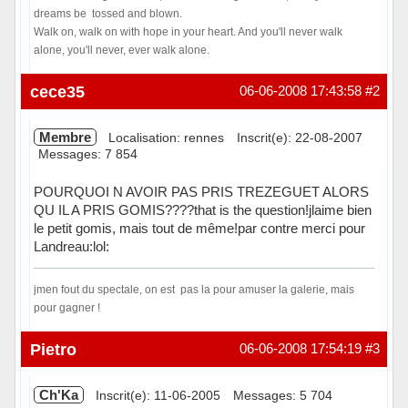
dreams be tossed and blown.
Walk on, walk on with hope in your heart. And you'll never walk
alone, you'll never, ever walk alone.
Hors ligne
cece35
06-06-2008 17:43:58
#2
Membre
Localisation: rennes
Inscrit(e): 22-08-2007
Messages: 7 854
POURQUOI N AVOIR PAS PRIS TREZEGUET ALORS
QU IL A PRIS GOMIS????that is the question!jlaime bien
le petit gomis, mais tout de même!par contre merci pour
Landreau:lol:
jmen fout du spectale, on est pas la pour amuser la galerie, mais
pour gagner !
Hors ligne
Pietro
06-06-2008 17:54:19
#3
Ch'Ka
Inscrit(e): 11-06-2005
Messages: 5 704