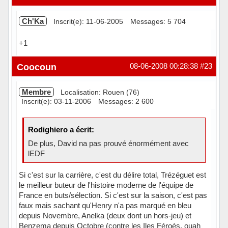
Ch'Ka
Inscrit(e): 11-06-2005
Messages: 5 704
+1
Hors ligne
Coocoun
08-06-2008 00:28:38
#23
Membre
Localisation: Rouen (76)
Inscrit(e): 03-11-2006
Messages: 2 600
Rodighiero a écrit:
De plus, David na pas prouvé énormément avec
lEDF
Si c'est sur la carrière, c'est du délire total, Trézéguet est
le meilleur buteur de l'histoire moderne de l'équipe de
France en buts/sélection. Si c'est sur la saison, c'est pas
faux mais sachant qu'Henry n'a pas marqué en bleu
depuis Novembre, Anelka (deux dont un hors-jeu) et
Benzema depuis Octobre (contre les Iles Féroés, ouah