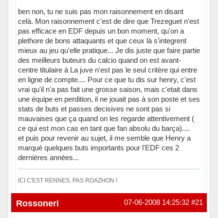
ben non, tu ne suis pas mon raisonnement en disant
celà. Mon raisonnement c'est de dire que Trezeguet n'est
pas efficace en EDF depuis un bon moment, qu'on a
plethore de bons attaquants et que ceux là s'integrent
mieux au jeu qu'elle pratique... Je dis juste que faire partie
des meilleurs buteurs du calcio quand on est avant-
centre titulaire à La juve n'est pas le seul critère qui entre
en ligne de compte.... Pour ce que tu dis sur henry, c'est
vrai qu'il n'a pas fait une grosse saison, mais c'etait dans
une équipe en perdition, il ne jouait pas à son poste et ses
stats de buts et passes decisives ne sont pas si
mauvaises que ça quand on les regarde attentivement (
ce qui est mon cas en tant que fan absolu du barça)....
et puis pour revenir au sujet, il me semble que Henry a
marqué quelques buts importants pour l'EDF ces 2
dernières années...
ICI C'EST RENNES, PAS ROAZHON !
Hors ligne
Rossoneri
07-06-2008 14:25:32
#21