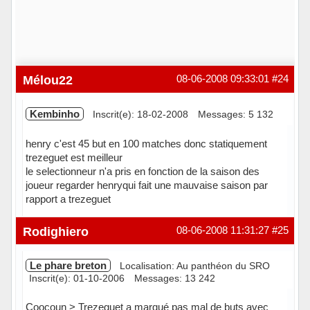
Mélou22
08-06-2008 09:33:01
#24
Kembinho
Inscrit(e): 18-02-2008
Messages: 5 132
henry c'est 45 but en 100 matches donc statiquement
trezeguet est meilleur
le selectionneur n'a pris en fonction de la saison des
joueur regarder henryqui fait une mauvaise saison par
rapport a trezeguet
Hors ligne
Rodighiero
08-06-2008 11:31:27
#25
Le phare breton
Localisation: Au panthéon du SRO
Inscrit(e): 01-10-2006
Messages: 13 242
Coocoun > Trezeguet a marqué pas mal de buts avec