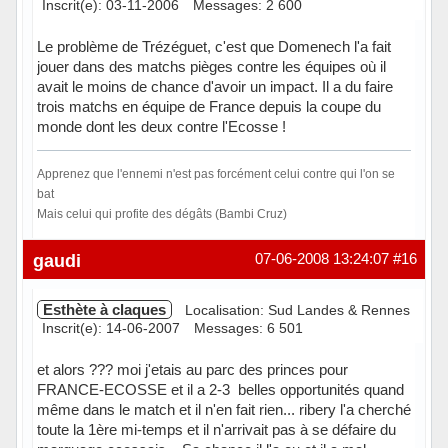
Inscrit(e): 03-11-2006
Messages: 2 600
Le problème de Trézéguet, c'est que Domenech l'a fait
jouer dans des matchs pièges contre les équipes où il
avait le moins de chance d'avoir un impact. Il a du faire
trois matchs en équipe de France depuis la coupe du
monde dont les deux contre l'Ecosse !
Apprenez que l'ennemi n'est pas forcément celui contre qui l'on se
bat
Mais celui qui profite des dégâts (Bambi Cruz)
Hors ligne
gaudi
07-06-2008 13:24:07
#16
Esthète à claques
Localisation: Sud Landes & Rennes
Inscrit(e): 14-06-2007
Messages: 6 501
et alors ??? moi j'etais au parc des princes pour
FRANCE-ECOSSE et il a 2-3 belles opportunités quand
même dans le match et il n'en fait rien... ribery l'a cherché
toute la 1ère mi-temps et il n'arrivait pas à se défaire du