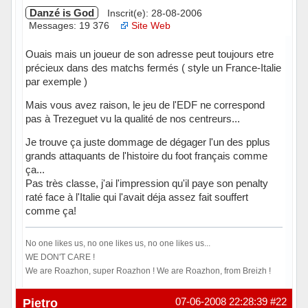
Danzé is God
Inscrit(e): 28-08-2006
Messages: 19 376
Site Web
Ouais mais un joueur de son adresse peut toujours etre
précieux dans des matchs fermés ( style un France-Italie
par exemple )
Mais vous avez raison, le jeu de l'EDF ne correspond
pas à Trezeguet vu la qualité de nos centreurs...
Je trouve ça juste dommage de dégager l'un des pplus
grands attaquants de l'histoire du foot français comme
ça...
Pas très classe, j'ai l'impression qu'il paye son penalty
raté face à l'Italie qui l'avait déja assez fait souffert
comme ça!
No one likes us, no one likes us, no one likes us...
WE DON'T CARE !
We are Roazhon, super Roazhon ! We are Roazhon, from Breizh !
Hors ligne
Pietro
07-06-2008 22:28:39
#22