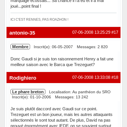
marquage ecossais... Sa chance il l'a eu et il a mal
joué...point final !
ICI C'EST RENNES, PAS ROAZHON !
Hors ligne
antonio-35
07-06-2008 13:25:29
#17
Membre
Inscrit(e): 06-05-2007
Messages: 2 820
Donc Gaudi si je suis ton raisonnement Henry a fait une
meilleur saison avec le Barca que Trezeguet?
Hors ligne
Rodighiero
07-06-2008 13:33:08
#18
Le phare breton
Localisation: Au panthéon du SRO
Inscrit(e): 01-10-2006
Messages: 13 242
Je suis plutôt daccord avec Gaudi sur ce point.
Trezeguet est un bon joueur, mais les autres attaquants
sélectionnés le sont tout autant. De plus, David na pas
prouvé énormément avec lEDF, on se souvient surtout